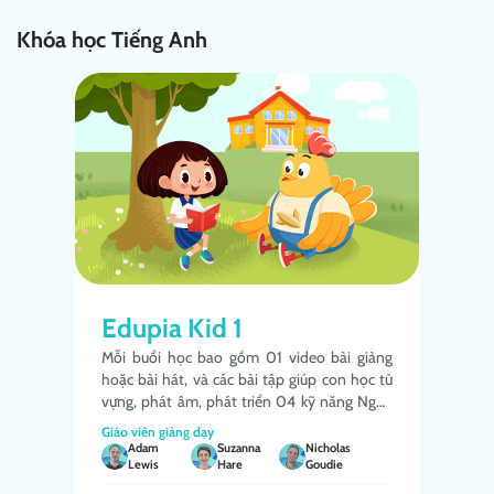
Khóa học Tiếng Anh
Edupia Kid 1
Mỗi buổi học bao gồm 01 video bài giảng 
hoặc bài hát, và các bài tập giúp con học từ 
vựng, phát âm, phát triển 04 kỹ năng Nghe 
- Nói - Đọc - Viết. Các con học phát âm các 
Giáo viên giảng dạy
âm đơn cơ bản, chữ cái tiếng Anh, nói được 
Adam
Suzanna
Nicholas
Lewis
Hare
Goudie
các từ vựng đơn chứa âm, và nói các mẫu 
câu đơn ngắn thường gặp về chủ đề đời 