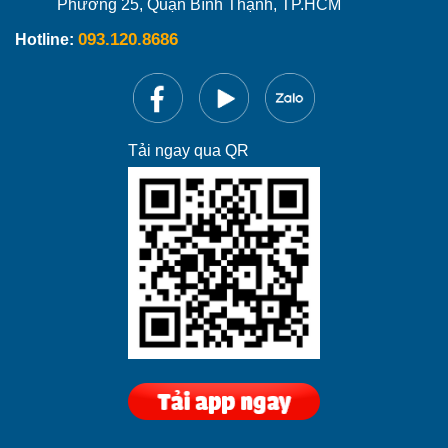
Phường 25, Quận Bình Thạnh, TP.HCM
093.120.8686
Hotline:
Tải ngay qua QR