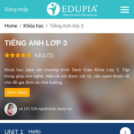
Đăng nhập
Home
Khóa học
Tiếng Anh lớp 3
TIẾNG ANH LỚP 3
4.8 (172)
Khoá học bám sát chương trình Sách Giáo Khoa Lớp 3. Tập
trung giúp con nghe, hiểu và nói được các từ, câu quen thuộc về
chủ đề gia đình và nhà trường....
Xem thêm
và 151.526 người khác đang học
UNIT 1
Hello