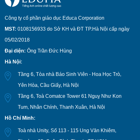
Công ty cổ phần giáo dục Educa Corporation
MST:
0108156933 do Sở KH và ĐT TP.Hà Nội cấp ngày
05/02/2018
Đại diện:
Ông Trần Đức Hùng
Hà Nội:
Tầng 6, Tòa nhà Báo Sinh Viên - Hoa Học Trò,
Yên Hòa, Cầu Giấy, Hà Nội
Tầng 6, Toà Comatce Tower 61 Nguỵ Như Kon
Tum, Nhân Chính, Thanh Xuân, Hà Nội
Hồ Chí Minh:
Toà nhà Unity, Số 113 - 115 Ung Văn Khiêm,