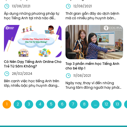
13/08/2021
12/08/2021
Áp dụng những phương pháp tự
Thời gian gần đây do dịch bệnh
học Tiếng Anh tại nhà nào để
mà có nhiều phụ huynh băn
mang lại hiệu quả tốt nhất đối với
khoăn về việc có nên cho con ở
việc học một ngoại ngữ? Cùng
độ tuổi lớp 1 học Tiếng Anh online
Edupia tìm hiểu 4 cách tự
không? Bài viết sau đây sẽ giả
Có Nên Dạy Tiếng Anh Online Cho
Top 3 phần mềm học Tiếng Anh
Trẻ Từ Sớm Không?
cho bé lớp 1
28/02/2024
11/08/2021
Bên cạnh việc học tiếng Anh trên
Ngày nay, thay vì đến những
lớp, nhiều bậc phụ huynh đang
Trung tâm đông người hay phải
băn khoăn không biết có nên cho
xếp thời gian kín mít lịch học cho
con mình tiếp cận với việc dạy
trẻ để tham gia học Tiếng Anh thì
tiếng Anh online thông qua các
việc sở hữu một Phần mềm
1
2
3
4
5
6
7
8
...
12
13
ph