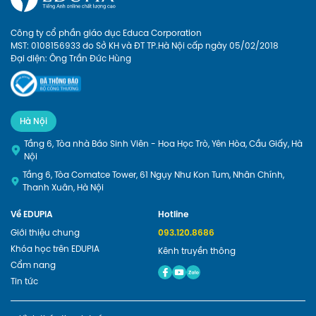
Công ty cổ phần giáo dục Educa Corporation
MST: 0108156933 do Sở KH và ĐT TP.Hà Nội cấp ngày 05/02/2018
Đại diện: Ông Trần Đức Hùng
Hà Nội
Tầng 6, Tòa nhà Báo Sinh Viên - Hoa Học Trò, Yên Hòa, Cầu Giấy, Hà
Nội
Tầng 6, Tòa Comatce Tower, 61 Ngụy Như Kon Tum, Nhân Chính,
Thanh Xuân, Hà Nội
Về EDUPIA
Hotline
Giới thiệu chung
093.120.8686
Khóa học trên EDUPIA
Kênh truyền thông
Cẩm nang
Tin tức