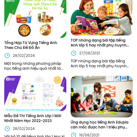
nhiều nỗi lo của các bậc p
TOP những dạng bài tập tiếng
Tổng Hợp Từ Vựng Tiếng Anh
Anh lớp 5 hay nhất phụ huynh
Theo Chủ Đề Đồ Ăn
hãy cho con LUYỆN NGAY!
27/08/2021
28/02/2024
TOP những dạng bài tập tiếng
Một trong những phương pháp
Anh lớp 5 hay nhất phụ huynh
học tiếng anh hiệu quả nhất là
hãy cho con LUYỆN NGAY!
học từ vựng tiếng anh theo chủ
đề riêng biệt. Các chủ đề từ vựng
tiếng anh khác nhau sẽ cho
Mẫu Đề Thi Tiếng Anh Lớp 1 Mới
Nhất Năm Học 2022-2023
Ứng dụng học tiếng Anh Edupia
cán mốc được hơn 1 triệu phụ
28/02/2024
huynh tin dùng
16/08/2021
Với bộ 10 đề tiếng Anh lớp 1 Học kì