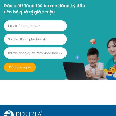
Đặc biệt! Tặng 100 ba mẹ đăng ký đầu
tiên bộ quà trị giá 2 triệu
B
a mẹ đang quan tâm khóa học nào?
Đăng ký ngay