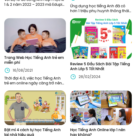
1 & 2 năm 2022 – 2023 mà Edupia
Ứng dụng học tiếng Anh đã có
Pro (Edupia Tutor) tổng hợp được
hơn 1 triệu phụ huynh thông thái
phía dưới, các bạn học sinh lớp 1
tin dùng mang tên Edupia. Vậy
sẽ được ôn tập và
Edupia có gì mà lại nhận được sự
hài lòng của nhiều khách hàng đ
Trang Web Học Tiếng Anh trẻ em
miễn phí
Review 5 Đầu Sách Bài Tập Tiếng
Anh Lớp 5 Tốt Nhất
16/08/2021
28/02/2024
Thời đại 4.0, việc học Tiếng Anh
trẻ em online ngày càng trở nên
phổ biến và trở thành xu thế
không thể thiếu hiện nay
Bật mí 4 cách tự học Tiếng Anh
Học Tiếng Anh Online lớp 1 nên
tại nhà hiệu quả
hay không?