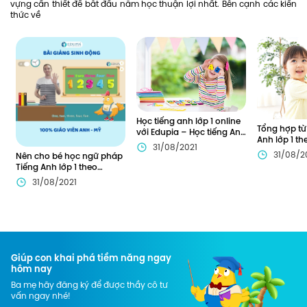
vựng cần thiết để bắt đầu năm học thuận lợi nhất. Bên cạnh các kiến
thức về
Học tiếng anh lớp 1 online
Tổng hợp từ
với Edupia – Học tiếng Anh
Anh lớp 1 th
chưa bao giờ thú vị đến
31/08/2021
bé học hiệu
thế!
31/08/2
Nên cho bé học ngữ pháp
Tiếng Anh lớp 1 theo
phương pháp nào?
31/08/2021
Giúp con khai phá tiềm năng ngay
hôm nay
Ba mẹ hãy đăng ký để được thầy cô tư
vấn ngay nhé!