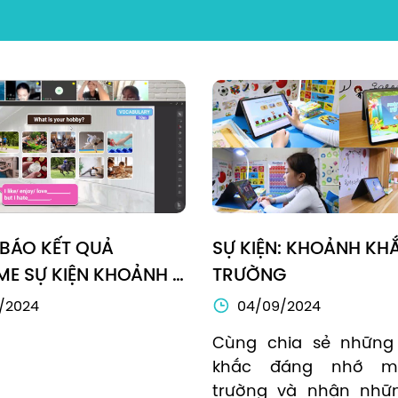
BÁO KẾT QUẢ 
SỰ KIỆN: KHOẢNH KHẮ
ME SỰ KIỆN KHOẢNH 
TRƯỜNG
ỰU TRƯỜNG
/2024
04/09/2024
Cùng chia sẻ những 
khắc đáng nhớ mù
trường và nhận nhữn