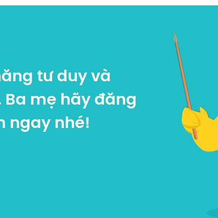
năng tư duy và
.
Ba mẹ hãy đăng
n ngay nhé!