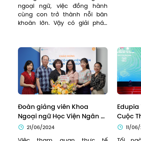
ngoại ngữ, việc đồng hành 
cùng con trở thành nỗi băn 
khoăn lớn. Vậy có giải pháp 
nào giúp bố mẹ vừa bận rộn 
vừa có thể hỗ trợ con học tốt 
không?
Đoàn giảng viên Khoa 
Edupia
Ngoại ngữ Học Viện Ngân 
Cuộc Th
Hàng tham quan thực tế 
Tiếng N
21/06/2024
11/06
môi trường làm việc tại 
Khỏe T
Việc tham quan thực tế 
Tối ngà