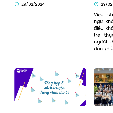
mắc phải
Lớp 1
29/02/2024
29/02
Việc c
ngữ khá
điều khô
trẻ th
người 
dẫn phù 
trình 
thường 
tiên tr
học từ 
bao gồm
làm que
học ngô