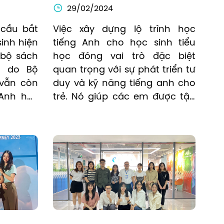
Sinh Tiểu Học
29/02/2024
cầu bắt 
Việc xây dựng lộ trình học 
inh hiện 
tiếng Anh cho học sinh tiểu 
bộ sách 
học đóng vai trò đặc biệt 
 do Bộ 
quan trọng với sự phát triển tư 
vẫn còn 
duy và kỹ năng tiếng anh cho 
Anh hay 
trẻ. Nó giúp các em được tập 
sâu sắc 
làm quen,  tích lũy và bồi đắp 
giản, dễ 
vốn tiếng Anh hiệu quả theo 
ận tiện 
thời gian.
á trình 