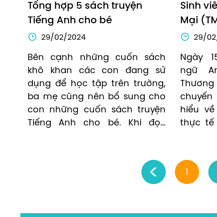
Tổng hợp 5 sách truyện 
Sinh vi
Tiếng Anh cho bé
Mại (T
tập tại
29/02/2024
29/02
Bên cạnh những cuốn sách 
Ngày 15
khô khan các con đang sử 
ngữ An
dụng để học tập trên trường, 
Thương
ba mẹ cũng nên bổ sung cho 
chuyến
con những cuốn sách truyện 
hiểu về
Tiếng Anh cho bé. Khi đọc 
thực tế
những cuốn sách này, các 
Giáo dụ
con sẽ vừa được giải trí sau 
(Edupia)
những giờ căng thẳng, lại vừa 
‹
1
nâng cao vốn từ vựng.