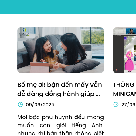
Bố mẹ ơi! bận đến mấy vẫn 
THÔNG 
dễ dàng đồng hành giúp 
MINIGA
con tự tin giao tiếp tiếng 
KHẮC T
09/09/2025
27/09
Anh
Mọi bậc phụ huynh đều mong 
muốn con giỏi tiếng Anh, 
nhưng khi bản thân không biết 