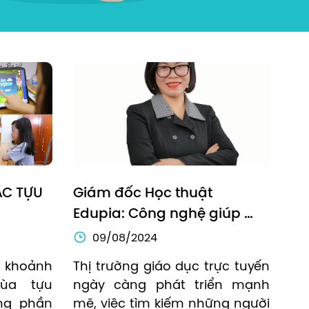
C TỰU 
Giám đốc Học thuật 
Edupia: Công nghệ giúp 
xóa nhòa khoảng cách và 
09/08/2024
mang đến những trải 
khoảnh 
Thị trường giáo dục trực tuyến 
nghiệm giáo dục tuyệt vời 
a tựu 
ngày càng phát triển mạnh 
nhất
g phần 
mẽ, việc tìm kiếm những người 