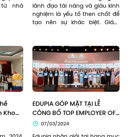
từ nhà 
lãnh đạo tài năng và giàu kinh 
nghiệm là yếu tố then chốt để 
tạo nên sự khác biệt. Giám 
đốc Học thuật của Edupia - cô 
Nguyễn Hoàng Lan và toàn bộ 
nhân sự công ty đã nỗ lực 
không ngừng nghỉ để mang 
đến môi trường học tập tiếng 
Anh chất lượng cao cho 10 
triệu học sinh khắp cả nước, 
góp phần nâng cao vị thế của 
thương hiệu Edtech số 1 Việt 
hề 
EDUPIA GÓP MẶT TẠI LỄ 
Nam.
n Khoa 
CÔNG BỐ TOP EMPLOYER OF 
Báo 
CHOICE 2023 – VINH DANH 
07/03/2024
Cùng 
THƯƠNG HIỆU TUYỂN DỤNG 
 2024, 
Edupia nhận giải tại hạng mục 