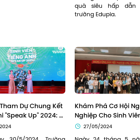
quà siêu hấp dẫn 
trường Edupia.
 Tham Dự Chung Kết 
Khám Phá Cơ Hội Ng
i "Speak Up" 2024: 
Nghiệp Cho Sinh Viê
ói Sinh Viên Về Sức 
Ngoại Ngữ Học Viện 
/2024
27/05/2024
inh Thần
Chí Và Tuyên Truyền 
y 30/5/2024, Trường 
Ngày 24 tháng 5 năm