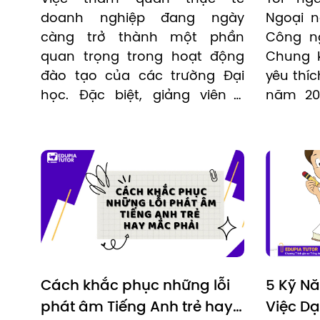
Edupia
doanh nghiệp đang ngày 
Ngoại n
càng trở thành một phần 
Công ng
quan trọng trong hoạt động 
Chung k
đào tạo của các trường Đại 
yêu thíc
học. Đặc biệt, giảng viên - 
năm 202
những người trực tiếp giảng 
nói của 
dạy và hướng dẫn sinh viên, 
tinh thầ
càng trở thành nhân tố then 
trở thà
chốt trong việc kết nối giữa 
của chư
sinh viên và thị trường lao 
động.
Cách khắc phục những lỗi 
5 Kỹ Nă
phát âm Tiếng Anh trẻ hay 
Việc Dạ