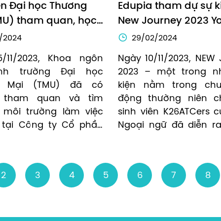
ên Đại học Thương 
Edupia tham dự sự ki
MU) tham quan, học 
New Journey 2023 Yo
 Educa Corporation
Melody – chương trìn
/2024
29/02/2024
chào tân K26 khoa N
/11/2023, Khoa ngôn 
Ngày 10/11/2023, NEW 
ngữ Học viện Ngân 
h trường Đại học 
2023 – một trong nh
 Mại (TMU) đã có 
kiện nằm trong chuỗ
 tham quan và tìm 
động thường niên ch
 môi trường làm việc 
sinh viên K26ATCers c
 tại Công ty Cổ phần 
Ngoại ngữ đã diễn ra.
c Educa Corporation 
vinh dự khi trở thà
.
doanh nghiệp tài trợ c
viện Ngân hàng tại sự 
2
3
4
5
6
7
8
này.