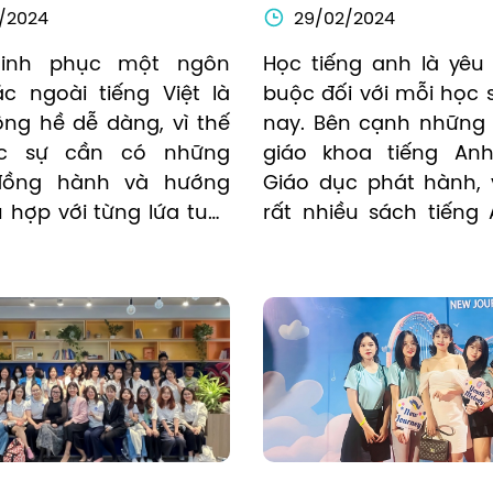
3
/2024
29/02/2024
hinh phục một ngôn 
Học tiếng anh là yêu 
c ngoài tiếng Việt là 
buộc đối với mỗi học s
ng hề dễ dàng, vì thế 
nay. Bên cạnh những 
ực sự cần có những 
giáo khoa tiếng Anh
đồng hành và hướng 
Giáo dục phát hành, 
hợp với từng lứa tuổi, 
rất nhiều sách tiếng 
độ hiện tại. Bố mẹ 
với nội dung nội dung 
sẽ là người thầy đầu 
và cách trình bày đơn 
ong đời hỗ trợ các bé 
hiểu mang đến sự thu
những thứ nhỏ nhất, 
cho các em trong qu
 việc dẫn dắt các bé 
học.
n bước đầu với việc 
n ngữ mới.