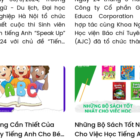
Edupia
gữ - Du lịch, Đại học 
Công ty Cổ phần Gi
hiệp Hà Nội tổ chức 
Educa Corporation (
ết cuộc thi Sinh viên 
hợp tác cùng Khoa Ng
h tiếng Anh “Speak Up” 
Học viện Báo chí Tuyên
4 với chủ đề “Tiếng 
(AJC) đã tổ chức thà
sinh viên về sức khoẻ 
hội thảo hướng nghi
n”. Edupia vinh dự khi 
hút sự tham gia củ
nh khách mời danh dự 
trăm sinh viên năng 
ơng trình.
đầy triển vọng. Sự k
không chỉ là một di
thông tin mà còn là
hội để sinh viên kết n
hỏi và lên kế hoạch ch
lai nghề nghiệp của mì
ng Cần Thiết Của 
Những Bộ Sách Tốt N
y Tiếng Anh Cho Bé 
Cho Việc Học Tiếng A