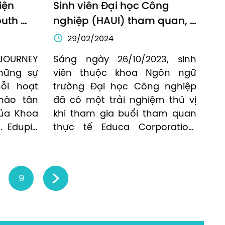
ện 
Sinh viên Đại học Công 
uth 
nghiệp (HAUI) tham quan, 
h 
học tập tại Educa 
29/02/2024
goại 
Corporation
JOURNEY 
Sáng ngày 26/10/2023, sinh 
hàng
ững sự 
viên thuộc khoa Ngôn ngữ 
i hoạt 
trường Đại học Công nghiệp 
ào tân 
đã có một trải nghiệm thú vị 
ủa Khoa 
khi tham gia buổi tham quan 
 Edupia 
thực tế Educa Corporation. 
nh một 
Thông qua chương trình này 
ùng Học 
đã mở ra cho các bạn sinh 
kiện lần 
viên những cơ hội học tập, 
9
›
làm việc và cũng như tiếp xúc 
thực tế môi trường làm việc về 
một trong những doanh 
nghiệp hàng đầu trong lĩnh 