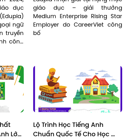
ĐƯỢC YÊU THÍCH NHẤT NĂM 
áo dục 
giáo dục – giải thưởng 
2023
Edupia) 
Medium Enterprise Rising Star 
oại ngữ 
Employer do CareerViet công 
 truyền 
bố
nh công 
ệp, thu 
a hàng 
động và 
iện này 
ễn đàn 
 một cơ 
ối, học 
o tương 
nh.
hất 
Lộ Trình Học Tiếng Anh 
nh Lớp 
Chuẩn Quốc Tế Cho Học 