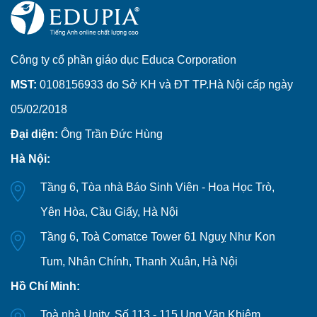
Công ty cổ phần giáo dục Educa Corporation
MST:
0108156933 do Sở KH và ĐT TP.Hà Nội cấp ngày
05/02/2018
Đại diện:
Ông Trần Đức Hùng
Hà Nội:
Tầng 6, Tòa nhà Báo Sinh Viên - Hoa Học Trò,
Yên Hòa, Cầu Giấy, Hà Nội
Tầng 6, Toà Comatce Tower 61 Nguỵ Như Kon
Tum, Nhân Chính, Thanh Xuân, Hà Nội
Hồ Chí Minh:
Toà nhà Unity, Số 113 - 115 Ung Văn Khiêm,