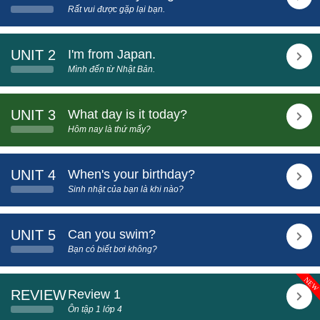
Rất vui được gặp lại bạn.
UNIT 2
I'm from Japan.
Mình đến từ Nhật Bản.
UNIT 3
What day is it today?
Hôm nay là thứ mấy?
UNIT 4
When's your birthday?
Sinh nhật của bạn là khi nào?
UNIT 5
Can you swim?
Bạn có biết bơi không?
REVIEW
Review 1
Ôn tập 1 lớp 4