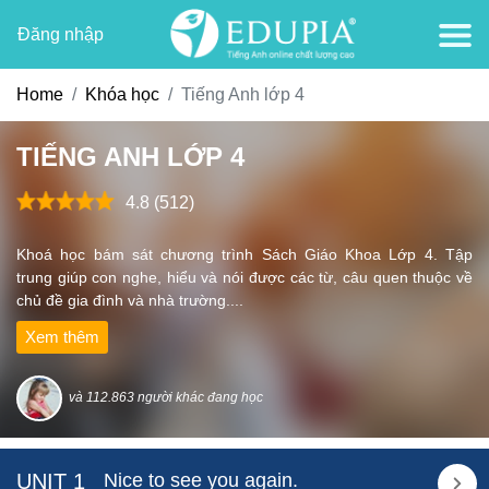
Đăng nhập
Home
Khóa học
Tiếng Anh lớp 4
TIẾNG ANH LỚP 4
4.8 (512)
Khoá học bám sát chương trình Sách Giáo Khoa Lớp 4. Tập
trung giúp con nghe, hiểu và nói được các từ, câu quen thuộc về
chủ đề gia đình và nhà trường....
Xem thêm
và 112.863 người khác đang học
UNIT 1
Nice to see you again.