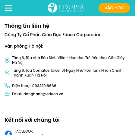
VÀO HỌC
Thông tin liên hệ
Công Ty Cổ Phần Giáo Dục Educa Corporation
Văn phòng Hà nội:
Tầng 6, Tòa nhà Báo Sinh Viên - Hoa Học Trò, Yên Hòa, Cầu Giấy,
Hà Nội
Tầng 6, Toà Comatce Tower 61 Nguỵ Như Kon Tum, Nhân Chính,
Thanh Xuân, Hà Nội
Điện thoại:
093.120.8686
Email:
donghanh@educa.vn
Kết nối với chúng tôi
FACEBOOK