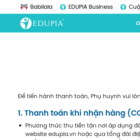
Babilala
EDUPIA Business
Cuộ
G
Để tiến hành thanh toán, Phụ huynh vui l
1. Thanh toán khi nhận hàng (C
Phương thức thu tiền tận nơi áp dụng đ
website edupia.vn hoặc qua tổng đài điệ