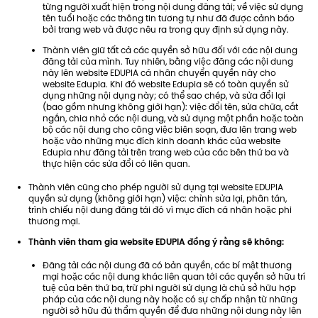
từng người xuất hiện trong nội dung đăng tải; về việc sử dụng
tên tuổi hoặc các thông tin tương tự như đã được cảnh báo
bởi trang web và được nêu ra trong quy định sử dụng này.
Thành viên giữ tất cả các quyền sở hữu đối với các nội dung
đăng tải của mình. Tuy nhiên, bằng việc đăng các nội dung
này lên website EDUPIA cá nhân chuyển quyền này cho
website Edupia. Khi đó website Edupia sẽ có toàn quyền sử
dụng những nội dụng này; có thể sao chép, và sửa đổi lại
(bao gồm nhưng không giới hạn): việc đổi tên, sửa chữa, cắt
ngắn, chia nhỏ các nội dung, và sử dụng một phần hoặc toàn
bộ các nội dung cho công việc biên soạn, đưa lên trang web
hoặc vào những mục đích kinh doanh khác của website
Edupia như đăng tải trên trang web của các bên thứ ba và
thực hiện các sửa đổi có liên quan.
Thành viên cũng cho phép người sử dụng tại website EDUPIA
quyền sử dụng (không giới hạn) việc: chỉnh sửa lại, phân tán,
trình chiếu nội dung đăng tải đó vì mục đích cá nhân hoặc phi
thương mại.
Thành viên tham gia website EDUPIA đồng ý rằng sẽ không:
Đăng tải các nội dung đã có bản quyền, các bí mật thương
mại hoặc các nội dung khác liên quan tới các quyền sở hữu trí
tuệ của bên thứ ba, trừ phi người sử dụng là chủ sở hữu hợp
pháp của các nội dung này hoặc có sự chấp nhận từ những
người sở hữu đủ thẩm quyền để đưa những nội dung này lên