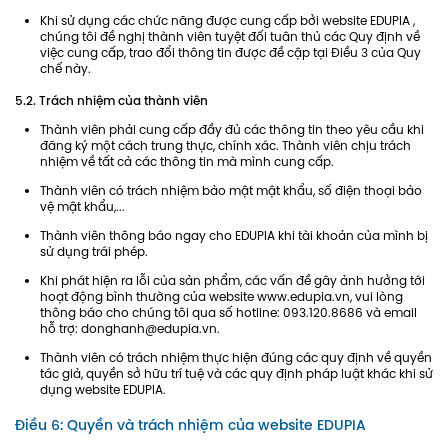
Khi sử dụng các chức năng được cung cấp bởi website EDUPIA ,
chúng tôi đề nghị thành viên tuyệt đối tuân thủ các Quy định về
việc cung cấp, trao đổi thông tin được đề cập tại Điều 3 của Quy
chế này.
5.2. Trách nhiệm của thành viên
Thành viên phải cung cấp đầy đủ các thông tin theo yêu cầu khi
đăng ký một cách trung thực, chính xác. Thành viên chịu trách
nhiệm về tất cả các thông tin mà mình cung cấp.
Thành viên có trách nhiệm bảo mật mật khẩu, số điện thoại bảo
vệ mật khẩu,...
Thành viên thông báo ngay cho EDUPIA khi tài khoản của mình bị
sử dụng trái phép.
Khi phát hiện ra lỗi của sản phẩm, các vấn đề gây ảnh hưởng tới
hoạt động bình thường của website www.edupia.vn, vui lòng
thông báo cho chúng tôi qua số hotline: 093.120.8686 và email
hỗ trợ: donghanh@edupia.vn.
Thành viên có trách nhiệm thực hiện đúng các quy định về quyền
tác giả, quyền sở hữu trí tuệ và các quy định pháp luật khác khi sử
dụng website EDUPIA.
Điều 6: Quyền và trách nhiệm của website EDUPIA