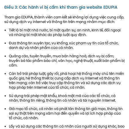
Điều 3: Các hành vi bị cấm khi tham gia website EDUPIA
Tham gia EDUPIA, thành viên cam kết sẽ không lợi dụng việc cung cấp,
sử dụng dịch vụ Internet và thông tin trên mạng nhằm mục đích:
Tiết lộ bí mật nhà nước, bí mật quân sự, an ninh, kinh tế, đối ngoại
và những bí mật khác do pháp luật quy định.
Đưa thông tin xuyên tạc, vu khống, xúc phạm uy tín của tổ chức,
danh dự và nhân phẩm của cá nhân.
Quảng cáo, tuyên truyền, mua bán hàng hoá, dịch vụ bị cấm;
truyền bá tác phẩm báo chí, văn học, nghệ thuật, xuất bản phẩm bị
cấm.
Cản trở trái pháp luật, gây rối, phá hoại hệ thống máy chủ tên miền
quốc gia, hệ thống thiết bị cung cấp dịch vụ Internet và thông tin
trên mạng; cản trở việc truy cập thông tin và sử dụng các dịch vụ
hợp pháp trên Internet của tổ chức, cá nhân.
Sử dụng trái phép mật khẩu, khoá mật mã của các tổ chức, cá
nhân, thông tin riêng, thông tin cá nhân và tài nguyên Internet.
Giả mạo tổ chức, cá nhân và phát tán thông tin giả mạo, thông tin
sai sự thật trên mạng xâm hại đến quyền và lợi ích hợp pháp của
tổ chức, cá nhân.
Lấy và sử dụng các thông tin cá nhân của người sử dụng khác, bao