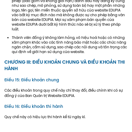
phép (bao gồm và không giới hạn) đánh dấu hay đăng ký cũng
như sao chép, mô phỏng, sử dụng toàn bộ hay một phần những
logo, tên gọi, tên miền thuộc quyền sở hữu của website EDUPIA
vào bất kỳ mục đích nào mà không được sự cho phép bằng văn
bản của website EDUPIA. Mọi sự xâm phạm bản quyền của
website EDUPIA dưới bất kỳ hình thức nào sẽ bị xử lý theo pháp
luật.
Thành viên đồng ý không làm hỏng, vô hiệu hoá hoặc có những
xâm phạm khác vào các tính năng bảo mật hoặc các chức năng
ngăn chặn, cấm sử dụng, sao chép các nội dung và tôn trọng các
qui định về giới hạn sử dụng của website.
CHƯƠNG III: ĐIỀU KHOẢN CHUNG VÀ ĐIỀU KHOẢN THI
HÀNH
Điều 15: Điều khoản chung
Các điều khoản trong quy chế này chỉ thay đổi, điều chỉnh khi có sự
đồng ý của Ban Quản trị Website EDUPIA.
Điều 16: Điều khoản thi hành
Quy chế này có hiệu lực thi hành kể từ ngày kí.