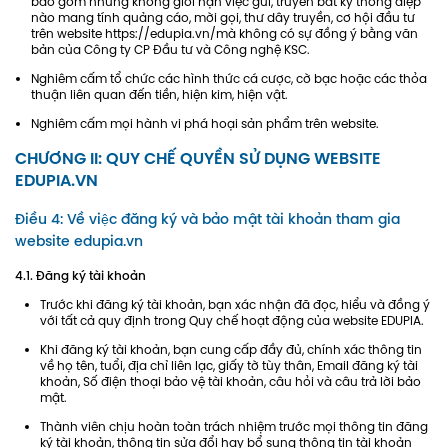
bao gồm nhưng không giới hạn việc gửi, truyền bất kỳ thông điệp
nào mang tính quảng cáo, mời gọi, thư dây truyền, cơ hội đầu tư
trên website https://edupia.vn/mà không có sự đồng ý bằng văn
bản của Công ty CP Đầu tư và Công nghệ KSC.
Nghiêm cấm tổ chức các hình thức cá cược, cờ bạc hoặc các thỏa
thuận liên quan đến tiền, hiện kim, hiện vật.
Nghiêm cấm mọi hành vi phá hoại sản phẩm trên website.
CHƯƠNG II: QUY CHẾ QUYỀN SỬ DỤNG WEBSITE
EDUPIA.VN
Điều 4: Về việc đăng ký và bảo mật tài khoản tham gia
website edupia.vn
4.1. Đăng ký tài khoản
Trước khi đăng ký tài khoản, bạn xác nhận đã đọc, hiểu và đồng ý
với tất cả quy định trong Quy chế hoạt động của website EDUPIA.
Khi đăng ký tài khoản, bạn cung cấp đầy đủ, chính xác thông tin
về họ tên, tuổi, địa chỉ liên lạc, giấy tờ tùy thân, Email đăng ký tài
khoản, Số điện thoại bảo vệ tài khoản, câu hỏi và câu trả lời bảo
mật.
Thành viên chịu hoàn toàn trách nhiệm trước mọi thông tin đăng
ký tài khoản, thông tin sửa đổi hay bổ sung thông tin tài khoản