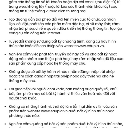
gồm các thông tin về tài khoản hoặc địa chỉ email (thư điện tử) từ
trang web, không lấy (hoặc lôi kéo các thành viên khác lấy) các
thông tin từ hệ thống vì mục đích thương mại.
Tạo đường dẫn trái phép đối với tên miền của tổ chức, cá nhân.
Tạo, cài đặt, phát tán các phần mềm độc hại, vi rút máy tính; xâm
nhập trái phép, chiếm quyền điều khiển hệ thống thông tin, tạo lập
công cụ tấn công trên Internet.
Tuyệt đối không sử dụng bất kỳ chương trình, công cụ hay hình
thức nào khác để can thiệp vào website www.edupia.vn.
Nghiêm cấm việc phát tán, truyền bá hay cổ vũ cho bất kỳ hoạt
động nào nhằm can thiệp, phá hoại hay xâm nhập vào dữ liệu của
sản phẩm cung cấp hoặc hệ thống máy chủ.
Không được có bất kỳ hành vi nào nhằm đăng nhập trái phép
hoặc tìm cách đăng nhập trái phép hoặc gây thiệt hại cho hệ
thống máy chủ.
Khi giao tiếp với người chơi khác, bạn không được quấy rối, chửi
bới, làm phiền hay có bất kỳ hành vi thiếu văn hoá nào đối với
người chơi khác.
Không có những hành vi, thái độ làm tổn hại đến uy tín các sản
phẩm trên website www.edupia.vn dưới bất kỳ hình thức hoặc
phương thức nào.
Nghiêm cấm quảng bá bất kỳ sản phẩm dưới bất kỳ hình thức nào,