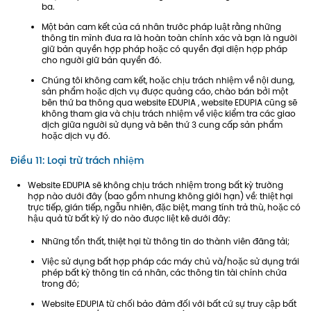
ba.
Một bản cam kết của cá nhân trước pháp luật rằng những
thông tin mình đưa ra là hoàn toàn chính xác và bạn là người
giữ bản quyền hợp pháp hoặc có quyền đại diện hợp pháp
cho người giữ bản quyền đó.
Chúng tôi không cam kết, hoặc chịu trách nhiệm về nội dung,
sản phẩm hoặc dịch vụ được quảng cáo, chào bán bởi một
bên thứ ba thông qua website EDUPIA , website EDUPIA cũng sẽ
không tham gia và chịu trách nhiệm về việc kiểm tra các giao
dịch giữa người sử dụng và bên thứ 3 cung cấp sản phẩm
hoặc dịch vụ đó.
Điều 11: Loại trừ trách nhiệm
Website EDUPIA sẽ không chịu trách nhiệm trong bất kỳ trường
hợp nào dưới đây (bao gồm nhưng không giới hạn) về: thiệt hại
trực tiếp, gián tiếp, ngẫu nhiên, đặc biệt, mang tính trả thù, hoặc có
hậu quả từ bất kỳ lý do nào được liệt kê dưới đây:
Những tổn thất, thiệt hại từ thông tin do thành viên đăng tải;
Việc sử dụng bất hợp pháp các máy chủ và/hoặc sử dụng trái
phép bất kỳ thông tin cá nhân, các thông tin tài chính chứa
trong đó;
Website EDUPIA từ chối bảo đảm đối với bất cứ sự truy cập bất