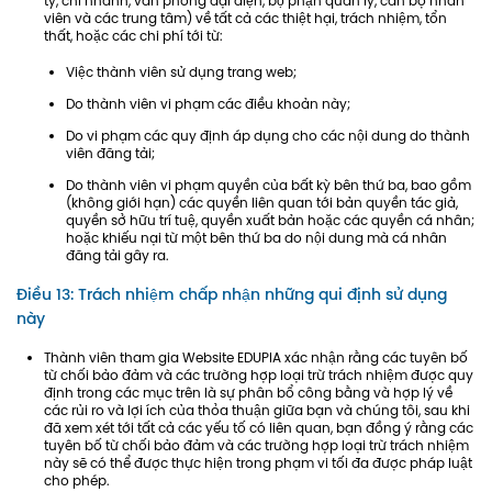
ty, chi nhánh, văn phòng đại diện, bộ phận quản lý, cán bộ nhân
viên và các trung tâm) về tất cả các thiệt hại, trách nhiệm, tổn
thất, hoặc các chi phí tới từ:
Việc thành viên sử dụng trang web;
Do thành viên vi phạm các điều khoản này;
Do vi phạm các quy định áp dụng cho các nội dung do thành
viên đăng tải;
Do thành viên vi phạm quyền của bất kỳ bên thứ ba, bao gồm
(không giới hạn) các quyền liên quan tới bản quyền tác giả,
quyền sở hữu trí tuệ, quyền xuất bản hoặc các quyền cá nhân;
hoặc khiếu nại từ một bên thứ ba do nội dung mà cá nhân
đăng tải gây ra.
Điều 13: Trách nhiệm chấp nhận những qui định sử dụng
này
Thành viên tham gia Website EDUPIA xác nhận rằng các tuyên bố
từ chối bảo đảm và các trường hợp loại trừ trách nhiệm được quy
định trong các mục trên là sự phân bổ công bằng và hợp lý về
các rủi ro và lợi ích của thỏa thuận giữa bạn và chúng tôi, sau khi
đã xem xét tới tất cả các yếu tố có liên quan, bạn đồng ý rằng các
tuyên bố từ chối bảo đảm và các trường hợp loại trừ trách nhiệm
này sẽ có thể được thực hiện trong phạm vi tối đa được pháp luật
cho phép.