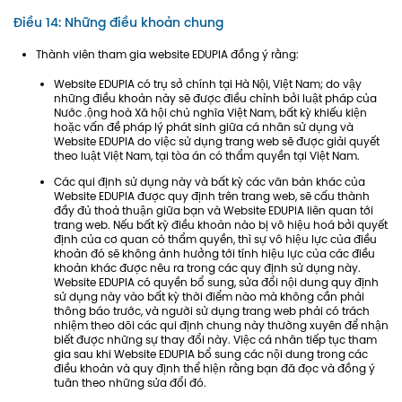
Điều 14: Những điều khoản chung
Thành viên tham gia website EDUPIA đồng ý rằng:
Website EDUPIA có trụ sở chính tại Hà Nội, Việt Nam; do vậy
những điều khoản này sẽ được điều chỉnh bởi luật pháp của
Nước .ộng hoà Xã hội chủ nghĩa Việt Nam, bất kỳ khiếu kiện
hoặc vấn đề pháp lý phát sinh giữa cá nhân sử dụng và
Website EDUPIA do việc sử dụng trang web sẽ được giải quyết
theo luật Việt Nam, tại tòa án có thẩm quyền tại Việt Nam.
Các qui định sử dụng này và bất kỳ các văn bản khác của
Website EDUPIA được quy định trên trang web, sẽ cấu thành
đầy đủ thoả thuận giữa bạn và Website EDUPIA liên quan tới
trang web. Nếu bất kỳ điều khoản nào bị vô hiệu hoá bởi quyết
định của cơ quan có thẩm quyền, thì sự vô hiệu lực của điều
khoản đó sẽ không ảnh hưởng tới tính hiệu lực của các điều
khoản khác được nêu ra trong các quy định sử dụng này.
Website EDUPIA có quyền bổ sung, sửa đổi nội dung quy định
sử dụng này vào bất kỳ thời điểm nào mà không cần phải
thông báo trước, và người sử dụng trang web phải có trách
nhiệm theo dõi các qui định chung này thường xuyên để nhận
biết được những sự thay đổi này. Việc cá nhân tiếp tục tham
gia sau khi Website EDUPIA bổ sung các nội dung trong các
điều khoản và quy định thể hiện rằng bạn đã đọc và đồng ý
tuân theo những sửa đổi đó.