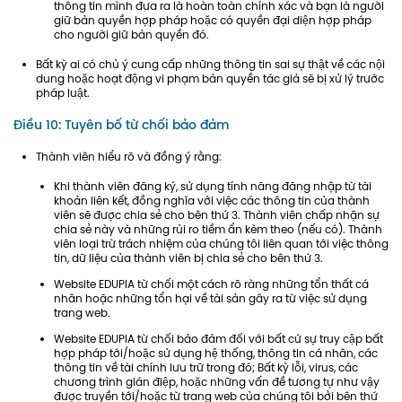
thông tin mình đưa ra là hoàn toàn chính xác và bạn là người
giữ bản quyền hợp pháp hoặc có quyền đại diện hợp pháp
cho người giữ bản quyền đó.
Bất kỳ ai có chủ ý cung cấp những thông tin sai sự thật về các nội
dung hoặc hoạt động vi phạm bản quyền tác giả sẽ bị xử lý trước
pháp luật.
Điều 10: Tuyên bố từ chối bảo đảm
Thành viên hiểu rõ và đồng ý rằng:
Khi thành viên đăng ký, sử dụng tính năng đăng nhập từ tài
khoản liên kết, đồng nghĩa với việc các thông tin của thành
viên sẽ được chia sẻ cho bên thứ 3. Thành viên chấp nhận sự
chia sẻ này và những rủi ro tiềm ẩn kèm theo (nếu có). Thành
viên loại trừ trách nhiệm của chúng tôi liên quan tới việc thông
tin, dữ liệu của thành viên bị chia sẻ cho bên thứ 3.
Website EDUPIA từ chối một cách rõ ràng những tổn thất cá
nhân hoặc những tổn hại về tài sản gây ra từ việc sử dụng
trang web.
Website EDUPIA từ chối bảo đảm đối với bất cứ sự truy cập bất
hợp pháp tới/hoặc sử dụng hệ thống, thông tin cá nhân, các
thông tin về tài chính lưu trữ trong đó; Bất kỳ lỗi, virus, các
chương trình gián điệp, hoặc những vấn đề tương tự như vậy
được truyền tới/hoặc từ trang web của chúng tôi bởi bên thứ