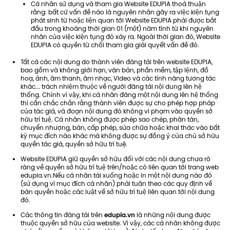
Cá nhân sử dụng và tham gia Website EDUPIA thoả thuận
rằng: bất cứ vấn đề nào là nguyên nhân gây ra việc kiện tụng
phát sinh từ hoặc liện quan tới Website EDUPIA phải được bắt
đầu trong khoảng thời gian 01 (một) năm tính từ khi nguyên
nhân của việc kiện tụng đó xảy ra. Ngoài thời gian đó, Website
EDUPIA có quyền từ chối tham gia giải quyết vấn đề đó.
Tất cả các nội dung do thành viên đăng tải trên website EDUPIA,
bao gồm và không giới hạn, văn bản, phần mềm, tập lệnh, đồ
hoạ, ảnh, âm thanh, âm nhạc, Video và các tính năng tương tác
khác... trách nhiệm thuộc về người đăng tải nội dung lên hệ
thống. Chính vì vậy, khi cá nhân đăng một nội dung lên hệ thống
thì cần chắc chắn rằng thành viên được sự cho phép hợp pháp
của tác giả, và đoạn nội dung đó không vi phạm vào quyền sở
hữu trí tuệ. Cá nhân không được phép sao chép, phân tán,
chuyển nhượng, bán, cấp phép, sửa chữa hoặc khai thác vào bất
kỳ mục đích nào khác mà không được sự đồng ý của chủ sở hữu
quyền tác giả, quyền sở hữu trí tuệ.
Website EDUPIA giữ quyền sở hữu đối với các nội dung chưa rõ
ràng về quyền sở hữu trí tuệ trên/hoặc có liên quan tới trang web
edupia.vn.Nếu cá nhân tải xuống hoặc in một nội dung nào đó
(sử dụng vì mục đích cá nhân) phải tuân theo các quy định về
bản quyền hoặc các luật về sở hữu trí tuệ liên quan tới nội dung
đó.
Các thông tin đăng tải trên
edupia.vn
là những nội dung được
thuộc quyền sở hữu của website. Vì vậy, các cá nhân không được