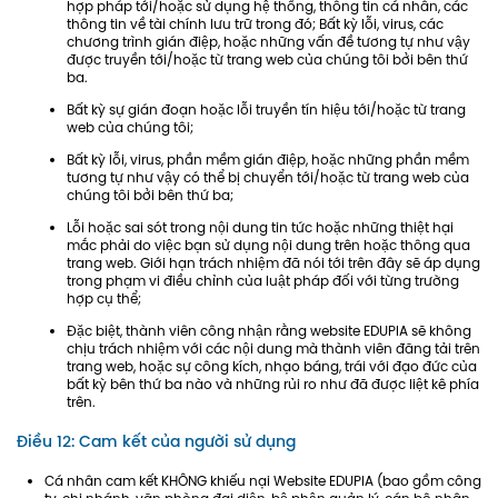
hợp pháp tới/hoặc sử dụng hệ thống, thông tin cá nhân, các
thông tin về tài chính lưu trữ trong đó; Bất kỳ lỗi, virus, các
chương trình gián điệp, hoặc những vấn đề tương tự như vậy
được truyền tới/hoặc từ trang web của chúng tôi bởi bên thứ
ba.
Bất kỳ sự gián đoạn hoặc lỗi truyền tín hiệu tới/hoặc từ trang
web của chúng tôi;
Bất kỳ lỗi, virus, phần mềm gián điệp, hoặc những phần mềm
tương tự như vậy có thể bị chuyển tới/hoặc từ trang web của
chúng tôi bởi bên thứ ba;
Lỗi hoặc sai sót trong nội dung tin tức hoặc những thiệt hại
mắc phải do việc bạn sử dụng nội dung trên hoặc thông qua
trang web. Giới hạn trách nhiệm đã nói tới trên đây sẽ áp dụng
trong phạm vi điều chỉnh của luật pháp đối với từng trường
hợp cụ thể;
Đặc biệt, thành viên công nhận rằng website EDUPIA sẽ không
chịu trách nhiệm với các nội dung mà thành viên đăng tải trên
trang web, hoặc sự công kích, nhạo báng, trái với đạo đức của
bất kỳ bên thứ ba nào và những rủi ro như đã được liệt kê phía
trên.
Điều 12: Cam kết của người sử dụng
Cá nhân cam kết KHÔNG khiếu nại Website EDUPIA (bao gồm công