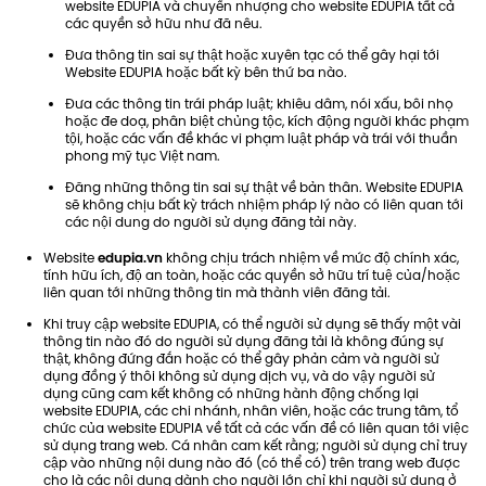
website EDUPIA và chuyển nhượng cho website EDUPIA tất cả
các quyền sở hữu như đã nêu.
Đưa thông tin sai sự thật hoặc xuyên tạc có thể gây hại tới
Website EDUPIA hoặc bất kỳ bên thứ ba nào.
Đưa các thông tin trái pháp luật; khiêu dâm, nói xấu, bôi nhọ
hoặc đe doạ, phân biệt chủng tộc, kích động người khác phạm
tội, hoặc các vấn đề khác vi phạm luật pháp và trái với thuần
phong mỹ tục Việt nam.
Đăng những thông tin sai sự thật về bản thân. Website EDUPIA
sẽ không chịu bất kỳ trách nhiệm pháp lý nào có liên quan tới
các nội dung do người sử dụng đăng tải này.
Website
edupia.vn
không chịu trách nhiệm về mức độ chính xác,
tính hữu ích, độ an toàn, hoặc các quyền sở hữu trí tuệ của/hoặc
liên quan tới những thông tin mà thành viên đăng tải.
Khi truy cập website EDUPIA, có thể người sử dụng sẽ thấy một vài
thông tin nào đó do người sử dụng đăng tải là không đúng sự
thật, không đứng đắn hoặc có thể gây phản cảm và người sử
dụng đồng ý thôi không sử dụng dịch vụ, và do vậy người sử
dụng cũng cam kết không có những hành động chống lại
website EDUPIA, các chi nhánh, nhân viên, hoặc các trung tâm, tổ
chức của website EDUPIA về tất cả các vấn đề có liên quan tới việc
sử dụng trang web. Cá nhân cam kết rằng; người sử dụng chỉ truy
cập vào những nội dung nào đó (có thể có) trên trang web được
cho là các nội dung dành cho người lớn chỉ khi người sử dụng ở