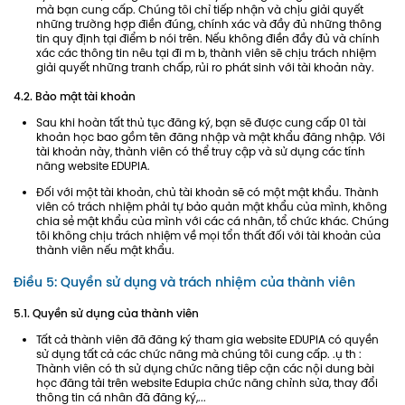
mà bạn cung cấp. Chúng tôi chỉ tiếp nhận và chịu giải quyết
những trường hợp điền đúng, chính xác và đầy đủ những thông
tin quy định tại điểm b nói trên. Nếu không điền đầy đủ và chính
xác các thông tin nêu tại đi m b, thành viên sẽ chịu trách nhiệm
giải quyết những tranh chấp, rủi ro phát sinh với tài khoản này.
4.2. Bảo mật tài khoản
Sau khi hoàn tất thủ tục đăng ký, bạn sẽ được cung cấp 01 tài
khoản học bao gồm tên đăng nhập và mật khẩu đăng nhập. Với
tài khoản này, thành viên có thể truy cập và sử dụng các tính
năng website EDUPIA.
Đối với một tài khoản, chủ tài khoản sẽ có một mật khẩu. Thành
viên có trách nhiệm phải tự bảo quản mật khẩu của mình, không
chia sẻ mật khẩu của mình với các cá nhân, tổ chức khác. Chúng
tôi không chịu trách nhiệm về mọi tổn thất đối với tài khoản của
thành viên nếu mật khẩu.
Điều 5: Quyền sử dụng và trách nhiệm của thành viên
5.1. Quyền sử dụng của thành viên
Tất cả thành viên đã đăng ký tham gia website EDUPIA có quyền
sử dụng tất cả các chức năng mà chúng tôi cung cấp. .ụ th :
Thành viên có th sử dụng chức năng tiêp cận các nội dung bài
học đăng tải trên website Edupia chức năng chỉnh sửa, thay đổi
thông tin cá nhân đã đăng ký,...