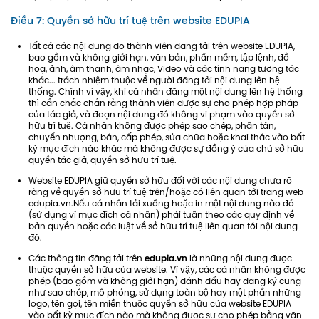
Điều 7: Quyền sở hữu trí tuệ trên website EDUPIA
Tất cả các nội dung do thành viên đăng tải trên website EDUPIA,
bao gồm và không giới hạn, văn bản, phần mềm, tập lệnh, đồ
hoạ, ảnh, âm thanh, âm nhạc, Video và các tính năng tương tác
khác... trách nhiệm thuộc về người đăng tải nội dung lên hệ
thống. Chính vì vậy, khi cá nhân đăng một nội dung lên hệ thống
thì cần chắc chắn rằng thành viên được sự cho phép hợp pháp
của tác giả, và đoạn nội dung đó không vi phạm vào quyền sở
hữu trí tuệ. Cá nhân không được phép sao chép, phân tán,
chuyển nhượng, bán, cấp phép, sửa chữa hoặc khai thác vào bất
kỳ mục đích nào khác mà không được sự đồng ý của chủ sở hữu
quyền tác giả, quyền sở hữu trí tuệ.
Website EDUPIA giữ quyền sở hữu đối với các nội dung chưa rõ
ràng về quyền sở hữu trí tuệ trên/hoặc có liên quan tới trang web
edupia.vn.Nếu cá nhân tải xuống hoặc in một nội dung nào đó
(sử dụng vì mục đích cá nhân) phải tuân theo các quy định về
bản quyền hoặc các luật về sở hữu trí tuệ liên quan tới nội dung
đó.
Các thông tin đăng tải trên
edupia.vn
là những nội dung được
thuộc quyền sở hữu của website. Vì vậy, các cá nhân không được
phép (bao gồm và không giới hạn) đánh dấu hay đăng ký cũng
như sao chép, mô phỏng, sử dụng toàn bộ hay một phần những
logo, tên gọi, tên miền thuộc quyền sở hữu của website EDUPIA
vào bất kỳ mục đích nào mà không được sự cho phép bằng văn