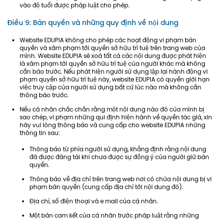
vào độ tuổi được pháp luật cho phép.
Điều 9: Bản quyền và những quy định về nội dung
Website EDUPIA không cho phép các hoạt động vi phạm bản
quyền và xâm phạm tới quyền sở hữu trí tuệ trên trang web của
mình. Website EDUPIA sẽ xoá tất cả các nội dung được phát hiện
là xâm phạm tới quyền sở hữu trí tuệ của người khác mà không
cần báo trước. Nếu phát hiện người sử dụng lặp lại hành động vi
phạm quyền sở hữu trí tuệ này, website EDUPIA có quyền giới hạn
việc truy cập của người sử dụng bất cứ lúc nào mà không cần
thông báo trước.
Nếu cá nhân chắc chắn rằng một nội dung nào đó của mình bị
sao chép, vi phạm những qui định hiện hành về quyền tác giả, xin
hãy vui lòng thông báo và cung cấp cho website EDUPIA những
thông tin sau:
Thông báo từ phía người sử dụng, khẳng định rằng nội dung
đã được đăng tải khi chưa được sự đồng ý của người giữ bản
quyền.
Thông báo về địa chỉ trên trang web nơi có chứa nội dung bị vi
phạm bản quyền (cung cấp địa chỉ tới nội dung đó).
Địa chỉ, số điện thoại và e mail của cá nhân.
Một bản cam kết của cá nhân trước pháp luật rằng những