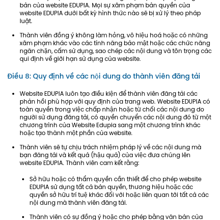
bản của website EDUPIA. Mọi sự xâm phạm bản quyền của
website EDUPIA dưới bất kỳ hình thức nào sẽ bị xử lý theo pháp
luật.
Thành viên đồng ý không làm hỏng, vô hiệu hoá hoặc có những
xâm phạm khác vào các tính năng bảo mật hoặc các chức năng
ngăn chặn, cấm sử dụng, sao chép các nội dung và tôn trọng các
qui định về giới hạn sử dụng của website.
Điều 8: Quy định về các nội dung do thành viên đăng tải
Website EDUPIA luôn tạo điều kiện để thành viên đăng tải các
phản hồi phù hợp với quy định của trang web. Website EDUPIA có
toàn quyền trong việc chấp nhận hoặc từ chối các nội dung do
người sử dụng đăng tải, có quyền chuyển các nội dung đó từ một
chương trình của Website Edupia sang một chương trình khác
hoặc tạo thành một phần của website.
Thành viên sẽ tự chịu trách nhiệm pháp lý về các nội dung mà
bạn đăng tải và kết quả (hậu quả) của việc đưa chúng lên
website EDUPIA. Thành viên cam kết rằng:
Sở hữu hoặc có thẩm quyền cần thiết để cho phép website
EDUPIA sử dụng tất cả bản quyền, thương hiệu hoặc các
quyền sở hữu trí tuệ khác đối với hoặc liên quan tới tất cả các
nội dung mà thành viên đăng tải.
Thành viên có sự đồng ý hoặc cho phép bằng văn bản của