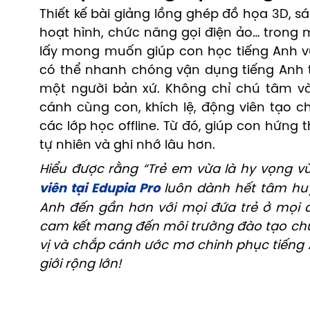
Thiết kế bài giảng lồng ghép đồ họa 3D, 
hoạt hình, chức năng gọi điện ảo… trong m
lấy mong muốn giúp con học tiếng Anh vu
có thể nhanh chóng vận dụng tiếng Anh 
một người bản xứ. Không chỉ chú tâm và
cánh cùng con, khích lệ, động viên tạo c
các lớp học offline. Từ đó, giúp con hứng 
tự nhiên và ghi nhớ lâu hơn.
Hiểu được rằng “Trẻ em vừa là hy vọng vừ
viên tại Edupia
Pro
luôn dành hết tâm huy
Anh đến gần hơn với mọi đứa trẻ ở mọi đi
cam kết mang đến môi trường đào tạo chu
vị và chắp cánh ước mơ chinh phục tiếng A
giới rộng lớn!