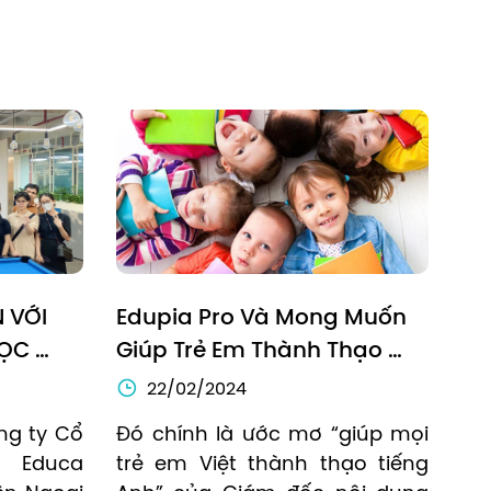
VỚI 
Edupia Pro Và Mong Muốn 
ỌC 
Giúp Trẻ Em Thành Thạo 
V)
Tiếng Anh Như Người Bản Xứ
22/02/2024
g ty Cổ 
Đó chính là ước mơ “giúp mọi 
Educa 
trẻ em Việt thành thạo tiếng 