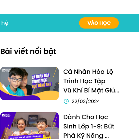
 hệ
VÀO HỌC
Bài viết nổi bật
Cá Nhân Hóa Lộ 
Trình Học Tập – 
Vũ Khí Bí Mật Giúp 
Con Nhảy Vọt 
22/02/2024
Trình độ Tiếng Anh
Dành Cho Học 
Sinh Lớp 1-9: Bứt 
Phá Kỹ Năng 