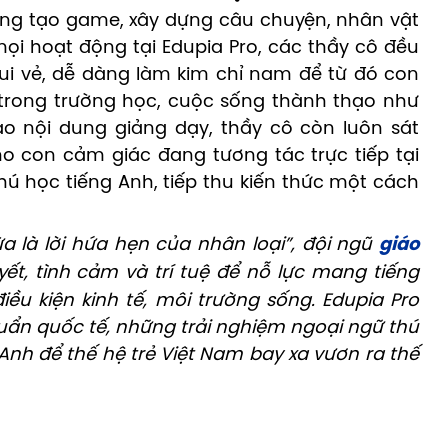
sáng tạo game, xây dựng câu chuyện, nhân vật
ọi hoạt động tại Edupia Pro, các thầy cô đều
i vẻ, dễ dàng làm kim chỉ nam để từ đó con
trong trường học, cuộc sống thành thạo như
o nội dung giảng dạy, thầy cô còn luôn sát
ho con cảm giác đang tương tác trực tiếp tại
thú học tiếng Anh, tiếp thu kiến thức một cách
a là lời hứa hẹn của nhân loại”, đội ngũ
giáo
ết, tình cảm và trí tuệ để nỗ lực mang tiếng
ều kiện kinh tế, môi trường sống. Edupia Pro
ẩn quốc tế, những trải nghiệm ngoại ngữ thú
nh để thế hệ trẻ Việt Nam bay xa vươn ra thế