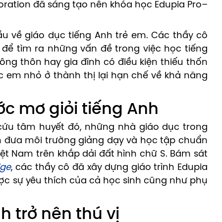
oration đã sáng tạo nên khóa học Edupia Pro–
u về giáo dục tiếng Anh trẻ em. Các thầy cô
 để tìm ra những vấn đề trong việc học tiếng
ng thôn hay gia đình có điều kiện thiếu thốn
c em nhỏ ở thành thị lại hạn chế về khả năng
c mơ giỏi tiếng Anh
cứu tâm huyết đó, những nhà giáo dục trong
 đưa môi trường giảng dạy và học tập chuẩn
ệt Nam trên khắp dải đất hình chữ S. Bám sát
ge
, các thầy cô đã xây dựng giáo trình Edupia
c sự yêu thích của cả học sinh cũng như phụ
h trở nên thú vị