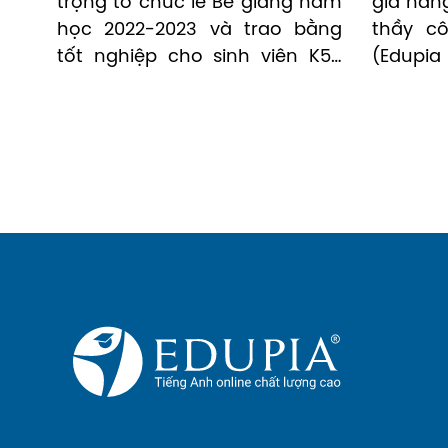
trọng tổ chức lễ Bế giảng năm 
giá năng
học 2022-2023 và trao bằng 
thầy cô
tốt nghiệp cho sinh viên K55 
(Edupia
và khóa cũ tại hội trường H1. 
hoàn to
Edupia vinh dự khi được mời 
mẹ đăng
tham dự buổi lễ.