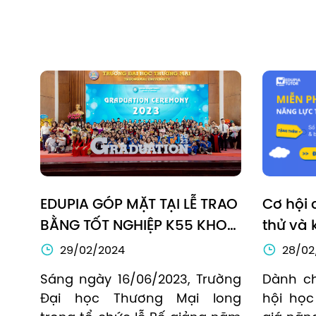
EDUPIA GÓP MẶT TẠI LỄ TRAO 
Cơ hội 
BẰNG TỐT NGHIỆP K55 KHOA 
thử và k
TIẾNG ANH TRƯỜNG ĐẠI HỌC 
tiếng A
29/02/2024
28/02
THƯƠNG MẠI (TMU)
Sáng ngày 16/06/2023, Trường 
Dành ch
Đại học Thương Mại long 
hội học