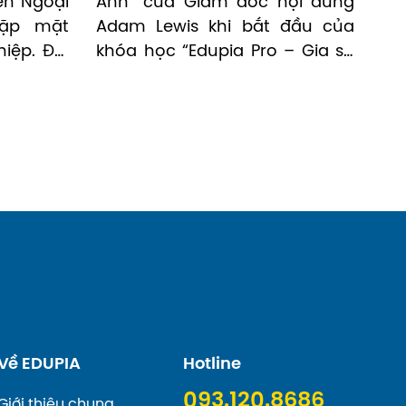
n Ngoại 
Anh” của Giám đốc nội dung 
ặp mặt 
Adam Lewis khi bắt đầu của 
ệp. Đại 
khóa học “Edupia Pro – Gia sư 
ó Chị Lý 
tiếng Anh chất lượng cao”.
ệm sinh 
các bạn 
ng đoàn. 
ìn lại 
áng nhớ 
Về EDUPIA
Hotline
093.120.8686
Giới thiệu chung