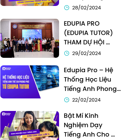
Tiếng Anh Với 
28/02/2024
Chương Trình Plus 
EDUPIA PRO 
1:2
(EDUPIA TUTOR) 
THAM DỰ HỘI 
THẢO KHOA HỌC 
29/02/2024
QUỐC GIA VỀ DẠY 
Edupia Pro – Hệ 
VÀ HỌC NGOẠI 
Thống Học Liệu 
NGỮ Ở BẬC ĐẠI 
Tiếng Anh Phong 
HỌC
Phú
22/02/2024
Bật Mí Kinh 
Nghiệm Dạy 
Tiếng Anh Cho 