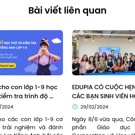
Bài viết liên quan
cho con lớp 1-9 học 
EDUPIA CÓ CUỘC HẸN 
iểm tra trình độ 
CÁC BẠN SINH VIÊN H
nh MIỄN PHÍ
VIỆN NGOẠI GIAO (DA
/2024
29/02/2024
o các con lớp 1-9 cơ 
Ngày 8/6 vừa qua, Côn
 trải nghiệm và đánh 
phần Giáo dục 