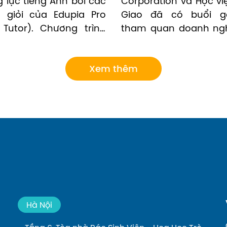
 lực tiếng Anh bởi các 
Corporation và Học việ
 giỏi của Edupia Pro 
Giao đã có buổi g
 Tutor). Chương trình 
tham quan doanh nghi
àn miễn phí vì vậy ba 
diện phía nhà trường c
 ký cho con ngay nhé!
Thị Hải Yến – Chủ nhi
Xem thêm
viên năm nhất, cùng 
sinh viên tham gia tro
Hãy cùng Edupia nh
những khoảnh khắc đ
này.
Hà Nội