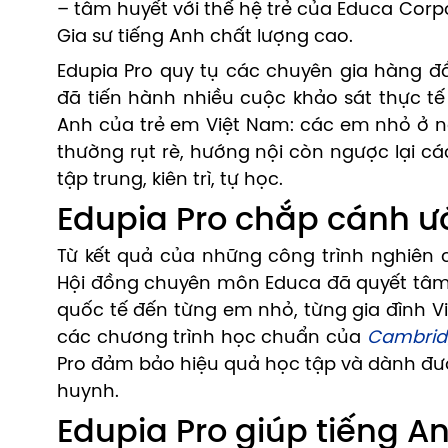
– tâm huyết với thế hệ trẻ của Educa Corp
Gia sư tiếng Anh chất lượng cao.
Edupia Pro quy tụ các chuyên gia hàng đầ
đã tiến hành nhiều cuộc khảo sát thực tế
Anh của trẻ em Việt Nam: các em nhỏ ở nô
thường rụt rè, hướng nội còn ngược lại cá
tập trung, kiên trì, tự học.
Edupia Pro chắp cánh ướ
Từ kết quả của những công trình nghiên 
Hội đồng chuyên môn Educa đã quyết tâm
quốc tế đến từng em nhỏ, từng gia đình Vi
các chương trình học chuẩn của
Cambrid
Pro đảm bảo hiệu quả học tập và dành đượ
huynh.
Edupia Pro giúp tiếng An