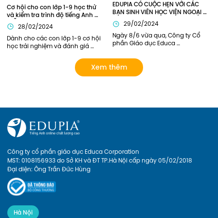
EDUPIA CÓ CUỘC HẸN VỚI CÁC 
Cơ hội cho con lớp 1-9 học thử 
BẠN SINH VIÊN HỌC VIỆN NGOẠI 
và kiểm tra trình độ tiếng Anh 
GIAO (DAV)
MIỄN PHÍ
29/02/2024
28/02/2024
Ngày 8/6 vừa qua, Công ty Cổ 
Dành cho các con lớp 1-9 cơ hội 
phần Giáo dục Educa 
học trải nghiệm và đánh giá 
Corporation và Học viện Ngoại 
năng lực tiếng Anh bởi các thầy 
Giao đã có buổi gặp mặt tham 
cô giỏi của Edupia Pro (Edupia 
Xem thêm
quan doanh nghiệp. Đại diện 
Tutor). Chương trình hoàn toàn 
phía nhà trường có Chị Lý Thị Hải 
miễn phí vì vậy ba mẹ đăng ký 
Yến – Chủ nhiệm sinh viên năm 
cho con ngay nhé!
nhất, cùng các bạn sinh viên 
tham gia trong đoàn. Hãy cùng 
Edupia nhìn lại những khoảnh 
khắc đáng nhớ này.
Công ty cổ phần giáo dục Educa Corporation
MST: 0108156933 do Sở KH và ĐT TP.Hà Nội cấp ngày 05/02/2018
Đại diện: Ông Trần Đức Hùng
Hà Nội