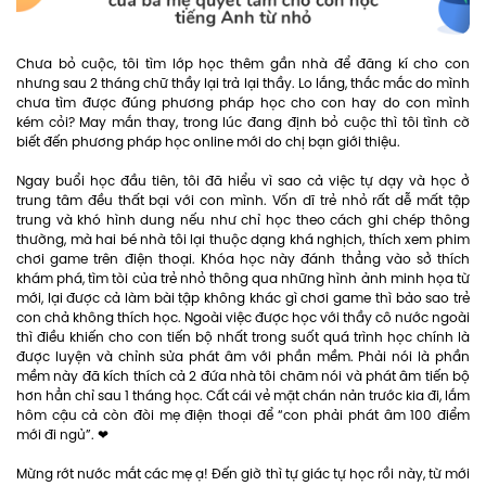
Chưa bỏ cuộc, tôi tìm lớp học thêm gần nhà để đăng kí cho con
nhưng sau 2 tháng chữ thầy lại trả lại thầy. Lo lắng, thắc mắc do mình
chưa tìm được đúng phương pháp học cho con hay do con mình
kém cỏi? May mắn thay, trong lúc đang định bỏ cuộc thì tôi tình cờ
biết đến phương pháp học online mới do chị bạn giới thiệu.
Ngay buổi học đầu tiên, tôi đã hiểu vì sao cả việc tự dạy và học ở
trung tâm đều thất bại với con mình. Vốn dĩ trẻ nhỏ rất dễ mất tập
trung và khó hình dung nếu như chỉ học theo cách ghi chép thông
thường, mà hai bé nhà tôi lại thuộc dạng khá nghịch, thích xem phim
chơi game trên điện thoại. Khóa học này đánh thẳng vào sở thích
khám phá, tìm tòi của trẻ nhỏ thông qua những hình ảnh minh họa từ
mới, lại được cả làm bài tập không khác gì chơi game thì bảo sao trẻ
con chả không thích học. Ngoài việc được học với thầy cô nước ngoài
thì điều khiến cho con tiến bộ nhất trong suốt quá trình học chính là
được luyện và chỉnh sửa phát âm với phần mềm. Phải nói là phần
mềm này đã kích thích cả 2 đứa nhà tôi chăm nói và phát âm tiến bộ
hơn hẳn chỉ sau 1 tháng học. Cất cái vẻ mặt chán nản trước kia đi, lắm
hôm cậu cả còn đòi mẹ điện thoại để “con phải phát âm 100 điểm
mới đi ngủ”. ❤
Mừng rớt nước mắt các mẹ ạ! Đến giờ thì tự giác tự học rồi này, từ mới