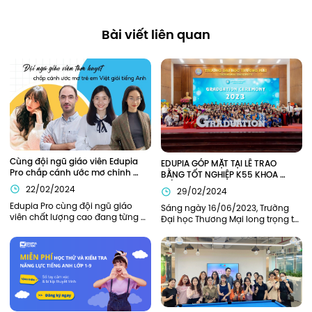
Bài viết liên quan
Cùng đội ngũ giáo viên Edupia 
EDUPIA GÓP MẶT TẠI LỄ TRAO 
Pro chắp cánh ước mơ chinh 
BẰNG TỐT NGHIỆP K55 KHOA 
phục tiếng Anh
TIẾNG ANH TRƯỜNG ĐẠI HỌC 
22/02/2024
29/02/2024
THƯƠNG MẠI (TMU)
Edupia Pro cùng đội ngũ giáo 
Sáng ngày 16/06/2023, Trường 
viên chất lượng cao đang từng 
Đại học Thương Mại long trọng tổ 
ngày đồng hành cùng thế hệ trẻ 
chức lễ Bế giảng năm học 2022-
em Việt Nam hiện thực hóa ước 
2023 và trao bằng tốt nghiệp cho 
mơ giỏi tiếng Anh như người bản 
sinh viên K55 và khóa cũ tại hội 
xứ.
trường H1. Edupia vinh dự khi 
được mời tham dự buổi lễ.