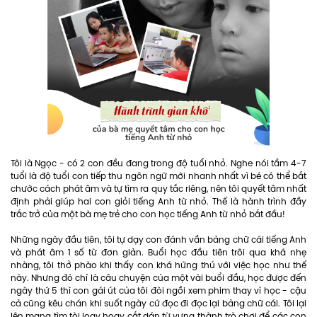
Tôi là Ngọc - có 2 con đều đang trong độ tuổi nhỏ. Nghe nói tầm 4-7
tuổi là độ tuổi con tiếp thu ngôn ngữ mới nhanh nhất vì bé có thể bắt
chước cách phát âm và tự tìm ra quy tắc riêng, nên tôi quyết tâm nhất
định phải giúp hai con giỏi tiếng Anh từ nhỏ. Thế là hành trình đầy
trắc trở của một bà mẹ trẻ cho con học tiếng Anh từ nhỏ bắt đầu!
Những ngày đầu tiên, tôi tự dạy con đánh vần bảng chữ cái tiếng Anh
và phát âm 1 số từ đơn giản. Buổi học đầu tiên trôi qua khá nhẹ
nhàng, tôi thở phào khi thấy con khá hứng thú với việc học như thế
này. Nhưng đó chỉ là câu chuyện của một vài buổi đầu, học được đến
ngày thứ 5 thì con gái út của tôi đòi ngồi xem phim thay vì học - cậu
cả cũng kêu chán khi suốt ngày cứ đọc đi đọc lại bảng chữ cái. Tôi lại
lên mạng tìm tòi loay hoay cắt dán từ vựng thành trò chơi để các con