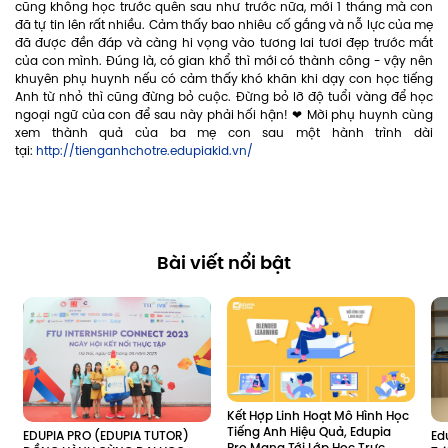
cũng không học trước quên sau như trước nữa, mới 1 tháng mà con
đã tự tin lên rất nhiều. Cảm thấy bao nhiêu cố gắng và nỗ lực của mẹ
đã được đền đáp và càng hi vọng vào tương lai tươi đẹp trước mắt
của con mình. Đúng là, có gian khổ thì mới có thành công - vậy nên
khuyên phụ huynh nếu có cảm thấy khó khăn khi dạy con học tiếng
Anh từ nhỏ thì cũng đừng bỏ cuộc. Đừng bỏ lỡ độ tuổi vàng để học
ngoại ngữ của con để sau này phải hối hận! ❤ Mời phụ huynh cùng
xem thành quả của ba mẹ con sau một hành trình dài
tại:
http://tienganhchotre.edupiakid.vn/
Bài viết nổi bật
Kết Hợp Linh Hoạt Mô Hình Học 
Tiếng Anh Hiệu Quả, Edupia 
Ed
EDUPIA PRO (EDUPIA TUTOR) 