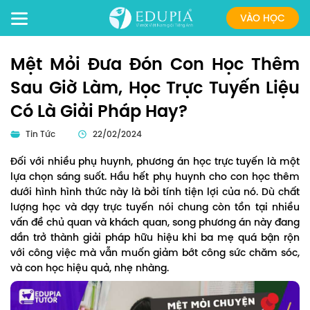
VÀO HỌC
Mệt Mỏi Đưa Đón Con Học Thêm
Sau Giờ Làm, Học Trực Tuyến Liệu
Có Là Giải Pháp Hay?
Tin Tức
22/02/2024
Đối với nhiều phụ huynh, phương án học trực tuyến là một
lựa chọn sáng suốt. Hầu hết phụ huynh cho con học thêm
dưới hình hình thức này là bởi tính tiện lợi của nó. Dù chất
lượng học và dạy trực tuyến nói chung còn tồn tại nhiều
vấn đề chủ quan và khách quan, song phương án này đang
dần trở thành giải pháp hữu hiệu khi ba mẹ quá bận rộn
với công việc mà vẫn muốn giảm bớt công sức chăm sóc,
và con học hiệu quả, nhẹ nhàng.