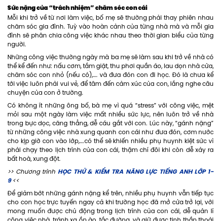
Sức nặng của “trách nhiệm” chăm sóc con cái
Mỗi khi trở về từ nơi làm việc, bố mẹ sẽ thường phải thay phiên nhau
chăm sóc gia đình. Tuỳ vào hoàn cảnh của từng nhà mà và mỗi gia
đình sẽ phân chia công việc khác nhau theo thời gian biểu của từng
người.
Những công việc thường ngày mà ba mẹ sẽ làm sau khi trở về nhà có
thể kể đến như: nấu cơm, tắm giặt, thu phơi quần áo, lau dọn nhà cửa,
chăm sóc con nhỏ (nếu có),…. và đưa đón con đi học. Đó là chưa kể
tới việc luôn phải vui vẻ, để tâm đến cảm xúc của con, lắng nghe câu
chuyện của con ở trường.
Có không ít những ông bố, bà mẹ vì quá “stress” với công việc, mệt
mỏi sau một ngày làm việc mất nhiều sức lực, nên luôn trở về nhà
trong bực dọc, căng thẳng, dễ cáu gắt với con. Lúc này, “gánh nặng”
từ những công việc nhà xung quanh con cái như đưa đón, cơm nước
cho kịp giờ con vào lớp,….có thể sẽ khiến nhiều phụ huynh kiệt sức vì
phải chạy theo lịch trình của con cái, thậm chí đôi khi còn dễ xảy ra
bất hoà, xung đột.
HỌC THỬ & KIỂM TRA NĂNG LỰC TIẾNG ANH LỚP 1-
>> Chương trình
9
<<
Để giảm bớt những gánh nặng kể trên, nhiều phụ huynh vẫn tiếp tục
cho con học trực tuyến ngay cả khi trường học đã mở cửa trở lại, với
mong muốn được chủ động trong lịch trình của con cái, dễ quản lí
công việc nhà, tránh xa ồn ào, tắc đường, và giữ được tinh thần thoải