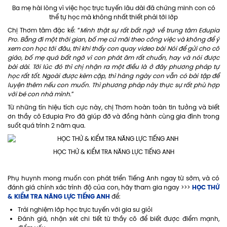
Ba mẹ hài lòng vì việc học trực tuyến lâu dài đã chứng minh con có
thể tự học mà không nhất thiết phải tới lớp
Chị Thơm tâm đặc kể: “
Mình thật sự rất bất ngờ về trung tâm Edupia
Pro. Bẵng đi một thời gian, bố mẹ cứ mãi theo công việc và không để ý
xem con học tới đâu, thì khi thấy con quay video bài Nói để gửi cho cô
giáo, bố mẹ quá bất ngờ vì con phát âm rất chuẩn, hay và nói được
bài dài. Tới lúc đó thì chị nhận ra một điều là ở đây phương pháp tự
học rất tốt. Ngoài được kèm cặp, thì hàng ngày con vẫn có bài tập để
luyện thêm nếu con muốn. Thì phương pháp này thực sự rất phù hợp
với bé con nhà mình.
”
Từ những tín hiệu tích cực này, chị Thơm hoàn toàn tin tưởng và biết
ơn thầy cô Edupia Pro đã giúp đỡ và đồng hành cùng gia đình trong
suốt quá trình 2 năm qua.
HỌC THỬ & KIỂM TRA NĂNG LỰC TIẾNG ANH
Phụ huynh mong muốn con phát triển Tiếng Anh ngay từ sớm, và có
HỌC THỬ
đánh giá chính xác trình độ của con, hãy tham gia ngay >>>
& KIỂM TRA NĂNG LỰC TIẾNG ANH
để:
Trải nghiệm lớp học trực tuyến với gia sư giỏi
Đánh giá, nhận xét chi tiết từ thầy cô để biết được điểm mạnh,