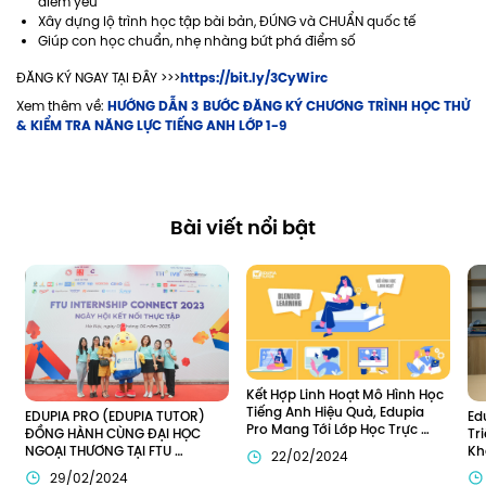
điểm yếu
Xây dựng lộ trình học tập bài bản, ĐÚNG và CHUẨN quốc tế
Giúp con học chuẩn, nhẹ nhàng bứt phá điểm số
https://bit.ly/3CyWirc
ĐĂNG KÝ NGAY TẠI ĐÂY >>>
HƯỚNG DẪN 3 BƯỚC ĐĂNG KÝ CHƯƠNG TRÌNH HỌC THỬ
Xem thêm về:
& KIỂM TRA NĂNG LỰC TIẾNG ANH LỚP 1-9
Bài viết nổi bật
Kết Hợp Linh Hoạt Mô Hình Học 
Tiếng Anh Hiệu Quả, Edupia 
Ed
EDUPIA PRO (EDUPIA TUTOR) 
Pro Mang Tới Lớp Học Trực 
Tr
ĐỒNG HÀNH CÙNG ĐẠI HỌC 
Tuyến Toàn Diện Cho Trẻ Em 
Kh
NGOẠI THƯƠNG TẠI FTU 
22/02/2024
Việt
Đô
INTERNSHIP CONNECT 2023
29/02/2024