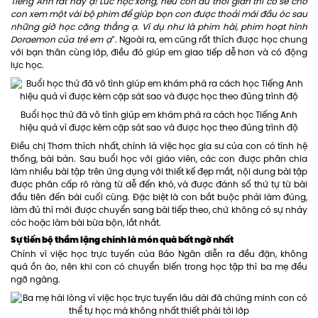
Tiếng Anh rất hay ạ! Lúc học xong, nếu còn dư thời gian thì cô sẽ cho
con xem một vài bộ phim để giúp bọn con được thoải mái đầu óc sau
những giờ học căng thẳng ạ. Ví dụ như là phim hài, phim hoạt hình
Doraemon của trẻ em ạ
”. Ngoài ra, em cũng rất thích được học chung
với bạn thân cùng lớp, điều đó giúp em giao tiếp dễ hơn và có động
lực học.
Buổi học thử đã vô tình giúp em khám phá ra cách học Tiếng Anh
hiệu quả vì được kèm cặp sát sao và được học theo đúng trình độ
Điều chị Thơm thích nhất, chính là việc học gia sư của con có tính hệ
thống, bài bản. Sau buổi học với giáo viên, các con được phân chia
làm nhiều bài tập trên ứng dụng với thiết kế đẹp mắt, nội dung bài tập
được phân cấp rõ ràng từ dễ đến khó, và được đánh số thứ tự từ bài
đầu tiên đến bài cuối cùng. Đặc biệt là con bắt buộc phải làm đúng,
làm đủ thì mới được chuyển sang bài tiếp theo, chứ không có sự nhảy
cóc hoặc làm bài bừa bộn, lắt nhắt.
Sự tiến bộ thầm lặng chính là món quà bất ngờ nhất
Chính vì việc học trực tuyến của Bảo Ngân diễn ra đều đặn, không
quá ồn ào, nên khi con có chuyển biến trong học tập thì ba mẹ đều
ngỡ ngàng.