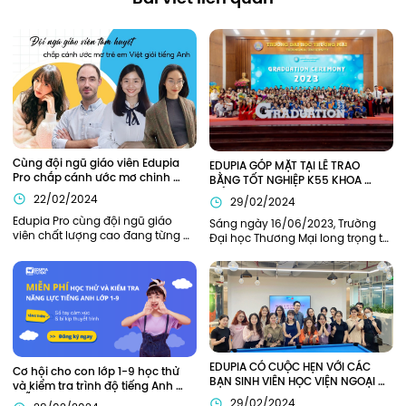
Cùng đội ngũ giáo viên Edupia 
EDUPIA GÓP MẶT TẠI LỄ TRAO 
Pro chắp cánh ước mơ chinh 
BẰNG TỐT NGHIỆP K55 KHOA 
phục tiếng Anh
TIẾNG ANH TRƯỜNG ĐẠI HỌC 
22/02/2024
29/02/2024
THƯƠNG MẠI (TMU)
Edupia Pro cùng đội ngũ giáo 
Sáng ngày 16/06/2023, Trường 
viên chất lượng cao đang từng 
Đại học Thương Mại long trọng tổ 
ngày đồng hành cùng thế hệ trẻ 
chức lễ Bế giảng năm học 2022-
em Việt Nam hiện thực hóa ước 
2023 và trao bằng tốt nghiệp cho 
mơ giỏi tiếng Anh như người bản 
sinh viên K55 và khóa cũ tại hội 
xứ.
trường H1. Edupia vinh dự khi 
được mời tham dự buổi lễ.
EDUPIA CÓ CUỘC HẸN VỚI CÁC 
Cơ hội cho con lớp 1-9 học thử 
BẠN SINH VIÊN HỌC VIỆN NGOẠI 
và kiểm tra trình độ tiếng Anh 
GIAO (DAV)
MIỄN PHÍ
29/02/2024