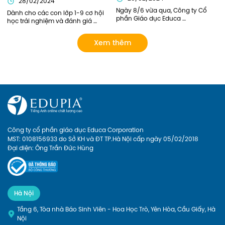
28/02/2024
Ngày 8/6 vừa qua, Công ty Cổ 
Dành cho các con lớp 1-9 cơ hội 
phần Giáo dục Educa 
học trải nghiệm và đánh giá 
Corporation và Học viện Ngoại 
năng lực tiếng Anh bởi các thầy 
Giao đã có buổi gặp mặt tham 
cô giỏi của Edupia Pro (Edupia 
Xem thêm
quan doanh nghiệp. Đại diện 
Tutor). Chương trình hoàn toàn 
phía nhà trường có Chị Lý Thị Hải 
miễn phí vì vậy ba mẹ đăng ký 
Yến – Chủ nhiệm sinh viên năm 
cho con ngay nhé!
nhất, cùng các bạn sinh viên 
tham gia trong đoàn. Hãy cùng 
Edupia nhìn lại những khoảnh 
khắc đáng nhớ này.
Công ty cổ phần giáo dục Educa Corporation
MST: 0108156933 do Sở KH và ĐT TP.Hà Nội cấp ngày 05/02/2018
Đại diện: Ông Trần Đức Hùng
Hà Nội
Tầng 6, Tòa nhà Báo Sinh Viên - Hoa Học Trò, Yên Hòa, Cầu Giấy, Hà
Nội