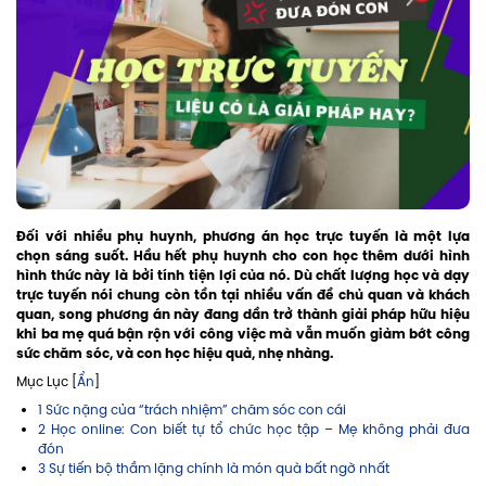
Đối với nhiều phụ huynh, phương án học trực tuyến là một lựa
chọn sáng suốt. Hầu hết phụ huynh cho con học thêm dưới hình
hình thức này là bởi tính tiện lợi của nó. Dù chất lượng học và dạy
trực tuyến nói chung còn tồn tại nhiều vấn đề chủ quan và khách
quan, song phương án này đang dần trở thành giải pháp hữu hiệu
khi ba mẹ quá bận rộn với công việc mà vẫn muốn giảm bớt công
sức chăm sóc, và con học hiệu quả, nhẹ nhàng.
Mục Lục [
Ẩn
]
1 Sức nặng của “trách nhiệm” chăm sóc con cái
2 Học online: Con biết tự tổ chức học tập – Mẹ không phải đưa
đón
3 Sự tiến bộ thầm lặng chính là món quà bất ngờ nhất