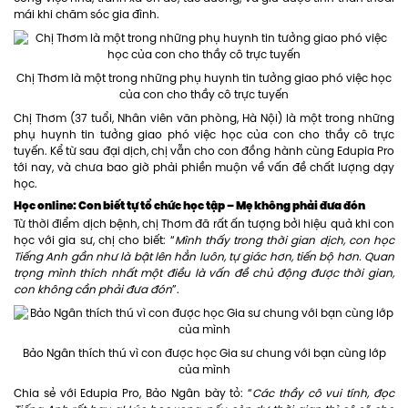
mái khi chăm sóc gia đình.
Chị Thơm là một trong những phụ huynh tin tưởng giao phó việc học
của con cho thầy cô trực tuyến
Chị Thơm (37 tuổi, Nhân viên văn phòng, Hà Nội) là một trong những
phụ huynh tin tưởng giao phó việc học của con cho thầy cô trực
tuyến. Kể từ sau đại dịch, chị vẫn cho con đồng hành cùng Edupia Pro
tới nay, và chưa bao giờ phải phiền muộn về vấn đề chất lượng dạy
học.
Học online: Con biết tự tổ chức học tập – Mẹ không phải đưa đón
Từ thời điểm dịch bệnh, chị Thơm đã rất ấn tượng bởi hiệu quả khi con
học với gia sư, chị cho biết: “
Mình thấy trong thời gian dịch, con học
Tiếng Anh gần như là bật lên hẳn luôn, tự giác hơn, tiến bộ hơn. Quan
trọng mình thích nhất một điều là vấn đề chủ động được thời gian,
con không cần phải đưa đón
”.
Bảo Ngân thích thú vì con được học Gia sư chung với bạn cùng lớp
của mình
Chia sẻ với Edupia Pro, Bảo Ngân bày tỏ: “
Các thầy cô vui tính, đọc