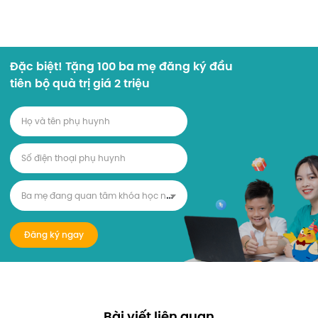
Đặc biệt! Tặng 100 ba mẹ đăng ký đầu
tiên bộ quà trị giá 2 triệu
B
a mẹ đang quan tâm khóa học nào?
Đăng ký ngay
Bài viết liên quan