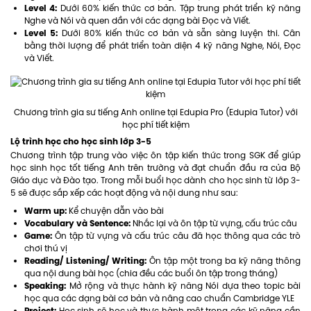
Level 4:
Dưới 60% kiến thức cơ bản. Tập trung phát triển kỹ năng
Nghe và Nói và quen dần với các dạng bài Đọc và Viết.
Level 5:
Dưới 80% kiến thức cơ bản và sẵn sàng luyện thi. Cân
bằng thời lượng để phát triển toàn diện 4 kỹ năng Nghe, Nói, Đọc
và Viết.
Chương trình gia sư tiếng Anh online tại Edupia Pro (Edupia Tutor) với
học phí tiết kiệm
Lộ trình học cho học sinh lớp 3-5
Chương trình tập trung vào việc ôn tập kiến thức trong SGK để giúp
học sinh học tốt tiếng Anh trên trường và đạt chuẩn đầu ra của Bộ
Giáo dục và Đào tạo. Trong mỗi buổi học dành cho học sinh từ lớp 3-
5 sẽ được sắp xếp các hoạt động và nội dung như sau:
Warm up:
Kể chuyện dẫn vào bài
Vocabulary và Sentence:
Nhắc lại và ôn tập từ vựng, cấu trúc câu
Game:
Ôn tập từ vựng và cấu trúc câu đã học thông qua các trò
chơi thú vị
Reading/ Listening/ Writing:
Ôn tập một trong ba kỹ năng thông
qua nội dung bài học (chia đều các buổi ôn tập trong tháng)
Speaking:
Mở rộng và thực hành kỹ năng Nói dựa theo topic bài
học qua các dạng bài cơ bản và nâng cao chuẩn Cambridge YLE
Project: