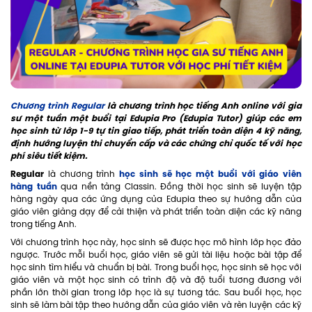
Chương trình Regular
là chương trình học tiếng Anh online với gia
sư một tuần một buổi tại Edupia Pro (Edupia Tutor) giúp các em
học sinh từ lớp 1-9 tự tin giao tiếp, phát triển toàn diện 4 kỹ năng,
định hướng luyện thi chuyển cấp và các chứng chỉ quốc tế với học
phí siêu tiết kiệm.
Regular
học sinh sẽ học một buổi với giáo viên
là chương trình
hàng tuần
qua nền tảng Classin. Đồng thời học sinh sẽ luyện tập
hàng ngày qua các ứng dụng của Edupia theo sự hướng dẫn của
giáo viên giảng dạy để cải thiện và phát triển toàn diện các kỹ năng
trong tiếng Anh.
Với chương trình học này, học sinh sẽ được học mô hình lớp học đảo
ngược. Trước mỗi buổi học, giáo viên sẽ gửi tài liệu hoặc bài tập để
học sinh tìm hiểu và chuẩn bị bài. Trong buổi học, học sinh sẽ học với
giáo viên và một học sinh có trình độ và độ tuổi tương đương với
phần lớn thời gian trong lớp học là sự tương tác. Sau buổi học, học
sinh sẽ làm bài tập theo hướng dẫn của giáo viên và rèn luyện các kỹ