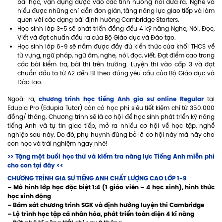
bài học, vận dụng được vào các tình huống nói đưa ra. Nghe và
hiểu được những chỉ dẫn đơn giản, tăng năng lực giao tiếp và làm
quen với các dạng bài định hướng Cambridge Starters.
Học sinh lớp 3-5 sẽ phát triển đồng đều 4 kỹ năng Nghe, Nói, Đọc,
Viết và đạt chuẩn đầu ra của Bộ Giáo dục và Đào tạo.
Học sinh lớp 6-9 sẽ nắm được đầy đủ kiến thức của khối THCS về
từ vựng, ngữ pháp, ngữ âm, nghe, nói, đọc, viết. Đạt điểm cao trong
các bài kiểm tra, bài thi trên trường. Luyện thi vào cấp 3 và đạt
chuẩn đầu ta từ A2 đến B1 theo đúng yêu cầu của Bộ Giáo dục và
Đào tạo.
chương trình học tiếng Anh gia sư online Regular
Ngoài ra,
tại
Edupia Pro (Edupia Tutor) còn có học phí siêu tiết kiệm chỉ từ 350.000
đồng/ tháng. Chương trình sẽ là cơ hội để học sinh phát triển kỹ năng
tiếng Anh và tự tin giao tiếp, mở ra nhiều cơ hội về học tập, nghề
nghiệp sau này. Do đó, phụ huynh đừng bỏ lỡ cơ hội này mà hãy cho
con học và trải nghiệm ngay nhé!
>> Tặng một buổi học thử và kiểm tra năng lực Tiếng Anh miễn phí
cho con tại đây <<
CHƯƠNG TRÌNH GIA SƯ TIẾNG ANH CHẤT LƯỢNG CAO LỚP 1-9
– Mô hình lớp học đặc biệt 1:4 (1 giáo viên – 4 học sinh), hình thức
học sinh động
– Bám sát chương trình SGK và định hướng luyện thi Cambridge
– Lộ trình học tập cá nhân hóa, phát triển toàn diện 4 kĩ năng