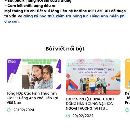
– Bứt phá kĩ năng NÓI chỉ sau 3 tháng
– Cam kết chất lượng đầu ra
Mọi thông tin chi tiết vui lòng liên hệ hotline 0961 320 011 để được
tư vấn và
đăng ký học thử, kiểm tra năng lực Tiếng Anh miễn phí
cho con
.
Bài viết nổi bật
Tổng Hợp Các Hình Thức Tìm 
Kế
Gia Sư Tiếng Anh Phổ Biến Tại 
Ti
EDUPIA PRO (EDUPIA TUTOR) 
Việt Nam
Pr
ĐỒNG HÀNH CÙNG ĐẠI HỌC 
Tu
NGOẠI THƯƠNG TẠI FTU 
28/02/2024
Việ
INTERNSHIP CONNECT 2023
29/02/2024