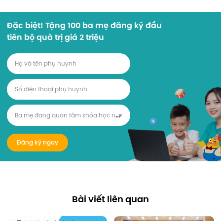
Đặc biệt! Tặng 100 ba mẹ đăng ký đầu
tiên bộ quà trị giá 2 triệu
B
a mẹ đang quan tâm khóa học nào?
Đăng ký ngay
Bài viết liên quan