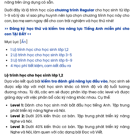
năng trên ứng dụng có sẵn.
chương trình Regular
Dưới đây là lộ trình học của
cho học sinh từ lớp
1-9 và lý do vì sao phụ huynh nên lựa chọn chương trình học này cho
con, ba mẹ xem ngay để cho con trải nghiệm và học thử nhé!
>> Đăng ký học thử và kiểm tra năng lực Tiếng Anh miễn phí cho
con TẠI ĐÂY <<
Mục Lục [
Ẩn
]
1 Lộ trình học cho học sinh lớp 1,2
2 Lộ trình học cho học sinh lớp 3-5
3 Lộ trình học cho học sinh lớp 6-9
4 Học phí tiết kiệm, cam kết đầu ra
Lộ trình học cho học sinh lớp 1,2
kiểm tra đánh giá năng lực đầu vào
Dựa vào kết quả bài
, học sinh sẽ
được xếp lớp với một học sinh khác có trình độ và độ tuổi tương
đương nhau. Từ đó, các em sẽ được phân lớp theo các level và được
giảng dạy với việc phân bổ các kỹ năng khác nhau. Cụ thể:
Level 1:
Dành cho học sinh mới bắt đầu học tiếng Anh. Tập trung
phát triển kỹ năng Nghe và Nói.
Level 2:
Dưới 20% kiến thức cơ bản. Tập trung phát triển kỹ năng
Nghe và Nói.
Level 3:
Dưới 40% kiến thức cơ bản. Tập trung phát triển kỹ năng
Nghe và Nói, làm quen với các dạng bài Đọc và Viết.