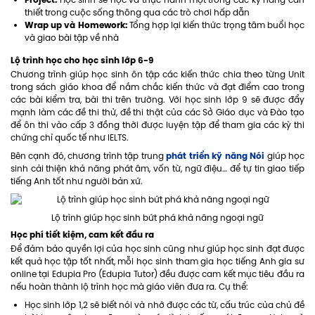
Học sinh sẽ học và thực hành một trong các kỹ năng cần
thiết trong cuộc sống thông qua các trò chơi hấp dẫn
Wrap up và Homework:
Tổng hợp lại kiến thức trọng tâm buổi học
và giao bài tập về nhà
Lộ trình học cho học sinh lớp 6-9
Chương trình giúp học sinh ôn tập các kiến thức chia theo từng Unit
trong sách giáo khoa để nắm chắc kiến thức và đạt điểm cao trong
các bài kiểm tra, bài thi trên trường. Với học sinh lớp 9 sẽ được đẩy
mạnh làm các đề thi thử, đề thi thật của các Sở Giáo dục và Đào tạo
để ôn thi vào cấp 3 đồng thời được luyện tập để tham gia các kỳ thi
chứng chỉ quốc tế như IELTS.
phát triển kỹ năng Nói
Bên cạnh đó, chương trình tập trung
giúp học
sinh cải thiện khả năng phát âm, vốn từ, ngữ điệu… để tự tin giao tiếp
tiếng Anh tốt như người bản xứ.
Lộ trình giúp học sinh bứt phá khả năng ngoại ngữ
Học phí tiết kiệm, cam kết đầu ra
Để đảm bảo quyền lợi của học sinh cũng như giúp học sinh đạt được
kết quả học tập tốt nhất, mỗi học sinh tham gia học tiếng Anh gia sư
online tại Edupia Pro (Edupia Tutor) đều được cam kết mục tiêu đầu ra
nếu hoàn thành lộ trình học mà giáo viên đưa ra. Cụ thể:
Học sinh lớp 1,2 sẽ biết nói và nhớ được các từ, cấu trúc của chủ đề