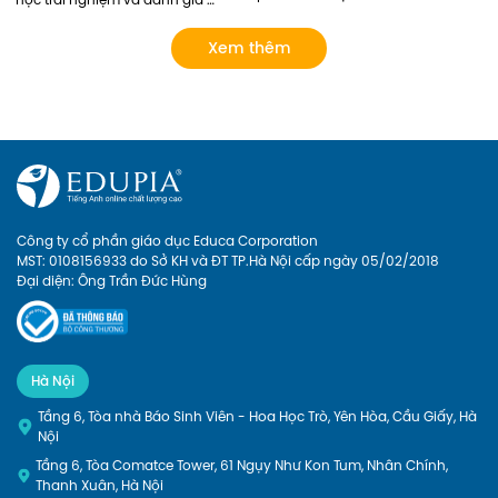
học trải nghiệm và đánh giá 
Corporation và Học viện Ngoại 
năng lực tiếng Anh bởi các thầy 
Giao đã có buổi gặp mặt tham 
cô giỏi của Edupia Pro (Edupia 
Xem thêm
quan doanh nghiệp. Đại diện 
Tutor). Chương trình hoàn toàn 
phía nhà trường có Chị Lý Thị Hải 
miễn phí vì vậy ba mẹ đăng ký 
Yến – Chủ nhiệm sinh viên năm 
cho con ngay nhé!
nhất, cùng các bạn sinh viên 
tham gia trong đoàn. Hãy cùng 
Edupia nhìn lại những khoảnh 
khắc đáng nhớ này.
Công ty cổ phần giáo dục Educa Corporation
MST: 0108156933 do Sở KH và ĐT TP.Hà Nội cấp ngày 05/02/2018
Đại diện: Ông Trần Đức Hùng
Hà Nội
Tầng 6, Tòa nhà Báo Sinh Viên - Hoa Học Trò, Yên Hòa, Cầu Giấy, Hà
Nội
Tầng 6, Tòa Comatce Tower, 61 Ngụy Như Kon Tum, Nhân Chính,
Thanh Xuân, Hà Nội