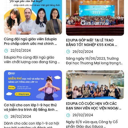
Cùng đội ngũ giáo viên Edupia 
EDUPIA GÓP MẶT TẠI LỄ TRAO 
Pro chắp cánh ước mơ chinh 
BẰNG TỐT NGHIỆP K55 KHOA 
phục tiếng Anh
TIẾNG ANH TRƯỜNG ĐẠI HỌC 
22/02/2024
29/02/2024
THƯƠNG MẠI (TMU)
Edupia Pro cùng đội ngũ giáo 
Sáng ngày 16/06/2023, Trường 
viên chất lượng cao đang từng 
Đại học Thương Mại long trọng tổ 
ngày đồng hành cùng thế hệ trẻ 
chức lễ Bế giảng năm học 2022-
em Việt Nam hiện thực hóa ước 
2023 và trao bằng tốt nghiệp cho 
mơ giỏi tiếng Anh như người bản 
sinh viên K55 và khóa cũ tại hội 
xứ.
trường H1. Edupia vinh dự khi 
được mời tham dự buổi lễ.
EDUPIA CÓ CUỘC HẸN VỚI CÁC 
Cơ hội cho con lớp 1-9 học thử 
BẠN SINH VIÊN HỌC VIỆN NGOẠI 
và kiểm tra trình độ tiếng Anh 
GIAO (DAV)
MIỄN PHÍ
29/02/2024
28/02/2024
Ngày 8/6 vừa qua, Công ty Cổ 
Dành cho các con lớp 1-9 cơ hội 
phần Giáo dục Educa 