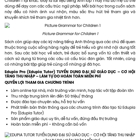
Children 1 lại khác. Đây là tài liệu tiếng Anh lớp 1 hay mà bố mẹ có thể
dùng để dạy con các cấu trúc ngữ pháp. Mỗi bài học trong cuốn sách
này đều có hình ảnh vui nhộn, màu sắc thu hút trẻ tham gia và
khuyến khích trẻ tham gia nhiệt tình hơn.
Picture Grammar for Children 1
Sách còn giúp dạy các kỹ năng tiếng Anh thông qua các chủ đề quen
thuộc trong cuộc sống hàng ngày để trẻ hiểu và ghi nhớ nội dung tốt
hơn. Sau các bài học về sách, trẻ được bổ sung vốn từ cần thiết và
cách sử dụng từ trong các câu có cấu trúc đơn giản. Tất nhiên, cũng
có những bài tập giúp trẻ củng cố những gì đã học.
Edupia Pro (Edupia Tutor) TUYỂN DỤNG ĐẠI SỨ GIÁO DỤC – CƠ HỘI
TĂNG THU NHẬP – LÀM TỰ DO HOÀN TOÀN MIỄN PHÍ
QUYỀN LỢI THAM GIA CHƯƠNG TRÌNH
Làm online tại nhà, môi trường văn minh, hợp tác với tập đoàn lớn
Thu nhập trung bình lên đến 50 triệu/ tháng
Được đào tạo chuyên sâu, hỗ trợ tư vấn
Phát triển bản thân thông qua các chương trình đào tạo từ Edupia
Pro (Edupia Tutor)
Sản phẩm giáo dục uy tín, dễ tư vấn, đứng đầu thị trường
Hoàn toàn miễn phí – Không cần bỏ vốn