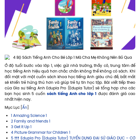
Ở độ tuổi bước vào lớp 1, việc gửi nhà trường, thầy cô, trung tâm để
học tiếng Anh hiệu quả hơn chắc chắn không thể không có sách. Khi
đối mặt với một cuốn sách khoa học tiếng Anh giàu chủ đề, bắt mắt
sẽ khiến trẻ hứng thú hơn và giúp trẻ tự tin học tập. Bài viết tiếp theo
của Gia sư tiếng Anh Edupia Pro (Edupia Tutor) sẽ tổng hợp cho các
sách tiếng Anh cho lớp 1
bạn học sinh 5 cuốn
được đánh giá cao
nhất hiện nay.
Mục Lục [
Ẩn
]
1 Amazing Science 1
2 Family and friends 1
3 Get It Up 1
4 Picture Grammar for Children 1
5 ❗❗❗ Edupia Pro (Edupia Tutor) TUYỂN DỤNG ĐẠI SỨ GIÁO DỤC – CƠ