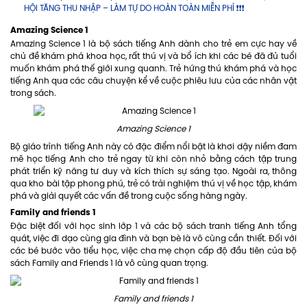
HỘI TĂNG THU NHẬP – LÀM TỰ DO HOÀN TOÀN MIỄN PHÍ ❗❗❗
Amazing Science 1
Amazing Science 1 là bộ sách tiếng Anh dành cho trẻ em cực hay về
chủ đề khám phá khoa học, rất thú vị và bổ ích khi các bé đã đủ tuổi
muốn khám phá thế giới xung quanh. Trẻ hứng thú khám phá và học
tiếng Anh qua các câu chuyện kể về cuộc phiêu lưu của các nhân vật
trong sách.
Amazing Science 1
Bộ giáo trình tiếng Anh này có đặc điểm nổi bật là khơi dậy niềm đam
mê học tiếng Anh cho trẻ ngay từ khi còn nhỏ bằng cách tập trung
phát triển kỹ năng tư duy và kích thích sự sáng tạo. Ngoài ra, thông
qua kho bài tập phong phú, trẻ có trải nghiệm thú vị về học tập, khám
phá và giải quyết các vấn đề trong cuộc sống hàng ngày.
Family and friends 1
Đặc biệt đối với học sinh lớp 1 và các bộ sách tranh tiếng Anh tổng
quát, việc đi dạo cùng gia đình và bạn bè là vô cùng cần thiết. Đối với
các bé bước vào tiểu học, việc cha mẹ chọn cấp độ đầu tiên của bộ
sách Family and Friends 1 là vô cùng quan trọng.
Family and friends 1