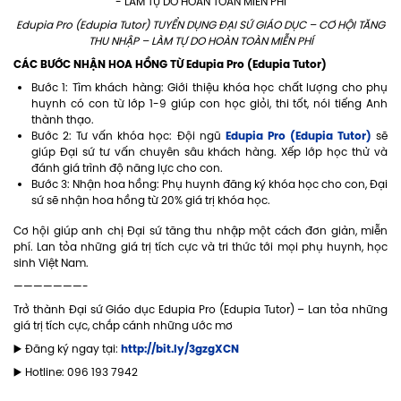
Edupia Pro (Edupia Tutor) TUYỂN DỤNG ĐẠI SỨ GIÁO DỤC – CƠ HỘI TĂNG
THU NHẬP – LÀM TỰ DO HOÀN TOÀN MIỄN PHÍ
CÁC BƯỚC NHẬN HOA HỒNG TỪ Edupia Pro (Edupia Tutor)
Bước 1: Tìm khách hàng: Giới thiệu khóa học chất lượng cho phụ
huynh có con từ lớp 1-9 giúp con học giỏi, thi tốt, nói tiếng Anh
thành thạo.
Edupia Pro (Edupia Tutor)
Bước 2: Tư vấn khóa học: Đội ngũ
sẽ
giúp Đại sứ tư vấn chuyên sâu khách hàng. Xếp lớp học thử và
đánh giá trình độ năng lực cho con.
Bước 3: Nhận hoa hồng: Phụ huynh đăng ký khóa học cho con, Đại
sứ sẽ nhận hoa hồng từ 20% giá trị khóa học.
Cơ hội giúp anh chị Đại sứ tăng thu nhập một cách đơn giản, miễn
phí. Lan tỏa những giá trị tích cực và tri thức tới mọi phụ huynh, học
sinh Việt Nam.
———————-
Trở thành Đại sứ Giáo dục Edupia Pro (Edupia Tutor) – Lan tỏa những
giá trị tích cực, chắp cánh những ước mơ
http://bit.ly/3gzgXCN
▶️ Đăng ký ngay tại:
▶️ Hotline: 096 193 7942