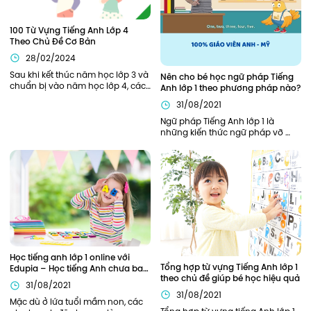
100 Từ Vựng Tiếng Anh Lớp 4 
Theo Chủ Đề Cơ Bản
28/02/2024
Sau khi kết thúc năm học lớp 3 và 
Nên cho bé học ngữ pháp Tiếng 
chuẩn bị vào năm học lớp 4, các 
Anh lớp 1 theo phương pháp nào?
bạn nhỏ sẽ cần được trang bị, hỗ 
31/08/2021
trợ đầy đủ từ kiến thức ngữ pháp, 
từ vựng cần thiết để bắt đầu năm 
Ngữ pháp Tiếng Anh lớp 1 là 
học thuận lợi nhất. Bên cạnh các 
những kiến thức ngữ pháp vỡ 
kiến thức về ngữ pháp, các từ 
lòng, khởi đầu cho hành trình 
vựng tiếng Anh lớp 4 cũng đóng 
chinh phục Tiếng Anh của bé. Vì 
vai trò quan trọng xuyên suốt 
là nền tảng đầu tiên nên phần 
toàn bộ chương trình học tiếng 
kiến thức này cần được củng cố 
Anh lớp 4 của các bạn nhỏ.
chắc chắn. Vậy nên áp dụng 
phương pháp nào để trẻ có thể 
nắm chắc ngữ pháp Tiếng Anh 
ngay từ khi học lớp 1?
Học tiếng anh lớp 1 online với 
Tổng hợp từ vựng Tiếng Anh lớp 1 
Edupia – Học tiếng Anh chưa bao 
theo chủ đề giúp bé học hiệu quả
giờ thú vị đến thế!
31/08/2021
31/08/2021
Mặc dù ở lứa tuổi mầm non, các 