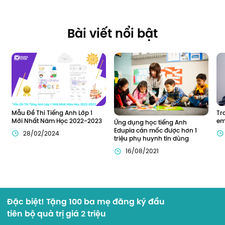
Bài viết nổi bật
Mẫu Đề Thi Tiếng Anh Lớp 1 
Tr
Mới Nhất Năm Học 2022-2023
em
Ứng dụng học tiếng Anh 
Edupia cán mốc được hơn 1 
28/02/2024
triệu phụ huynh tin dùng
16/08/2021
Đặc biệt! Tặng 100 ba mẹ đăng ký đầu
tiên bộ quà trị giá 2 triệu