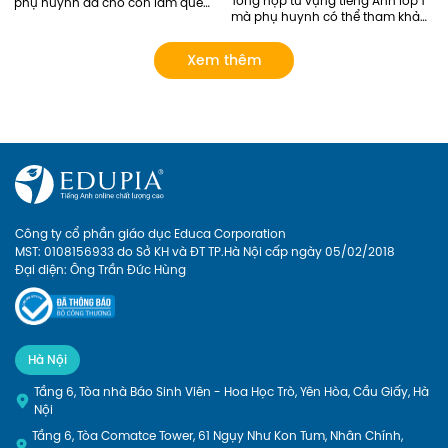
Tổng hợp từ vựng tiếng Anh lớp 1 
phụ huynh đã cho con làm quen 
mà phụ huynh có thể tham khảo. 
với Tiếng Anh này qua sách báo, 
Ngoài ra, phụ huynh có thể lựa 
các lớp tiếng Anh năng khiếu... 
chọn các khóa học của Edupia 
tuy nhiên chỉ dừng lại ở mức làm 
Xem thêm
để cập nhật cho con hệ thống từ 
quen mà chưa có lộ trình bài bản 
vựng đầy đủ và bài bản nhất! 
rõ ràng. Giờ đây, phụ huynh có 
thể cho con Học tiếng anh lớp 1 
online với Edupia để cung cấp 
cho con một lộ trình rõ ràng, tạo 
cho con hứng thú với việc học 
ngoại ngữ. Hãy xem Edupia sẽ 
mang đến cho con những điều 
thú vị gì nhé
Công ty cổ phần giáo dục Educa Corporation
MST: 0108156933 do Sở KH và ĐT TP.Hà Nội cấp ngày 05/02/2018
Đại diện: Ông Trần Đức Hùng
Hà Nội
Tầng 6, Tòa nhà Báo Sinh Viên - Hoa Học Trò, Yên Hòa, Cầu Giấy, Hà
Nội
Tầng 6, Tòa Comatce Tower, 61 Ngụy Như Kon Tum, Nhân Chính,