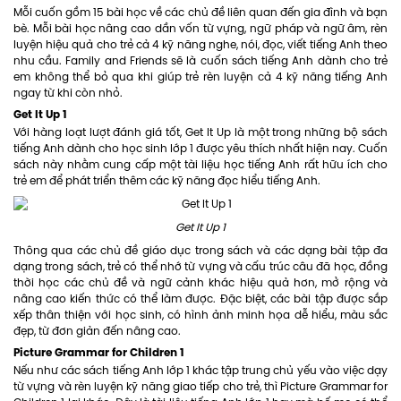
Mỗi cuốn gồm 15 bài học về các chủ đề liên quan đến gia đình và bạn
bè. Mỗi bài học nâng cao dần vốn từ vựng, ngữ pháp và ngữ âm, rèn
luyện hiệu quả cho trẻ cả 4 kỹ năng nghe, nói, đọc, viết tiếng Anh theo
nhu cầu. Family and Friends sẽ là cuốn sách tiếng Anh dành cho trẻ
em không thể bỏ qua khi giúp trẻ rèn luyện cả 4 kỹ năng tiếng Anh
ngay từ khi còn nhỏ.
Get It Up 1
Với hàng loạt lượt đánh giá tốt, Get It Up là một trong những bộ sách
tiếng Anh dành cho học sinh lớp 1 được yêu thích nhất hiện nay. Cuốn
sách này nhằm cung cấp một tài liệu học tiếng Anh rất hữu ích cho
trẻ em để phát triển thêm các kỹ năng đọc hiểu tiếng Anh.
Get It Up 1
Thông qua các chủ đề giáo dục trong sách và các dạng bài tập đa
dạng trong sách, trẻ có thể nhớ từ vựng và cấu trúc câu đã học, đồng
thời học các chủ đề và ngữ cảnh khác hiệu quả hơn, mở rộng và
nâng cao kiến ​​thức có thể làm được. Đặc biệt, các bài tập được sắp
xếp thân thiện với học sinh, có hình ảnh minh họa dễ hiểu, màu sắc
đẹp, từ đơn giản đến nâng cao.
Picture Grammar for Children 1
Nếu như các sách tiếng Anh lớp 1 khác tập trung chủ yếu vào việc dạy
từ vựng và rèn luyện kỹ năng giao tiếp cho trẻ, thì Picture Grammar for