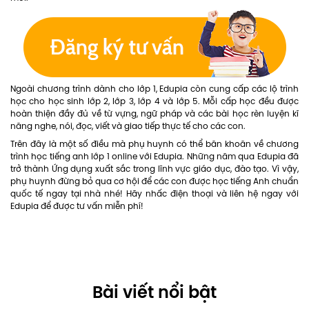
Ngoài chương trình dành cho lớp 1, Edupia còn cung cấp các lộ trình
học cho học sinh lớp 2, lớp 3, lớp 4 và lớp 5. Mỗi cấp học đều được
hoàn thiện đầy đủ về từ vựng, ngữ pháp và các bài học rèn luyện kĩ
năng nghe, nói, đọc, viết và giao tiếp thực tế cho các con.
Trên đây là một số điều mà phụ huynh có thể băn khoăn về chương
trình học tiếng anh lớp 1 online với Edupia. Những năm qua Edupia đã
trở thành Ứng dụng xuất sắc trong lĩnh vực giáo dục, đào tạo. Vì vậy,
phụ huynh đừng bỏ qua cơ hội để các con được học tiếng Anh chuẩn
quốc tế ngay tại nhà nhé! Hãy nhấc điện thoại và liên hệ ngay với
Edupia để được tư vấn miễn phí!
Bài viết nổi bật