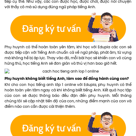
tiếp cụ thể. Như vậy, các con được học, được chơi, được nói chuyện
với thầy cô mà sử dụng đúng ngữ pháp tiếng Anh.
Phụ huynh có thể hoàn toàn yên tâm, khi học với Edupia các con sẽ
được tiếp cận với Tiếng Anh chuẩn cả về ngữ pháp, phát âm, từ vựng
mà không hề bị áp lực. Thay vào đó, mỗi bài học sẽ khiến con vô cùng
hứng thú, học tiếng Anh sẽ đơn giản và thú vị hơn bao giờ hết.
Phụ huynh không biết tiếng Anh, làm sao để đồng hành cùng con?
Khi cho con học tiếng anh lớp 1 online với Edupia, phụ huynh có thể
hoàn toàn yên tâm ngay cả khi không biết tiếng Anh. Kết quả học tập
của con sẽ được thông báo đều đặn đến phụ huynh. Mỗi tháng
chúng tôi sẽ cập nhật tiến độ của con, những điểm mạnh của con và
điểm nào con cần được cải thiện thêm.