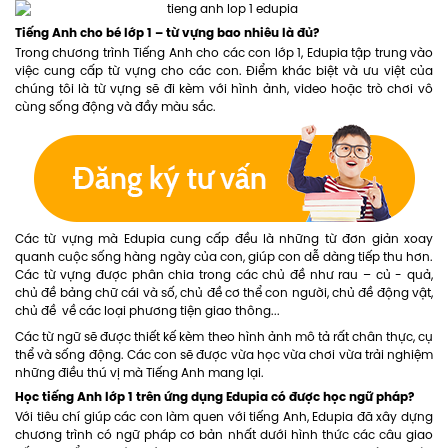
Tiếng Anh cho bé lớp 1 – từ vựng bao nhiêu là đủ?
Trong chương trình Tiếng Anh cho các con lớp 1, Edupia tập trung vào
việc cung cấp từ vựng cho các con. Điểm khác biệt và ưu việt của
chúng tôi là từ vựng sẽ đi kèm với hình ảnh, video hoặc trò chơi vô
cùng sống động và đầy màu sắc.
Các từ vựng mà Edupia cung cấp đều là những từ đơn giản xoay
quanh cuộc sống hàng ngày của con, giúp con dễ dàng tiếp thu hơn.
Các từ vựng được phân chia trong các chủ đề như rau – củ - quả,
chủ đề bảng chữ cái và số, chủ đề cơ thể con người, chủ đề động vật,
chủ đề về các loại phương tiện giao thông...
Các từ ngữ sẽ được thiết kế kèm theo hình ảnh mô tả rất chân thực, cụ
thể và sống động. Các con sẽ được vừa học vừa chơi vừa trải nghiệm
những điều thú vị mà Tiếng Anh mang lại.
Học tiếng Anh lớp 1 trên ứng dụng Edupia có được học ngữ pháp?
Với tiêu chí giúp các con làm quen với tiếng Anh, Edupia đã xây dựng
chương trình có ngữ pháp cơ bản nhất dưới hình thức các câu giao