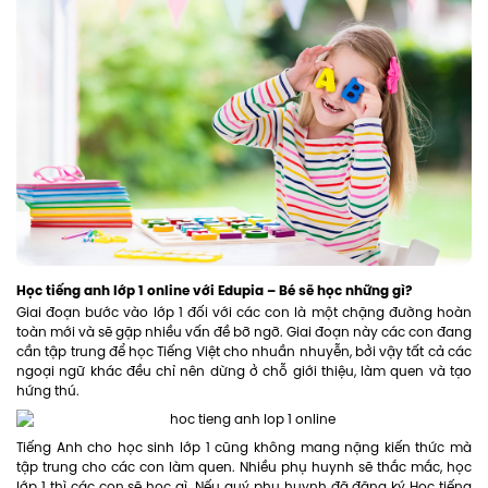
Học tiếng anh lớp 1 online với Edupia – Bé sẽ học những gì?
Giai đoạn bước vào lớp 1 đối với các con là một chặng đường hoàn
toàn mới và sẽ gặp nhiều vấn đề bỡ ngỡ. Giai đoạn này các con đang
cần tập trung để học Tiếng Việt cho nhuần nhuyễn, bởi vậy tất cả các
ngoại ngữ khác đều chỉ nên dừng ở chỗ giới thiệu, làm quen và tạo
hứng thú.
Tiếng Anh cho học sinh lớp 1 cũng không mang nặng kiến thức mà
tập trung cho các con làm quen. Nhiều phụ huynh sẽ thắc mắc, học
lớp 1 thì các con sẽ học gì. Nếu quý phụ huynh đã đăng ký Học tiếng