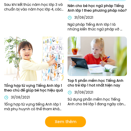
Sau khi kết thúc năm học lớp 3 và 
Nên cho bé học ngữ pháp Tiếng 
chuẩn bị vào năm học lớp 4, các 
Anh lớp 1 theo phương pháp nào?
bạn nhỏ sẽ cần được trang bị, hỗ 
31/08/2021
trợ đầy đủ từ kiến thức ngữ pháp, 
từ vựng cần thiết để bắt đầu năm 
Ngữ pháp Tiếng Anh lớp 1 là 
học thuận lợi nhất. Bên cạnh các 
những kiến thức ngữ pháp vỡ 
kiến thức về ngữ pháp, các từ 
lòng, khởi đầu cho hành trình 
vựng tiếng Anh lớp 4 cũng đóng 
chinh phục Tiếng Anh của bé. Vì 
vai trò quan trọng xuyên suốt 
là nền tảng đầu tiên nên phần 
toàn bộ chương trình học tiếng 
kiến thức này cần được củng cố 
Anh lớp 4 của các bạn nhỏ.
chắc chắn. Vậy nên áp dụng 
phương pháp nào để trẻ có thể 
nắm chắc ngữ pháp Tiếng Anh 
ngay từ khi học lớp 1?
Top 5 phần mềm học Tiếng Anh 
cho trẻ lớp 1 hot nhất hiện nay
Tổng hợp từ vựng Tiếng Anh lớp 1 
theo chủ đề giúp bé học hiệu quả
31/08/2021
31/08/2021
Sử dụng phần mềm học Tiếng 
Anh cho trẻ lớp 1 đang ngày càng 
Tổng hợp từ vựng tiếng Anh lớp 1 
phổ biến bởi đem lại hiệu quả 
mà phụ huynh có thể tham khảo. 
cao đồng thời giải quyết được 
Ngoài ra, phụ huynh có thể lựa 
nhiều nỗi lo của các bậc phụ 
chọn các khóa học của Edupia 
Xem thêm
huynh: không có thời gian đưa 
để cập nhật cho con hệ thống từ 
đón con; hạn chế về kinh tế…
vựng đầy đủ và bài bản nhất! 