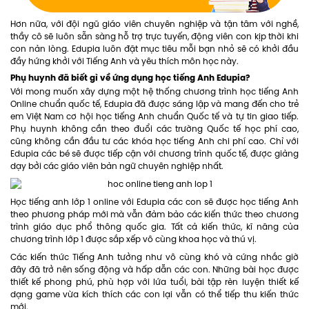
Hơn nữa, với đội ngũ giáo viên chuyên nghiệp và tận tâm với nghề,
thầy cô sẽ luôn sẵn sàng hỗ trợ trực tuyến, động viên con kịp thời khi
con nản lòng. Edupia luôn đặt mục tiêu mỗi bạn nhỏ sẽ có khởi đầu
đầy hứng khởi với Tiếng Anh và yêu thích môn học này.
Phụ huynh đã biết gì về ứng dụng học tiếng Anh Edupia?
Với mong muốn xây dựng một hệ thống chương trình học tiếng Anh
Online chuẩn quốc tế, Edupia đã được sáng lập và mang đến cho trẻ
em Việt Nam cơ hội học tiếng Anh chuẩn Quốc tế và tự tin giao tiếp.
Phụ huynh không cần theo đuổi các trường Quốc tế học phí cao,
cũng không cần đầu tư các khóa học tiếng Anh chi phí cao. Chỉ với
Edupia các bé sẽ được tiếp cận với chương trình quốc tế, được giảng
dạy bởi các giáo viên bản ngữ chuyên nghiệp nhất.
Học tiếng anh lớp 1 online với Edupia các con sẽ được học tiếng Anh
theo phương pháp mới mà vẫn đảm bảo các kiến thức theo chương
trình giáo dục phổ thông quốc gia. Tất cả kiến thức, kĩ năng của
chương trình lớp 1 được sắp xếp vô cùng khoa học và thú vị.
Các kiến thức Tiếng Anh tưởng như vô cùng khó và cứng nhắc giờ
đây đã trở nên sống động và hấp dẫn các con. Những bài học được
thiết kế phong phú, phù hợp với lứa tuổi, bài tập rèn luyện thiết kế
dạng game vừa kích thích các con lại vẫn có thể tiếp thu kiến thức
mới.