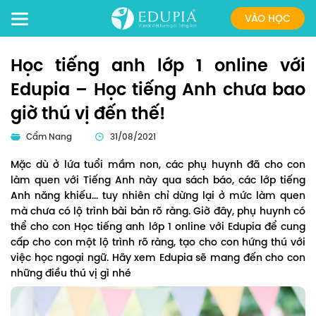
VÀO HỌC
Học tiếng anh lớp 1 online với
Edupia – Học tiếng Anh chưa bao
giờ thú vị đến thế!
Cẩm Nang
31/08/2021
Mặc dù ở lứa tuổi mầm non, các phụ huynh đã cho con
làm quen với Tiếng Anh này qua sách báo, các lớp tiếng
Anh năng khiếu... tuy nhiên chỉ dừng lại ở mức làm quen
mà chưa có lộ trình bài bản rõ ràng. Giờ đây, phụ huynh có
thể cho con Học tiếng anh lớp 1 online với Edupia để cung
cấp cho con một lộ trình rõ ràng, tạo cho con hứng thú với
việc học ngoại ngữ. Hãy xem Edupia sẽ mang đến cho con
những điều thú vị gì nhé