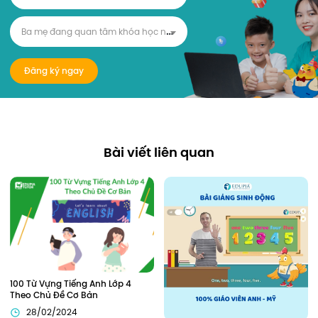
B
a mẹ đang quan tâm khóa học nào?
Đăng ký ngay
Bài viết liên quan
100 Từ Vựng Tiếng Anh Lớp 4 
Theo Chủ Đề Cơ Bản
28/02/2024