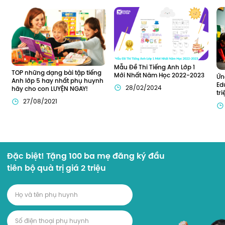
Mẫu Đề Thi Tiếng Anh Lớp 1 
TOP những dạng bài tập tiếng 
Mới Nhất Năm Học 2022-2023
Ứn
Anh lớp 5 hay nhất phụ huynh 
Ed
28/02/2024
hãy cho con LUYỆN NGAY!
tr
27/08/2021
Đặc biệt! Tặng 100 ba mẹ đăng ký đầu
tiên bộ quà trị giá 2 triệu