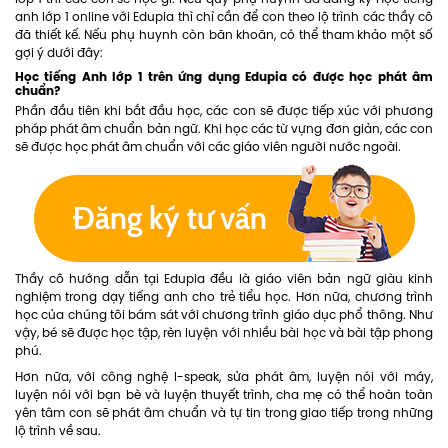
anh lớp 1 online với Edupia thì chỉ cần để con theo lộ trình các thầy cô
đã thiết kế. Nếu phụ huynh còn băn khoăn, có thể tham khảo một số
gợi ý dưới đây:
Học tiếng Anh lớp 1 trên ứng dụng Edupia có được học phát âm
chuẩn?
Phần đầu tiên khi bắt đầu học, các con sẽ được tiếp xúc với phương
pháp phát âm chuẩn bản ngữ. Khi học các từ vựng đơn giản, các con
sẽ được học phát âm chuẩn với các giáo viên người nước ngoài.
Thầy cô hướng dẫn tại Edupia đều là giáo viên bản ngữ giàu kinh
nghiệm trong dạy tiếng anh cho trẻ tiểu học. Hơn nữa, chương trình
học của chúng tôi bám sát với chương trình giáo dục phổ thông. Như
vậy, bé sẽ được học tập, rèn luyện với nhiều bài học và bài tập phong
phú.
Hơn nữa, với công nghệ I-speak, sửa phát âm, luyện nói với máy,
luyện nói với bạn bè và luyện thuyết trình, cha mẹ có thể hoàn toàn
yên tâm con sẽ phát âm chuẩn và tự tin trong giao tiếp trong những
lộ trình về sau.