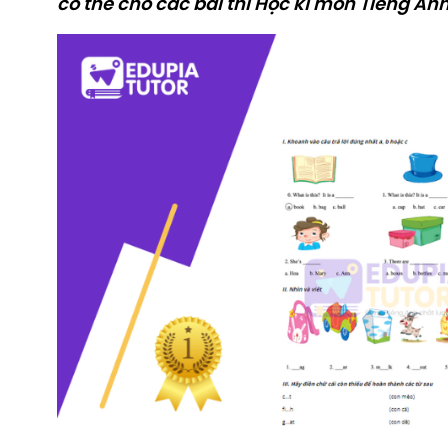
có thể cho các bài thi Học kì môn Tiếng Anh