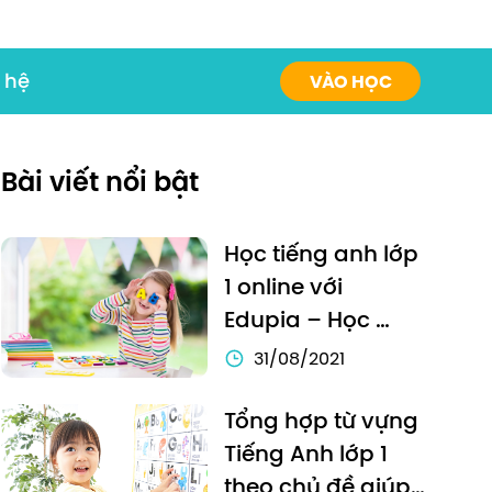
 hệ
VÀO HỌC
Bài viết nổi bật
Học tiếng anh lớp 
1 online với 
Edupia – Học 
tiếng Anh chưa 
31/08/2021
bao giờ thú vị đến 
thế!
Tổng hợp từ vựng 
Tiếng Anh lớp 1 
theo chủ đề giúp 