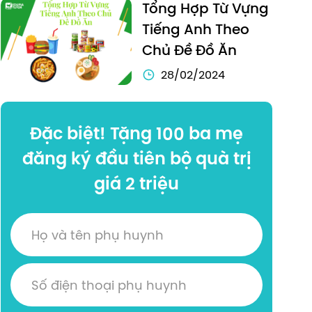
Tổng Hợp Từ Vựng 
Tiếng Anh Theo 
Chủ Đề Đồ Ăn
28/02/2024
Đặc biệt! Tặng 100 ba mẹ
đăng ký đầu tiên bộ quà trị
giá 2 triệu