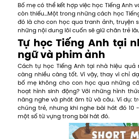
Bố mẹ có thể kết hợp việc học Tiếng Anh với
còn thiếu…Một trong những cách học Tiến
đó là cho con học qua tranh ảnh, truyện s
những nội dung lôi cuốn sẽ giữ chân trẻ lâ
Tự học Tiếng Anh tại 
ngữ và phim ảnh
Cách tự học Tiếng Anh tại nhà hiệu quả 
càng nhiều càng tốt. Vì vậy, thay vì chỉ d
bố mẹ không cho con học qua những câ
hoạt hình sinh động? Với những hình thức
năng nghe và phát âm từ và câu. Ví dụ: tr
chúng trẻ, nhưng khi nghe bài hát đó 10 
một số từ vựng trong bài hát đó.