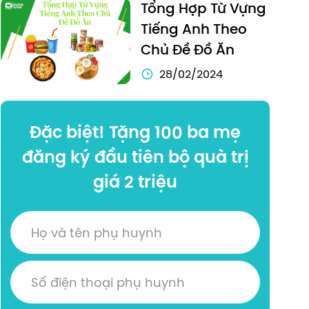
Tổng Hợp Từ Vựng 
Tiếng Anh Theo 
Chủ Đề Đồ Ăn
28/02/2024
Đặc biệt! Tặng 100 ba mẹ
đăng ký đầu tiên bộ quà trị
giá 2 triệu