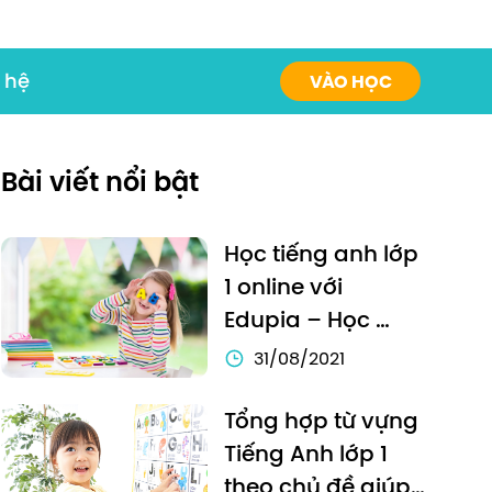
 hệ
VÀO HỌC
Bài viết nổi bật
Học tiếng anh lớp 
1 online với 
Edupia – Học 
tiếng Anh chưa 
31/08/2021
bao giờ thú vị đến 
thế!
Tổng hợp từ vựng 
Tiếng Anh lớp 1 
theo chủ đề giúp 