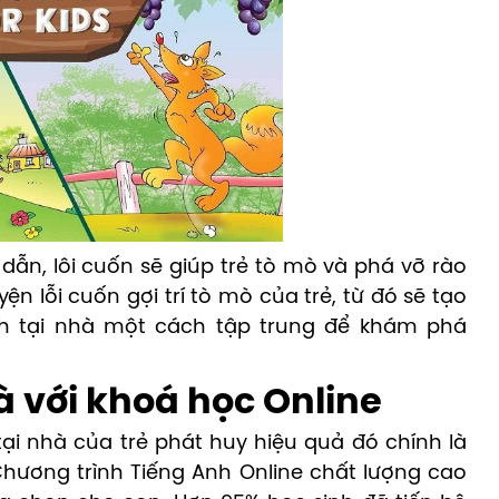
ẫn, lôi cuốn sẽ giúp trẻ tò mò và phá vỡ rào
n lỗi cuốn gợi trí tò mò của trẻ, từ đó sẽ tạo
nh tại nhà một cách tập trung để khám phá
à với khoá học Online
tại nhà của trẻ phát huy hiệu quả đó chính là
Chương trình Tiếng Anh Online chất lượng cao