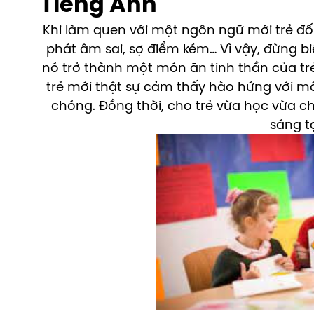
Tiếng Anh
Khi làm quen với một ngôn ngữ mới trẻ đối 
phát âm sai, sợ điểm kém… Vì vậy, đừng b
nó trở thành một món ăn tinh thần của tr
trẻ mới thật sự cảm thấy hào hứng với mô
chóng. Đồng thời, cho trẻ vừa học vừa ch
sáng t