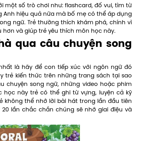
 một số trò chơi như: flashcard, đố vui, tìm từ
g Anh hiệu quả nữa mà bố mẹ có thể áp dụng
ong ngữ. Trẻ thường thích khám phá, chính vì
u hơn và giúp trẻ yêu thích môn học này.
nhà qua câu chuyện song
nhất là hãy để con tiếp xúc với ngôn ngữ đó
ạy trẻ kiến thức trên những trang sách tại sao
u chuyện song ngữ, những video hoặc phim
 học này trẻ có thể ghi từ vựng, luyện cả kỹ
ẻ không thể nhớ lời bài hát trong lần đầu tiên
- 20 lần chắc chắn chúng sẽ nhớ giai điệu và