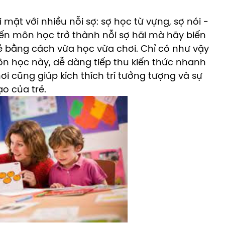
mặt với nhiều nỗi sợ: sợ học từ vựng, sợ nói -
iến môn học trở thành nỗi sợ hãi mà hãy biến
ẻ bằng cách vừa học vừa chơi. Chỉ có như vậy
n học này, dễ dàng tiếp thu kiến thức nhanh
ơi cũng giúp kích thích trí tưởng tượng và sự
ạo của trẻ.