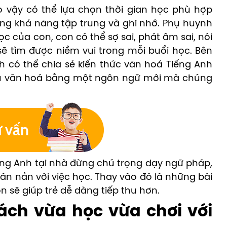
o vậy có thể lựa chọn thời gian học phù hợp
ăng khả năng tập trung và ghi nhớ. Phụ huynh
c của con, con có thể sợ sai, phát âm sai, nói
ẽ tìm được niềm vui trong mỗi buổi học. Bên
h có thể chia sẻ kiến thức văn hoá Tiếng Anh
hiểu văn hoá bằng một ngôn ngữ mới mà chúng
iếng Anh tại nhà đừng chú trọng dạy ngữ pháp,
chán nản với việc học. Thay vào đó là những bài
 sẽ giúp trẻ dễ dàng tiếp thu hơn.
ách vừa học vừa chơi với