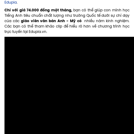
Edupia
.
Chỉ với giá 74.000 đồng một tháng,
bạn có thể giúp con mình học
Tiếng Anh tiêu chuẩn chất lượng như trường Quốc tế dưới sự chỉ dạy
giáo viên văn bản Anh - Mỹ có
của các
nhiều năm kinh nghiệm.
Các bạn có thể tham khảo clip để hiểu rõ hơn về chương trình học
trực tuyến tại Edupia.vn.