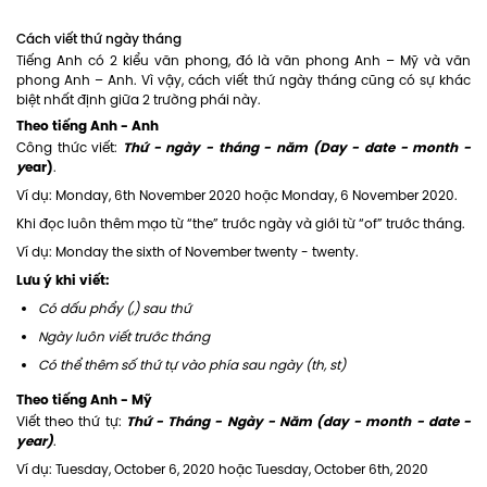
Cách viết thứ ngày tháng
Tiếng Anh có 2 kiểu văn phong, đó là văn phong Anh – Mỹ và văn
phong Anh – Anh. Vì vậy, cách viết thứ ngày tháng cũng có sự khác
biệt nhất định giữa 2 trường phái này.
Theo tiếng Anh - Anh
Thứ - ngày - tháng - năm (Day - date - month -
Công thức viết:
y
ear)
.
Ví dụ: Monday, 6th November 2020 hoặc Monday, 6 November 2020.
Khi đọc luôn thêm mạo từ “the” trước ngày và giới từ “of” trước tháng.
Ví dụ: Monday the sixth of November twenty - twenty.
Lưu ý khi viết:
Có dấu phẩy (,) sau thứ
Ngày luôn viết trước tháng
Có thể thêm số thứ tự vào phía sau ngày (th, st)
Theo tiếng Anh - Mỹ
Thứ - Tháng - Ngày - Năm (day - month - date -
Viết theo thứ tự:
year)
.
Ví dụ: Tuesday, October 6, 2020 hoặc Tuesday, October 6th, 2020