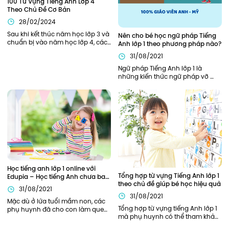
100 Từ Vựng Tiếng Anh Lớp 4 
Theo Chủ Đề Cơ Bản
28/02/2024
Sau khi kết thúc năm học lớp 3 và 
Nên cho bé học ngữ pháp Tiếng 
chuẩn bị vào năm học lớp 4, các 
Anh lớp 1 theo phương pháp nào?
bạn nhỏ sẽ cần được trang bị, hỗ 
31/08/2021
trợ đầy đủ từ kiến thức ngữ pháp, 
từ vựng cần thiết để bắt đầu năm 
Ngữ pháp Tiếng Anh lớp 1 là 
học thuận lợi nhất. Bên cạnh các 
những kiến thức ngữ pháp vỡ 
kiến thức về ngữ pháp, các từ 
lòng, khởi đầu cho hành trình 
vựng tiếng Anh lớp 4 cũng đóng 
chinh phục Tiếng Anh của bé. Vì 
vai trò quan trọng xuyên suốt 
là nền tảng đầu tiên nên phần 
toàn bộ chương trình học tiếng 
kiến thức này cần được củng cố 
Anh lớp 4 của các bạn nhỏ.
chắc chắn. Vậy nên áp dụng 
phương pháp nào để trẻ có thể 
nắm chắc ngữ pháp Tiếng Anh 
ngay từ khi học lớp 1?
Học tiếng anh lớp 1 online với 
Tổng hợp từ vựng Tiếng Anh lớp 1 
Edupia – Học tiếng Anh chưa bao 
theo chủ đề giúp bé học hiệu quả
giờ thú vị đến thế!
31/08/2021
31/08/2021
Mặc dù ở lứa tuổi mầm non, các 
Tổng hợp từ vựng tiếng Anh lớp 1 
phụ huynh đã cho con làm quen 
mà phụ huynh có thể tham khảo. 
với Tiếng Anh này qua sách báo, 
Ngoài ra, phụ huynh có thể lựa 
các lớp tiếng Anh năng khiếu... 