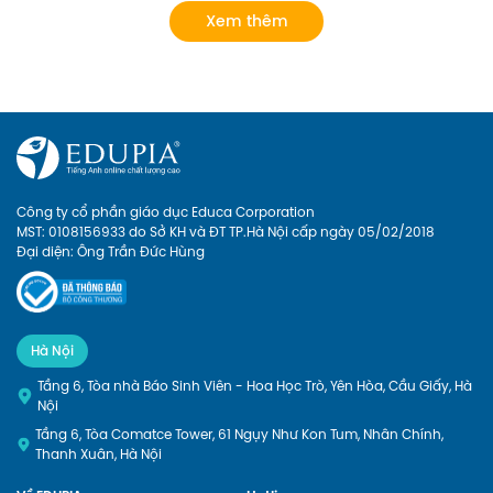
chọn các khóa học của Edupia 
tuy nhiên chỉ dừng lại ở mức làm 
Xem thêm
để cập nhật cho con hệ thống từ 
quen mà chưa có lộ trình bài bản 
vựng đầy đủ và bài bản nhất! 
rõ ràng. Giờ đây, phụ huynh có 
thể cho con Học tiếng anh lớp 1 
online với Edupia để cung cấp 
cho con một lộ trình rõ ràng, tạo 
cho con hứng thú với việc học 
ngoại ngữ. Hãy xem Edupia sẽ 
mang đến cho con những điều 
thú vị gì nhé
Công ty cổ phần giáo dục Educa Corporation
MST: 0108156933 do Sở KH và ĐT TP.Hà Nội cấp ngày 05/02/2018
Đại diện: Ông Trần Đức Hùng
Hà Nội
Tầng 6, Tòa nhà Báo Sinh Viên - Hoa Học Trò, Yên Hòa, Cầu Giấy, Hà
Nội
Tầng 6, Tòa Comatce Tower, 61 Ngụy Như Kon Tum, Nhân Chính,
Thanh Xuân, Hà Nội