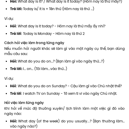
Hỏi:
What day is it? / What day is it today? (Hôm nay là thứ mấy?)
Trả lời:
Today is/ It is + Tên thứ (Hôm nay là thứ …)
Ví dụ:
Hỏi
: What day is it today? - Hôm nay là thứ mấy ấy nhỉ?
Trả lời
: Today is Monday - Hôm nay là thứ 2
Cách hỏi việc làm trong từng ngày
Nếu muốn hỏi người khác sẽ làm gì vào một ngày cụ thể, bạn dùng
mẫu câu sau:
Hỏi:
What do you do on…? (Bạn làm gì vào ngày thứ…?)
Trả lời:
I… on… (Tôi làm...vào thứ…)
Ví dụ:
Hỏi
: What do you do on Sunday? - Cậu làm gì vào Chủ nhật thế?
Trả lời
: I watch TV on Sunday - Tớ xem ti vi vào ngày Chủ nhật.
Hỏi việc làm từng ngày
Khi hỏi về mức độ thường xuyên/ lịch trình làm một việc gì đó vào
ngày nào:
Hỏi:
What day (of the week) do you usually...? (Bạn thường làm…
vào ngày nào?)