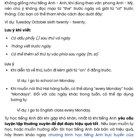
Không giống như tiếng Anh - Anh, khi dùng theo văn phong Anh - Mỹ,
nên chú ý không đọc mạo từ “the” trước ngày và giới từ “of” trước
tháng. Các bạn có thể tham khảo cách đọc dưới đây:
Ví dụ: Tuesday October sixth twenty - twenty.
Lưu ý khi viết:
Có dấu phẩy (,) sau thứ và ngày
Tháng viết trước ngày
Có thể thêm số thứ tự vào phía sau ngày (th, st)
Lưu ý
Khi diễn tả về thứ, luôn đi kèm giới từ “on” ở đằng trước.
Ví dụ: I go to school on Monday.
Khi muốn nói thứ Hai hàng tuần, có thể dùng “every Monday” hoặc
“Mondays”. Đối với các ngày khác trong tuần, có thể áp dụng
tương tự.
Ví dụ: I go to English class every Monday.
yêu cầu
Tự học tiếng Anh đôi khi gặp khó khăn, nhất là khi tiếng Anh
luyện tập thường xuyên để đạt được hiệu quả tốt
. Nếu bạn muốn tự
học, hoặc muốn hướng dẫn tôi học tiếng Anh bài bản và hiệu quả,
hãy tham khảo ngay
chương trình học tiếng Anh trực tuyến của