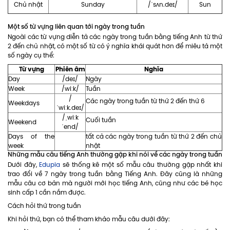
Chủ nhật
Sunday
/ˈsʌn.deɪ/
Sun
Một số từ vựng liên quan tới ngày trong tuần
Ngoài các từ vựng diễn tả các ngày trong tuần bằng tiếng Anh từ thứ
2 đến chủ nhật, có một số từ có ý nghĩa khái quát hơn để miêu tả một
số ngày cụ thể:
Từ vựng
Phiên âm
Nghĩa
Day
/deɪ/
Ngày
Week
/wiːk/
Tuần
/
Các ngày trong tuần từ thứ 2 đến thứ 6
Weekdays
ˈwiːk.deɪ/
/ˌwiːk
Cuối tuần
Weekend
ˈend/
Days of the
tất cả các ngày trong tuần từ thứ 2 đến chủ
week
nhật
Những mẫu câu tiếng Anh thường gặp khi nói về các ngày trong tuần
Dưới đây,
Edupia
sẽ thống kê một số mẫu câu thường gặp nhất khi
trao đổi về 7 ngày trong tuần bằng Tiếng Anh. Đây cũng là những
mẫu câu cơ bản mà người mới học tiếng Anh, cũng như các bé học
sinh cấp 1 cần nắm được.
Cách hỏi thứ trong tuần
Khi hỏi thứ, bạn có thể tham khảo mẫu câu dưới đây: