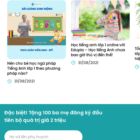
Học tiếng anh lớp 1 online với 
Tổ
Edupia – Học tiếng Anh chưa 
lớ
bao giờ thú vị đến thế!
hi
31/08/2021
Nên cho bé học ngữ pháp 
Tiếng Anh lớp 1 theo phương 
pháp nào?
31/08/2021
Đặc biệt! Tặng 100 ba mẹ đăng ký đầu
tiên bộ quà trị giá 2 triệu