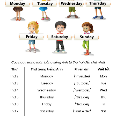
Các ngày trong tuần bằng tiếng Anh từ thứ hai đến chủ nhật
Thứ
Thứ trong tiếng Anh
Phiên âm
Viết tắt
Thứ 2
Monday
/ˈmʌn.deɪ/
Mon
Thứ 3
Tuesday
/ˈtʃuːz.deɪ/
Tue
Thứ 4
Wednesday
/ˈwenz.deɪ/
Wed
Thứ 5
Thursday
/ˈθɜːz.deɪ/
Thu
Thứ 6
Friday
/ˈfraɪ.deɪ/
Fri
Thứ 7
Saturday
/ˈsæt.ə.deɪ/
Sat