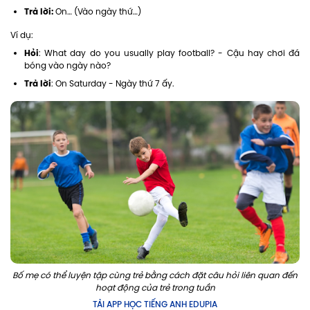
Trả lời:
On… (Vào ngày thứ…)
Ví dụ:
Hỏi
: What day do you usually play football? - Cậu hay chơi đá
bóng vào ngày nào?
Trả lời
: On Saturday - Ngày thứ 7 ấy.
Bố mẹ có thể luyện tập cùng trẻ bằng cách đặt câu hỏi liên quan đến
hoạt động của trẻ trong tuần
TẢI APP HỌC TIẾNG ANH EDUPIA