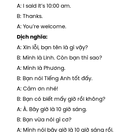
A: I said it’s 10:00 am.
B: Thanks.
A: You’re welcome.
Dịch nghĩa:
A: Xin lỗi, bạn tên là gì vậy?
B: Mình là Linh. Còn bạn thì sao?
A: Mình là Phương.
B: Bạn nói Tiếng Anh tốt đấy.
A: Cảm ơn nhé!
B: Bạn có biết mấy giờ rồi không?
A: À. Bây giờ là 10 giờ sáng.
B: Bạn vừa nói gì cơ?
A: Mình nói bây giờ là 10 giờ sáng rồi.