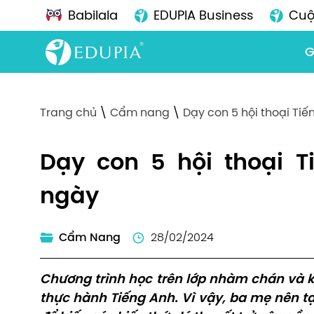
Babilala
EDUPIA Business
Cuộ
G
Trang chủ
\
Cẩm nang
\
Dạy con 5 hội thoại Ti
Dạy con 5 hội thoại T
ngày
Cẩm Nang
28/02/2024
Chương trình học trên lớp nhàm chán và k
thực hành Tiếng Anh. Vì vậy, ba mẹ nên tạ