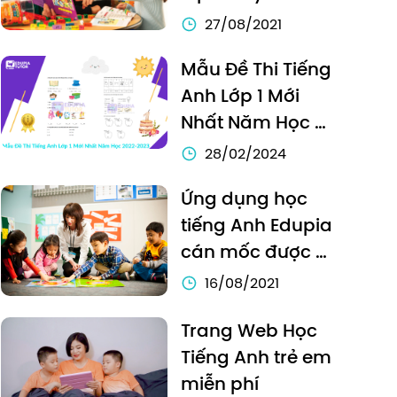
phụ huynh hãy 
27/08/2021
cho con LUYỆN 
Mẫu Đề Thi Tiếng 
NGAY!
Anh Lớp 1 Mới 
Nhất Năm Học 
2022-2023
28/02/2024
Ứng dụng học 
tiếng Anh Edupia 
cán mốc được 
hơn 1 triệu phụ 
16/08/2021
huynh tin dùng
Trang Web Học 
Tiếng Anh trẻ em 
miễn phí