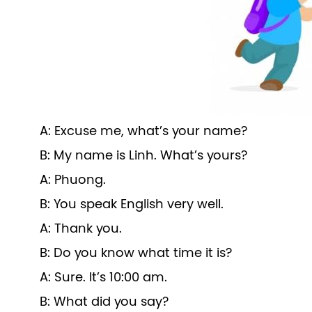
A: Excuse me, what’s your name?
B: My name is Linh. What’s yours?
A: Phuong.
B: You speak English very well.
A: Thank you.
B: Do you know what time it is?
A: Sure. It’s 10:00 am.
B: What did you say?