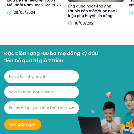
Mẫu Đề Thi Tiếng Anh Lớp 1 
Tr
Mới Nhất Năm Học 2022-2023
em
Ứng dụng học tiếng Anh 
Edupia cán mốc được hơn 1 
28/02/2024
triệu phụ huynh tin dùng
16/08/2021
Đặc biệt! Tặng 100 ba mẹ đăng ký đầu
tiên bộ quà trị giá 2 triệu
B
a mẹ đang quan tâm khóa học nào?
Đăng ký ngay