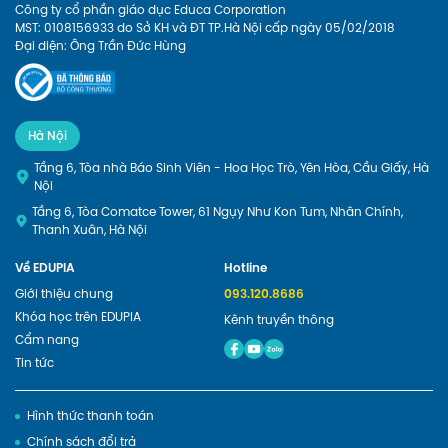
Công ty cổ phần giáo dục Educa Corporation
MST: 0108156933 do Sở KH và ĐT TP.Hà Nội cấp ngày 05/02/2018
Đại diện: Ông Trần Đức Hùng
Hà Nội
Tầng 6, Tòa nhà Báo Sinh Viên - Hoa Học Trò, Yên Hòa, Cầu Giấy, Hà
Nội
Tầng 6, Tòa Comatce Tower, 61 Ngụy Như Kon Tum, Nhân Chính,
Thanh Xuân, Hà Nội
Về EDUPIA
Hotline
Giới thiệu chung
093.120.8686
Khóa học trên EDUPIA
Kênh truyền thông
Cẩm nang
Tin tức
Hình thức thanh toán
Chính sách đổi trả