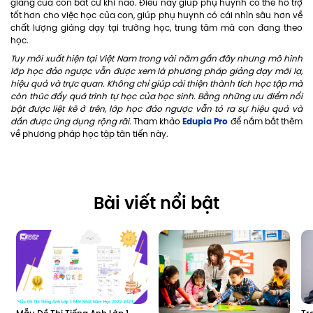
giảng của con bất cứ khi nào. Điều này giúp phụ huynh có thể hỗ trợ
tốt hơn cho việc học của con, giúp phụ huynh có cái nhìn sâu hơn về
chất lượng giảng dạy tại trường học, trung tâm mà con đang theo
học.
Tuy mới xuất hiện tại Việt Nam trong vài năm gần đây nhưng mô hình
lớp học đảo ngược vẫn được xem là phương pháp giảng dạy mới lạ,
hiệu quả và trực quan. Không chỉ giúp cải thiện thành tích học tập mà
còn thúc đẩy quá trình tự học của học sinh. Bằng những ưu điểm nổi
bật được liệt kê ở trên, lớp học đảo ngược vẫn tỏ ra sự hiệu quả và
Edupia Pro
dần được ứng dụng rộng rãi.
Tham khảo
để nắm bắt thêm
về phương pháp học tập tân tiến này.
Bài viết nổi bật