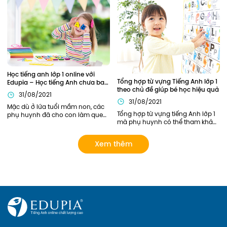
vai trò quan trọng xuyên suốt 
là nền tảng đầu tiên nên phần 
toàn bộ chương trình học tiếng 
kiến thức này cần được củng cố 
Anh lớp 4 của các bạn nhỏ.
chắc chắn. Vậy nên áp dụng 
phương pháp nào để trẻ có thể 
nắm chắc ngữ pháp Tiếng Anh 
ngay từ khi học lớp 1?
Học tiếng anh lớp 1 online với 
Tổng hợp từ vựng Tiếng Anh lớp 1 
Edupia – Học tiếng Anh chưa bao 
theo chủ đề giúp bé học hiệu quả
giờ thú vị đến thế!
31/08/2021
31/08/2021
Mặc dù ở lứa tuổi mầm non, các 
Tổng hợp từ vựng tiếng Anh lớp 1 
phụ huynh đã cho con làm quen 
mà phụ huynh có thể tham khảo. 
với Tiếng Anh này qua sách báo, 
Ngoài ra, phụ huynh có thể lựa 
các lớp tiếng Anh năng khiếu... 
chọn các khóa học của Edupia 
tuy nhiên chỉ dừng lại ở mức làm 
Xem thêm
để cập nhật cho con hệ thống từ 
quen mà chưa có lộ trình bài bản 
vựng đầy đủ và bài bản nhất! 
rõ ràng. Giờ đây, phụ huynh có 
thể cho con Học tiếng anh lớp 1 
online với Edupia để cung cấp 
cho con một lộ trình rõ ràng, tạo 
cho con hứng thú với việc học 
ngoại ngữ. Hãy xem Edupia sẽ 
mang đến cho con những điều 
thú vị gì nhé