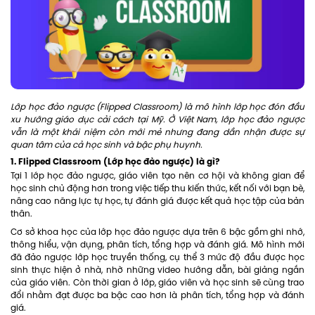
Lớp học đảo ngược (Flipped Classroom) là mô hình lớp học đón đầu
xu hướng giáo dục cải cách tại Mỹ. Ở Việt Nam, lớp học đảo ngược
vẫn là một khái niệm còn mới mẻ nhưng đang dần nhận được sự
quan tâm của cả học sinh và bậc phụ huynh.
1. Flipped Classroom (Lớp học đảo ngược) là gì?
Tại 1 lớp học đảo ngược, giáo viên tạo nên cơ hội và không gian để
học sinh chủ động hơn trong việc tiếp thu kiến thức, kết nối với bạn bè,
nâng cao năng lực tự học, tự đánh giá được kết quả học tập của bản
thân.
Cơ sở khoa học của lớp học đảo ngược dựa trên 6 bậc gồm ghi nhớ,
thông hiểu, vận dụng, phân tích, tổng hợp và đánh giá. Mô hình mới
đã đảo ngược lớp học truyền thống, cụ thể 3 mức độ đầu được học
sinh thực hiện ở nhà, nhờ những video hướng dẫn, bài giảng ngắn
của giáo viên. Còn thời gian ở lớp, giáo viên và học sinh sẽ cùng trao
đổi nhằm đạt được ba bậc cao hơn là phân tích, tổng hợp và đánh
giá.