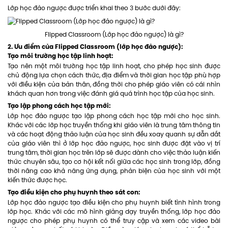
Lớp học đảo ngược được triển khai theo 3 bước dưới đây:
Flipped Classroom (Lớp học đảo ngược) là gì?
2. Ưu điểm của Flipped Classroom (lớp học đảo ngược):
Tạo môi trường học tập linh hoạt:
Tạo nên một môi trường học tập linh hoạt, cho phép học sinh được
chủ động lựa chọn cách thức, địa điểm và thời gian học tập phù hợp
với điều kiện của bản thân, đồng thời cho phép giáo viên có cái nhìn
khách quan hơn trong việc đánh giá quá trình học tập của học sinh.
Tạo lập phong cách học tập mới:
Lớp học đảo ngược tạo lập phong cách học tập mới cho học sinh.
Khác với các lớp học truyền thống khi giáo viên là trung tâm thông tin
và các hoạt động thảo luận của học sinh đều xoay quanh sự dẫn dắt
của giáo viên thì ở lớp học đảo ngược, học sinh được đặt vào vị trí
trung tâm, thời gian học trên lớp sẽ được dành cho việc thảo luận kiến
thức chuyên sâu, tạo cơ hội kết nối giữa các học sinh trong lớp, đồng
thời nâng cao khả năng ứng dụng, phản biện của học sinh với một
kiến thức được học.
Tạo điều kiện cho phụ huynh theo sát con:
Lớp học đảo ngược tạo điều kiện cho phụ huynh biết tình hình trong
lớp học. Khác với các mô hình giảng dạy truyền thống, lớp học đảo
ngược cho phép phụ huynh có thể truy cập và xem các video bài