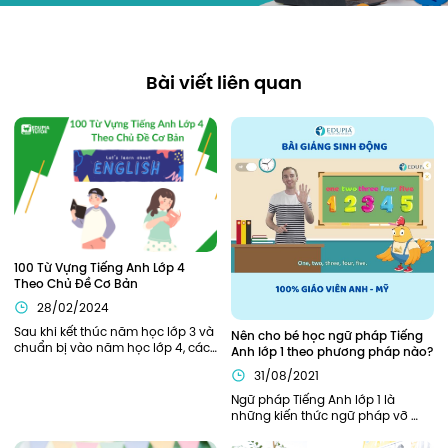
Bài viết liên quan
100 Từ Vựng Tiếng Anh Lớp 4 
Theo Chủ Đề Cơ Bản
28/02/2024
Sau khi kết thúc năm học lớp 3 và 
Nên cho bé học ngữ pháp Tiếng 
chuẩn bị vào năm học lớp 4, các 
Anh lớp 1 theo phương pháp nào?
bạn nhỏ sẽ cần được trang bị, hỗ 
31/08/2021
trợ đầy đủ từ kiến thức ngữ pháp, 
từ vựng cần thiết để bắt đầu năm 
Ngữ pháp Tiếng Anh lớp 1 là 
học thuận lợi nhất. Bên cạnh các 
những kiến thức ngữ pháp vỡ 
kiến thức về ngữ pháp, các từ 
lòng, khởi đầu cho hành trình 
vựng tiếng Anh lớp 4 cũng đóng 
chinh phục Tiếng Anh của bé. Vì 