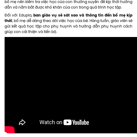
bố mẹ nên kiểm tra việc học của con thường xuyên để kịp thời hướng
dẫn và nắm bắt được khó khăn của con trong quá trình học tập.
ban giáo vụ sẽ sát sao và thông tin đến bố mẹ kịp
Đối với Edupia,
thời
, bố mẹ dễ dàng theo dõi việc học của bé. Hàng tuần, giáo viên sẽ
gửi kết quả học tập cho phụ huynh và hướng dẫn phụ huynh cách
giúp con cải thiện và tiến bộ.