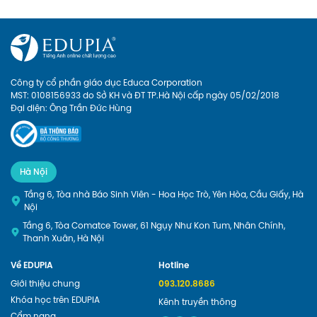
cho con một lộ trình rõ ràng, tạo 
cho con hứng thú với việc học 
ngoại ngữ. Hãy xem Edupia sẽ 
mang đến cho con những điều 
thú vị gì nhé
Công ty cổ phần giáo dục Educa Corporation
MST: 0108156933 do Sở KH và ĐT TP.Hà Nội cấp ngày 05/02/2018
Đại diện: Ông Trần Đức Hùng
Hà Nội
Tầng 6, Tòa nhà Báo Sinh Viên - Hoa Học Trò, Yên Hòa, Cầu Giấy, Hà
Nội
Tầng 6, Tòa Comatce Tower, 61 Ngụy Như Kon Tum, Nhân Chính,
Thanh Xuân, Hà Nội
Về EDUPIA
Hotline
Giới thiệu chung
093.120.8686
Khóa học trên EDUPIA
Kênh truyền thông
Cẩm nang