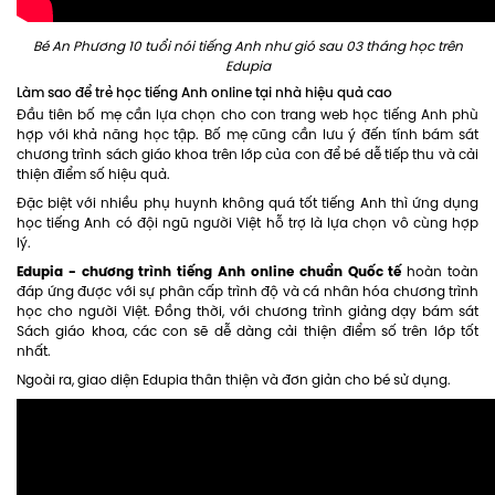
Bé An Phương 10 tuổi nói tiếng Anh như gió sau 03 tháng học trên
Edupia
Làm sao để trẻ học tiếng Anh online tại nhà hiệu quả cao
Đầu tiên bố mẹ cần lựa chọn cho con trang web học tiếng Anh phù
hợp với khả năng học tập. Bố mẹ cũng cần lưu ý đến tính bám sát
chương trình sách giáo khoa trên lớp của con để bé dễ tiếp thu và cải
thiện điểm số hiệu quả.
Đặc biệt với nhiều phụ huynh không quá tốt tiếng Anh thì ứng dụng
học tiếng Anh có đội ngũ người Việt hỗ trợ là lựa chọn vô cùng hợp
lý.
Edupia - chương trình tiếng Anh online chuẩn Quốc tế
hoàn toàn
đáp ứng được với sự phân cấp trình độ và cá nhân hóa chương trình
học cho người Việt. Đồng thời, với chương trình giảng dạy bám sát
Sách giáo khoa, các con sẽ dễ dàng cải thiện điểm số trên lớp tốt
nhất.
Ngoài ra, giao diện Edupia thân thiện và đơn giản cho bé sử dụng.