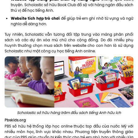
truyện. Scholastic sở hữu Book Club đồ sộ với hàng ngàn đầu sách
thú vị để học tiếng Anh.
Website tích hợp trò chơi
để giúp trẻ em ghi nhớ từ vựng và ngữ
nghĩa dễ dàng hơn.
Tuy nhiên, Scholastic vẫn tương đối tập trung vào mảng phân phối
sách và các dự án xóa mù chữ cho cộng đồng. Do đó nhiều phụ
huynh thường chọn mua sách trên website cho con hơn là sử dụng
Scholastic như một công cụ học tiếng Anh online.
Scholastic sở hữu hàng trăm đầu sách tiếng Anh hữu ích
Pbskids.org
PBS sở hữu hệ thống lớp học online thuộc top đầu của nước Mỹ với
nhiều môn học, lĩnh vực khác nhau. Phương tiện truyền thông giáo
dục của PBS giúp chuẩn bị kiến thức cho trẻ em phù hợp với nhiều lứa