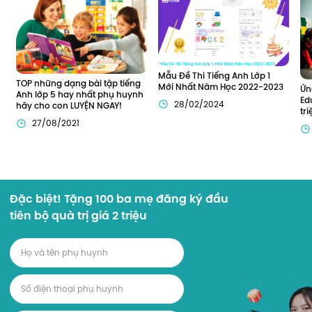
Mẫu Đề Thi Tiếng Anh Lớp 1 
TOP những dạng bài tập tiếng 
Mới Nhất Năm Học 2022-2023
Ứn
Anh lớp 5 hay nhất phụ huynh 
Ed
28/02/2024
hãy cho con LUYỆN NGAY!
tr
27/08/2021
Đặc biệt! Tặng 100 ba mẹ đăng ký đầu
tiên bộ quà trị giá 2 triệu