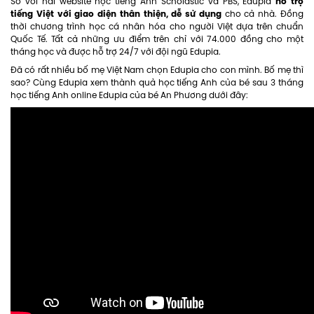
hỗ trợ
So với hai website học tiếng Anh Scholastic và PBS, Edupia
tiếng Việt với giao diện thân thiện, dễ sử dụng
cho cả nhà. Đồng
thời chương trình học cá nhân hóa cho người Việt dựa trên chuẩn
Quốc Tế. Tất cả những ưu điểm trên chỉ với 74.000 đồng cho một
tháng học và được hỗ trợ 24/7 với đội ngũ Edupia.
Đã có rất nhiều bố mẹ Việt Nam chọn Edupia cho con mình. Bố mẹ thì
sao? Cùng Edupia xem thành quả học tiếng Anh của bé sau 3 tháng
học tiếng Anh online Edupia của bé An Phương dưới đây: