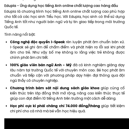
Edupia - Ứng dụng học tiếng Anh online chất lượng cao hàng đầu
Edupia là chương trình học tiếng Anh online chất lượng cao phù hợp
cho tất cả các học sinh Tiểu học. Với Edupia, học sinh có thể sử dụng
Tiếng Anh tốt như người bản ngữ và tự tin giao tiếp trong môi trường
Quốc tế.
Tính năng nổi bật:
Công nghệ độc quyền I-Speak
rèn luyện phát âm chuẩn bản xứ.
I-Speak sẽ ghi âm để chấm điểm và phát hiện ra lỗi sai khi phát
âm cho trẻ. Như vậy bố mẹ không lo lắng việc trẻ không được
chỉnh phát âm chi tiết.
100% giáo viên bản ngữ Anh - Mỹ
đã có kinh nghiệm giảng dạy
lâu năm tại trường Quốc tế với chuyên môn cao. Bé học phát âm
chuẩn và tiếp cận với phương pháp dạy hiện đại thông qua đội
ngũ thầy cô chuyên nghiệp.
Chương trình bám sát nội dung sách giáo khoa
giúp củng cố
kiến thức trên lớp đồng thời mở rộng, nâng cao kiến thức thực tế
giúp con đạt điểm 10 tiếng Anh trên trường một cách dễ dàng.
Học phí cực kì phải chăng chỉ 74.000 đồng/tháng
giúp tiết kiệm
chi phí cho cả nhà mà bé vẫn học hiệu quả.