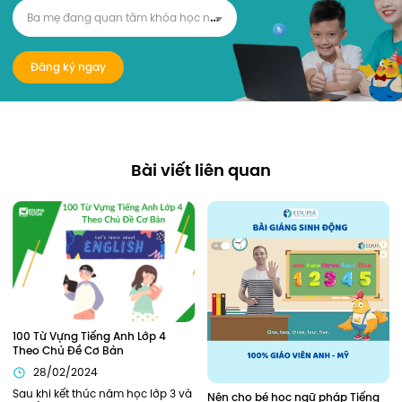
B
a mẹ đang quan tâm khóa học nào?
Đăng ký ngay
Bài viết liên quan
100 Từ Vựng Tiếng Anh Lớp 4 
Theo Chủ Đề Cơ Bản
28/02/2024
Sau khi kết thúc năm học lớp 3 và 
Nên cho bé học ngữ pháp Tiếng 