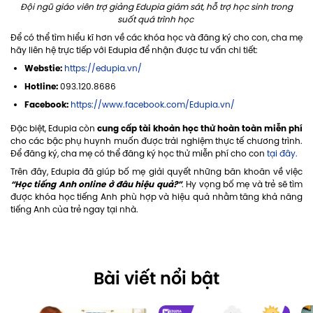
Đội ngũ giáo viên trợ giảng Edupia giám sát, hỗ trợ học sinh trong
suốt quá trình học
Để có thể tìm hiểu kĩ hơn về các khóa học và đăng ký cho con, cha mẹ
hãy liên hệ trực tiếp với Edupia để nhận được tư vấn chi tiết:
Webstie:
https://edupia.vn/
Hotline:
093.120.8686
Facebook:
https://www.facebook.com/Edupia.vn/
cung cấp tài khoản học thử hoàn toàn miễn phí
Đặc biệt, Edupia còn
cho các bậc phụ huynh muốn được trải nghiệm thực tế chương trình.
Để đăng ký, cha mẹ có thể đăng ký học thử miễn phí cho con
tại đây.
Trên đây, Edupia đã giúp bố mẹ giải quyết những băn khoăn về việc
“Học tiếng Anh online ở đâu hiệu quả?”
. Hy vọng bố mẹ và trẻ sẽ tìm
được khóa học tiếng Anh phù hợp và hiệu quả nhằm tăng khả năng
tiếng Anh của trẻ ngay tại nhà.
Bài viết nổi bật