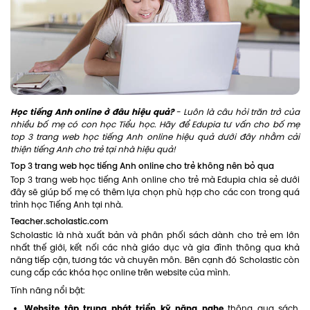
Học tiếng Anh online ở đâu hiệu quả?
- Luôn là câu hỏi trăn trở của
nhiều bố mẹ có con học Tiểu học. Hãy để Edupia tư vấn cho bố mẹ
top 3 trang web học tiếng Anh online hiệu quả dưới đây nhằm cải
thiện tiếng Anh cho trẻ tại nhà hiệu quả!
Top 3 trang web học tiếng Anh online cho trẻ không nên bỏ qua
Top 3 trang web học tiếng Anh online cho trẻ mà Edupia chia sẻ dưới
đây sẽ giúp bố mẹ có thêm lựa chọn phù hợp cho các con trong quá
trình học Tiếng Anh tại nhà.
Teacher.scholastic.com
Scholastic là nhà xuất bản và phân phối sách dành cho trẻ em lớn
nhất thế giới, kết nối các nhà giáo dục và gia đình thông qua khả
năng tiếp cận, tương tác và chuyên môn. Bên cạnh đó Scholastic còn
cung cấp các khóa học online trên website của mình.
Tính năng nổi bật:
Website tập trung phát triển kỹ năng nghe
thông qua sách,