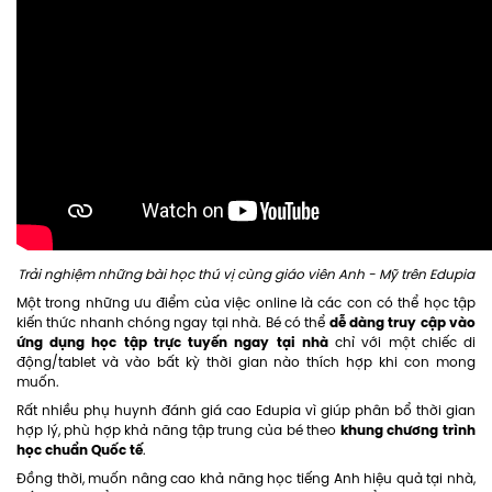
Trải nghiệm những bài học thú vị cùng giáo viên Anh - Mỹ trên Edupia
Một trong những ưu điểm của việc online là các con có thể học tập
dễ dàng truy cập vào
kiến thức nhanh chóng ngay tại nhà. Bé có thể
ứng dụng học tập trực tuyến ngay tại nhà
chỉ với một chiếc di
động/tablet và vào bất kỳ thời gian nào thích hợp khi con mong
muốn.
Rất nhiều phụ huynh đánh giá cao Edupia vì giúp phân bổ thời gian
khung chương trình
hợp lý, phù hợp khả năng tập trung của bé theo
học chuẩn Quốc tế
.
Đồng thời, muốn nâng cao khả năng học tiếng Anh hiệu quả tại nhà,