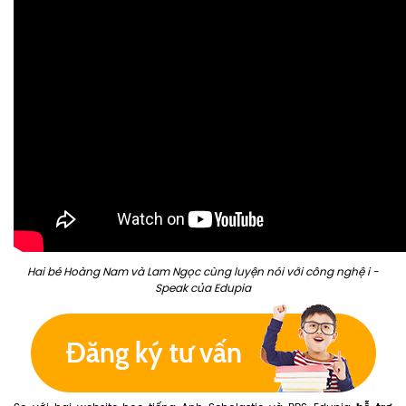
Hai bé Hoàng Nam và Lam Ngọc cùng luyện nói với công nghệ i -
Speak của Edupia