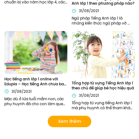
chuẩn bị vào năm học lớp 4, các 
Anh lớp 1 theo phương pháp nào?
bạn nhỏ sẽ cần được trang bị, hỗ 
31/08/2021
trợ đầy đủ từ kiến thức ngữ pháp, 
từ vựng cần thiết để bắt đầu năm 
Ngữ pháp Tiếng Anh lớp 1 là 
học thuận lợi nhất. Bên cạnh các 
những kiến thức ngữ pháp vỡ 
kiến thức về ngữ pháp, các từ 
lòng, khởi đầu cho hành trình 
vựng tiếng Anh lớp 4 cũng đóng 
chinh phục Tiếng Anh của bé. Vì 
vai trò quan trọng xuyên suốt 
là nền tảng đầu tiên nên phần 
toàn bộ chương trình học tiếng 
kiến thức này cần được củng cố 
Anh lớp 4 của các bạn nhỏ.
chắc chắn. Vậy nên áp dụng 
phương pháp nào để trẻ có thể 
nắm chắc ngữ pháp Tiếng Anh 
ngay từ khi học lớp 1?
Học tiếng anh lớp 1 online với 
Tổng hợp từ vựng Tiếng Anh lớp 1 
Edupia – Học tiếng Anh chưa bao 
theo chủ đề giúp bé học hiệu quả
giờ thú vị đến thế!
31/08/2021
31/08/2021
Mặc dù ở lứa tuổi mầm non, các 
Tổng hợp từ vựng tiếng Anh lớp 1 
phụ huynh đã cho con làm quen 
mà phụ huynh có thể tham khảo. 
với Tiếng Anh này qua sách báo, 
Ngoài ra, phụ huynh có thể lựa 
các lớp tiếng Anh năng khiếu... 
chọn các khóa học của Edupia 
tuy nhiên chỉ dừng lại ở mức làm 
Xem thêm
để cập nhật cho con hệ thống từ 
quen mà chưa có lộ trình bài bản 
vựng đầy đủ và bài bản nhất! 
rõ ràng. Giờ đây, phụ huynh có 
thể cho con Học tiếng anh lớp 1 
online với Edupia để cung cấp 