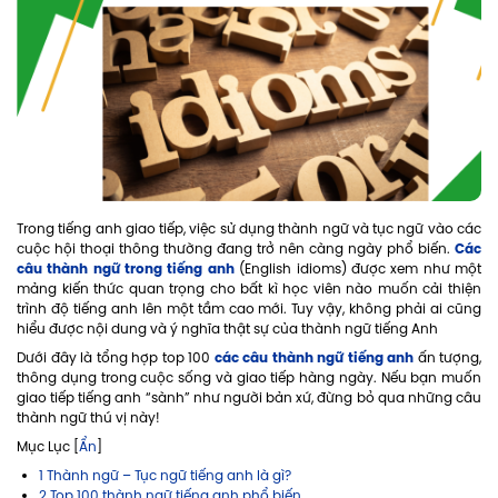
Trong tiếng anh giao tiếp, việc sử dụng thành ngữ và tục ngữ vào các
Các
cuộc hội thoại thông thường đang trở nên càng ngày phổ biến.
câu thành ngữ trong tiếng anh
(English idioms) được xem như một
mảng kiến thức quan trọng cho bất kì học viên nào muốn cải thiện
trình độ tiếng anh lên một tầm cao mới. Tuy vậy, không phải ai cũng
hiểu được nội dung và ý nghĩa thật sự của thành ngữ tiếng Anh
các câu thành ngữ tiếng anh
Dưới đây là tổng hợp top 100
ấn tượng,
thông dụng trong cuộc sống và giao tiếp hàng ngày. Nếu bạn muốn
giao tiếp tiếng anh “sành” như người bản xứ, đừng bỏ qua những câu
thành ngữ thú vị này!
Mục Lục [
Ẩn
]
1 Thành ngữ – Tục ngữ tiếng anh là gì?
2 Top 100 thành ngữ tiếng anh phổ biến