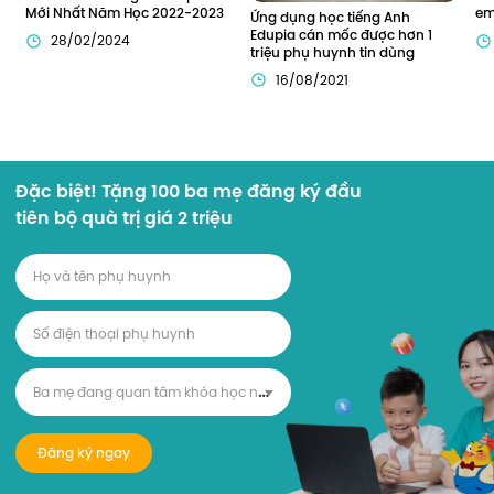
Mới Nhất Năm Học 2022-2023
em
Ứng dụng học tiếng Anh 
Edupia cán mốc được hơn 1 
28/02/2024
triệu phụ huynh tin dùng
16/08/2021
Đặc biệt! Tặng 100 ba mẹ đăng ký đầu
tiên bộ quà trị giá 2 triệu
B
a mẹ đang quan tâm khóa học nào?
Đăng ký ngay