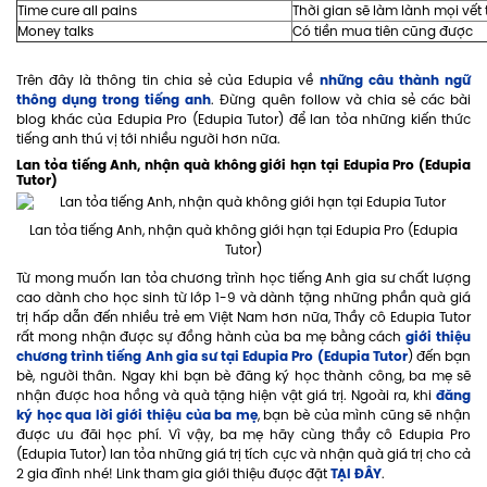
Time cure all pains
Thời gian sẽ làm lành mọi vết
Money talks
Có tiền mua tiên cũng được
những câu thành ngữ
Trên đây là thông tin chia sẻ của Edupia về
thông dụng trong tiếng anh
. Đừng quên follow và chia sẻ các bài
blog khác của Edupia Pro (Edupia Tutor) để lan tỏa những kiến thức
tiếng anh thú vị tới nhiều người hơn nữa.
Lan tỏa tiếng Anh, nhận quà không giới hạn tại Edupia Pro (Edupia
Tutor)
Lan tỏa tiếng Anh, nhận quà không giới hạn tại Edupia Pro (Edupia
Tutor)
Từ mong muốn lan tỏa chương trình học tiếng Anh gia sư chất lượng
cao dành cho học sinh từ lớp 1-9 và dành tặng những phần quà giá
trị hấp dẫn đến nhiều trẻ em Việt Nam hơn nữa, Thầy cô Edupia Tutor
giới thiệu
rất mong nhận được sự đồng hành của ba mẹ bằng cách
chương trình tiếng Anh gia sư tại Edupia Pro (Edupia Tutor
) đến bạn
bè, người thân. Ngay khi bạn bè đăng ký học thành công, ba mẹ sẽ
đăng
nhận được hoa hồng và quà tặng hiện vật giá trị. Ngoài ra, khi
ký học qua lời giới thiệu của ba mẹ
, bạn bè của mình cũng sẽ nhận
được ưu đãi học phí. Vì vậy, ba mẹ hãy cùng thầy cô Edupia Pro
(Edupia Tutor) lan tỏa những giá trị tích cực và nhận quà giá trị cho cả
TẠI ĐÂY
2 gia đình nhé! Link tham gia giới thiệu được đặt
.