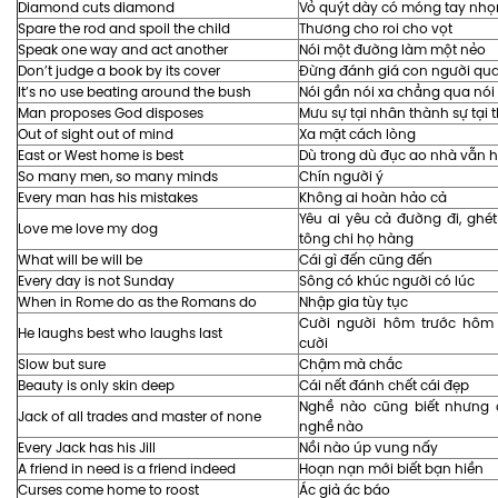
Diamond cuts diamond
Vỏ quýt dày có móng tay nhọ
Spare the rod and spoil the child
Thương cho roi cho vọt
Speak one way and act another
Nói một đường làm một nẻo
Don’t judge a book by its cover
Đừng đánh giá con người qua
It’s no use beating around the bush
Nói gần nói xa chẳng qua nói 
Man proposes God disposes
Mưu sự tại nhân thành sự tại 
Out of sight out of mind
Xa mặt cách lòng
East or West home is best
Dù trong dù đục ao nhà vẫn 
So many men, so many minds
Chín người ý
Every man has his mistakes
Không ai hoàn hảo cả
Yêu ai yêu cả đường đi, ghét
Love me love my dog
tông chi họ hàng
What will be will be
Cái gì đến cũng đến
Every day is not Sunday
Sông có khúc người có lúc
When in Rome do as the Romans do
Nhập gia tùy tục
Cười người hôm trước hôm
He laughs best who laughs last
cười
Slow but sure
Chậm mà chắc
Beauty is only skin deep
Cái nết đánh chết cái đẹp
Nghề nào cũng biết nhưng 
Jack of all trades and master of none
nghề nào
Every Jack has his Jill
Nồi nào úp vung nấy
A friend in need is a friend indeed
Hoạn nạn mới biết bạn hiền
Curses come home to roost
Ác giả ác báo