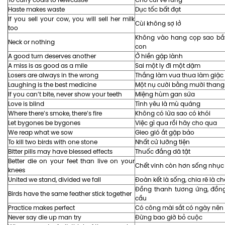
Haste makes waste
Dục tốc bất đạt
If you sell your cow, you will sell her milk
Cùi không sợ lở
too
Không vào hang cọp sao bắ
Neck or nothing
con
A good turn deserves another
Ở hiền gặp lành
A miss is as good as a mile
Sai một ly đi một dặm
Losers are always in the wrong
Thắng làm vua thua làm giặc
Laughing is the best medicine
Một nụ cười bằng mười thang
If you can’t bite, never show your teeth
Miệng hùm gan sứa
Love is blind
Tình yêu là mù quáng
Where there’s smoke, there’s fire
Không có lửa sao có khói
Let bygones be bygones
Việc gì qua rồi hãy cho qua
We reap what we sow
Gieo gió ắt gặp bảo
To kill two birds with one stone
Nhất cử lưỡng tiện
Bitter pills may have blessed effects
Thuốc đắng dã tật
Better die on your feet than live on your
Chết vinh còn hơn sống nhục
knees
United we stand, divided we fall
Đoàn kết là sống, chia rẽ là ch
Đồng thanh tương ứng, đồng
Birds have the same feather stick together
cầu
Practice makes perfect
Có công mài sắt có ngày nên
Never say die up man try
Đừng bao giờ bỏ cuộc