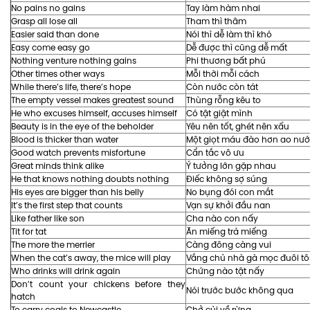
No pains no gains
Tay làm hàm nhai
Grasp all lose all
Tham thì thâm
Easier said than done
Nói thì dễ làm thì khó
Easy come easy go
Dễ được thì cũng dễ mất
Nothing venture nothing gains
Phi thương bất phú
Other times other ways
Mỗi thời mỗi cách
While there’s life, there’s hope
Còn nước còn tát
The empty vessel makes greatest sound
Thùng rỗng kêu to
He who excuses himself, accuses himself
Có tật giật mình
Beauty is in the eye of the beholder
Yêu nên tốt, ghét nên xấu
Blood is thicker than water
Một giọt máu đào hơn ao nướ
Good watch prevents misfortune
Cẩn tắc vô ưu
Great minds think alike
Ý tưởng lớn gặp nhau
He that knows nothing doubts nothing
Điếc không sợ súng
His eyes are bigger than his belly
No bụng đói con mắt
It’s the first step that counts
Vạn sự khởi đầu nan
Like father like son
Cha nào con nấy
Tit for tat
Ăn miếng trả miếng
The more the merrier
Càng đông càng vui
When the cat’s away, the mice will play
Vắng chủ nhà gà mọc đuôi t
Who drinks will drink again
Chứng nào tật nấy
Don’t count your chickens before they
Nói trước bước không qua
hatch
To carry coals to Newcastle
Chở củi về rừng