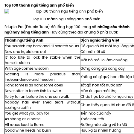
Top 100 thành ngữ tiếng anh phổ biến
Top 100 thành ngữ tiếng anh phổ biến
những câu thành
Edupia Pro (Edupia Tutor) đã tổng hợp 100 trong số
ngữ hay bằng tiếng anh
. Hãy cùng theo dõi chúng ở phía dưới:
Thành ngữ tiếng Anh
Dịch nghĩa tiếng Việt
You scratch my back and I’ll scratch yours
Có qua có lại mới toại lòng n
New one in, old one out
Có mới nới cũ
It’ too late to lock the stable when the
Mất bò mới lo làm chuồng
horse is stolen
With age comes wisdom
Gừng càng già càng cay
Nothing is more precious than
Không có gì quý hơn độc lập 
independence and freedom
Handsome is as handsome does
Tốt gỗ hơn tốt nước sơn
Never offer to teach fish to swim
Múa rìu qua mắt thợ
To try to run before the one can walk
Chưa học bò chớ lo học chạy
Nobody has ever shed tears without
Chưa thấy quan tài chưa đổ l
seeing a coffin
You get what you pay for
Tiền nào của nấy
As strong as a horse
Khỏe như trâu
All roads lead to Rome
Đường nào cũng về La Mã
Good wine needs no bush
Hữu xạ tự nhiên hương