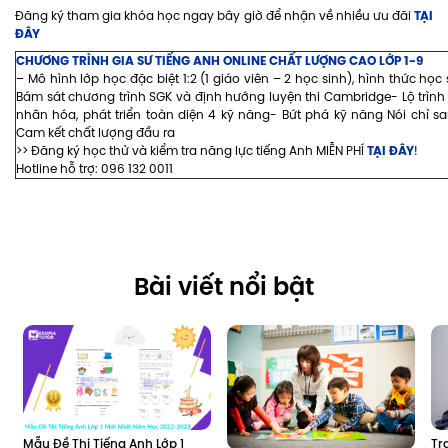
TẠI
Đăng ký tham gia khóa học ngay bây giờ để nhận về nhiều ưu đãi
ĐÂY
CHƯƠNG TRÌNH GIA SƯ TIẾNG ANH ONLINE CHẤT LƯỢNG CAO LỚP 1-9
– Mô hình lớp học đặc biệt 1:2 (1 giáo viên – 2 học sinh), hình thức học
Bám sát chương trình SGK và định hướng luyện thi Cambridge- Lộ trình
nhân hóa, phát triển toàn diện 4 kỹ năng- Bứt phá kỹ năng Nói chỉ s
Cam kết chất lượng đầu ra
TẠI ĐÂY
>> Đăng ký học thử và kiểm tra năng lực tiếng Anh MIỄN PHÍ
!
Hotline hỗ trợ: 096 132 0011
Bài viết nổi bật
Mẫu Đề Thi Tiếng Anh Lớp 1 
Tr