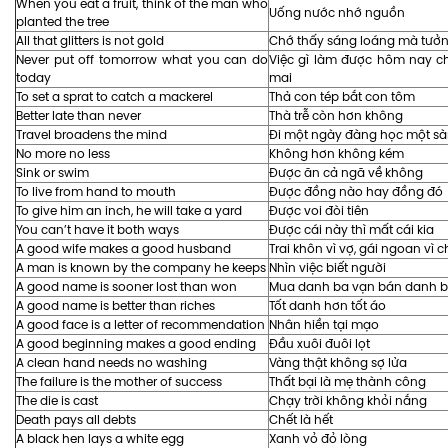
When you eat a fruit, think of the man who
Uống nước nhớ nguồn
planted the tree
All that glitters is not gold
Chớ thấy sáng loáng mà tưởn
Never put off tomorrow what you can do
Việc gì làm được hôm nay c
today
mai
To set a sprat to catch a mackerel
Thả con tép bắt con tôm
Better late than never
Thà trễ còn hơn không
Travel broadens the mind
Đi một ngày đàng học một s
No more no less
Không hơn không kém
Sink or swim
Được ăn cả ngã về không
To live from hand to mouth
Được đồng nào hay đồng đó
To give him an inch, he will take a yard
Được voi đòi tiên
You can’t have it both ways
Được cái này thì mất cái kia
A good wife makes a good husband
Trai khôn vì vợ, gái ngoan vì 
A man is known by the company he keeps
Nhìn việc biết người
A good name is sooner lost than won
Mua danh ba vạn bán danh 
A good name is better than riches
Tốt danh hơn tốt áo
A good face is a letter of recommendation
Nhân hiền tại mạo
A good beginning makes a good ending
Đầu xuôi đuôi lọt
A clean hand needs no washing
Vàng thật không sợ lửa
The failure is the mother of success
Thất bại là mẹ thành công
The die is cast
Chạy trời không khỏi nắng
Death pays all debts
Chết là hết
A black hen lays a white egg
Xanh vỏ đỏ lòng