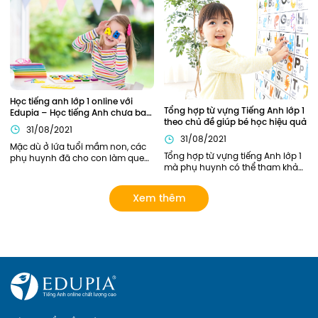
vai trò quan trọng xuyên suốt 
là nền tảng đầu tiên nên phần 
toàn bộ chương trình học tiếng 
kiến thức này cần được củng cố 
Anh lớp 4 của các bạn nhỏ.
chắc chắn. Vậy nên áp dụng 
phương pháp nào để trẻ có thể 
nắm chắc ngữ pháp Tiếng Anh 
ngay từ khi học lớp 1?
Học tiếng anh lớp 1 online với 
Tổng hợp từ vựng Tiếng Anh lớp 1 
Edupia – Học tiếng Anh chưa bao 
theo chủ đề giúp bé học hiệu quả
giờ thú vị đến thế!
31/08/2021
31/08/2021
Mặc dù ở lứa tuổi mầm non, các 
Tổng hợp từ vựng tiếng Anh lớp 1 
phụ huynh đã cho con làm quen 
mà phụ huynh có thể tham khảo. 
với Tiếng Anh này qua sách báo, 
Ngoài ra, phụ huynh có thể lựa 
các lớp tiếng Anh năng khiếu... 
chọn các khóa học của Edupia 
tuy nhiên chỉ dừng lại ở mức làm 
Xem thêm
để cập nhật cho con hệ thống từ 
quen mà chưa có lộ trình bài bản 
vựng đầy đủ và bài bản nhất! 
rõ ràng. Giờ đây, phụ huynh có 
thể cho con Học tiếng anh lớp 1 
online với Edupia để cung cấp 
cho con một lộ trình rõ ràng, tạo 
cho con hứng thú với việc học 
ngoại ngữ. Hãy xem Edupia sẽ 
mang đến cho con những điều 
thú vị gì nhé