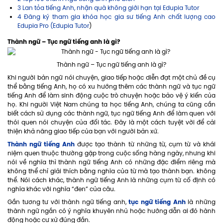
3 Lan tỏa tiếng Anh, nhận quà không giới hạn tại Edupia Tutor
4 Đăng ký tham gia khóa học gia sư tiếng Anh chất lượng cao
Edupia Pro (Edupia Tutor
)
Thành ngữ – Tục ngữ tiếng anh là gì?
Thành ngữ – Tục ngữ tiếng anh là gì?
Khi người bản ngữ nói chuyện, giao tiếp hoặc diễn đạt một chủ đề cụ
thể bằng tiếng Anh, họ có xu hướng thêm các thành ngữ và tục ngữ
tiếng Anh để làm sinh động cuộc trò chuyện hoặc bảo vệ ý kiến ​​của
họ. Khi người Việt Nam chúng ta học tiếng Anh, chúng ta cũng cần
biết cách sử dụng các thành ngữ, tục ngữ tiếng Anh để làm quen với
thói quen nói chuyện của đối tác. Đây là một cách tuyệt vời để cải
thiện khả năng giao tiếp của bạn với người bản xứ.
Thành ngữ tiếng Anh
được tạo thành từ những từ, cụm từ và khái
niệm quen thuộc thường gặp trong cuộc sống hàng ngày, nhưng khi
nói về nghĩa thì thành ngữ tiếng Anh có những đặc điểm riêng mà
không thể chỉ giải thích bằng nghĩa của từ mà tạo thành bạn. không
thể. Nói cách khác, thành ngữ tiếng Anh là những cụm từ cố định có
nghĩa khác với nghĩa “đen” của câu.
tục ngữ tiếng Anh
Gần tương tư với thành ngữ tiếng anh,
là những
thành ngữ ngắn có ý nghĩa khuyên nhủ hoặc hướng dẫn ai đó hành
động hoặc cư xử đúng đắn.