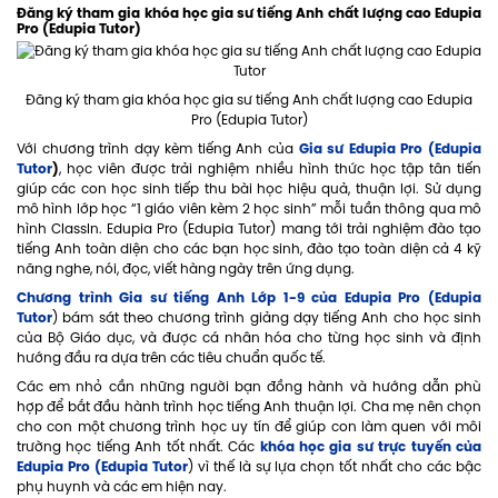
Đăng ký tham gia khóa học gia sư tiếng Anh chất lượng cao Edupia
Pro (Edupia Tutor)
Đăng ký tham gia khóa học gia sư tiếng Anh chất lượng cao Edupia
Pro (Edupia Tutor)
Gia sư Edupia Pro (Edupia
Với chương trình dạy kèm tiếng Anh của
Tutor
)
, học viên được trải nghiệm nhiều hình thức học tập tân tiến
giúp các con học sinh tiếp thu bài học hiệu quả, thuận lợi. Sử dụng
mô hình lớp học “1 giáo viên kèm 2 học sinh” mỗi tuần thông qua mô
hình ClassIn. Edupia Pro (Edupia Tutor) mang tới trải nghiệm đào tạo
tiếng Anh toàn diện cho các bạn học sinh, đào tạo toàn diện cả 4 kỹ
năng nghe, nói, đọc, viết hàng ngày trên ứng dụng.
Chương trình Gia sư tiếng Anh Lớp 1-9 của Edupia Pro (Edupia
Tutor
) bám sát theo chương trình giảng dạy tiếng Anh cho học sinh
của Bộ Giáo dục, và được cá nhân hóa cho từng học sinh và định
hướng đầu ra dựa trên các tiêu chuẩn quốc tế.
Các em nhỏ cần những người bạn đồng hành và hướng dẫn phù
hợp để bắt đầu hành trình học tiếng Anh thuận lợi. Cha mẹ nên chọn
cho con một chương trình học uy tín để giúp con làm quen với môi
khóa học gia sư trực tuyến của
trường học tiếng Anh tốt nhất. Các
Edupia Pro (Edupia Tutor
) vì thế là sự lựa chọn tốt nhất cho các bậc
phụ huynh và các em hiện nay.