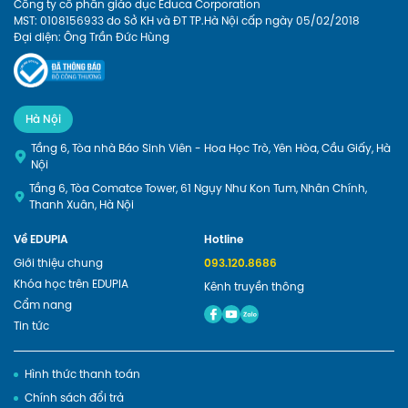
Công ty cổ phần giáo dục Educa Corporation
MST: 0108156933 do Sở KH và ĐT TP.Hà Nội cấp ngày 05/02/2018
Đại diện: Ông Trần Đức Hùng
Hà Nội
Tầng 6, Tòa nhà Báo Sinh Viên - Hoa Học Trò, Yên Hòa, Cầu Giấy, Hà
Nội
Tầng 6, Tòa Comatce Tower, 61 Ngụy Như Kon Tum, Nhân Chính,
Thanh Xuân, Hà Nội
Về EDUPIA
Hotline
Giới thiệu chung
093.120.8686
Khóa học trên EDUPIA
Kênh truyền thông
Cẩm nang
Tin tức
Hình thức thanh toán
Chính sách đổi trả