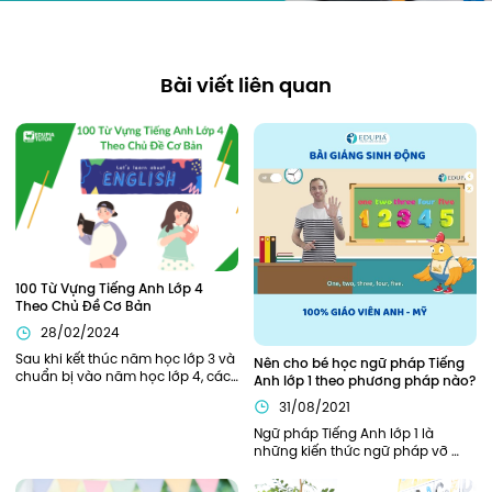
Bài viết liên quan
100 Từ Vựng Tiếng Anh Lớp 4 
Theo Chủ Đề Cơ Bản
28/02/2024
Sau khi kết thúc năm học lớp 3 và 
Nên cho bé học ngữ pháp Tiếng 
chuẩn bị vào năm học lớp 4, các 
Anh lớp 1 theo phương pháp nào?
bạn nhỏ sẽ cần được trang bị, hỗ 
31/08/2021
trợ đầy đủ từ kiến thức ngữ pháp, 
từ vựng cần thiết để bắt đầu năm 
Ngữ pháp Tiếng Anh lớp 1 là 
học thuận lợi nhất. Bên cạnh các 
những kiến thức ngữ pháp vỡ 
kiến thức về ngữ pháp, các từ 
lòng, khởi đầu cho hành trình 
vựng tiếng Anh lớp 4 cũng đóng 
chinh phục Tiếng Anh của bé. Vì 