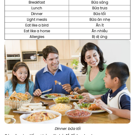
Breakfast
Bữa sáng
Lunch
Bữa trưa
Dinner
Bữa tối
Light meals
Bữa ăn nhẹ
Eat like a bird
Ăn ít
Eat like a horse
Ăn nhiều
Allergies
Bị dị ứng
Dinner: bữa tối