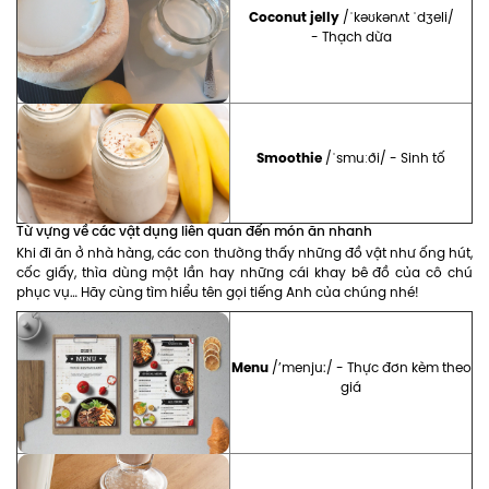
Coconut jelly
/ˈkəʊkənʌt ˈdʒeli/
- Thạch dừa
Smoothie
/ˈsmuːði/ - Sinh tố
Từ vựng về các vật dụng liên quan đến món ăn nhanh
Khi đi ăn ở nhà hàng, các con thường thấy những đồ vật như ống hút,
cốc giấy, thìa dùng một lần hay những cái khay bê đồ của cô chú
phục vụ… Hãy cùng tìm hiểu tên gọi tiếng Anh của chúng nhé!
Menu
/’menju:/ - Thực đơn kèm theo
giá