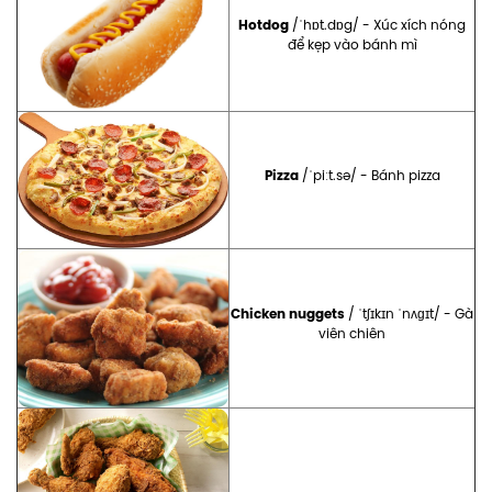
Hotdog
/ˈhɒt.dɒg/ - Xúc xích nóng
để kẹp vào bánh mì
Pizza
/ˈpiːt.sə/ - Bánh pizza
Chicken nuggets
/ ˈtʃɪkɪn ˈnʌɡɪt/ - Gà
viên chiên