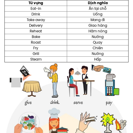
Từ vựng
Dịch nghĩa
Eat-in
Ăn tại chỗ
Drink
Uống
Take away
Mang đi
Delivery
Giao hàng
Reheat
Hâm nóng
Bake
Nướng
Roast
Quay
Fry
Chiên
Grill
Nướng
Steam
Hấp