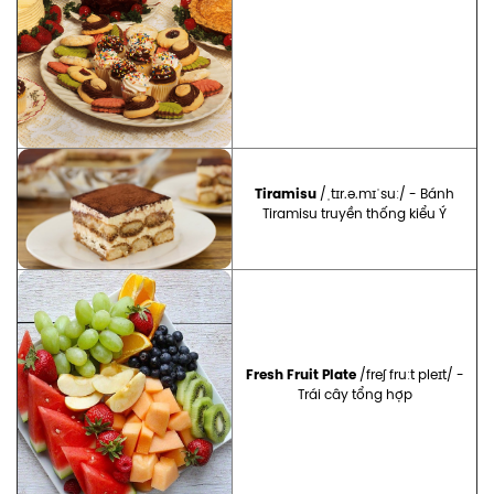
Tiramisu
/ˌtɪr.ə.mɪˈsuː/ - Bánh
Tiramisu truyền thống kiểu Ý
Fresh Fruit Plate
/freʃ fruːt pleɪt/ -
Trái cây tổng hợp