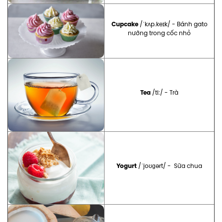
Cupcake
/ˈkʌp.keɪk/ - Bánh gato
nướng trong cốc nhỏ
Tea
/ti:/ - Trà
Yogurt
/ˈjoʊɡərt/ - Sữa chua