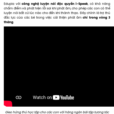
công nghệ luyện nói độc quyền i-Speak
Edupia với
, có khả năng
chấm điểm và phát hiện lỗi sai khi phát âm, cho phép các con có thể
luyện nói bất cứ lúc nào cho đến khi thành thạo. Đây chính là trợ thủ
chỉ trong vòng 3
đắc lực của các bé trong việc cải thiện phát âm
tháng
.
Gieo hứng thú học tập cho các con với hàng ngàn bài tập tương tác