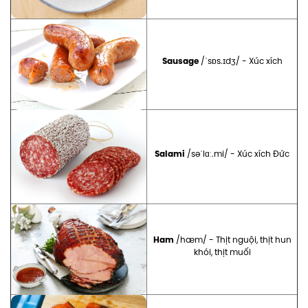
Sausage
/ˈsɒs.ɪdʒ/ - Xúc xích
Salami
/səˈlɑː.mi/ - Xúc xích Đức
Ham
/hæm/ - Thịt nguội, thịt hun
khói, thịt muối