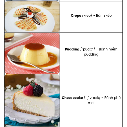
Crepe
/krep/ - Bánh kếp
Pudding
/ˈpʊd.ɪŋ/ - Bánh mềm
pudding
Cheesecake
/ˈtʃiːz.keɪk/ - Bánh phô
mai