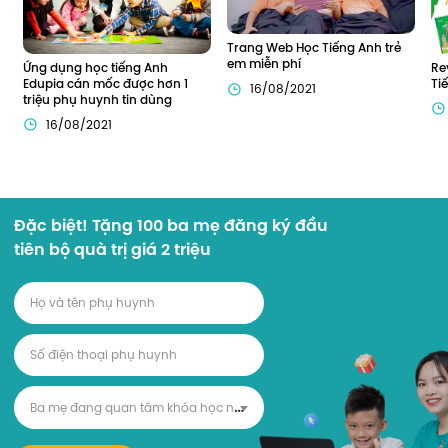
Trang Web Học Tiếng Anh trẻ 
em miễn phí
Ứng dụng học tiếng Anh 
Re
Edupia cán mốc được hơn 1 
Ti
16/08/2021
triệu phụ huynh tin dùng
16/08/2021
Đặc biệt! Tặng 100 ba mẹ đăng ký đầu
tiên bộ quà trị giá 2 triệu
B
a mẹ đang quan tâm khóa học nào?