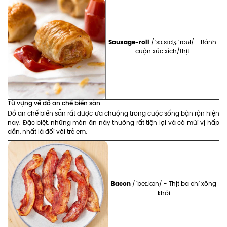
Sausage-roll
/ˈsɔ.sɪdʒ.ˈroʊl/ - Bánh
cuộn xúc xích/thịt
Từ vựng về đồ ăn chế biến sẵn
Đồ ăn chế biến sẵn rất được ưa chuộng trong cuộc sống bận rộn hiện
nay. Đặc biệt, những món ăn này thường rất tiện lợi và có mùi vị hấp
dẫn, nhất là đối với trẻ em.
Bacon
/ˈbeɪ.kən/ - Thịt ba chỉ xông
khói