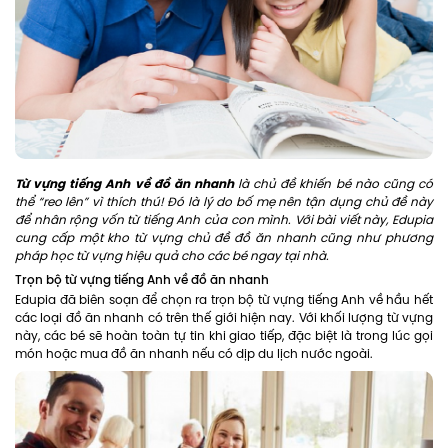
Từ vựng tiếng Anh về đồ ăn nhanh
là chủ đề khiến bé nào cũng có
thể “reo lên” vì thích thú! Đó là lý do bố mẹ nên tận dụng chủ đề này
để nhân rộng vốn từ tiếng Anh của con mình. Với bài viết này, Edupia
cung cấp một kho từ vựng chủ đề đồ ăn nhanh cũng như phương
pháp học từ vựng hiệu quả cho các bé ngay tại nhà.
Trọn bộ từ vựng tiếng Anh về đồ ăn nhanh
Edupia đã biên soạn để chọn ra trọn bộ từ vựng tiếng Anh về hầu hết
các loại đồ ăn nhanh có trên thế giới hiện nay. Với khối lượng từ vựng
này, các bé sẽ hoàn toàn tự tin khi giao tiếp, đặc biệt là trong lúc gọi
món hoặc mua đồ ăn nhanh nếu có dịp du lịch nước ngoài.