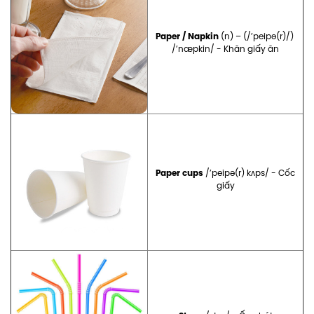
Paper / Napkin
(n) – (/’peipə(r)/)
/’næpkin/ - Khăn giấy ăn
Paper cups
/’peipə(r) kʌps/ - Cốc
giấy