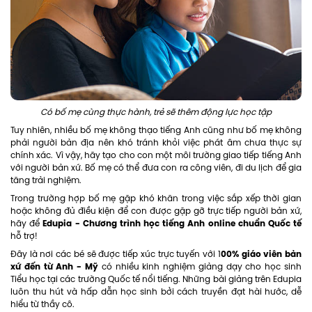
Có bố mẹ cùng thực hành, trẻ sẽ thêm động lực học tập
Tuy nhiên, nhiều bố mẹ không thạo tiếng Anh cũng như bố mẹ không
phải người bản địa nên khó tránh khỏi việc phát âm chưa thực sự
chính xác. Vì vậy, hãy tạo cho con một môi trường giao tiếp tiếng Anh
với người bản xứ. Bố mẹ có thể đưa con ra công viên, đi du lịch để gia
tăng trải nghiệm.
Trong trường hợp bố mẹ gặp khó khăn trong việc sắp xếp thời gian
hoặc không đủ điều kiện để con được gặp gỡ trực tiếp người bản xứ,
Edupia - Chương trình học tiếng Anh online chuẩn Quốc tế
hãy để
hỗ trợ!
00% giáo viên bản
Đây là nơi các bé sẽ được tiếp xúc trực tuyến với 1
xứ đến từ Anh - Mỹ
có nhiều kinh nghiệm giảng dạy cho học sinh
Tiểu học tại các trường Quốc tế nổi tiếng. Những bài giảng trên Edupia
luôn thu hút và hấp dẫn học sinh bởi cách truyền đạt hài hước, dễ
hiểu từ thầy cô.