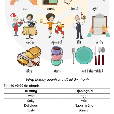
Động từ xoay quanh chủ đề đồ ăn nhanh
Tính từ về đồ ăn nhanh
Từ vựng
Dịch nghĩa
Sweet
Ngọt
Salty
Mặn
Delicious
Ngon miệng
Tasty
Đậm vị