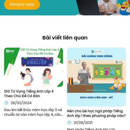
Đăng ký ngay
Bài viết liên quan
100 Từ Vựng Tiếng Anh Lớp 4 
Theo Chủ Đề Cơ Bản
28/02/2024
Sau khi kết thúc năm học lớp 3 và 
Nên cho bé học ngữ pháp Tiếng 
chuẩn bị vào năm học lớp 4, các 
Anh lớp 1 theo phương pháp nào?
bạn nhỏ sẽ cần được trang bị, hỗ 
31/08/2021
trợ đầy đủ từ kiến thức ngữ pháp, 
từ vựng cần thiết để bắt đầu năm 
Ngữ pháp Tiếng Anh lớp 1 là 