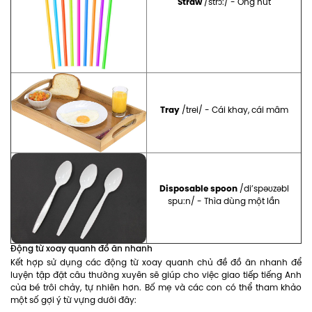
Straw
/strɔ:/ - Ống hút
Tray
/trei/ - Cái khay, cái mâm
Disposable spoon
/di’spəʊzəbl
spu:n/ - Thìa dùng một lần
Động từ xoay quanh đồ ăn nhanh
Kết hợp sử dụng các động từ xoay quanh chủ đề đồ ăn nhanh để
luyện tập đặt câu thường xuyên sẽ giúp cho việc giao tiếp tiếng Anh
của bé trôi chảy, tự nhiên hơn. Bố mẹ và các con có thể tham khảo
một số gợi ý từ vựng dưới đây: