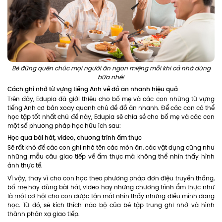
Bé đừng quên chúc mọi người ăn ngon miệng mỗi khi cả nhà dùng
bữa nhé!
Cách ghi nhớ từ vựng tiếng Anh về đồ ăn nhanh hiệu quả
Trên đây, Edupia đã giới thiệu cho bố mẹ và các con những từ vựng
tiếng Anh cơ bản xoay quanh chủ đề đồ ăn nhanh. Để các con có thể
học tập tốt nhất chủ đề này, Edupia sẽ chia sẻ cho bố mẹ và các con
một số phương pháp học hữu ích sau:
Học qua bài hát, video, chương trình ẩm thực
Sẽ rất khó để các con ghi nhớ tên các món ăn, các vật dụng cũng như
những mẫu câu giao tiếp về ẩm thực mà không thể nhìn thấy hình
ảnh thực tế.
Vì vậy, thay vì cho con học theo phương pháp đơn điệu truyền thống,
bố mẹ hãy dùng bài hát, video hay những chương trình ẩm thực như
là một cơ hội cho con được tận mắt nhìn thấy những điều mình đang
học. Từ đó, sẽ kích thích não bộ của bé tập trung ghi nhớ và hình
thành phản xạ giao tiếp.