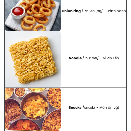
Onion ring
/ˈʌn.jən ˌrɪŋ/ - Bánh hành
Noodle
/ˈnuː.dəl/ - Mì ăn liền
Snacks
/snæk/ - Món ăn vặt