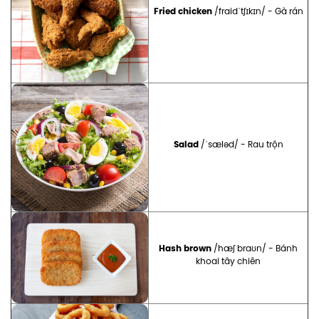
Fried chicken
/fraidˈtʃɪkɪn/ - Gà rán
Salad
/ˈsæləd/ - Rau trộn
Hash brown
/hæʃ braʊn/ - Bánh
khoai tây chiên