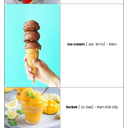
Ice cream
/ˌaɪs ˈkriːm/ - Kem
Sorbet
/ˈsɔː.beɪ/ - Kem trái cây