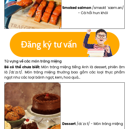
Smoked salmon
/sməʊkt ˈsæm.ən/
- Cá hồi hun khói
Từ vựng về các món tráng miệng
Bé có thể chưa biết:
Món tráng miệng tiếng Anh là dessert, phiên âm
là /dɪˈzɜːt/. Món tráng miệng thường bao gồm các loại thực phẩm
ngọt như các loại bánh ngọt, kem, hoa quả…
Dessert
/dɪˈzɜːt/ - Món tráng miệng