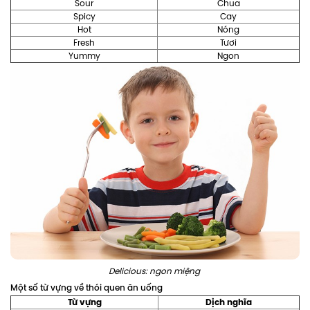
Sour
Chua
Spicy
Cay
Hot
Nóng
Fresh
Tươi
Yummy
Ngon
Delicious: ngon miệng
Một số từ vựng về thói quen ăn uống
Từ vựng
Dịch nghĩa