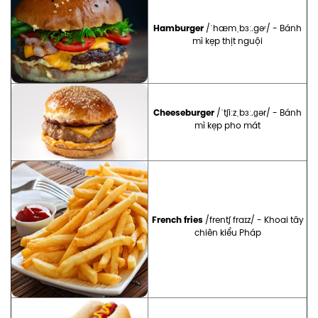
Hamburger
/ˈhæmˌbɜː.gəʳ/ - Bánh
mì kẹp thịt nguội
Cheeseburger
/ˈtʃiːzˌbɜː.ɡər/ - Bánh
mì kẹp pho mát
French fries
/frentʃ fraɪz/ - Khoai tây
chiên kiểu Pháp