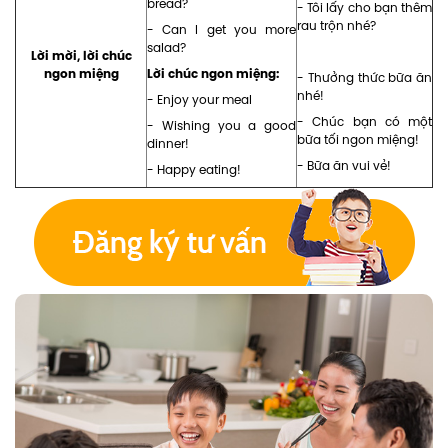
bread?
- Tôi lấy cho bạn thêm
rau trộn nhé?
- Can I get you more
salad?
Lời mời, lời chúc
ngon miệng
Lời chúc ngon miệng:
- Thưởng thức bữa ăn
nhé!
- Enjoy your meal
- Chúc bạn có một
- Wishing you a good
bữa tối ngon miệng!
dinner!
- Bữa ăn vui vẻ!
- Happy eating!