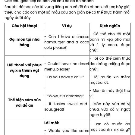
Các câu giao tiếp cơ bản với chủ đề đồ ăn nhanh
Sau khi đã học các từ vựng tiếng Anh về đồ ăn nhanh, bố mẹ hãy giới
thiệu cho các con một số mẫu câu đơn giản bé có thể thực hành mỗi
ngày dưới đây:
Câu hội thoại
Ví dụ
Dịch nghĩa
- Có thể cho tôi một
- Can I have a cheese
Gọi món tại nhà
bánh mì kẹp phô mai
hamburger and a coca
hàng
và 1 ly coca, được
cola please?
chứ?
- Tôi có thể xem thực
- Could I have the desert
đơn tráng miệng được
Hội thoại với phục
menu, please?
chứ?
vụ xin thêm vật
dụng
- Do you have a chilli?
- Tôi muốn xin thêm
một trái ớt.
- Món ăn này thật thú
- “Wow, it is amazing!”
vị
Thể hiện cảm xúc
- It tastes sweet-and-
- Món này vừa có vị
với đồ ăn
sour, great!
chua, vừa có vị ngọt,
ngon tuyệt!
Lời mời:
- Bạn có muốn ăn
một ít bánh mì không?
- Would you like some