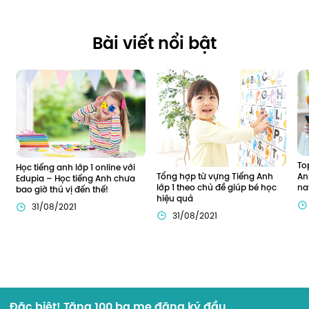
Bài viết nổi bật
To
Học tiếng anh lớp 1 online với 
Tổng hợp từ vựng Tiếng Anh 
An
Edupia – Học tiếng Anh chưa 
lớp 1 theo chủ đề giúp bé học 
na
bao giờ thú vị đến thế!
hiệu quả
31/08/2021
31/08/2021
Đặc biệt! Tặng 100 ba mẹ đăng ký đầu