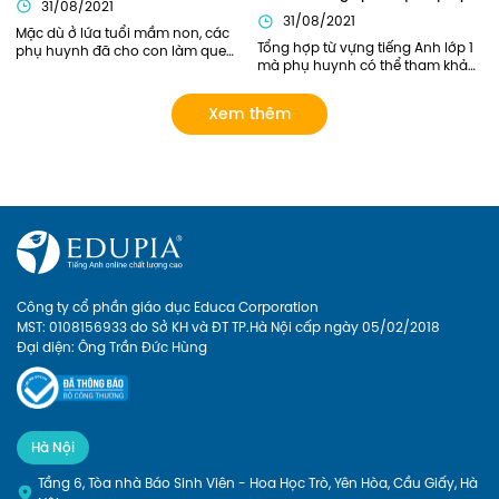
31/08/2021
31/08/2021
Mặc dù ở lứa tuổi mầm non, các 
Tổng hợp từ vựng tiếng Anh lớp 1 
phụ huynh đã cho con làm quen 
mà phụ huynh có thể tham khảo. 
với Tiếng Anh này qua sách báo, 
Ngoài ra, phụ huynh có thể lựa 
các lớp tiếng Anh năng khiếu... 
chọn các khóa học của Edupia 
tuy nhiên chỉ dừng lại ở mức làm 
Xem thêm
để cập nhật cho con hệ thống từ 
quen mà chưa có lộ trình bài bản 
vựng đầy đủ và bài bản nhất! 
rõ ràng. Giờ đây, phụ huynh có 
thể cho con Học tiếng anh lớp 1 
online với Edupia để cung cấp 
cho con một lộ trình rõ ràng, tạo 
cho con hứng thú với việc học 
ngoại ngữ. Hãy xem Edupia sẽ 
mang đến cho con những điều 
thú vị gì nhé
Công ty cổ phần giáo dục Educa Corporation
MST: 0108156933 do Sở KH và ĐT TP.Hà Nội cấp ngày 05/02/2018
Đại diện: Ông Trần Đức Hùng
Hà Nội
Tầng 6, Tòa nhà Báo Sinh Viên - Hoa Học Trò, Yên Hòa, Cầu Giấy, Hà