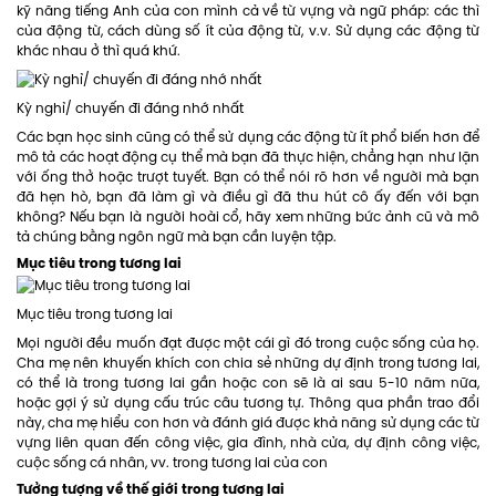
kỹ năng tiếng Anh của con mình cả về từ vựng và ngữ pháp: các thì
của động từ, cách dùng số ít của động từ, v.v. Sử dụng các động từ
khác nhau ở thì quá khứ.
Kỳ nghỉ/ chuyến đi đáng nhớ nhất
Các bạn học sinh cũng có thể sử dụng các động từ ít phổ biến hơn để
mô tả các hoạt động cụ thể mà bạn đã thực hiện, chẳng hạn như lặn
với ống thở hoặc trượt tuyết. Bạn có thể nói rõ hơn về người mà bạn
đã hẹn hò, bạn đã làm gì và điều gì đã thu hút cô ấy đến với bạn
không? Nếu bạn là người hoài cổ, hãy xem những bức ảnh cũ và mô
tả chúng bằng ngôn ngữ mà bạn cần luyện tập.
Mục tiêu trong tương lai
Mục tiêu trong tương lai
Mọi người đều muốn đạt được một cái gì đó trong cuộc sống của họ.
Cha mẹ nên khuyến khích con chia sẻ những dự định trong tương lai,
có thể là trong tương lai gần hoặc con sẽ là ai sau 5-10 năm nữa,
hoặc gợi ý sử dụng cấu trúc câu tương tự. Thông qua phần trao đổi
này, cha mẹ hiểu con hơn và đánh giá được khả năng sử dụng các từ
vựng liên quan đến công việc, gia đình, nhà cửa, dự định công việc,
cuộc sống cá nhân, vv. trong tương lai của con
Tưởng tượng về thế giới trong tương lai