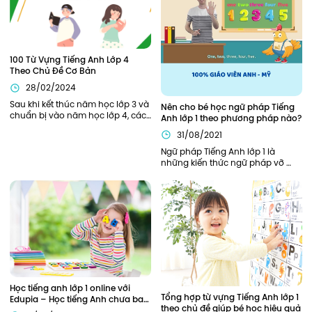
100 Từ Vựng Tiếng Anh Lớp 4 
Theo Chủ Đề Cơ Bản
28/02/2024
Sau khi kết thúc năm học lớp 3 và 
Nên cho bé học ngữ pháp Tiếng 
chuẩn bị vào năm học lớp 4, các 
Anh lớp 1 theo phương pháp nào?
bạn nhỏ sẽ cần được trang bị, hỗ 
31/08/2021
trợ đầy đủ từ kiến thức ngữ pháp, 
từ vựng cần thiết để bắt đầu năm 
Ngữ pháp Tiếng Anh lớp 1 là 
học thuận lợi nhất. Bên cạnh các 
những kiến thức ngữ pháp vỡ 
kiến thức về ngữ pháp, các từ 
lòng, khởi đầu cho hành trình 
vựng tiếng Anh lớp 4 cũng đóng 
chinh phục Tiếng Anh của bé. Vì 
vai trò quan trọng xuyên suốt 
là nền tảng đầu tiên nên phần 
toàn bộ chương trình học tiếng 
kiến thức này cần được củng cố 
Anh lớp 4 của các bạn nhỏ.
chắc chắn. Vậy nên áp dụng 
phương pháp nào để trẻ có thể 
nắm chắc ngữ pháp Tiếng Anh 
ngay từ khi học lớp 1?
Học tiếng anh lớp 1 online với 
Tổng hợp từ vựng Tiếng Anh lớp 1 
Edupia – Học tiếng Anh chưa bao 
theo chủ đề giúp bé học hiệu quả
giờ thú vị đến thế!