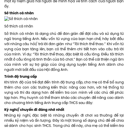
một kỷ niệm giữa hai người để minh họa về tính cách của người bạn
ấy.
Sở thích cá nhân
Sở thích cá nhân
Sở thích cá nhân là dạng chủ đề đơn giản để đặt câu và sử dụng từ
ngữ trong tiếng Anh. Nếu vốn từ vựng của bạn hạn chế, hãy bắt đầu
với những câu hỏi/ trả lời đơn giản như “Tôi thích thể thao.” Khi vốn từ
vựng của bạn tăng lên, bạn có thể thêm chi tiết hơn vào câu trả lời
của mình. Ví dụ: “Tôi thích thể thao, đặc biệt là cầu lông. Điều tôi thích
nhất ở cầu lông là tinh thần của trò chơi.” Bạn có thể cải thiện ngữ âm
của mình với sự trợ giúp của ứng dụng luyện tiếng Anh dành cho
người mới bắt đầu của Hội đồng Anh.
Trình độ trung cấp
Khi trình độ của trẻ đạt đến trình độ trung cấp, cha mẹ có thể bổ sung
thêm cho con các trường kiến thức nâng cao hơn, với hệ thống từ
vựng và thì đa dạng hơn để kiểm tra con mình về các chủ đề phức
tạp hơn. Phụ huynh có thể tham khảo các chuyên đề nâng cao dành
cho chương trình tiếng Anh trung cấp THCS sau đây:
Kỳ nghỉ/ chuyến đi đáng nhớ nhất
Những kỳ nghỉ, đặc biệt là những chuyến đi chơi xa thường để lại
nhiều kỷ niệm và ấn tượng. Đây là một trong số dạng chủ đề dễ chia
sẻ dành cho học sinh THCS. Trong chủ đề này, cha mẹ có thể kiểm tra