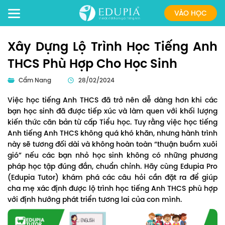
VÀO HỌC
Xây Dựng Lộ Trình Học Tiếng Anh
THCS Phù Hợp Cho Học Sinh
Cẩm Nang
28/02/2024
Việc học tiếng Anh THCS đã trở nên dễ dàng hơn khi các
bạn học sinh đã được tiếp xúc và làm quen với khối lượng
kiến thức căn bản từ cấp Tiểu học. Tuy rằng việc học tiếng
Anh tiếng Anh THCS không quá khó khăn, nhưng hành trình
này sẽ tương đối dài và không hoàn toàn “thuận buồm xuôi
gió” nếu các bạn nhỏ học sinh không có những phương
pháp học tập đúng đắn, chuẩn chỉnh. Hãy cùng Edupia Pro
(Edupia Tutor) khám phá các câu hỏi cần đặt ra để giúp
cha mẹ xác định được lộ trình học tiếng Anh THCS phù hợp
với định hướng phát triển tương lai của con mình.