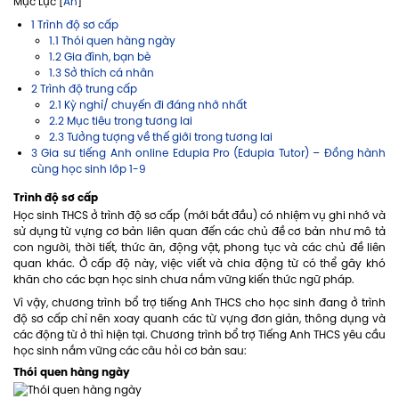
Mục Lục [
Ẩn
]
1 Trình độ sơ cấp
1.1 Thói quen hàng ngày
1.2 Gia đình, bạn bè
1.3 Sở thích cá nhân
2 Trình độ trung cấp
2.1 Kỳ nghỉ/ chuyến đi đáng nhớ nhất
2.2 Mục tiêu trong tương lai
2.3 Tưởng tượng về thế giới trong tương lai
3 Gia sư tiếng Anh online Edupia Pro (Edupia Tutor) – Đồng hành
cùng học sinh lớp 1-9
Trình độ sơ cấp
Học sinh THCS ở trình độ sơ cấp (mới bắt đầu) có nhiệm vụ ghi nhớ và
sử dụng từ vựng cơ bản liên quan đến các chủ đề cơ bản như mô tả
con người, thời tiết, thức ăn, động vật, phong tục và các chủ đề liên
quan khác. Ở cấp độ này, việc viết và chia động từ có thể gây khó
khăn cho các bạn học sinh chưa nắm vững kiến thức ngữ pháp.
Vì vậy, chương trình bổ trợ tiếng Anh THCS cho học sinh đang ở trình
độ sơ cấp chỉ nên xoay quanh các từ vựng đơn giản, thông dụng và
các động từ ở thì hiện tại. Chương trình bổ trợ Tiếng Anh THCS yêu cầu
học sinh nắm vững các câu hỏi cơ bản sau:
Thói quen hàng ngày