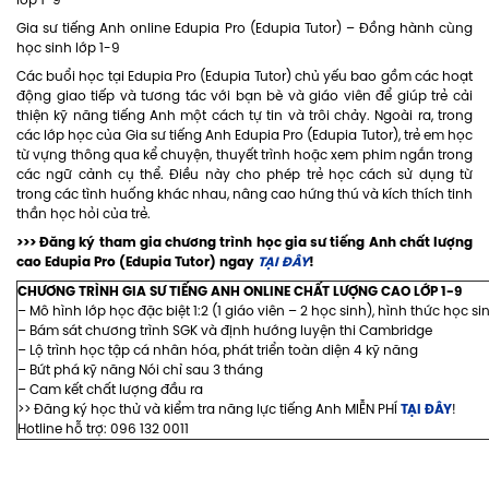
Gia sư tiếng Anh online Edupia Pro (Edupia Tutor) – Đồng hành cùng
học sinh lớp 1-9
Các buổi học tại Edupia Pro (Edupia Tutor) chủ yếu bao gồm các hoạt
động giao tiếp và tương tác với bạn bè và giáo viên để giúp trẻ cải
thiện kỹ năng tiếng Anh một cách tự tin và trôi chảy. Ngoài ra, trong
các lớp học của Gia sư tiếng Anh Edupia Pro (Edupia Tutor), trẻ em học
từ vựng thông qua kể chuyện, thuyết trình hoặc xem phim ngắn trong
các ngữ cảnh cụ thể. Điều này cho phép trẻ học cách sử dụng từ
trong các tình huống khác nhau, nâng cao hứng thú và kích thích tinh
thần học hỏi của trẻ.
>>> Đăng ký tham gia chương trình học gia sư tiếng Anh chất lượng
cao Edupia Pro (Edupia Tutor) ngay
TẠI ĐÂY
!
CHƯƠNG TRÌNH GIA SƯ TIẾNG ANH ONLINE CHẤT LƯỢNG CAO LỚP 1-9
– Mô hình lớp học đặc biệt 1:2 (1 giáo viên – 2 học sinh), hình thức học s
– Bám sát chương trình SGK và định hướng luyện thi Cambridge
– Lộ trình học tập cá nhân hóa, phát triển toàn diện 4 kỹ năng
– Bứt phá kỹ năng Nói chỉ sau 3 tháng
– Cam kết chất lượng đầu ra
TẠI ĐÂY
>> Đăng ký học thử và kiểm tra năng lực tiếng Anh MIỄN PHÍ
!
Hotline hỗ trợ: 096 132 0011