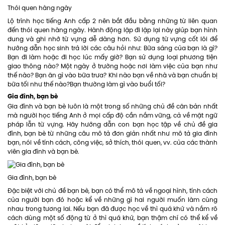
Thói quen hàng ngày
Lộ trình học tiếng Anh cấp 2 nên bắt đầu bằng những từ liên quan
đến thói quen hàng ngày. Hành động lặp đi lặp lại này giúp bạn hình
dung và ghi nhớ từ vựng dễ dàng hơn. Sử dụng từ vựng cốt lõi để
hướng dẫn học sinh trả lời các câu hỏi như: Bữa sáng của bạn là gì?
Bạn đi làm hoặc đi học lúc mấy giờ? Bạn sử dụng loại phương tiện
giao thông nào? Một ngày ở trường hoặc nơi làm việc của bạn như
thế nào? Bạn ăn gì vào bữa trưa? Khi nào bạn về nhà và bạn chuẩn bị
bữa tối như thế nào?Bạn thường làm gì vào buổi tối?
Gia đình, bạn bè
Gia đình và bạn bè luôn là một trong số những chủ đề căn bản nhất
mà người học tiếng Anh ở mọi cấp độ cần nắm vững, cả về mặt ngữ
pháp lẫn từ vựng. Hãy hướng dẫn con bạn học tập về chủ đề gia
đình, bạn bè từ những câu mô tả đơn giản nhất như mô tả gia đình
bạn, nói về tính cách, công việc, sở thích, thói quen, vv. của các thành
viên gia đình và bạn bè.
Gia đình, bạn bè
Đặc biệt với chủ đề bạn bè, bạn có thể mô tả về ngoại hình, tính cách
của người bạn đó hoặc kể về những gì hai người muốn làm cùng
nhau trong tương lai. Nếu bạn đã được học về thì quá khứ và nắm rõ
cách dùng một số động từ ở thì quá khứ, bạn thậm chí có thể kể về