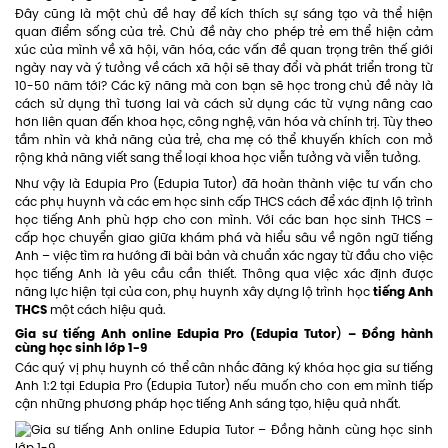
Đây cũng là một chủ đề hay để kích thích sự sáng tạo và thể hiện
quan điểm sống của trẻ. Chủ đề này cho phép trẻ em thể hiện cảm
xúc của mình về xã hội, văn hóa, các vấn đề quan trọng trên thế giới
ngày nay và ý tưởng về cách xã hội sẽ thay đổi và phát triển trong từ
10-50 năm tới? Các kỹ năng mà con bạn sẽ học trong chủ đề này là
cách sử dụng thì tương lai và cách sử dụng các từ vựng nâng cao
hơn liên quan đến khoa học, công nghệ, văn hóa và chính trị. Tùy theo
tầm nhìn và khả năng của trẻ, cha mẹ có thể khuyến khích con mở
rộng khả năng viết sang thể loại khoa học viễn tưởng và viễn tưởng.
Như vậy là Edupia Pro (Edupia Tutor) đã hoàn thành việc tư vấn cho
các phụ huynh và các em học sinh cấp THCS cách để xác định lộ trình
học tiếng Anh phù hợp cho con mình. Với các ban học sinh THCS –
cấp học chuyển giao giữa khám phá và hiểu sâu về ngôn ngữ tiếng
Anh – việc tìm ra hướng đi bài bản và chuẩn xác ngay từ đầu cho việc
học tiếng Anh là yêu cầu cần thiết. Thông qua việc xác định được
tiếng Anh
năng lực hiện tại của con, phụ huynh xây dựng lộ trình học
THCS
một cách hiệu quả.
Gia sư tiếng Anh online Edupia Pro (Edupia Tutor
– Đồng hành
)
cùng học sinh lớp 1-9
Các quý vị phụ huynh có thể cân nhắc đăng ký khóa học gia sư tiếng
Anh 1:2 tại Edupia Pro (Edupia Tutor) nếu muốn cho con em mình tiếp
cận những phương pháp học tiếng Anh sáng tạo, hiệu quả nhất.