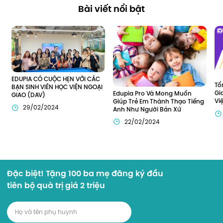
Bài viết nổi bật
EDUPIA CÓ CUỘC HẸN VỚI CÁC 
Tổ
BẠN SINH VIÊN HỌC VIỆN NGOẠI 
Gi
Edupia Pro Và Mong Muốn 
GIAO (DAV)
Vi
Giúp Trẻ Em Thành Thạo Tiếng 
29/02/2024
Anh Như Người Bản Xứ
22/02/2024
Đặc biệt! Tặng 100 ba mẹ đăng ký đầu
tiên bộ quà trị giá 2 triệu