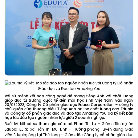
Với sứ mệnh kết hợp công nghệ để mang tiếng Anh với chất lượng
giáo dục từ trường quốc tế đến mọi học sinh Việt Nam, vào ngày
20/9/2023, Công ty Cổ phần giáo dục Educa Corporation – công ty
chủ quản của thương hiệu Tiếng Anh online chất lượng cao Edupia
và Công ty cổ phần giáo dục và đào tạo Amazing You đã ký kết bản
hợp tác đào tạo nguồn nhân lực giữa 2 doanh nghiệp.
Buổi ký kết có sự tham gia của: bà Phan Thị Lư – Giám đốc dự án
Edupia IELTS; bà Trần Thị Mùi Linh – Trưởng phòng Tuyển dụng Giáo
viên Edupia; ông Lại Thế Long – Giám đốc Công ty cổ phần giáo dục