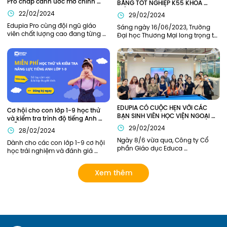
Pro chắp cánh ước mơ chinh 
BẰNG TỐT NGHIỆP K55 KHOA 
phục tiếng Anh
TIẾNG ANH TRƯỜNG ĐẠI HỌC 
22/02/2024
29/02/2024
THƯƠNG MẠI (TMU)
Edupia Pro cùng đội ngũ giáo 
Sáng ngày 16/06/2023, Trường 
viên chất lượng cao đang từng 
Đại học Thương Mại long trọng tổ 
ngày đồng hành cùng thế hệ trẻ 
chức lễ Bế giảng năm học 2022-
em Việt Nam hiện thực hóa ước 
2023 và trao bằng tốt nghiệp cho 
mơ giỏi tiếng Anh như người bản 
sinh viên K55 và khóa cũ tại hội 
xứ.
trường H1. Edupia vinh dự khi 
được mời tham dự buổi lễ.
EDUPIA CÓ CUỘC HẸN VỚI CÁC 
Cơ hội cho con lớp 1-9 học thử 
BẠN SINH VIÊN HỌC VIỆN NGOẠI 
và kiểm tra trình độ tiếng Anh 
GIAO (DAV)
MIỄN PHÍ
29/02/2024
28/02/2024
Ngày 8/6 vừa qua, Công ty Cổ 
Dành cho các con lớp 1-9 cơ hội 
phần Giáo dục Educa 
học trải nghiệm và đánh giá 
Corporation và Học viện Ngoại 
năng lực tiếng Anh bởi các thầy 
Giao đã có buổi gặp mặt tham 
cô giỏi của Edupia Pro (Edupia 
Xem thêm
quan doanh nghiệp. Đại diện 
Tutor). Chương trình hoàn toàn 
phía nhà trường có Chị Lý Thị Hải 
miễn phí vì vậy ba mẹ đăng ký 
Yến – Chủ nhiệm sinh viên năm 
cho con ngay nhé!
nhất, cùng các bạn sinh viên 
tham gia trong đoàn. Hãy cùng 
Edupia nhìn lại những khoảnh 
khắc đáng nhớ này.