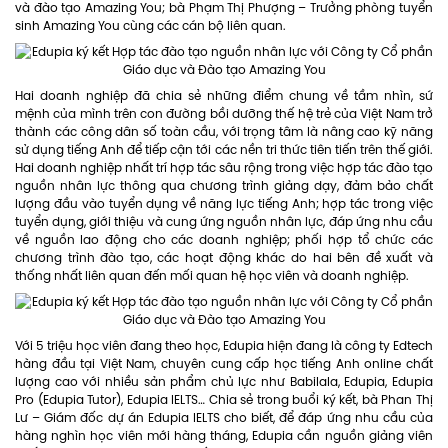
và đào tạo Amazing You; bà Phạm Thị Phượng – Trưởng phòng tuyển
sinh Amazing You cùng các cán bộ liên quan.
Hai doanh nghiệp đã chia sẻ những điểm chung về tầm nhìn, sứ
mệnh của mình trên con đường bồi dưỡng thế hệ trẻ của Việt Nam trở
thành các công dân số toàn cầu, với trọng tâm là nâng cao kỹ năng
sử dụng tiếng Anh để tiếp cận tới các nền tri thức tiên tiến trên thế giới.
Hai doanh nghiệp nhất trí hợp tác sâu rộng trong việc hợp tác đào tạo
nguồn nhân lực thông qua chương trình giảng dạy, đảm bảo chất
lượng đầu vào tuyển dụng về năng lực tiếng Anh; hợp tác trong việc
tuyển dụng, giới thiệu và cung ứng nguồn nhân lực, đáp ứng nhu cầu
về nguồn lao động cho các doanh nghiệp; phối hợp tổ chức các
chương trình đào tạo, các hoạt động khác do hai bên đề xuất và
thống nhất liên quan đến mối quan hệ học viên và doanh nghiệp.
Với 5 triệu học viên đang theo học, Edupia hiện đang là công ty Edtech
hàng đầu tại Việt Nam, chuyên cung cấp học tiếng Anh online chất
lượng cao với nhiều sản phẩm chủ lực như Babilala, Edupia, Edupia
Pro (Edupia Tutor), Edupia IELTS… Chia sẻ trong buổi ký kết, bà Phan Thị
Lư – Giám đốc dự án Edupia IELTS cho biết, để đáp ứng nhu cầu của
hàng nghìn học viên mới hàng tháng, Edupia cần nguồn giảng viên