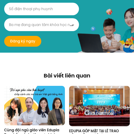
B
a mẹ đang quan tâm khóa học nào?
Đăng ký ngay
Bài viết liên quan
Cùng đội ngũ giáo viên Edupia 
EDUPIA GÓP MẶT TẠI LỄ TRAO 