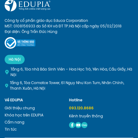
Công ty cổ phần giáo dục Educa Corporation
MST: 0108156933 do Sở KH và ĐT TP.Hà Nội cấp ngày 05/02/2018
Đại diện: Ông Trần Đức Hùng
Hà Nội
Tầng 6, Tòa nhà Báo Sinh Viên - Hoa Học Trò, Yên Hòa, Cầu Giấy, Hà
Nội
Tầng 6, Tòa Comatce Tower, 61 Ngụy Như Kon Tum, Nhân Chính,
Thanh Xuân, Hà Nội
Về EDUPIA
Hotline
Giới thiệu chung
093.120.8686
Khóa học trên EDUPIA
Kênh truyền thông
Cẩm nang
Tin tức