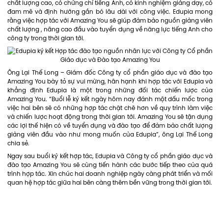
chất lượng cao, có chứng chỉ tiếng Anh, có kinh nghiệm giảng dạy, có
đam mê và định hướng gắn bó lâu dài với công việc. Edupia mong
rằng việc hợp tác với Amazing You sẽ giúp đảm bảo nguồn giảng viên
chất lượng , nâng cao đầu vào tuyển dụng về năng lực tiếng Anh cho
công ty trong thời gian tới.
Ông Lại Thế Long – Giám đốc Công ty cổ phần giáo dục và đào tạo
Amazing You bày tỏ sự vui mừng, hân hạnh khi hợp tác với Edupia và
khẳng định Edupia là một trong những đối tác chiến lược của
Amazing You. “Buổi lễ ký kết ngày hôm nay đánh một dấu mốc trong
việc hai bên sẽ có những hợp tác chặt chẽ hơn về quy trình làm việc
và chiến lược hoạt động trong thời gian tới. Amazing You sẽ tận dụng
các lợi thế hiện có về tuyển dụng và đào tạo để đảm bảo chất lượng
giảng viên đầu vào như mong muốn của Edupia”, ông Lại Thế Long
chia sẻ.
Ngay sau buổi ký kết hợp tác, Edupia và Công ty cổ phần giáo dục và
đào tạo Amazing You sẽ cùng tiến hành các bước tiếp theo của quá
trình hợp tác. Xin chúc hai doanh nghiệp ngày càng phát triển và mối
quan hệ hợp tác giữa hai bên càng thêm bền vững trong thời gian tới.