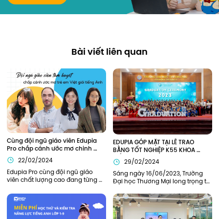
Bài viết liên quan
Cùng đội ngũ giáo viên Edupia 
EDUPIA GÓP MẶT TẠI LỄ TRAO 
Pro chắp cánh ước mơ chinh 
BẰNG TỐT NGHIỆP K55 KHOA 
phục tiếng Anh
TIẾNG ANH TRƯỜNG ĐẠI HỌC 
22/02/2024
29/02/2024
THƯƠNG MẠI (TMU)
Edupia Pro cùng đội ngũ giáo 
Sáng ngày 16/06/2023, Trường 
viên chất lượng cao đang từng 
Đại học Thương Mại long trọng tổ 
ngày đồng hành cùng thế hệ trẻ 
chức lễ Bế giảng năm học 2022-
em Việt Nam hiện thực hóa ước 
2023 và trao bằng tốt nghiệp cho 
mơ giỏi tiếng Anh như người bản 
sinh viên K55 và khóa cũ tại hội 
xứ.
trường H1. Edupia vinh dự khi 