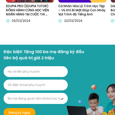
EDUPIA PRO (EDUPIA TUTOR) 
Dà
Cá Nhân Hóa Lộ Trình Học Tập 
ĐỒNG HÀNH CÙNG HỌC VIỆN 
Bứ
– Vũ Khí Bí Mật Giúp Con Nhảy 
NGÂN HÀNG TẠI CUỘC THI 
Ch
Vọt Trình độ Tiếng Anh
SPEAK OUT LOUD 2023
29/02/2024
22/02/2024
Đặc biệt! Tặng 100 ba mẹ đăng ký đầu
tiên bộ quà trị giá 2 triệu
B
a mẹ đang quan tâm khóa học nào?
Đăng ký ngay