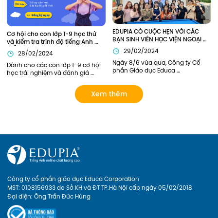
được mời tham dự buổi lễ.
EDUPIA CÓ CUỘC HẸN VỚI CÁC 
Cơ hội cho con lớp 1-9 học thử 
BẠN SINH VIÊN HỌC VIỆN NGOẠI 
và kiểm tra trình độ tiếng Anh 
GIAO (DAV)
MIỄN PHÍ
29/02/2024
28/02/2024
Ngày 8/6 vừa qua, Công ty Cổ 
Dành cho các con lớp 1-9 cơ hội 
phần Giáo dục Educa 
học trải nghiệm và đánh giá 
Corporation và Học viện Ngoại 
năng lực tiếng Anh bởi các thầy 
Giao đã có buổi gặp mặt tham 
cô giỏi của Edupia Pro (Edupia 
Xem thêm
quan doanh nghiệp. Đại diện 
Tutor). Chương trình hoàn toàn 
phía nhà trường có Chị Lý Thị Hải 
miễn phí vì vậy ba mẹ đăng ký 
Yến – Chủ nhiệm sinh viên năm 
cho con ngay nhé!
nhất, cùng các bạn sinh viên 
tham gia trong đoàn. Hãy cùng 
Edupia nhìn lại những khoảnh 
khắc đáng nhớ này.
Công ty cổ phần giáo dục Educa Corporation
MST: 0108156933 do Sở KH và ĐT TP.Hà Nội cấp ngày 05/02/2018
Đại diện: Ông Trần Đức Hùng