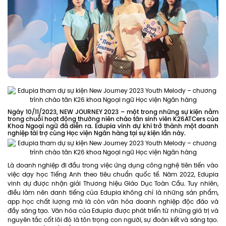
Ngày 10/11/2023, NEW JOURNEY 2023 – một trong những sự kiện nằm
trong chuỗi hoạt động thường niên chào tân sinh viên K26ATCers của
Khoa Ngoại ngữ đã diễn ra. Edupia vinh dự khi trở thành một doanh
nghiệp tài trợ cùng Học viện Ngân hàng tại sự kiện lần này.
Là doanh nghiệp đi đầu trong việc ứng dụng công nghệ tiên tiến vào
việc dạy học Tiếng Anh theo tiêu chuẩn quốc tế. Năm 2022, Edupia
vinh dự được nhận giải Thương hiệu Giáo Dục Toàn Cầu. Tuy nhiên,
điều làm nên danh tiếng của Edupia không chỉ là những sản phẩm,
app học chất lượng mà là còn văn hóa doanh nghiệp độc đáo và
đầy sáng tạo. Văn hóa của Edupia được phát triển từ những giá trị và
nguyên tắc cốt lõi đó là tôn trọng con người, sự đoàn kết và sáng tạo.