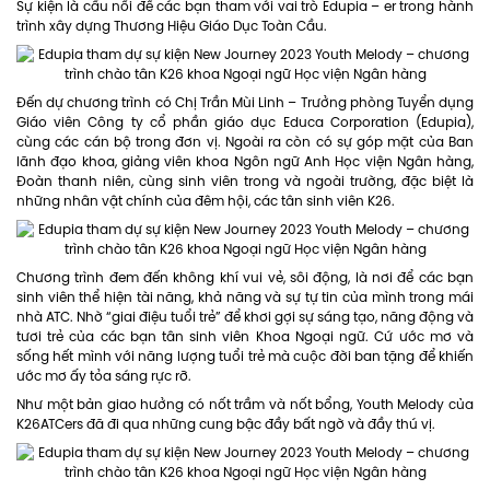
Sự kiện là cầu nối để các bạn tham với vai trò Edupia – er trong hành
trình xây dựng Thương Hiệu Giáo Dục Toàn Cầu.
Đến dự chương trình có Chị Trần Mùi Linh – Trưởng phòng Tuyển dụng
Giáo viên Công ty cổ phần giáo dục Educa Corporation (Edupia),
cùng các cán bộ trong đơn vị. Ngoài ra còn có sự góp mặt của Ban
lãnh đạo khoa, giảng viên khoa Ngôn ngữ Anh Học viện Ngân hàng,
Đoàn thanh niên, cùng sinh viên trong và ngoài trường, đặc biệt là
những nhân vật chính của đêm hội, các tân sinh viên K26.
Chương trình đem đến không khí vui vẻ, sôi động, là nơi để các bạn
sinh viên thể hiện tài năng, khả năng và sự tự tin của mình trong mái
nhà ATC. Nhờ “giai điệu tuổi trẻ” để khơi gợi sự sáng tạo, năng động và
tươi trẻ của các bạn tân sinh viên Khoa Ngoại ngữ. Cứ ước mơ và
sống hết mình với năng lượng tuổi trẻ mà cuộc đời ban tặng để khiến
ước mơ ấy tỏa sáng rực rỡ.
Như một bản giao hưởng có nốt trầm và nốt bổng, Youth Melody của
K26ATCers đã đi qua những cung bậc đầy bất ngờ và đầy thú vị.