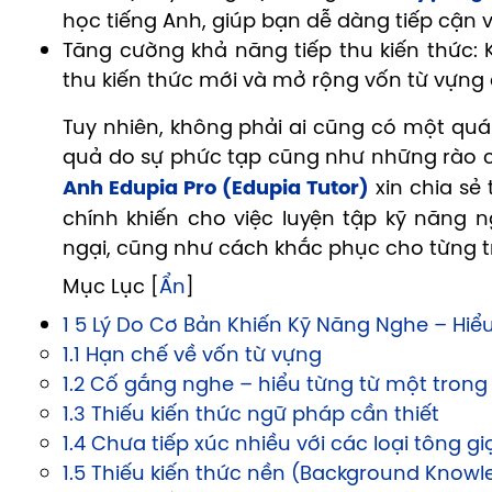
học tiếng Anh, giúp bạn dễ dàng tiếp cận v
Tăng cường khả năng tiếp thu kiến thức: K
thu kiến thức mới và mở rộng vốn từ vựng
Tuy nhiên, không phải ai cũng có một quá 
quả do sự phức tạp cũng như những rào cả
Anh Edupia Pro (Edupia Tutor)
xin chia sẻ
chính khiến cho việc luyện tập kỹ năng 
ngại, cũng như cách khắc phục cho từng 
Mục Lục [
Ẩn
]
1 5 Lý Do Cơ Bản Khiến Kỹ Năng Nghe – Hiể
1.1 Hạn chế về vốn từ vựng
1.2 Cố gắng nghe – hiểu từng từ một trong
1.3 Thiếu kiến thức ngữ pháp cần thiết
1.4 Chưa tiếp xúc nhiều với các loại tông 
1.5 Thiếu kiến thức nền (Background Knowl