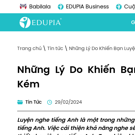
Babilala
EDUPIA Business
Cuộ
G
Trang chủ
\
Tin tức
\
Những Lý Do Khiến Bạn Luy
Những Lý Do Khiến Bạ
Kém
Tin Tức
29/02/2024
Luyện nghe tiếng Anh là một trong những
tiếng Anh. Việc cải thiện khả năng nghe s