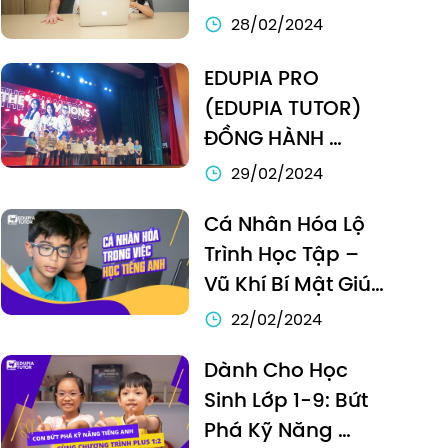
Hướng Tới “Xuất 
28/02/2024
Khẩu” Edtech Ra 
EDUPIA PRO 
Thị Trường ĐôNg 
(EDUPIA TUTOR) 
Nam Á
ĐỒNG HÀNH 
CÙNG HỌC VIỆN 
29/02/2024
NGÂN HÀNG TẠI 
Cá Nhân Hóa Lộ 
CUỘC THI SPEAK 
Trình Học Tập – 
OUT LOUD 2023
Vũ Khí Bí Mật Giúp 
Con Nhảy Vọt 
22/02/2024
Trình độ Tiếng Anh
Dành Cho Học 
Sinh Lớp 1-9: Bứt 
Phá Kỹ Năng 