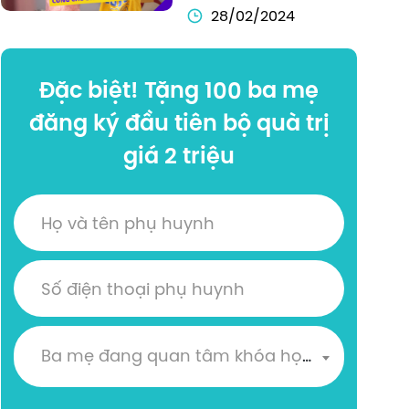
Tiếng Anh Với 
28/02/2024
Chương Trình Plus 
1:2
Đặc biệt! Tặng 100 ba mẹ
đăng ký đầu tiên bộ quà trị
giá 2 triệu
Ba mẹ đang quan tâm khóa học nào?