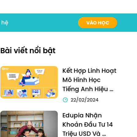
 hệ
VÀO HỌC
Bài viết nổi bật
Kết Hợp Linh Hoạt 
Mô Hình Học 
Tiếng Anh Hiệu 
Quả, Edupia Pro 
22/02/2024
Mang Tới Lớp Học 
Edupia Nhận 
Trực Tuyến Toàn 
Khoản Đầu Tư 14 
Diện Cho Trẻ Em 
Triệu USD Và 
Việt