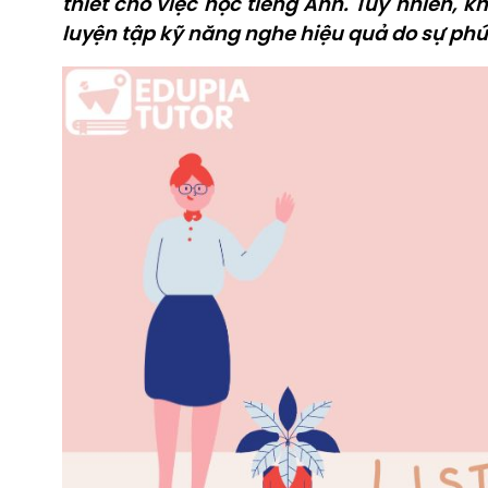
thiết cho việc học tiếng Anh. Tuy nhiên, k
luyện tập kỹ năng nghe hiệu quả do sự ph