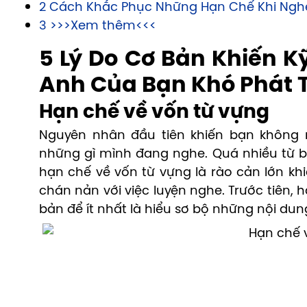
2 Cách Khắc Phục Những Hạn Chế Khi Ngh
3 >>>Xem thêm<<<
5 Lý Do Cơ Bản Khiến K
Anh Của Bạn Khó Phát T
Hạn chế về vốn từ vựng
Nguyên nhân đầu tiên khiến bạn không 
những gì mình đang nghe. Quá nhiều từ bạ
hạn chế về vốn từ vựng là rào cản lớn kh
chán nản với việc luyện nghe. Trước tiên, 
bản để ít nhất là hiểu sơ bộ những nội du