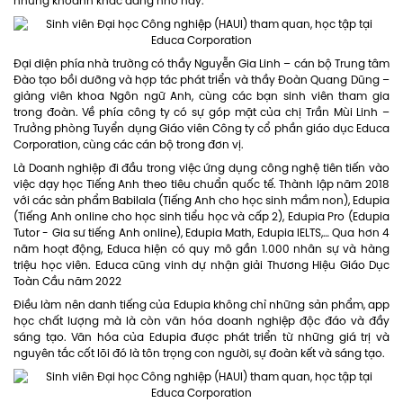
những khoảnh khắc đáng nhớ này.
Đại diện phía nhà trường có thầy Nguyễn Gia Linh – cán bộ Trung tâm
Đào tạo bồi dưỡng và hợp tác phát triển và thầy Đoàn Quang Dũng –
giảng viên khoa Ngôn ngữ Anh, cùng các bạn sinh viên tham gia
trong đoàn. Về phía công ty có sự góp mặt của chị Trần Mùi Linh –
Trưởng phòng Tuyển dụng Giáo viên Công ty cổ phần giáo dục Educa
Corporation, cùng các cán bộ trong đơn vị.
Là Doanh nghiệp đi đầu trong việc ứng dụng công nghệ tiên tiến vào
việc dạy học Tiếng Anh theo tiêu chuẩn quốc tế. Thành lập năm 2018
với các sản phẩm Babilala (Tiếng Anh cho học sinh mầm non), Edupia
(Tiếng Anh online cho học sinh tiểu học và cấp 2), Edupia Pro (Edupia
Tutor - Gia sư tiếng Anh online), Edupia Math, Edupia IELTS,… Qua hơn 4
năm hoạt động, Educa hiện có quy mô gần 1.000 nhân sự và hàng
triệu học viên. Educa cũng vinh dự nhận giải Thương Hiệu Giáo Dục
Toàn Cầu năm 2022
Điều làm nên danh tiếng của Edupia không chỉ những sản phẩm, app
học chất lượng mà là còn văn hóa doanh nghiệp độc đáo và đầy
sáng tạo. Văn hóa của Edupia được phát triển từ những giá trị và
nguyên tắc cốt lõi đó là tôn trọng con người, sự đoàn kết và sáng tạo.