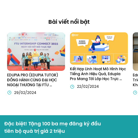
Bài viết nổi bật
Kết Hợp Linh Hoạt Mô Hình Học 
Tiếng Anh Hiệu Quả, Edupia 
Ed
EDUPIA PRO (EDUPIA TUTOR) 
Pro Mang Tới Lớp Học Trực 
Tr
ĐỒNG HÀNH CÙNG ĐẠI HỌC 
Tuyến Toàn Diện Cho Trẻ Em 
Kh
NGOẠI THƯƠNG TẠI FTU 
22/02/2024
Việt
Đô
INTERNSHIP CONNECT 2023
29/02/2024
Đặc biệt! Tặng 100 ba mẹ đăng ký đầu
tiên bộ quà trị giá 2 triệu