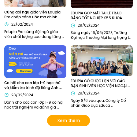
Cùng đội ngũ giáo viên Edupia 
EDUPIA GÓP MẶT TẠI LỄ TRAO 
Pro chắp cánh ước mơ chinh 
BẰNG TỐT NGHIỆP K55 KHOA 
phục tiếng Anh
TIẾNG ANH TRƯỜNG ĐẠI HỌC 
22/02/2024
29/02/2024
THƯƠNG MẠI (TMU)
Edupia Pro cùng đội ngũ giáo 
Sáng ngày 16/06/2023, Trường 
viên chất lượng cao đang từng 
Đại học Thương Mại long trọng tổ 
ngày đồng hành cùng thế hệ trẻ 
chức lễ Bế giảng năm học 2022-
em Việt Nam hiện thực hóa ước 
2023 và trao bằng tốt nghiệp cho 
mơ giỏi tiếng Anh như người bản 
sinh viên K55 và khóa cũ tại hội 
xứ.
trường H1. Edupia vinh dự khi 
được mời tham dự buổi lễ.
EDUPIA CÓ CUỘC HẸN VỚI CÁC 
Cơ hội cho con lớp 1-9 học thử 
BẠN SINH VIÊN HỌC VIỆN NGOẠI 
và kiểm tra trình độ tiếng Anh 
GIAO (DAV)
MIỄN PHÍ
29/02/2024
28/02/2024
Ngày 8/6 vừa qua, Công ty Cổ 
Dành cho các con lớp 1-9 cơ hội 
phần Giáo dục Educa 
học trải nghiệm và đánh giá 
Corporation và Học viện Ngoại 
năng lực tiếng Anh bởi các thầy 
Giao đã có buổi gặp mặt tham 
cô giỏi của Edupia Pro (Edupia 
Xem thêm
quan doanh nghiệp. Đại diện 
Tutor). Chương trình hoàn toàn 
phía nhà trường có Chị Lý Thị Hải 
miễn phí vì vậy ba mẹ đăng ký 
Yến – Chủ nhiệm sinh viên năm 
cho con ngay nhé!
nhất, cùng các bạn sinh viên 