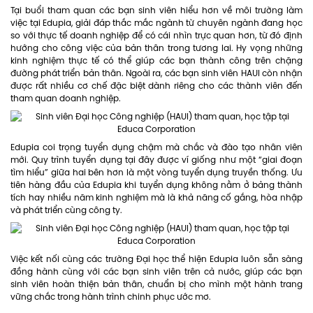
Tại buổi tham quan các bạn sinh viên hiểu hơn về môi trường làm
việc tại Edupia, giải đáp thắc mắc ngành từ chuyên ngành đang học
so với thực tế doanh nghiệp để có cái nhìn trực quan hơn, từ đó định
hướng cho công việc của bản thân trong tương lai. Hy vọng những
kinh nghiệm thực tế có thể giúp các bạn thành công trên chặng
đường phát triển bản thân. Ngoài ra, các bạn sinh viên HAUI còn nhận
được rất nhiều cơ chế đặc biệt dành riêng cho các thành viên đến
tham quan doanh nghiệp.
Edupia coi trọng tuyển dụng chậm mà chắc và đào tạo nhân viên
mới. Quy trình tuyển dụng tại đây được ví giống như một “giai đoạn
tìm hiểu” giữa hai bên hơn là một vòng tuyển dụng truyền thống. Ưu
tiên hàng đầu của Edupia khi tuyển dụng không nằm ở bảng thành
tích hay nhiều năm kinh nghiệm mà là khả năng cố gắng, hòa nhập
và phát triển cùng công ty.
Việc kết nối cùng các trường Đại học thể hiện Edupia luôn sẵn sàng
đồng hành cùng với các bạn sinh viên trên cả nước, giúp các bạn
sinh viên hoàn thiện bản thân, chuẩn bị cho mình một hành trang
vững chắc trong hành trình chinh phục ước mơ.