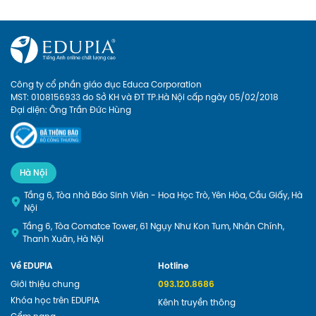
tham gia trong đoàn. Hãy cùng 
Edupia nhìn lại những khoảnh 
khắc đáng nhớ này.
Công ty cổ phần giáo dục Educa Corporation
MST: 0108156933 do Sở KH và ĐT TP.Hà Nội cấp ngày 05/02/2018
Đại diện: Ông Trần Đức Hùng
Hà Nội
Tầng 6, Tòa nhà Báo Sinh Viên - Hoa Học Trò, Yên Hòa, Cầu Giấy, Hà
Nội
Tầng 6, Tòa Comatce Tower, 61 Ngụy Như Kon Tum, Nhân Chính,
Thanh Xuân, Hà Nội
Về EDUPIA
Hotline
Giới thiệu chung
093.120.8686
Khóa học trên EDUPIA
Kênh truyền thông