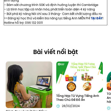
sinh động
– Bám sát chương trình SGK và định hướng luyện thi Cambridge
– Lộ trình học tập cá nhân hóa, phát triển toàn diện 4 kỹ năng
– Bứt phá kỹ năng Nói chỉ sau 3 tháng- Cam kết chất lượng đầu ra
TẠI ĐÂY
>> Đăng ký học thử và kiểm tra năng lực tiếng Anh MIỄN PHÍ
!
Hotline hỗ trợ: 096 132 0011
Bài viết nổi bật
TO
Tổng Hợp Từ Vựng Tiếng Anh 
An
Theo Chủ Đề Đồ Ăn
hã
28/02/2024