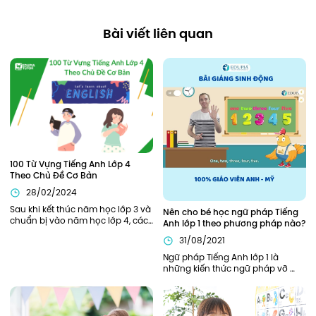
Bài viết liên quan
100 Từ Vựng Tiếng Anh Lớp 4 
Theo Chủ Đề Cơ Bản
28/02/2024
Sau khi kết thúc năm học lớp 3 và 
Nên cho bé học ngữ pháp Tiếng 
chuẩn bị vào năm học lớp 4, các 
Anh lớp 1 theo phương pháp nào?
bạn nhỏ sẽ cần được trang bị, hỗ 
31/08/2021
trợ đầy đủ từ kiến thức ngữ pháp, 
từ vựng cần thiết để bắt đầu năm 
Ngữ pháp Tiếng Anh lớp 1 là 
học thuận lợi nhất. Bên cạnh các 
những kiến thức ngữ pháp vỡ 
kiến thức về ngữ pháp, các từ 
lòng, khởi đầu cho hành trình 
vựng tiếng Anh lớp 4 cũng đóng 
chinh phục Tiếng Anh của bé. Vì 
vai trò quan trọng xuyên suốt 
là nền tảng đầu tiên nên phần 
toàn bộ chương trình học tiếng 
kiến thức này cần được củng cố 