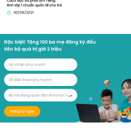
Cách đọc và phát âm Tiếng 
Anh lớp 1 chuẩn quốc tế cho trẻ
30/08/2021
Đặc biệt! Tặng 100 ba mẹ đăng ký đầu
tiên bộ quà trị giá 2 triệu
B
a mẹ đang quan tâm khóa học nào?
Đăng ký ngay