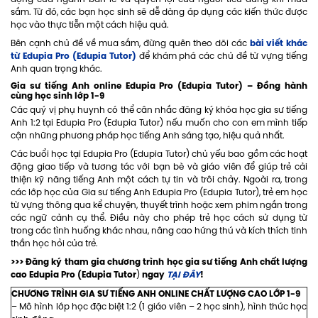
sắm. Từ đó, các bạn học sinh sẽ dễ dàng áp dụng các kiến thức được
học vào thực tiễn một cách hiệu quả.
bài viết khác
Bên cạnh chủ đề về mua sắm, đừng quên theo dõi các
từ Edupia Pro (Edupia Tutor)
để khám phá các chủ đề từ vựng tiếng
Anh quan trọng khác.
Gia sư tiếng Anh online Edupia Pro (Edupia Tutor)
– Đồng hành
cùng học sinh lớp 1-9
Các quý vị phụ huynh có thể cân nhắc đăng ký khóa học gia sư tiếng
Anh 1:2 tại Edupia Pro (Edupia Tutor) nếu muốn cho con em mình tiếp
cận những phương pháp học tiếng Anh sáng tạo, hiệu quả nhất.
Các buổi học tại Edupia Pro (Edupia Tutor) chủ yếu bao gồm các hoạt
động giao tiếp và tương tác với bạn bè và giáo viên để giúp trẻ cải
thiện kỹ năng tiếng Anh một cách tự tin và trôi chảy. Ngoài ra, trong
các lớp học của Gia sư tiếng Anh Edupia Pro (Edupia Tutor), trẻ em học
từ vựng thông qua kể chuyện, thuyết trình hoặc xem phim ngắn trong
các ngữ cảnh cụ thể. Điều này cho phép trẻ học cách sử dụng từ
trong các tình huống khác nhau, nâng cao hứng thú và kích thích tinh
thần học hỏi của trẻ.
>>> Đăng ký tham gia chương trình học gia sư tiếng Anh chất lượng
cao Edupia Pro (Edupia Tutor
ngay
TẠI ĐÂY
!
)
CHƯƠNG TRÌNH GIA SƯ TIẾNG ANH ONLINE CHẤT LƯỢNG CAO LỚP 1-9
– Mô hình lớp học đặc biệt 1:2 (1 giáo viên – 2 học sinh), hình thức học