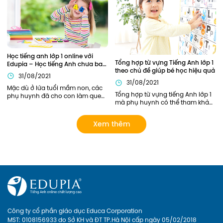
Anh lớp 4 của các bạn nhỏ.
chắc chắn. Vậy nên áp dụng 
phương pháp nào để trẻ có thể 
nắm chắc ngữ pháp Tiếng Anh 
ngay từ khi học lớp 1?
Học tiếng anh lớp 1 online với 
Tổng hợp từ vựng Tiếng Anh lớp 1 
Edupia – Học tiếng Anh chưa bao 
theo chủ đề giúp bé học hiệu quả
giờ thú vị đến thế!
31/08/2021
31/08/2021
Mặc dù ở lứa tuổi mầm non, các 
Tổng hợp từ vựng tiếng Anh lớp 1 
phụ huynh đã cho con làm quen 
mà phụ huynh có thể tham khảo. 
với Tiếng Anh này qua sách báo, 
Ngoài ra, phụ huynh có thể lựa 
các lớp tiếng Anh năng khiếu... 
chọn các khóa học của Edupia 
tuy nhiên chỉ dừng lại ở mức làm 
Xem thêm
để cập nhật cho con hệ thống từ 
quen mà chưa có lộ trình bài bản 
vựng đầy đủ và bài bản nhất! 
rõ ràng. Giờ đây, phụ huynh có 
thể cho con Học tiếng anh lớp 1 
online với Edupia để cung cấp 
cho con một lộ trình rõ ràng, tạo 
cho con hứng thú với việc học 
ngoại ngữ. Hãy xem Edupia sẽ 
mang đến cho con những điều 
thú vị gì nhé
Công ty cổ phần giáo dục Educa Corporation
MST: 0108156933 do Sở KH và ĐT TP.Hà Nội cấp ngày 05/02/2018