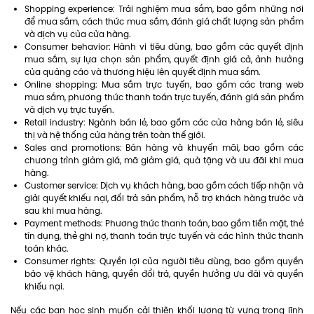
Shopping experience: Trải nghiệm mua sắm, bao gồm những nơi
để mua sắm, cách thức mua sắm, đánh giá chất lượng sản phẩm
và dịch vụ của cửa hàng.
Consumer behavior: Hành vi tiêu dùng, bao gồm các quyết định
mua sắm, sự lựa chọn sản phẩm, quyết định giá cả, ảnh hưởng
của quảng cáo và thương hiệu lên quyết định mua sắm.
Online shopping: Mua sắm trực tuyến, bao gồm các trang web
mua sắm, phương thức thanh toán trực tuyến, đánh giá sản phẩm
và dịch vụ trực tuyến.
Retail industry: Ngành bán lẻ, bao gồm các cửa hàng bán lẻ, siêu
thị và hệ thống cửa hàng trên toàn thế giới.
Sales and promotions: Bán hàng và khuyến mãi, bao gồm các
chương trình giảm giá, mã giảm giá, quà tặng và ưu đãi khi mua
hàng.
Customer service: Dịch vụ khách hàng, bao gồm cách tiếp nhận và
giải quyết khiếu nại, đổi trả sản phẩm, hỗ trợ khách hàng trước và
sau khi mua hàng.
Payment methods: Phương thức thanh toán, bao gồm tiền mặt, thẻ
tín dụng, thẻ ghi nợ, thanh toán trực tuyến và các hình thức thanh
toán khác.
Consumer rights: Quyền lợi của người tiêu dùng, bao gồm quyền
bảo vệ khách hàng, quyền đổi trả, quyền hưởng ưu đãi và quyền
khiếu nại.
Nếu các bạn học sinh muốn cải thiện khối lượng từ vựng trong lĩnh