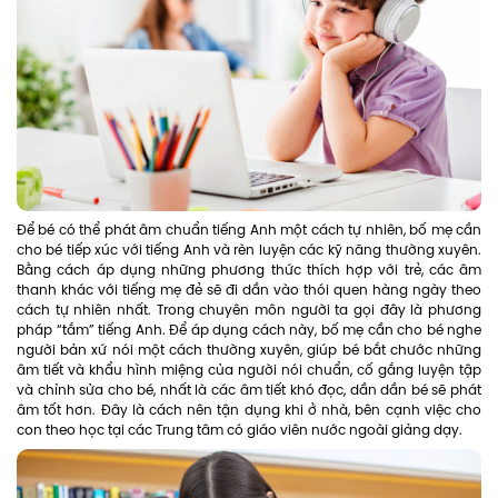
Để bé có thể phát âm chuẩn tiếng Anh một cách tự nhiên, bố mẹ cần
cho bé tiếp xúc với tiếng Anh và rèn luyện các kỹ năng thường xuyên.
Bằng cách áp dụng những phương thức thích hợp với trẻ, các âm
thanh khác với tiếng mẹ đẻ sẽ đi dần vào thói quen hàng ngày theo
cách tự nhiên nhất. Trong chuyên môn người ta gọi đây là phương
pháp “tắm” tiếng Anh. Để áp dụng cách này, bố mẹ cần cho bé nghe
người bản xứ nói một cách thường xuyên, giúp bé bắt chước những
âm tiết và khẩu hình miệng của người nói chuẩn, cố gắng luyện tập
và chỉnh sửa cho bé, nhất là các âm tiết khó đọc, dần dần bé sẽ phát
âm tốt hơn. Đây là cách nên tận dụng khi ở nhà, bên cạnh việc cho
con theo học tại các Trung tâm có giáo viên nước ngoài giảng dạy.