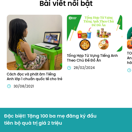
Bài viết nổi bật
TO
Tổng Hợp Từ Vựng Tiếng Anh 
An
Theo Chủ Đề Đồ Ăn
hã
28/02/2024
Cách đọc và phát âm Tiếng 
Anh lớp 1 chuẩn quốc tế cho trẻ
30/08/2021
Đặc biệt! Tặng 100 ba mẹ đăng ký đầu
tiên bộ quà trị giá 2 triệu