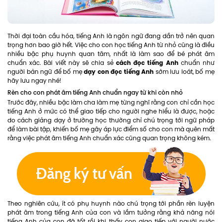
Thời đại toàn cầu hóa, tiếng Anh là ngôn ngữ đang dần trở nên quan
trọng hơn bao giờ hết. Việc cho con học tiếng Anh từ nhỏ cũng là điều
nhiều bậc phụ huynh quan tâm, nhất là làm sao để bé phát âm
cách đọc tiếng Anh
chuẩn xác. Bài viết này sẽ chia sẻ
chuẩn như
dạy con đọc tiếng Anh
người bản ngữ để bố mẹ
sớm lưu loát, bố mẹ
hãy lưu ngay nhé!
Rèn cho con phát âm tiếng Anh chuẩn ngay từ khi còn nhỏ
Trước đây, nhiều bậc làm cha làm mẹ từng nghĩ rằng con chỉ cần học
tiếng Anh ở mức có thể giao tiếp cho người nghe hiểu là được, hoặc
do cách giảng dạy ở trường học thường chỉ chú trọng tới ngữ pháp
để làm bài tập, khiến bố mẹ gây áp lực điểm số cho con mà quên mất
rằng việc phát âm tiếng Anh chuẩn xác cũng quan trọng không kém.
Theo nghiên cứu, ít có phụ huynh nào chú trọng tới phần rèn luyện
phát âm trong tiếng Anh của con và lầm tưởng rằng khả năng nói
tiếng Anh của con đã tốt rồi khi thấy con giao tiếp với người nước