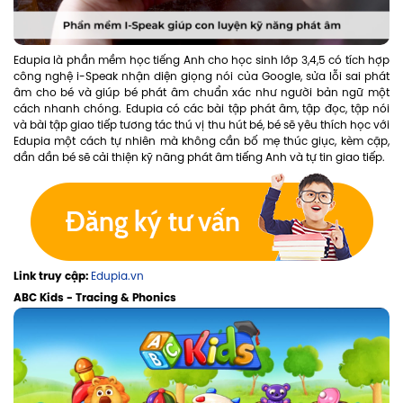
Edupia là phần mềm học tiếng Anh cho học sinh lớp 3,4,5 có tích hợp
công nghệ i-Speak nhận diện giọng nói của Google, sửa lỗi sai phát
âm cho bé và giúp bé phát âm chuẩn xác như người bản ngữ một
cách nhanh chóng. Edupia có các bài tập phát âm, tập đọc, tập nói
và bài tập giao tiếp tương tác thú vị thu hút bé, bé sẽ yêu thích học với
Edupia một cách tự nhiên mà không cần bố mẹ thúc giục, kèm cặp,
dần dần bé sẽ cải thiện kỹ năng phát âm tiếng Anh và tự tin giao tiếp.
Link truy cập:
Edupia.vn
ABC Kids - Tracing & Phonics