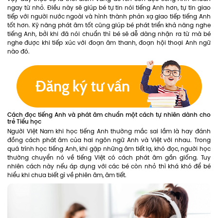
ngay từ nhỏ. Điều này sẽ giúp bé tự tin nói tiếng Anh hơn, tự tin giao
tiếp với người nước ngoài và hình thành phản xạ giao tiếp tiếng Anh
tốt hơn. Kỹ năng phát âm tốt cũng giúp bé phát triển khả năng nghe
tiếng Anh, bởi khi đã nói chuẩn thì bé sẽ dễ dàng nhận ra từ mà bé
nghe được khi tiếp xúc với đoạn âm thanh, đoạn hội thoại Anh ngữ
nào đó.
Cách đọc tiếng Anh và phát âm chuẩn một cách tự nhiên dành cho
trẻ Tiểu học
Người Việt Nam khi học tiếng Anh thường mắc sai lầm là hay đánh
đồng cách phát âm của hai ngôn ngữ Anh và Việt với nhau. Trong
quá trình học tiếng Anh, khi gặp những âm tiết lạ, khó đọc, người học
thường chuyển nó về tiếng Việt có cách phát âm gần giống. Tuy
nhiên cách này nếu áp dụng với các bé còn nhỏ thì khá khó để bé
hiểu khi chưa biết gì về phiên âm, âm tiết.