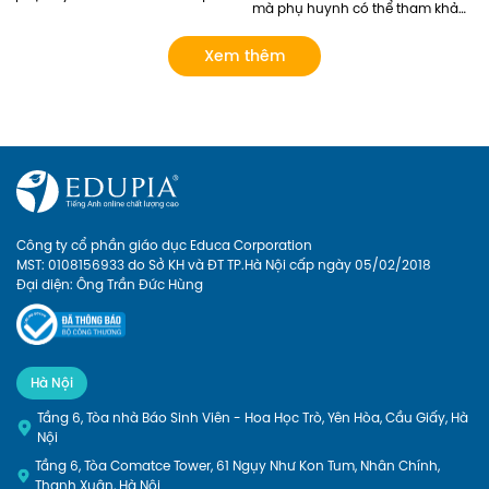
mà phụ huynh có thể tham khảo. 
với Tiếng Anh này qua sách báo, 
Ngoài ra, phụ huynh có thể lựa 
các lớp tiếng Anh năng khiếu... 
chọn các khóa học của Edupia 
tuy nhiên chỉ dừng lại ở mức làm 
Xem thêm
để cập nhật cho con hệ thống từ 
quen mà chưa có lộ trình bài bản 
vựng đầy đủ và bài bản nhất! 
rõ ràng. Giờ đây, phụ huynh có 
thể cho con Học tiếng anh lớp 1 
online với Edupia để cung cấp 
cho con một lộ trình rõ ràng, tạo 
cho con hứng thú với việc học 
ngoại ngữ. Hãy xem Edupia sẽ 
mang đến cho con những điều 
thú vị gì nhé
Công ty cổ phần giáo dục Educa Corporation
MST: 0108156933 do Sở KH và ĐT TP.Hà Nội cấp ngày 05/02/2018
Đại diện: Ông Trần Đức Hùng
Hà Nội
Tầng 6, Tòa nhà Báo Sinh Viên - Hoa Học Trò, Yên Hòa, Cầu Giấy, Hà
Nội
Tầng 6, Tòa Comatce Tower, 61 Ngụy Như Kon Tum, Nhân Chính,
Thanh Xuân, Hà Nội