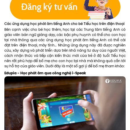
Các ứng dụng học phát âm tiếng Anh cho bé Tiểu học trên điện thoại
Bên cạnh việc cho bé học thêm, học tại các Trung tâm tiếng Anh có
giáo viên bản ngữ giảng dạy, các bậc phụ huynh có thể cho con học
tại nhà thông qua các ứng dụng học phát âm tiếng Anh có thể cài
đặt trên điện thoại, máy tính… Những ứng dụng này đã được nghiên
cứu, xây dựng và phát triển dựa trên khả năng tư duy của người Việt,
cách nhận thức và tiếp cận kiến thức mới của trẻ ở độ tuổi Tiểu học
nên rất phù hợp để bố mẹ cho con học tại nhà mà không quá cần tới
sự hỗ trợ của giáo viên. Dưới đây là một số gợi ý để bố mẹ tham khảo:
Edupia - Học phát âm qua công nghệ i-Speak