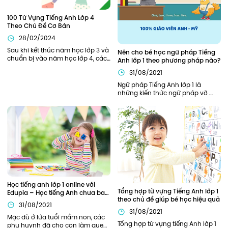
100 Từ Vựng Tiếng Anh Lớp 4 
Theo Chủ Đề Cơ Bản
28/02/2024
Sau khi kết thúc năm học lớp 3 và 
Nên cho bé học ngữ pháp Tiếng 
chuẩn bị vào năm học lớp 4, các 
Anh lớp 1 theo phương pháp nào?
bạn nhỏ sẽ cần được trang bị, hỗ 
31/08/2021
trợ đầy đủ từ kiến thức ngữ pháp, 
từ vựng cần thiết để bắt đầu năm 
Ngữ pháp Tiếng Anh lớp 1 là 
học thuận lợi nhất. Bên cạnh các 
những kiến thức ngữ pháp vỡ 
kiến thức về ngữ pháp, các từ 
lòng, khởi đầu cho hành trình 
vựng tiếng Anh lớp 4 cũng đóng 
chinh phục Tiếng Anh của bé. Vì 
vai trò quan trọng xuyên suốt 
là nền tảng đầu tiên nên phần 
toàn bộ chương trình học tiếng 
kiến thức này cần được củng cố 
Anh lớp 4 của các bạn nhỏ.
chắc chắn. Vậy nên áp dụng 
phương pháp nào để trẻ có thể 
nắm chắc ngữ pháp Tiếng Anh 
ngay từ khi học lớp 1?
Học tiếng anh lớp 1 online với 
Tổng hợp từ vựng Tiếng Anh lớp 1 
Edupia – Học tiếng Anh chưa bao 
theo chủ đề giúp bé học hiệu quả
giờ thú vị đến thế!
31/08/2021
31/08/2021
Mặc dù ở lứa tuổi mầm non, các 
Tổng hợp từ vựng tiếng Anh lớp 1 
phụ huynh đã cho con làm quen 