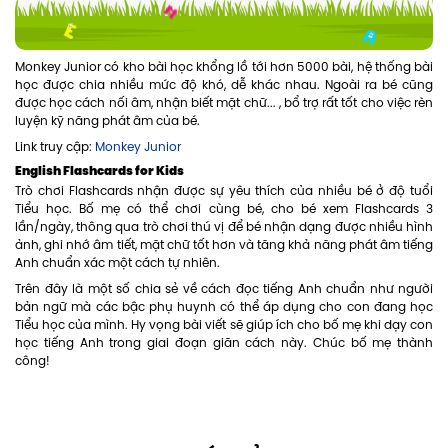
Monkey Junior có kho bài học khổng lồ tới hơn 5000 bài, hệ thống bài
học được chia nhiều mức độ khó, dễ khác nhau. Ngoài ra bé cũng
được học cách nối âm, nhận biết mặt chữ... , bổ trợ rất tốt cho việc rèn
luyện kỹ năng phát âm của bé.
Link truy cập:
Monkey Junior
English Flashcards for Kids
Trò chơi Flashcards nhận được sự yêu thích của nhiều bé ở độ tuổi
Tiểu học. Bố mẹ có thể chơi cùng bé, cho bé xem Flashcards 3
lần/ngày, thông qua trò chơi thú vị để bé nhận dạng được nhiều hình
ảnh, ghi nhớ âm tiết, mặt chữ tốt hơn và tăng khả năng phát âm tiếng
Anh chuẩn xác một cách tự nhiên.
Trên đây là một số chia sẻ về cách đọc tiếng Anh chuẩn như người
bản ngữ mà các bậc phụ huynh có thể áp dụng cho con đang học
Tiểu học của mình. Hy vọng bài viết sẽ giúp ích cho bố mẹ khi dạy con
học tiếng Anh trong giai đoạn giãn cách này. Chúc bố mẹ thành
công!