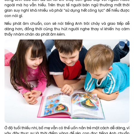
ngoài mà họ vẫn hiểu. Trên thực tế người bản ngữ thường mất thời
gian suy nghĩ khá nhiều và phải “sử dụng hết công lực” để hiểu được
con nói gì.
Nếu phát âm chuẩn, con sẽ nói tiếng Anh trôi chảy và giao tiếp dễ
dàng hơn, đồng thời cũng thu hút người nghe thay vì khiến họ cảm
thấy nhàm chán do phát âm kém.
Ở độ tuổi thiếu nhi, bố mẹ vẫn có thể uốn nắn trẻ một cách dễ dàng, vì
vậy đây thực sự là thời điểm vàng để rèn con đọc tiếng Anh chuẩn