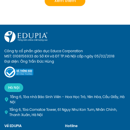
Xem thêm
để cập nhật cho con hệ thống từ 
quen mà chưa có lộ trình bài bản 
vựng đầy đủ và bài bản nhất! 
rõ ràng. Giờ đây, phụ huynh có 
thể cho con Học tiếng anh lớp 1 
online với Edupia để cung cấp 
cho con một lộ trình rõ ràng, tạo 
cho con hứng thú với việc học 
ngoại ngữ. Hãy xem Edupia sẽ 
mang đến cho con những điều 
thú vị gì nhé
Công ty cổ phần giáo dục Educa Corporation
MST: 0108156933 do Sở KH và ĐT TP.Hà Nội cấp ngày 05/02/2018
Đại diện: Ông Trần Đức Hùng
Hà Nội
Tầng 6, Tòa nhà Báo Sinh Viên - Hoa Học Trò, Yên Hòa, Cầu Giấy, Hà
Nội
Tầng 6, Tòa Comatce Tower, 61 Ngụy Như Kon Tum, Nhân Chính,
Thanh Xuân, Hà Nội
Về EDUPIA
Hotline