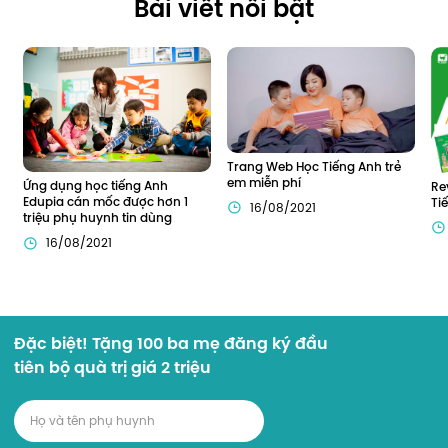
Bài viết nổi bật
Trang Web Học Tiếng Anh trẻ 
em miễn phí
Ứng dụng học tiếng Anh 
Re
Edupia cán mốc được hơn 1 
Ti
16/08/2021
triệu phụ huynh tin dùng
16/08/2021
Đặc biệt! Tặng 100 ba mẹ đăng ký đầu
tiên bộ quà trị giá 2 triệu