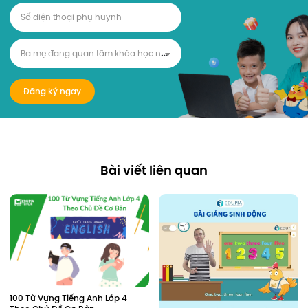
B
a mẹ đang quan tâm khóa học nào?
Đăng ký ngay
Bài viết liên quan
100 Từ Vựng Tiếng Anh Lớp 4 