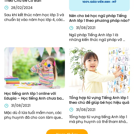
Theo Chủ Đề Cơ Bản
28/02/2024
Sau khi kết thúc năm học lớp 3 và 
Nên cho bé học ngữ pháp Tiếng 
chuẩn bị vào năm học lớp 4, các 
Anh lớp 1 theo phương pháp nào?
bạn nhỏ sẽ cần được trang bị, hỗ 
31/08/2021
trợ đầy đủ từ kiến thức ngữ pháp, 
từ vựng cần thiết để bắt đầu năm 
Ngữ pháp Tiếng Anh lớp 1 là 
học thuận lợi nhất. Bên cạnh các 
những kiến thức ngữ pháp vỡ 
kiến thức về ngữ pháp, các từ 
lòng, khởi đầu cho hành trình 
vựng tiếng Anh lớp 4 cũng đóng 
chinh phục Tiếng Anh của bé. Vì 
vai trò quan trọng xuyên suốt 
là nền tảng đầu tiên nên phần 
toàn bộ chương trình học tiếng 
kiến thức này cần được củng cố 
Anh lớp 4 của các bạn nhỏ.
chắc chắn. Vậy nên áp dụng 
phương pháp nào để trẻ có thể 
nắm chắc ngữ pháp Tiếng Anh 
ngay từ khi học lớp 1?
Học tiếng anh lớp 1 online với 
Tổng hợp từ vựng Tiếng Anh lớp 1 
Edupia – Học tiếng Anh chưa bao 
theo chủ đề giúp bé học hiệu quả
giờ thú vị đến thế!
31/08/2021
31/08/2021
Mặc dù ở lứa tuổi mầm non, các 
Tổng hợp từ vựng tiếng Anh lớp 1 
phụ huynh đã cho con làm quen 
mà phụ huynh có thể tham khảo. 
với Tiếng Anh này qua sách báo, 
Ngoài ra, phụ huynh có thể lựa 
các lớp tiếng Anh năng khiếu... 
chọn các khóa học của Edupia 
tuy nhiên chỉ dừng lại ở mức làm 