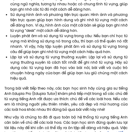
cùng ngữ nghĩa, tương tự nhau hoặc có chung tính từ vựng, giúp
bạn ghi nhớ các từ đó một cách dễ dàng hơn.
Sử dụng hình ảnh và phương tiện trực quan: Hình ảnh và phương
tiện trực quan giúp bạn hình dung và ghi nhớ từ vựng một cách
dễ dàng hơn. Ví dụ, hình ảnh của một cái bàn sẽ giúp bạn ghi nhớ
từ vựng “desk” một cách dễ dàng hơn.
Luyện phát âm và sử dụng từ vựng trong câu: Nếu bạn chỉ học từ
vựng mà không sử dụng nó trong câu, thì bạn có thể quên nó rất
nhanh. Vì vậy, hãy tập luyện phát âm và sử dụng từ vựng trong
câu để giúp bạn ghi nhớ từ vựng một cách hiệu quả hơn.
Lặp lại và sử dụng từ vựng thường xuyên: Lặp lại và sử dụng từ
vựng thường xuyên là cách tốt nhất để ghi nhớ từ vựng. Hãy sử
dụng các từ vựng bạn đã học vào bài nói, bài viết và cuộc trò
chuyện hàng ngày của bạn để giúp bạn lưu giữ chúng một cách
hiệu quả.
Trong bài viết tiếp theo này, các bạn học sinh hãy cùng gia sư tiếng
Anh Edupia Pro (Edupia Tutor) khám phá tiếp một trong số các chủ đề
từ vựng tiếng Anh rất được ưa thích: chủ đề về các loài hoa. Nếu các
em là những người yêu thiên nhiên, yêu cái đẹp và mùi hương của
các loài hoa khác nhau thì đừng bỏ qua bài viết này nhé!
Như vậy là chúng ta đã đi qua toàn bộ hệ thống từ vựng tiếng Anh
căn bản về chủ đề các loài hoa. Các bạn học sinh đừng quên lưu lại
tài liệu này để khi cần có thể lấy ra ôn tập dễ dàng và hiệu quả. Việc