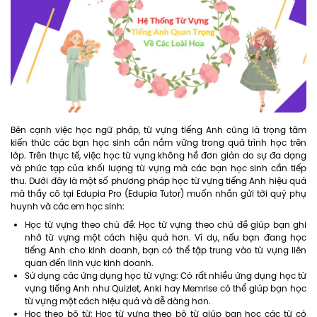
Bên cạnh việc học ngữ pháp, từ vựng tiếng Anh cũng là trọng tâm
kiến thức các bạn học sinh cần nắm vững trong quá trình học trên
lớp. Trên thực tế, việc học từ vựng không hề đơn giản do sự đa dạng
và phức tạp của khối lượng từ vựng mà các bạn học sinh cần tiếp
thu. Dưới đây là một số phương pháp học từ vựng tiếng Anh hiệu quả
mà thầy cô tại Edupia Pro (Edupia Tutor) muốn nhắn gửi tới quý phụ
huynh và các em học sinh:
Học từ vựng theo chủ đề: Học từ vựng theo chủ đề giúp bạn ghi
nhớ từ vựng một cách hiệu quả hơn. Ví dụ, nếu bạn đang học
tiếng Anh cho kinh doanh, bạn có thể tập trung vào từ vựng liên
quan đến lĩnh vực kinh doanh.
Sử dụng các ứng dụng học từ vựng: Có rất nhiều ứng dụng học từ
vựng tiếng Anh như Quizlet, Anki hay Memrise có thể giúp bạn học
từ vựng một cách hiệu quả và dễ dàng hơn.
Học theo bộ từ: Học từ vựng theo bộ từ giúp bạn học các từ có