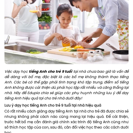
tiếng Anh cho trẻ 9 tuổi
Việc dạy học
tại nhà chưa bao giờ là vấn đề
dễ dàng với bố mẹ, đặc biệt là các bố mẹ không thành thạo tiếng
Anh. Các bé có thể gặp phải tình trạng khó tập trung, điểm số tiếng
Anh không được cải thiện dù phải học tập rất nhiều và căng thẳng tại
nhà. Hãy để Edupia chia sẻ giúp các phụ huynh những lưu ý để dạy
tiếng Anh hiệu quả tại cho trẻ nhà dưới đây!
Lưu ý dạy học tiếng Anh cho trẻ 9 tuổi tại nhà hiệu quả
Có rất nhiều cách giảng dạy tiếng Anh tại nhà cho trẻ đã được chia sẻ
nhưng không phải cách nào cũng mang lại hiệu quả. Để cải thiện,
trước hết bố mẹ cần đánh giá chính xác trình độ tiếng Anh cũng như
sở thích học tập của con, sau đó, cân đối việc học theo các cách dưới
học.