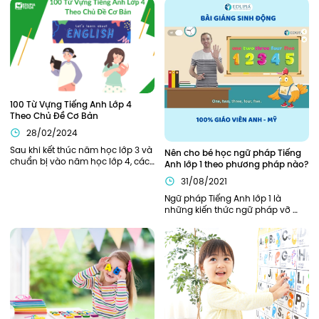
100 Từ Vựng Tiếng Anh Lớp 4 
Theo Chủ Đề Cơ Bản
28/02/2024
Sau khi kết thúc năm học lớp 3 và 
Nên cho bé học ngữ pháp Tiếng 
chuẩn bị vào năm học lớp 4, các 
Anh lớp 1 theo phương pháp nào?
bạn nhỏ sẽ cần được trang bị, hỗ 
31/08/2021
trợ đầy đủ từ kiến thức ngữ pháp, 
từ vựng cần thiết để bắt đầu năm 
Ngữ pháp Tiếng Anh lớp 1 là 
học thuận lợi nhất. Bên cạnh các 
những kiến thức ngữ pháp vỡ 
kiến thức về ngữ pháp, các từ 
lòng, khởi đầu cho hành trình 
vựng tiếng Anh lớp 4 cũng đóng 
chinh phục Tiếng Anh của bé. Vì 
vai trò quan trọng xuyên suốt 
là nền tảng đầu tiên nên phần 
toàn bộ chương trình học tiếng 
kiến thức này cần được củng cố 
Anh lớp 4 của các bạn nhỏ.
chắc chắn. Vậy nên áp dụng 
phương pháp nào để trẻ có thể 
nắm chắc ngữ pháp Tiếng Anh 
ngay từ khi học lớp 1?