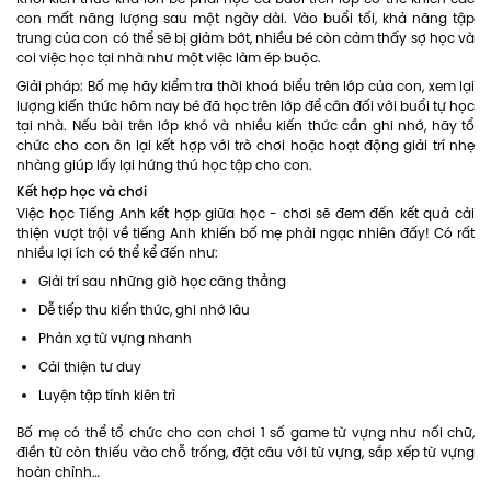
con mất năng lượng sau một ngày dài. Vào buổi tối, khả năng tập
trung của con có thể sẽ bị giảm bớt, nhiều bé còn cảm thấy sợ học và
coi việc học tại nhà như một việc làm ép buộc.
Giải pháp: Bố mẹ hãy kiểm tra thời khoá biểu trên lớp của con, xem lại
lượng kiến thức hôm nay bé đã học trên lớp để cân đối với buổi tự học
tại nhà. Nếu bài trên lớp khó và nhiều kiến thức cần ghi nhớ, hãy tổ
chức cho con ôn lại kết hợp với trò chơi hoặc hoạt động giải trí nhẹ
nhàng giúp lấy lại hứng thú học tập cho con.
Kết hợp học và chơi
Việc học Tiếng Anh kết hợp giữa học - chơi sẽ đem đến kết quả cải
thiện vượt trội về tiếng Anh khiến bố mẹ phải ngạc nhiên đấy! Có rất
nhiều lợi ích có thể kể đến như:
Giải trí sau những giờ học căng thẳng
Dễ tiếp thu kiến thức, ghi nhớ lâu
Phản xạ từ vựng nhanh
Cải thiện tư duy
Luyện tập tính kiên trì
Bố mẹ có thể tổ chức cho con chơi 1 số game từ vựng như nối chữ,
điền từ còn thiếu vào chỗ trống, đặt câu với từ vựng, sắp xếp từ vựng
hoàn chỉnh…