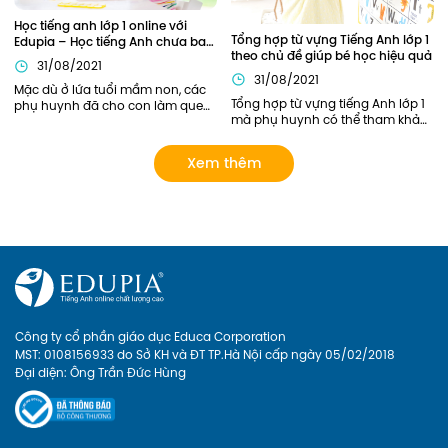
Học tiếng anh lớp 1 online với 
Tổng hợp từ vựng Tiếng Anh lớp 1 
Edupia – Học tiếng Anh chưa bao 
theo chủ đề giúp bé học hiệu quả
giờ thú vị đến thế!
31/08/2021
31/08/2021
Mặc dù ở lứa tuổi mầm non, các 
Tổng hợp từ vựng tiếng Anh lớp 1 
phụ huynh đã cho con làm quen 
mà phụ huynh có thể tham khảo. 
với Tiếng Anh này qua sách báo, 
Ngoài ra, phụ huynh có thể lựa 
các lớp tiếng Anh năng khiếu... 
chọn các khóa học của Edupia 
tuy nhiên chỉ dừng lại ở mức làm 
Xem thêm
để cập nhật cho con hệ thống từ 
quen mà chưa có lộ trình bài bản 
vựng đầy đủ và bài bản nhất! 
rõ ràng. Giờ đây, phụ huynh có 
thể cho con Học tiếng anh lớp 1 
online với Edupia để cung cấp 
cho con một lộ trình rõ ràng, tạo 
cho con hứng thú với việc học 
ngoại ngữ. Hãy xem Edupia sẽ 
mang đến cho con những điều 
thú vị gì nhé
Công ty cổ phần giáo dục Educa Corporation
MST: 0108156933 do Sở KH và ĐT TP.Hà Nội cấp ngày 05/02/2018
Đại diện: Ông Trần Đức Hùng