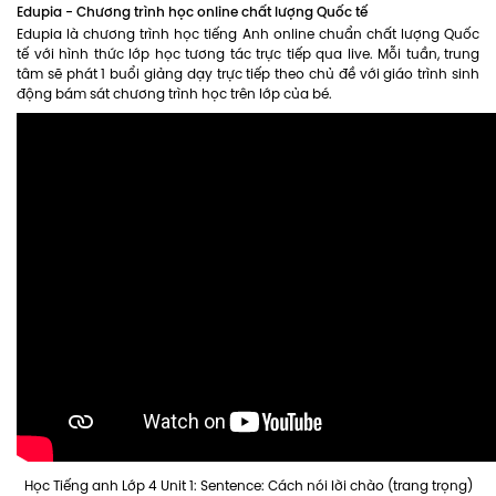
Edupia - Chương trình học online chất lượng Quốc tế
Edupia là chương trình học tiếng Anh online chuẩn chất lượng Quốc
tế với hình thức lớp học tương tác trực tiếp qua live. Mỗi tuần, trung
tâm sẽ phát 1 buổi giảng dạy trực tiếp theo chủ đề với giáo trình sinh
động bám sát chương trình học trên lớp của bé.
Học Tiếng anh Lớp 4 Unit 1: Sentence: Cách nói lời chào (trang trọng)