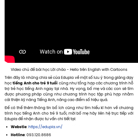
Video chủ đề bài học Lời chào - Hello trên English with Cartoons
Trên đây là những chia sẻ của Edupia về một số lưu ý trong giảng dạy
tiếng Anh cho trẻ 9 tuổi
học
cũng như tổng hợp các chương trình hỗ
trợ trẻ học tiếng Anh ngay tại nhà. Hy vọng, bố mẹ và các con sẽ tìm
được phương pháp cũng như chương trình học tập phù hợp nhằm
cải thiện kỹ năng Tiếng Anh, nâng cao điểm số hiệu quả.
Để có thể thêm thông tin bổ ích cũng như tìm hiểu kĩ hơn về chương
trình học tiếng Anh cho trẻ 9 tuổi, mời bố mẹ hãy liên hệ trực tiếp với
Edupia để nhận được tư vấn chi tiết tại:
Webstie
:
https://edupia.vn/
Hotline
: 093.120.8686