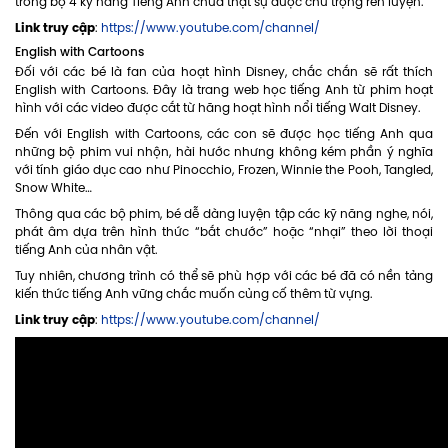
trong bộ 4 kỹ năng Tiếng Anh chưa thật sự được chú trọng rèn luyện.
Link truy cập
:
https://www.youtube.com/channel/
English with Cartoons
Đối với các bé là fan của hoạt hình Disney, chắc chắn sẽ rất thích
English with Cartoons. Đây là trang web học tiếng Anh từ phim hoạt
hình với các video được cắt từ hãng hoạt hình nổi tiếng Walt Disney.
Đến với English with Cartoons, các con sẽ được học tiếng Anh qua
những bộ phim vui nhộn, hài hước nhưng không kém phần ý nghĩa
với tính giáo dục cao như Pinocchio, Frozen, Winnie the Pooh, Tangled,
Snow White…
Thông qua các bộ phim, bé dễ dàng luyện tập các kỹ năng nghe, nói,
phát âm dựa trên hình thức “bắt chước” hoặc “nhại” theo lời thoại
tiếng Anh của nhân vật.
Tuy nhiên, chương trình có thể sẽ phù hợp với các bé đã có nền tảng
kiến thức tiếng Anh vững chắc muốn củng cố thêm từ vựng.
Link truy cập
:
https://www.youtube.com/channel/