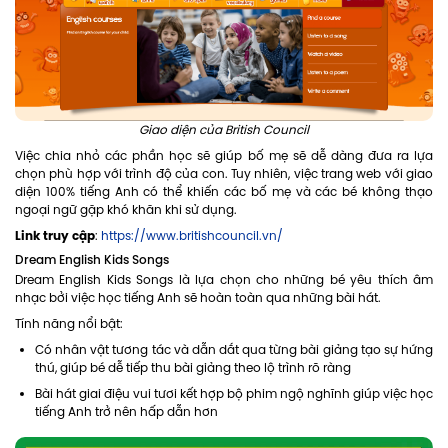
Giao diện của British Council
Việc chia nhỏ các phần học sẽ giúp bố mẹ sẽ dễ dàng đưa ra lựa
chọn phù hợp với trình độ của con. Tuy nhiên, việc trang web với giao
diện 100% tiếng Anh có thể khiến các bố mẹ và các bé không thạo
ngoại ngữ gặp khó khăn khi sử dụng.
Link truy cập
:
https://www.britishcouncil.vn/
Dream English Kids Songs
Dream English Kids Songs là lựa chọn cho những bé yêu thích âm
nhạc bởi việc học tiếng Anh sẽ hoàn toàn qua những bài hát.
Tính năng nổi bật:
Có nhân vật tương tác và dẫn dắt qua từng bài giảng tạo sự hứng
thú, giúp bé dễ tiếp thu bài giảng theo lộ trình rõ ràng
Bài hát giai điệu vui tươi kết hợp bộ phim ngộ nghĩnh giúp việc học
tiếng Anh trở nên hấp dẫn hơn