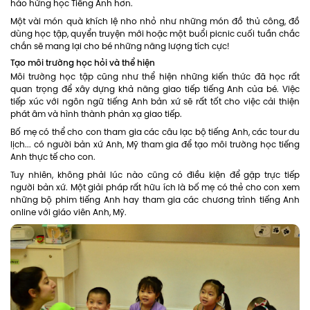
hào hứng học Tiếng Anh hơn.
Một vài món quà khích lệ nho nhỏ như những món đồ thủ công, đồ
dùng học tập, quyển truyện mới hoặc một buổi picnic cuối tuần chắc
chắn sẽ mang lại cho bé những năng lượng tích cực!
Tạo môi trường học hỏi và thể hiện
Môi trường học tập cũng như thể hiện những kiến thức đã học rất
quan trọng để xây dựng khả năng giao tiếp tiếng Anh của bé. Việc
tiếp xúc với ngôn ngữ tiếng Anh bản xứ sẽ rất tốt cho việc cải thiện
phát âm và hình thành phản xạ giao tiếp.
Bố mẹ có thể cho con tham gia các câu lạc bộ tiếng Anh, các tour du
lịch... có người bản xứ Anh, Mỹ tham gia để tạo môi trường học tiếng
Anh thực tế cho con.
Tuy nhiên, không phải lúc nào cũng có điều kiện để gặp trực tiếp
người bản xứ. Một giải pháp rất hữu ích là bố mẹ có thẻ cho con xem
những bộ phim tiếng Anh hay tham gia các chương trình tiếng Anh
online với giáo viên Anh, Mỹ.