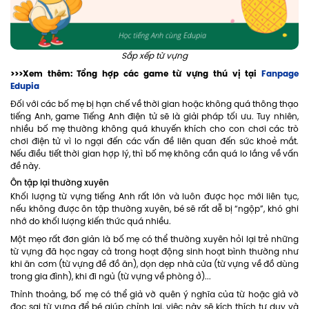
Sắp xếp từ vựng
>>>Xem thêm: Tổng hợp các game từ vựng thú vị tại
Fanpage
Edupia
Đối với các bố mẹ bị hạn chế về thời gian hoặc không quá thông thạo
tiếng Anh, game Tiếng Anh điện tử sẽ là giải pháp tối ưu. Tuy nhiên,
nhiều bố mẹ thường không quá khuyến khích cho con chơi các trò
chơi điện tử vì lo ngại đến các vấn đề liên quan đến sức khoẻ mắt.
Nếu điều tiết thời gian hợp lý, thì bố mẹ không cần quá lo lắng về vấn
đề này.
Ôn tập lại thường xuyên
Khối lượng từ vựng tiếng Anh rất lớn và luôn được học mới liên tục,
nếu không được ôn tập thường xuyên, bé sẽ rất dễ bị “ngộp”, khó ghi
nhớ do khối lượng kiến thức quá nhiều.
Một mẹo rất đơn giản là bố mẹ có thể thường xuyên hỏi lại trẻ những
từ vựng đã học ngay cả trong hoạt động sinh hoạt bình thường như
khi ăn cơm (từ vựng đề đồ ăn), dọn dẹp nhà cửa (từ vựng về đồ dùng
trong gia đình), khi đi ngủ (từ vựng về phòng ở)...
Thỉnh thoảng, bố mẹ có thể giả vờ quên ý nghĩa của từ hoặc giả vờ
đọc sai từ vựng để bé giúp chỉnh lại, việc này sẽ kích thích tư duy và