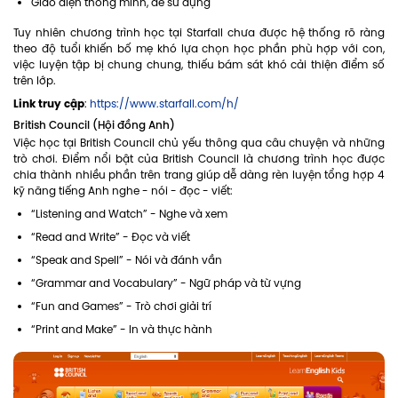
Giao diện thông minh, dễ sử dụng
Tuy nhiên chương trình học tại Starfall chưa được hệ thống rõ ràng
theo độ tuổi khiến bố mẹ khó lựa chọn học phần phù hợp với con,
việc luyện tập bị chung chung, thiếu bám sát khó cải thiện điểm số
trên lớp.
Link truy cập
:
https://www.starfall.com/h/
British Council (Hội đồng Anh)
Việc học tại British Council chủ yếu thông qua câu chuyện và những
trò chơi. Điểm nổi bật của British Council là chương trình học được
chia thành nhiều phần trên trang giúp dễ dàng rèn luyện tổng hợp 4
kỹ năng tiếng Anh nghe - nói - đọc - viết:
“Listening and Watch” - Nghe và xem
“Read and Write” - Đọc và viết
“Speak and Spell” - Nói và đánh vần
“Grammar and Vocabulary” - Ngữ pháp và từ vựng
“Fun and Games” - Trò chơi giải trí
“Print and Make” - In và thực hành