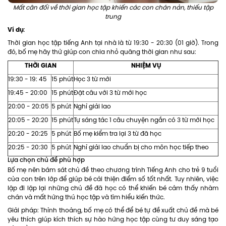
Mất cân đối về thời gian học tập khiến các con chán nản, thiếu tập
trung
Ví dụ
:
Thời gian học tập tiếng Anh tại nhà là từ 19:30 - 20:30 (01 giờ). Trong
đó, bố mẹ hãy thử giúp con chia nhỏ quãng thời gian như sau:
THỜI GIAN
NHIỆM VỤ
19:30 - 19: 45
15 phút
Học 3 từ mới
19:45 - 20:00
15 phút
Đặt câu với 3 từ mới học
20:00 - 20:05
5 phút
Nghỉ giải lao
20:05 - 20:20
15 phút
Tự sáng tác 1 câu chuyện ngắn có 3 từ mới học
20:20 - 20:25
5 phút
Bố mẹ kiểm tra lại 3 từ đã học
20:25 - 20:30
5 phút
Nghỉ giải lao chuẩn bị cho môn học tiếp theo
Lựa chọn chủ đề phù hợp
Bố mẹ nên bám sát chủ đề theo chương trình Tiếng Anh cho trẻ 9 tuổi
của con trên lớp để giúp bé cải thiện điểm số tốt nhất. Tuy nhiên, việc
lặp đi lặp lại những chủ đề đã học có thể khiến bé cảm thấy nhàm
chán và mất hứng thú học tập và tìm hiểu kiến thức.
Giải pháp: Thỉnh thoảng, bố mẹ có thể để bé tự đề xuất chủ đề mà bé
yêu thích giúp kích thích sự hào hứng học tập cùng tư duy sáng tạo