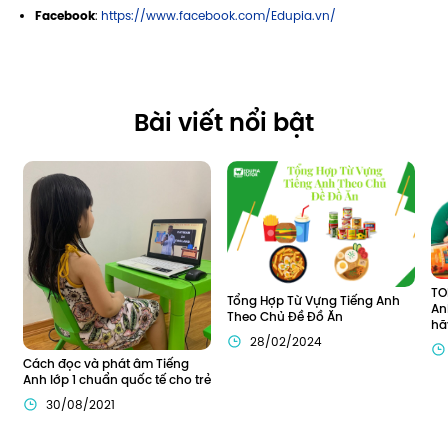
Facebook
:
https://www.facebook.com/Edupia.vn/
Bài viết nổi bật
TO
Tổng Hợp Từ Vựng Tiếng Anh 
An
Theo Chủ Đề Đồ Ăn
hã
28/02/2024
Cách đọc và phát âm Tiếng 
Anh lớp 1 chuẩn quốc tế cho trẻ
30/08/2021