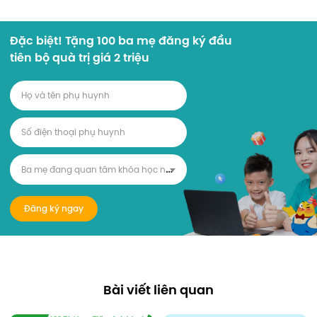
Đặc biệt! Tặng 100 ba mẹ đăng ký đầu
tiên bộ quà trị giá 2 triệu
B
a mẹ đang quan tâm khóa học nào?
Đăng ký ngay
Bài viết liên quan