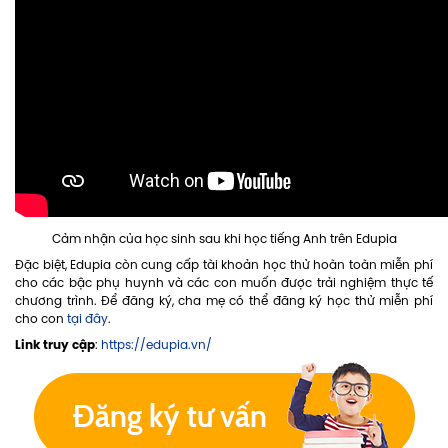
Cảm nhận của học sinh sau khi học tiếng Anh trên Edupia
Đặc biệt, Edupia còn cung cấp tài khoản học thử hoàn toàn miễn phí
cho các bậc phụ huynh và các con muốn được trải nghiệm thực tế
chương trình. Để đăng ký, cha mẹ có thể đăng ký học thử miễn phí
cho con
tại đây
.
Link truy cập
:
https://edupia.vn/