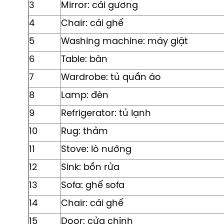
3
Mirror: cái gương
4
Chair: cái ghế
5
Washing machine: máy giặt
6
Table: bàn
7
Wardrobe: tủ quần áo
8
Lamp: đèn
9
Refrigerator: tủ lạnh
10
Rug: thảm
11
Stove: lò nướng
12
Sink: bồn rửa
13
Sofa: ghế sofa
14
Chair: cái ghế
15
Door: cửa chính