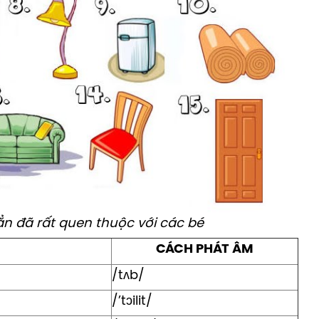
ẳn đã rất quen thuộc với các bé
CÁCH PHÁT ÂM
/tʌb/
/’tɔilit/