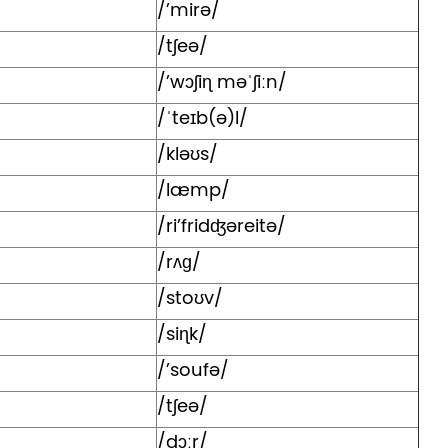
/’mirə/
/tʃeə/
/’wɔʃiɳ məˈʃiːn/
/ˈteɪb(ə)l/
/kləʊs/
/læmp/
/ri’fridʤəreitə/
/rʌɡ/
/stoʊv/
/siɳk/
/’soufə/
/tʃeə/
/dɔːr/