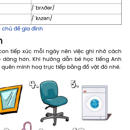
/ˈbrʌðər/
/ˈkʌzən/
 chủ đề gia đình
h
on tiếp xúc mỗi ngày nên việc ghi nhớ cách
ễ dàng hơn. Khi hướng dẫn bé học tiếng Anh
 quên minh hoạ trực tiếp bằng đồ vật đó nhé.