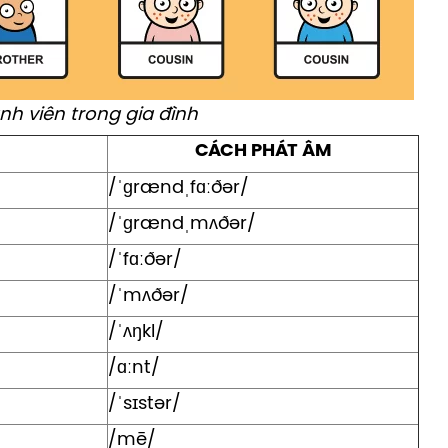
ành viên trong gia đình
CÁCH PHÁT ÂM
/ˈɡrændˌfɑːðər/
/ˈɡrændˌmʌðər/
/ˈfɑːðər/
/ˈmʌðər/
/ˈʌŋkl/
/ɑːnt/
/ˈsɪstər/
/mē/