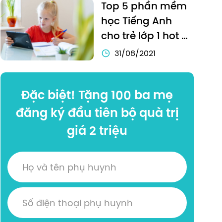
Top 5 phần mềm 
học Tiếng Anh 
cho trẻ lớp 1 hot 
nhất hiện nay
31/08/2021
Đặc biệt! Tặng 100 ba mẹ
đăng ký đầu tiên bộ quà trị
giá 2 triệu