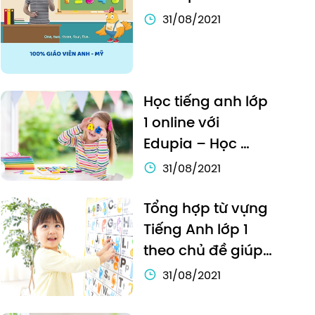
phương pháp 
31/08/2021
nào?
Học tiếng anh lớp 
1 online với 
Edupia – Học 
tiếng Anh chưa 
31/08/2021
bao giờ thú vị đến 
thế!
Tổng hợp từ vựng 
Tiếng Anh lớp 1 
theo chủ đề giúp 
bé học hiệu quả
31/08/2021