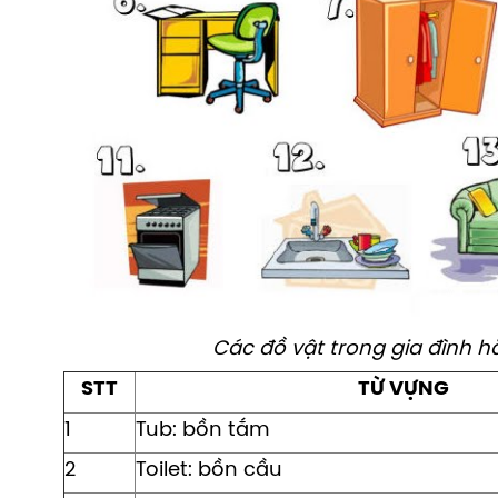
Các đồ vật trong gia đình h
STT
TỪ VỰNG
1
Tub: bồn tắm
2
Toilet: bồn cầu