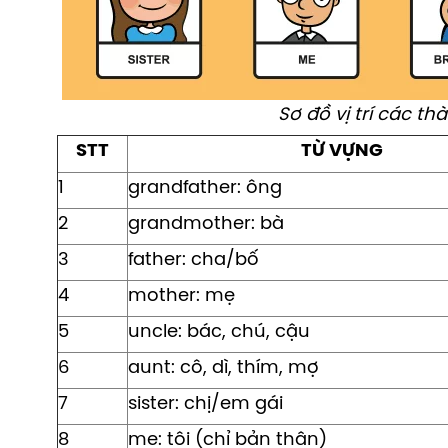
Sơ đồ vị trí các th
STT
TỪ VỰNG
1
grandfather: ông
2
grandmother: bà
3
father: cha/bố
4
mother: mẹ
5
uncle: bác, chú, cậu
6
aunt: cô, dì, thím, mợ
7
sister: chị/em gái
8
me: tôi (chỉ bản thân)