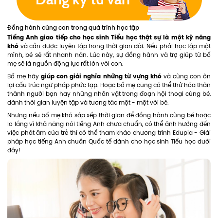
Đồng hành cùng con trong quá trình học tập
Tiếng Anh giao tiếp cho học sinh Tiểu học thật sự là một kỹ năng
khó
và cần được luyện tập trong thời gian dài. Nếu phải học tập một
mình, bé sẽ rất nhanh nản. Lúc này, sự đồng hành và trợ giúp từ bố
mẹ sẽ là nguồn động lực rất lớn với con.
giúp con giải nghĩa những từ vựng khó
Bố mẹ hãy
và cùng con ôn
lại cấu trúc ngữ pháp phức tạp. Hoặc bố mẹ cũng có thể thử hóa thân
thành người bạn hay những nhân vật trong đoạn hội thoại cùng bé,
dành thời gian luyện tập và tương tác một - một với bé.
Nhưng nếu bố mẹ khó sắp xếp thời gian để đồng hành cùng bé hoặc
lo lắng vì khả năng nói tiếng Anh chưa chuẩn, có thể ảnh hưởng đến
việc phát âm của trẻ thì có thể tham khảo chương trình Edupia - Giải
pháp học tiếng Anh chuẩn Quốc tế dành cho học sinh Tiểu học dưới
đây!