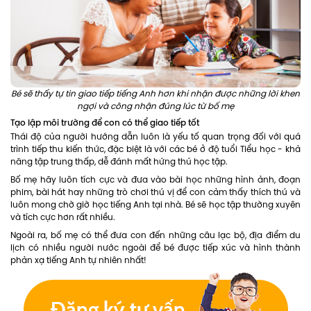
Bé sẽ thấy tự tin giao tiếp tiếng Anh hơn khi nhận được những lời khen
ngợi và công nhận đúng lúc từ bố mẹ
Tạo lập môi trường để con có thể giao tiếp tốt
Thái độ của người hướng dẫn luôn là yếu tố quan trọng đối với quá
trình tiếp thu kiến thức, đặc biệt là với các bé ở độ tuổi Tiểu học - khả
năng tập trung thấp, dễ đánh mất hứng thú học tập.
Bố mẹ hãy luôn tích cực và đưa vào bài học những hình ảnh, đoạn
phim, bài hát hay những trò chơi thú vị để con cảm thấy thích thú và
luôn mong chờ giờ học tiếng Anh tại nhà. Bé sẽ học tập thường xuyên
và tích cực hơn rất nhiều.
Ngoài ra, bố mẹ có thể đưa con đến những câu lạc bộ, địa điểm du
lịch có nhiều người nước ngoài để bé được tiếp xúc và hình thành
phản xạ tiếng Anh tự nhiên nhất!