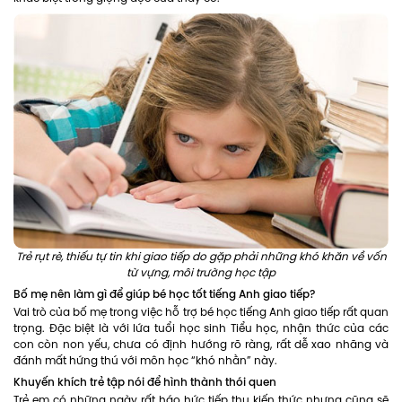
Trẻ rụt rè, thiếu tự tin khi giao tiếp do gặp phải những khó khăn về vốn
từ vựng, môi trường học tập
Bố mẹ nên làm gì để giúp bé học tốt tiếng Anh giao tiếp?
Vai trò của bố mẹ trong việc hỗ trợ bé học tiếng Anh giao tiếp rất quan
trọng. Đặc biệt là với lứa tuổi học sinh Tiểu học, nhận thức của các
con còn non yếu, chưa có định hướng rõ ràng, rất dễ xao nhãng và
đánh mất hứng thú với môn học “khó nhằn” này.
Khuyến khích trẻ tập nói để hình thành thói quen
Trẻ em có những ngày rất háo hức tiếp thu kiến thức nhưng cũng sẽ