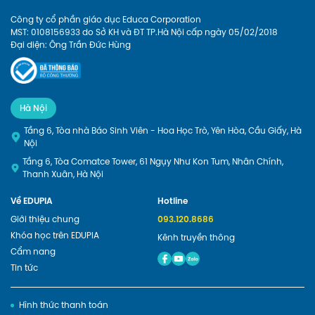
Công ty cổ phần giáo dục Educa Corporation
MST: 0108156933 do Sở KH và ĐT TP.Hà Nội cấp ngày 05/02/2018
Đại diện: Ông Trần Đức Hùng
Hà Nội
Tầng 6, Tòa nhà Báo Sinh Viên - Hoa Học Trò, Yên Hòa, Cầu Giấy, Hà
Nội
Tầng 6, Tòa Comatce Tower, 61 Ngụy Như Kon Tum, Nhân Chính,
Thanh Xuân, Hà Nội
Về EDUPIA
Hotline
Giới thiệu chung
093.120.8686
Khóa học trên EDUPIA
Kênh truyền thông
Cẩm nang
Tin tức
Hình thức thanh toán