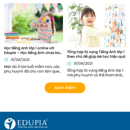
lòng, khởi đầu cho hành trình 
vựng tiếng Anh lớp 4 cũng đóng 
chinh phục Tiếng Anh của bé. Vì 
vai trò quan trọng xuyên suốt 
là nền tảng đầu tiên nên phần 
toàn bộ chương trình học tiếng 
kiến thức này cần được củng cố 
Anh lớp 4 của các bạn nhỏ.
chắc chắn. Vậy nên áp dụng 
phương pháp nào để trẻ có thể 
nắm chắc ngữ pháp Tiếng Anh 
ngay từ khi học lớp 1?
Học tiếng anh lớp 1 online với 
Tổng hợp từ vựng Tiếng Anh lớp 1 
Edupia – Học tiếng Anh chưa bao 
theo chủ đề giúp bé học hiệu quả
giờ thú vị đến thế!
31/08/2021
31/08/2021
Mặc dù ở lứa tuổi mầm non, các 
Tổng hợp từ vựng tiếng Anh lớp 1 
phụ huynh đã cho con làm quen 
mà phụ huynh có thể tham khảo. 
với Tiếng Anh này qua sách báo, 
Ngoài ra, phụ huynh có thể lựa 
các lớp tiếng Anh năng khiếu... 
chọn các khóa học của Edupia 
tuy nhiên chỉ dừng lại ở mức làm 
Xem thêm
để cập nhật cho con hệ thống từ 
quen mà chưa có lộ trình bài bản 
vựng đầy đủ và bài bản nhất! 
rõ ràng. Giờ đây, phụ huynh có 
thể cho con Học tiếng anh lớp 1 
online với Edupia để cung cấp 
cho con một lộ trình rõ ràng, tạo 
cho con hứng thú với việc học 
ngoại ngữ. Hãy xem Edupia sẽ 
mang đến cho con những điều 
thú vị gì nhé