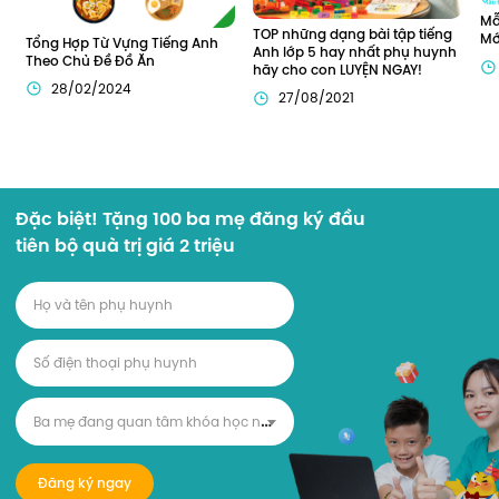
Mẫ
TOP những dạng bài tập tiếng 
Mớ
Tổng Hợp Từ Vựng Tiếng Anh 
Anh lớp 5 hay nhất phụ huynh 
Theo Chủ Đề Đồ Ăn
hãy cho con LUYỆN NGAY!
28/02/2024
27/08/2021
Đặc biệt! Tặng 100 ba mẹ đăng ký đầu
tiên bộ quà trị giá 2 triệu
B
a mẹ đang quan tâm khóa học nào?
Đăng ký ngay