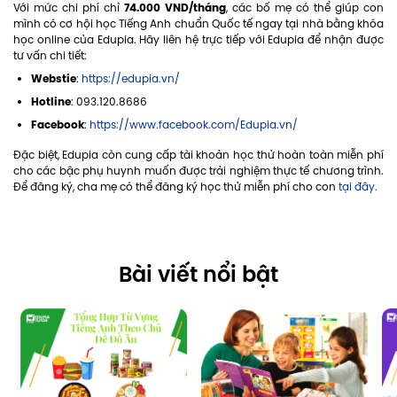
74.000 VND/tháng
Với mức chi phí chỉ
, các bố mẹ có thể giúp con
mình có cơ hội học Tiếng Anh chuẩn Quốc tế ngay tại nhà bằng khóa
học online của Edupia. Hãy liên hệ trực tiếp với Edupia để nhận được
tư vấn chi tiết:
Webstie
:
https://edupia.vn/
Hotline
: 093.120.8686
Facebook
:
https://www.facebook.com/Edupia.vn/
Đặc biệt, Edupia còn cung cấp tài khoản học thử hoàn toàn miễn phí
cho các bậc phụ huynh muốn được trải nghiệm thực tế chương trình.
Để đăng ký, cha mẹ có thể đăng ký học thử miễn phí cho con
tại đây.
Bài viết nổi bật