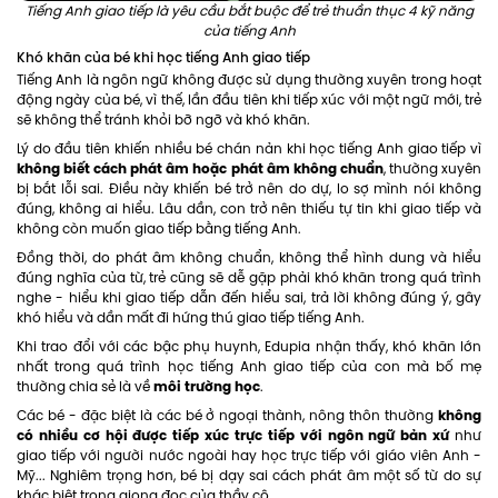
Tiếng Anh giao tiếp là yêu cầu bắt buộc để trẻ thuần thục 4 kỹ năng
của tiếng Anh
Khó khăn của bé khi học tiếng Anh giao tiếp
Tiếng Anh là ngôn ngữ không được sử dụng thường xuyên trong hoạt
động ngày của bé, vì thế, lần đầu tiên khi tiếp xúc với một ngữ mới, trẻ
sẽ không thể tránh khỏi bỡ ngỡ và khó khăn.
Lý do đầu tiên khiến nhiều bé chán nản khi học tiếng Anh giao tiếp vì
không biết cách phát âm hoặc phát âm không chuẩn
, thường xuyên
bị bắt lỗi sai. Điều này khiến bé trở nên do dự, lo sợ mình nói không
đúng, không ai hiểu. Lâu dần, con trở nên thiếu tự tin khi giao tiếp và
không còn muốn giao tiếp bằng tiếng Anh.
Đồng thời, do phát âm không chuẩn, không thể hình dung và hiểu
đúng nghĩa của từ, trẻ cũng sẽ dễ gặp phải khó khăn trong quá trình
nghe - hiểu khi giao tiếp dẫn đến hiểu sai, trả lời không đúng ý, gây
khó hiểu và dần mất đi hứng thú giao tiếp tiếng Anh.
Khi trao đổi với các bậc phụ huynh, Edupia nhận thấy, khó khăn lớn
nhất trong quá trình học tiếng Anh giao tiếp của con mà bố mẹ
môi trường học
thường chia sẻ là về
.
không
Các bé - đặc biệt là các bé ở ngoại thành, nông thôn thường
có nhiều cơ hội được tiếp xúc trực tiếp với ngôn ngữ bản xứ
như
giao tiếp với người nước ngoài hay học trực tiếp với giáo viên Anh -
Mỹ... Nghiêm trọng hơn, bé bị dạy sai cách phát âm một số từ do sự
khác biệt trong giọng đọc của thầy cô.