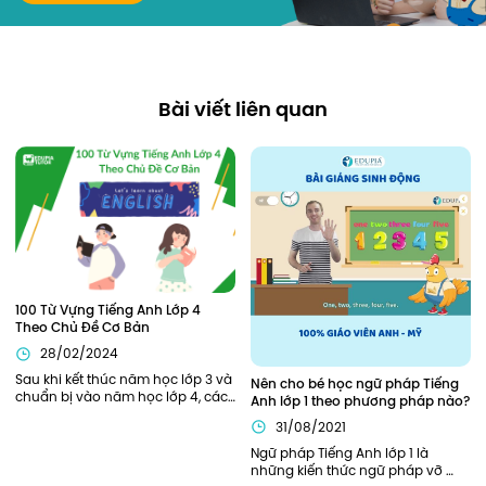
Bài viết liên quan
100 Từ Vựng Tiếng Anh Lớp 4 
Theo Chủ Đề Cơ Bản
28/02/2024
Sau khi kết thúc năm học lớp 3 và 
Nên cho bé học ngữ pháp Tiếng 
chuẩn bị vào năm học lớp 4, các 
Anh lớp 1 theo phương pháp nào?
bạn nhỏ sẽ cần được trang bị, hỗ 
31/08/2021
trợ đầy đủ từ kiến thức ngữ pháp, 
từ vựng cần thiết để bắt đầu năm 
Ngữ pháp Tiếng Anh lớp 1 là 
học thuận lợi nhất. Bên cạnh các 
những kiến thức ngữ pháp vỡ 
kiến thức về ngữ pháp, các từ 