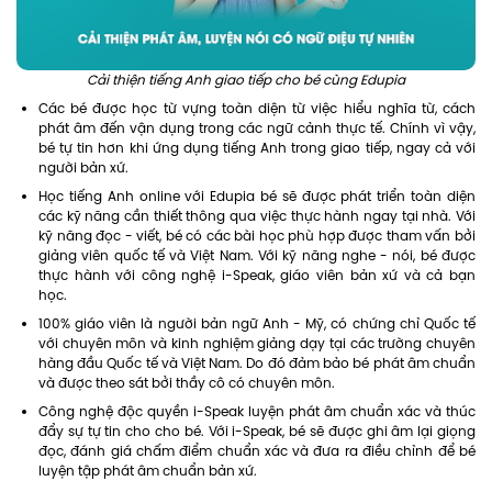
Cải thiện tiếng Anh giao tiếp cho bé cùng Edupia
Các bé được học từ vựng toàn diện từ việc hiểu nghĩa từ, cách
phát âm đến vận dụng trong các ngữ cảnh thực tế. Chính vì vậy,
bé tự tin hơn khi ứng dụng tiếng Anh trong giao tiếp, ngay cả với
người bản xứ.
Học tiếng Anh online với Edupia bé sẽ được phát triển toàn diện
các kỹ năng cần thiết thông qua việc thực hành ngay tại nhà. Với
kỹ năng đọc - viết, bé có các bài học phù hợp được tham vấn bởi
giảng viên quốc tế và Việt Nam. Với kỹ năng nghe - nói, bé được
thực hành với công nghệ i-Speak, giáo viên bản xứ và cả bạn
học.
100% giáo viên là người bản ngữ Anh - Mỹ, có chứng chỉ Quốc tế
với chuyên môn và kinh nghiệm giảng dạy tại các trường chuyên
hàng đầu Quốc tế và Việt Nam. Do đó đảm bảo bé phát âm chuẩn
và được theo sát bởi thầy cô có chuyên môn.
Công nghệ độc quyền i-Speak luyện phát âm chuẩn xác và thúc
đẩy sự tự tin cho cho bé. Với i-Speak, bé sẽ được ghi âm lại giọng
đọc, đánh giá chấm điểm chuẩn xác và đưa ra điều chỉnh để bé
luyện tập phát âm chuẩn bản xứ.