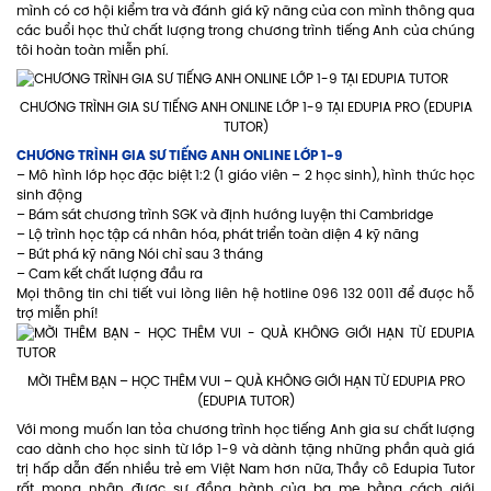
mình có cơ hội kiểm tra và đánh giá kỹ năng của con mình thông qua
các buổi học thử chất lượng trong chương trình tiếng Anh của chúng
tôi hoàn toàn miễn phí.
CHƯƠNG TRÌNH GIA SƯ TIẾNG ANH ONLINE LỚP 1-9 TẠI EDUPIA PRO (EDUPIA
TUTOR)
CHƯƠNG TRÌNH GIA SƯ TIẾNG ANH ONLINE LỚP 1-9
– Mô hình lớp học đặc biệt 1:2 (1 giáo viên – 2 học sinh), hình thức học
sinh động
– Bám sát chương trình SGK và định hướng luyện thi Cambridge
– Lộ trình học tập cá nhân hóa, phát triển toàn diện 4 kỹ năng
– Bứt phá kỹ năng Nói chỉ sau 3 tháng
– Cam kết chất lượng đầu ra
Mọi thông tin chi tiết vui lòng liên hệ hotline 096 132 0011 để được hỗ
trợ miễn phí!
MỜI THÊM BẠN – HỌC THÊM VUI – QUÀ KHÔNG GIỚI HẠN TỪ EDUPIA PRO
(EDUPIA TUTOR)
Với mong muốn lan tỏa chương trình học tiếng Anh gia sư chất lượng
cao dành cho học sinh từ lớp 1-9 và dành tặng những phần quà giá
trị hấp dẫn đến nhiều trẻ em Việt Nam hơn nữa, Thầy cô Edupia Tutor
rất mong nhận được sự đồng hành của ba mẹ bằng cách giới