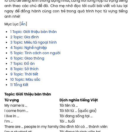
10 chủ đề tiếng Anh thông dụng nhất, cùng với tổng hợp từ vựng tiếng
anh theo các chủ đề đó. Cha mẹ nhớ đọc tới cuối bài viết và lưu lại
ngay để đồng hành cùng con trẻ trong quá trình học từ vựng tiếng
anh nhé!
Mục Lục [
Ẩn
]
1 Topic: Giới thiệu bản thân
2 Topic: Gia đình
3 Topic: Miêu tả ngoại hình
4 Topic: Nghề nghiệp
5 Topic: Tính cách con người
6 Topic: Giao thông
7 Topic: Đồ ăn
8 Topic: Sở thích
9 Topic: Thời tiết
10 Topic: Màu sắc
11 Tổng Kết
Topic: Giới thiệu bản thân
Từ vựng
Dịch nghĩa tiếng Việt
My name is …
Tôi tên là …
I come from …
Tôi tới từ … (quốc gia)
I live in …
Tôi đang sống tại …
I’m …
Tôi … tuổi
There are … people in my family.
Gia đình tôi có … thành viên