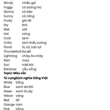
Windy
nhiều gió
Foggy
có sương mù
Stormy
có bão
Sunny
có nắng
Frosty
giá rét
Dry
khô
Wet
ướt
Hot
nóng
Cold
lạnh
Chilly
lạnh thấu xương
Flood
lũ, lụt, nạn lụt
Thunderbolt
tia sét
Lightning
chớp, tia chớp
Rain
mưa
Sun
mặt trời
Rainbow
cầu vồng
Topic: Màu sắc
Từ vựng
Dịch nghĩa tiếng Việt
White
trắng
Blue
xanh da trời
Green
xanh lá cây
Yellow
vàng
Red
đỏ
Orange
cam
Pink
hồng