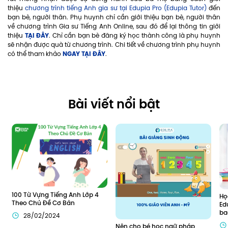
thiệu
chương trình tiếng Anh gia sư tại Edupia Pro (Edupia Tutor)
đến
bạn bè, người thân. Phụ huynh chỉ cần giới thiệu bạn bè, người thân
về chương trình Gia sư Tiếng Anh Online, sau đó để lại thông tin giới
TẠI ĐÂY
thiệu
. Chỉ cần bạn bè đăng ký học thành công là phụ huynh
sẽ nhận được quà từ chương trình. Chi tiết về chương trình phụ huynh
NGAY TẠI ĐÂY
có thể tham khảo
.
Bài viết nổi bật
100 Từ Vựng Tiếng Anh Lớp 4 
Họ
Theo Chủ Đề Cơ Bản
Ed
ba
28/02/2024
Nên cho bé học ngữ pháp 