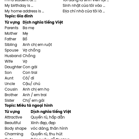
I’m a student at …
Tôi đang là sinh viên tại …
My birthday is …
Sinh nhật của tôi vào …
My home address is …
Địa chỉ nhà của tôi là …
Topic: Gia đình
Từ vựng
Dịch nghĩa tiếng Việt
Parents
Ba mẹ
Mother
Mẹ
Father
Bố
Sibling
Anh chị em ruột
Spouse
Vợ chồng
Husband
Chồng
Wife
Vợ
Daughter
Con gái
Son
Con trai
Aunt
Cô/ dì
Uncle
Cậu/ chú
Cousin
Anh chị em họ
Brother
Anh / em trai
Sister
Chị/ em gái
Topic: Miêu tả ngoại hình
Từ vựng
Dịch nghĩa tiếng Việt
Attractive
Quyến rũ, hấp dẫn
Beautiful
Xinh đẹp, đẹp
Body shape
vóc dáng, thân hình
Charming
Quyến rũ, thu hút