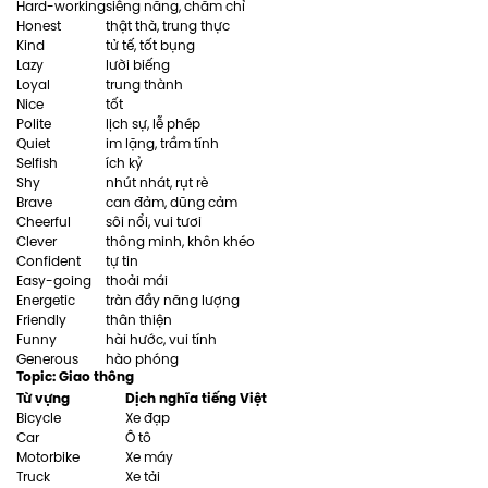
Hard-working
siêng năng, chăm chỉ
Honest
thật thà, trung thực
Kind
tử tế, tốt bụng
Lazy
lười biếng
Loyal
trung thành
Nice
tốt
Polite
lịch sự, lễ phép
Quiet
im lặng, trầm tính
Selfish
ích kỷ
Shy
nhút nhát, rụt rè
Brave
can đảm, dũng cảm
Cheerful
sôi nổi, vui tươi
Clever
thông minh, khôn khéo
Confident
tự tin
Easy-going
thoải mái
Energetic
tràn đầy năng lượng
Friendly
thân thiện
Funny
hài hước, vui tính
Generous
hào phóng
Topic: Giao thông
Từ vựng
Dịch nghĩa tiếng Việt
Bicycle
Xe đạp
Car
Ô tô
Motorbike
Xe máy
Truck
Xe tải