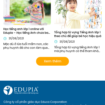
toàn bộ chương trình học tiếng 
kiến thức này cần được củng cố 
Anh lớp 4 của các bạn nhỏ.
chắc chắn. Vậy nên áp dụng 
phương pháp nào để trẻ có thể 
nắm chắc ngữ pháp Tiếng Anh 
ngay từ khi học lớp 1?
Học tiếng anh lớp 1 online với 
Tổng hợp từ vựng Tiếng Anh lớp 1 
Edupia – Học tiếng Anh chưa bao 
theo chủ đề giúp bé học hiệu quả
giờ thú vị đến thế!
31/08/2021
31/08/2021
Mặc dù ở lứa tuổi mầm non, các 
Tổng hợp từ vựng tiếng Anh lớp 1 
phụ huynh đã cho con làm quen 
mà phụ huynh có thể tham khảo. 
với Tiếng Anh này qua sách báo, 
Ngoài ra, phụ huynh có thể lựa 
các lớp tiếng Anh năng khiếu... 
chọn các khóa học của Edupia 
tuy nhiên chỉ dừng lại ở mức làm 
Xem thêm
để cập nhật cho con hệ thống từ 
quen mà chưa có lộ trình bài bản 
vựng đầy đủ và bài bản nhất! 
rõ ràng. Giờ đây, phụ huynh có 
thể cho con Học tiếng anh lớp 1 
online với Edupia để cung cấp 
cho con một lộ trình rõ ràng, tạo 
cho con hứng thú với việc học 
ngoại ngữ. Hãy xem Edupia sẽ 
mang đến cho con những điều 
thú vị gì nhé
Công ty cổ phần giáo dục Educa Corporation