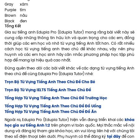
Gray
xám
Purple
tím
Brown
nâu
Black
đen
Tổng Kết
Gia sư tiếng anh Edupia Pro (Edupia Tutor) mong rằng bài viết này sẽ
cung cấp những thông tin hữu ích và quan trọng cho các em, đồng
thời giúp các em học và nhớ từ vựng tiếng Anh tốt hơn. Có rất nhiều
cách học từ vựng tiếng anh theo chủ đề khác nhau, vậy nên phụ
huynh và các em học sinh hãy cân nhắc phương pháp học tập phù
hợp để mang lại hiệu quả cao nhất.
Đừng quên theo dõi các bài viết khác về các dạng từ vựng tiếng Anh
theo chủ đề cùng Edupia Pro (Edupia Tutor) nhé:
Trọn Bộ Từ Vựng Tiếng Anh Theo Chủ Đề Cho Bé
Trọn Bộ Từ Vựng IELTS Tiếng Anh Theo Chủ Đề
Tổng Hợp Từ Vựng Tiếng Anh Theo Chủ Đề Trường Học
Tổng Hợp Từ Vựng Tiếng Anh Theo Chủ Đề Đồ Uống
Tổng Hợp Từ Vựng Tiếng Anh Theo Chủ Đề Đồ Ăn
khóa
Ngoài ra, Edupia Pro (Edupia Tutor) hiện vẫn đang triển khai các
học gia sư tiếng Anh 1:2
trên phạm vi toàn quốc. Mọi thắc mắc về nội
dung và đăng ký tham gia khóa học, xin vui lòng liên hệ với chúng tôi
tại đây
theo số điện thoại bên dưới. Phụ huynh có thể đăng ký
để con