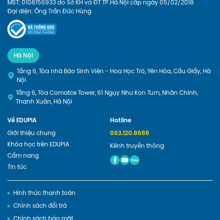
MST: 0108156933 do Sở KH và ĐT TP.Hà Nội cấp ngày 05/02/2018
Đại diện: Ông Trần Đức Hùng
Hà Nội
Tầng 6, Tòa nhà Báo Sinh Viên - Hoa Học Trò, Yên Hòa, Cầu Giấy, Hà
Nội
Tầng 6, Tòa Comatce Tower, 61 Ngụy Như Kon Tum, Nhân Chính,
Thanh Xuân, Hà Nội
Về EDUPIA
Hotline
Giới thiệu chung
093.120.8686
Khóa học trên EDUPIA
Kênh truyền thông
Cẩm nang
Tin tức
Hình thức thanh toán
Chính sách đổi trả
Chính sách bảo mật