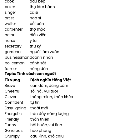
cook
đầu bếp
baker
thợ làm bánh
singer
ca sĩ
artist
họa sĩ
waiter
bồi bàn
carpenter
thợ mộc
actor
diễn viên
nurse
y tá
secretary
thư ký
gardener
người làm vườn
businessman
doanh nhân
policeman
cảnh sát
farmer
nông dân
Topic: Tính cách con người
Từ vựng
Dịch nghĩa tiếng Việt
Brave
can đảm, dũng cảm
Cheerful
sôi nổi, vui tươi
Clever
thông minh, khôn khéo
Confident
tự tin
Easy-going
thoải mái
Energetic
tràn đầy năng lượng
Friendly
thân thiện
Funny
hài hước, vui tính
Generous
hào phóng
Grumpy
cáu kỉnh, khó chịu