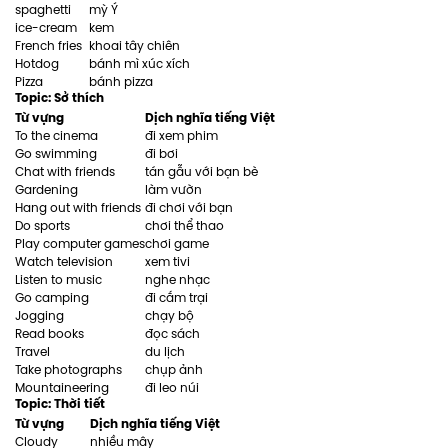
spaghetti
mỳ Ý
ice-cream
kem
French fries
khoai tây chiên
Hotdog
bánh mì xúc xích
Pizza
bánh pizza
Topic: Sở thích
Từ vựng
Dịch nghĩa tiếng Việt
To the cinema
đi xem phim
Go swimming
đi bơi
Chat with friends
tán gẫu với bạn bè
Gardening
làm vườn
Hang out with friends
đi chơi với bạn
Do sports
chơi thể thao
Play computer games
chơi game
Watch television
xem tivi
Listen to music
nghe nhạc
Go camping
đi cắm trại
Jogging
chạy bộ
Read books
đọc sách
Travel
du lịch
Take photographs
chụp ảnh
Mountaineering
đi leo núi
Topic: Thời tiết
Từ vựng
Dịch nghĩa tiếng Việt
Cloudy
nhiều mây