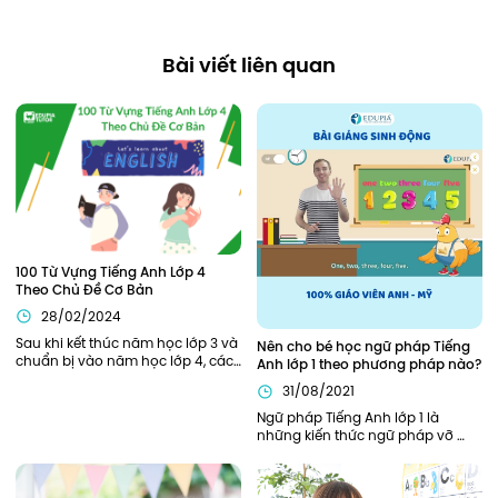
Bài viết liên quan
100 Từ Vựng Tiếng Anh Lớp 4 
Theo Chủ Đề Cơ Bản
28/02/2024
Sau khi kết thúc năm học lớp 3 và 
Nên cho bé học ngữ pháp Tiếng 
chuẩn bị vào năm học lớp 4, các 
Anh lớp 1 theo phương pháp nào?
bạn nhỏ sẽ cần được trang bị, hỗ 
31/08/2021
trợ đầy đủ từ kiến thức ngữ pháp, 
từ vựng cần thiết để bắt đầu năm 
Ngữ pháp Tiếng Anh lớp 1 là 
học thuận lợi nhất. Bên cạnh các 
những kiến thức ngữ pháp vỡ 
kiến thức về ngữ pháp, các từ 
lòng, khởi đầu cho hành trình 
vựng tiếng Anh lớp 4 cũng đóng 
chinh phục Tiếng Anh của bé. Vì 
vai trò quan trọng xuyên suốt 
là nền tảng đầu tiên nên phần 