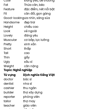
Cute
Đáng yêu, dễ thương
Fat
Thừa cân, béo
Feature
đặc điểm, nét nổi bật
Fit
cân đối, gọn gàng
Good-looking
ưa nhìn, sáng sủa
Handsome
đẹp trai
Height
chiều cao
Look
vẻ ngoài
Lovely
đáng yêu
Muscular
cơ bắp, lực lưỡng
Pretty
xinh xắn
Short
thấp
Tall
cao
Thin
gầy
Ugly
xấu xí
Weight
cân nặng
Topic: Nghề nghiệp
Từ vựng
Dịch nghĩa tiếng Việt
doctor
bác sĩ
dentist
nha sĩ
cashier
thu ngân
builder
thợ xây dựng
reporter
phóng viên
tailor
thợ may
teacher
giáo viên