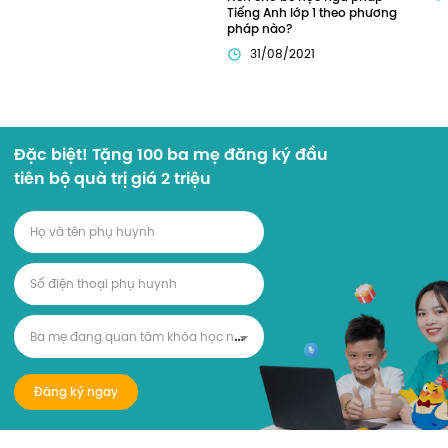
Tiếng Anh lớp 1 theo phương 
pháp nào?
31/08/2021
Đặc biệt! Tặng 100 ba mẹ đăng ký đầu
tiên bộ quà trị giá 2 triệu
B
a mẹ đang quan tâm khóa học nào?
Đăng ký ngay