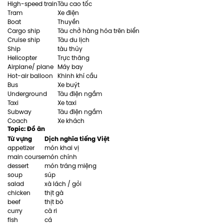
High-speed train
Tàu cao tốc
Tram
Xe điện
Boat
Thuyền
Cargo ship
Tàu chở hàng hóa trên biển
Cruise ship
Tàu du lịch
Ship
tàu thủy
Helicopter
Trực thăng
Airplane/ plane
Máy bay
Hot-air balloon
Khinh khí cầu
Bus
Xe buýt
Underground
Tàu điện ngầm
Taxi
Xe taxi
Subway
Tàu điện ngầm
Coach
Xe khách
Topic: Đồ ăn
Từ vựng
Dịch nghĩa tiếng Việt
appetizer
món khai vị
main course
món chính
dessert
món tráng miệng
soup
súp
salad
xà lách / gỏi
chicken
thịt gà
beef
thịt bò
curry
cà ri
fish
cá