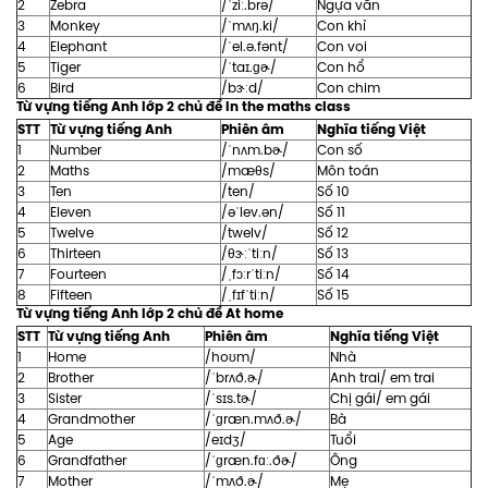
2
Zebra
/ˈziː.brə/
Ngựa vằn
3
Monkey
/ˈmʌŋ.ki/
Con khỉ
4
Elephant
/ˈel.ə.fənt/
Con voi
5
Tiger
/ˈtaɪ.ɡɚ/
Con hổ
6
Bird
/bɝːd/
Con chim
Từ vựng tiếng Anh lớp 2 chủ đề In the maths class
STT
Từ vựng tiếng Anh
Phiên âm
Nghĩa tiếng Việt
1
Number
/ˈnʌm.bɚ/
Con số
2
Maths
/mæθs/
Môn toán
3
Ten
/ten/
Số 10
4
Eleven
/əˈlev.ən/
Số 11
5
Twelve
/twelv/
Số 12
6
Thirteen
/θɝːˈtiːn/
Số 13
7
Fourteen
/ˌfɔːrˈtiːn/
Số 14
8
Fifteen
/ˌfɪfˈtiːn/
Số 15
Từ vựng tiếng Anh lớp 2 chủ đề At home
STT
Từ vựng tiếng Anh
Phiên âm
Nghĩa tiếng Việt
1
Home
/hoʊm/
Nhà
2
Brother
/ˈbrʌð.ɚ/
Anh trai/ em trai
3
Sister
/ˈsɪs.tɚ/
Chị gái/ em gái
4
Grandmother
/ˈɡræn.mʌð.ɚ/
Bà
5
Age
/eɪdʒ/
Tuổi
6
Grandfather
/ˈɡræn.fɑː.ðɚ/
Ông
7
Mother
/ˈmʌð.ɚ/
Mẹ