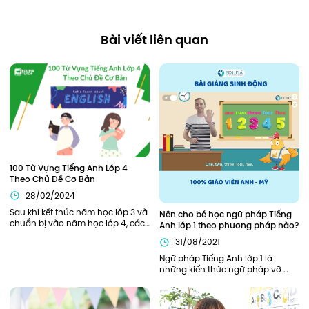
Bài viết liên quan
100 Từ Vựng Tiếng Anh Lớp 4 
Theo Chủ Đề Cơ Bản
28/02/2024
Sau khi kết thúc năm học lớp 3 và 
Nên cho bé học ngữ pháp Tiếng 
chuẩn bị vào năm học lớp 4, các 
Anh lớp 1 theo phương pháp nào?
bạn nhỏ sẽ cần được trang bị, hỗ 
31/08/2021
trợ đầy đủ từ kiến thức ngữ pháp, 
từ vựng cần thiết để bắt đầu năm 
Ngữ pháp Tiếng Anh lớp 1 là 
học thuận lợi nhất. Bên cạnh các 
những kiến thức ngữ pháp vỡ 
kiến thức về ngữ pháp, các từ 
lòng, khởi đầu cho hành trình 
vựng tiếng Anh lớp 4 cũng đóng 
chinh phục Tiếng Anh của bé. Vì 
vai trò quan trọng xuyên suốt 
là nền tảng đầu tiên nên phần 