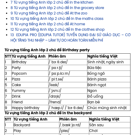
7 Từ vựng tiếng Anh lớp 2 chủ đề In the kitchen
8 Từ vựng tiếng Anh lớp 2 chủ đề In the grocery store
9 Từ vựng tiếng Anh lớp 2 chủ đề At the zoo
10 Từ vựng tiếng Anh lớp 2 chủ đề In the maths class
11 Từ vựng tiếng Anh lớp 2 chủ đề At home
12 Từ vựng tiếng Anh lớp 2 chủ đề In the clothes shop
13 EDUPIA PRO (EDUPIA TUTOR) TUYỂN DỤNG ĐẠI SỨ GIÁO DỤC – CƠ
HỘI TĂNG THU NHẬP – LÀM TỰ DO HOÀN TOÀN MIỄN PHÍ
Từ vựng tiếng Anh lớp 2 chủ đề Birthday party
STT
Từ vựng tiếng Anh
Phiên âm
Nghĩa tiếng Việt
1
Birthday
/ˈbɝːθ.deɪ/
Sinh nhật, ngày sinh
2
Party
/ˈpɑːr.t̬i/
Bữa tiệc
3
Popcorn
/ˈpɑːp.kɔːrn/
Bỏng ngô
4
Pizza
/ˈpiːt.sə/
Bánh pizza
5
Cake
/keɪk/
Bánh ngọt
6
Yummy
/ˈjʌm.i/
Ngon
7
Drink
/drɪŋk/
Đồ uống
8
Friend
/frend/
Bạn bè
9
Happy birthday
/ˈhæp.i/ /ˈbɝːθ.deɪ/
Chúc mừng sinh nhật
Từ vựng tiếng Anh lớp 2 chủ đề In the backyard
STT
Từ vựng tiếng Anh
Phiên âm
Nghĩa tiếng Việt
1
Backyard
/ˌbækˈjɑːrd/
Sân sau
2
Play
/pleɪ/
Chơi