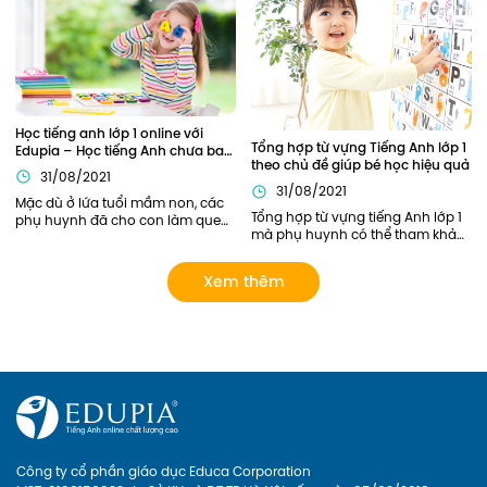
toàn bộ chương trình học tiếng 
kiến thức này cần được củng cố 
Anh lớp 4 của các bạn nhỏ.
chắc chắn. Vậy nên áp dụng 
phương pháp nào để trẻ có thể 
nắm chắc ngữ pháp Tiếng Anh 
ngay từ khi học lớp 1?
Học tiếng anh lớp 1 online với 
Tổng hợp từ vựng Tiếng Anh lớp 1 
Edupia – Học tiếng Anh chưa bao 
theo chủ đề giúp bé học hiệu quả
giờ thú vị đến thế!
31/08/2021
31/08/2021
Mặc dù ở lứa tuổi mầm non, các 
Tổng hợp từ vựng tiếng Anh lớp 1 
phụ huynh đã cho con làm quen 
mà phụ huynh có thể tham khảo. 
với Tiếng Anh này qua sách báo, 
Ngoài ra, phụ huynh có thể lựa 
các lớp tiếng Anh năng khiếu... 
chọn các khóa học của Edupia 
tuy nhiên chỉ dừng lại ở mức làm 
Xem thêm
để cập nhật cho con hệ thống từ 
quen mà chưa có lộ trình bài bản 
vựng đầy đủ và bài bản nhất! 
rõ ràng. Giờ đây, phụ huynh có 
thể cho con Học tiếng anh lớp 1 
online với Edupia để cung cấp 
cho con một lộ trình rõ ràng, tạo 
cho con hứng thú với việc học 
ngoại ngữ. Hãy xem Edupia sẽ 
mang đến cho con những điều 
thú vị gì nhé
Công ty cổ phần giáo dục Educa Corporation