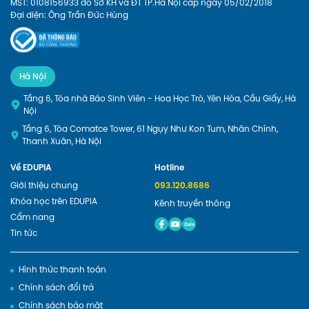
MST: 0108156933 do Sở KH và ĐT TP.Hà Nội cấp ngày 05/02/2018
Đại diện: Ông Trần Đức Hùng
Hà Nội
Tầng 6, Tòa nhà Báo Sinh Viên - Hoa Học Trò, Yên Hòa, Cầu Giấy, Hà
Nội
Tầng 6, Tòa Comatce Tower, 61 Ngụy Như Kon Tum, Nhân Chính,
Thanh Xuân, Hà Nội
Về EDUPIA
Hotline
Giới thiệu chung
093.120.8686
Khóa học trên EDUPIA
Kênh truyền thông
Cẩm nang
Tin tức
Hình thức thanh toán
Chính sách đổi trả
Chính sách bảo mật