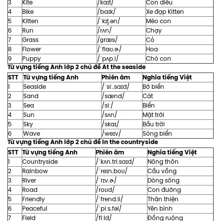
3
Kite
/kaɪt/
Con diều
4
Bike
/baɪk/
Xe đạp Kitten
5
Kitten
/ˈkɪt̬.ən/
Mèo con
6
Run
/rʌn/
Chạy
7
Grass
/ɡræs/
Cỏ
8
Flower
/ˈflaʊ.ɚ/
Hoa
9
Puppy
/ˈpʌp.i/
Chó con
Từ vựng tiếng Anh lớp 2 chủ đề At the seaside
STT
Từ vựng tiếng Anh
Phiên âm
Nghĩa tiếng Việt
1
Seaside
/ˈsiː.saɪd/
Bờ biển
2
Sand
/sænd/
Cát
3
Sea
/siː/
Biển
4
Sun
/sʌn/
Mặt trời
5
Sky
/skaɪ/
Bầu trời
6
Wave
/weɪv/
Sóng biển
Từ vựng tiếng Anh lớp 2 chủ đề In the countryside
STT
Từ vựng tiếng Anh
Phiên âm
Nghĩa tiếng Việt
1
Countryside
/ˈkʌn.tri.saɪd/
Nông thôn
2
Rainbow
/ˈreɪn.boʊ/
Cầu vồng
3
River
/ˈrɪv.ɚ/
Dòng sông
4
Road
/roʊd/
Con đường
5
Friendly
/ˈfrend.li/
Thân thiện
6
Peaceful
/ˈpiːs.fəl/
Yên bình
7
Field
/fiːld/
Đồng ruộng