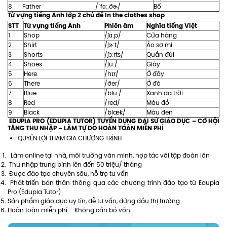
8
Father
/ˈfɑː.ðɚ/
Bố
Từ vựng tiếng Anh lớp 2 chủ đề In the clothes shop
STT
Từ vựng tiếng Anh
Phiên âm
Nghĩa tiếng Việt
1
Shop
/ʃɑːp/
Cửa hàng
2
Shirt
/ʃɝːt/
Áo sơ mi
3
Shorts
/ʃɔːrts/
Quần đùi
4
Shoes
/ʃuː/
Giày
5
Here
/hɪr/
Ở đây
6
There
/ðer/
Ở đó
7
Blue
/bluː/
Xanh da trời
8
Red
/red/
Màu đỏ
9
Black
/blæk/
Màu đen
EDUPIA PRO (EDUPIA TUTOR)
TUYỂN DỤNG ĐẠI SỨ GIÁO DỤC – CƠ HỘI
TĂNG THU NHẬP – LÀM TỰ DO HOÀN TOÀN MIỄN PHÍ
QUYỀN LỢI THAM GIA CHƯƠNG TRÌNH
Làm online tại nhà, môi trường văn minh, hợp tác với tập đoàn lớn
Thu nhập trung bình lên đến 50 triệu/ tháng
Được đào tạo chuyên sâu, hỗ trợ tư vấn
Phát triển bản thân thông qua các chương trình đào tạo từ Edupia
Pro (Edupia Tutor)
Sản phẩm giáo dục uy tín, dễ tư vấn, đứng đầu thị trường
Hoàn toàn miễn phí – Không cần bỏ vốn