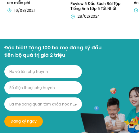
em miễn phí
An
Review 5 Đầu Sách Bài Tập 
Tiếng Anh Lớp 5 Tốt Nhất
16/08/2021
28/02/2024
Đặc biệt! Tặng 100 ba mẹ đăng ký đầu
tiên bộ quà trị giá 2 triệu
B
a mẹ đang quan tâm khóa học nào?
Đăng ký ngay