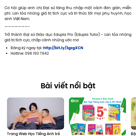
Cơ hội giúp anh chị Đại sứ tăng thu nhập một cách đơn giản, miễn
phí. Lan tỏa những giá trị tích cực và tri thức tới mọi phụ huynh, học
sinh Việt Nam.
———————-
Trở thành Đại sứ Giáo dục Edupia Pro (Edupia Tutor) – Lan tỏa những
giá trị tích cực, chắp cánh những ước mơ
http://bit.ly/3gzgXCN
Đăng ký ngay tại:
Hotline: 096 193 7942
Bài viết nổi bật
Trang Web Học Tiếng Anh trẻ 
Bậ