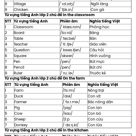
8
Village
/ˈvɪl.ɪdʒ/
Ngôi làng
9
Chicken
/ˈtʃɪk.ɪn/
Con gà
Từ vựng tiếng Anh lớp 2 chủ đề In the classroom
STT
Từ vựng tiếng Anh
Phiên âm
Nghĩa tiếng Việt
1
Classroom
/ˈklæs.rʊm/
Phòng học
2
Board
/bɔːrd/
Bảng
3
Table
/ˈteɪ.bəl/
Bàn
4
Teacher
/ˈtiː.tʃɚ/
Giáo viên
5
Question
/ˈkwes.tʃən/
Câu hỏi
6
Square
/skwer/
Hình vuông
7
Pen
/pen/
Bút mực
8
Pencil
/pen/
Bút chì
9
Ruler
/ˈruː.lɚ/
Thước kẻ
Từ vựng tiếng Anh lớp 2 chủ đề On the farm
STT
Từ vựng tiếng Anh
Phiên âm
Nghĩa tiếng Việt
1
Farm
/fɑːrm/
Nông trại
2
Duck
/dʌk/
Con vịt
3
Farmer
/ˈfɑːr.mɚ/
Bác nông dân
4
Pig
/pɪɡ/
Con lợn
5
Cow
/kaʊ/
Con bò
6
Sheep
/ʃiːp
Con cừu
7
Donkey
/ˈdɑːŋ.ki/
Con lừa
Từ vựng tiếng Anh lớp 2 chủ đề In the kitchen