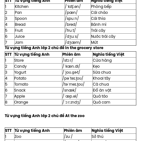
STT
Từ vựng tiếng Anh
Phiên âm
Nghĩa tiếng Việt
1
Kitchen
/ˈkɪtʃ.ən/
Phòng bếp
2
Pan
/pæn/
Cái chảo
3
Spoon
/spuːn/
Cái thìa
4
Bread
/bred/
Bánh mì
5
Fruit
/fruːt/
Trái cây
6
Juice
/dʒuːs/
Nước trái cây
7
Jam
/dʒæm/
Mứt
Từ vựng tiếng Anh lớp 2 chủ đề In the grocery store
STT
Từ vựng tiếng Anh
Phiên âm
Nghĩa tiếng Việt
1
Store
/stɔːr/
Cửa hàng
2
Candy
/ˈkæn.di/
Kẹo
3
Yogurt
/ˈjoʊ.ɡɚt/
Sữa chua
4
Potato
/pəˈteɪ.t̬oʊ/
Khoai tây
5
Tomato
/təˈmeɪ.t̬oʊ/
Cà chua
6
Snack
/snæk/
Đồ ăn vặt
7
Apple
/ˈæp.əl/
Quả táo
8
Orange
/ˈɔːr.ɪndʒ/
Quả cam
Từ vựng tiếng Anh lớp 2 chủ đề At the zoo
STT
Từ vựng tiếng Anh
Phiên âm
Nghĩa tiếng Việt
1
Zoo
/zuː/
Sở thú