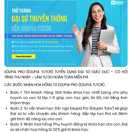
EDUPIA PRO (EDUPIA TUTOR) TUYỂN DỤNG ĐẠI SỨ GIÁO DỤC – CƠ HỘI
TĂNG THU NHẬP – LÀM TỰ DO HOÀN TOÀN MIỄN PHÍ
CÁC BƯỚC NHẬN HOA HỒNG TỪ EDUPIA PRO (EDUPIA TUTOR)
Bước 1: Tìm khách hàng: Giới thiệu khóa học chất lượng cho phụ
huynh có con từ lớp 1-9 giúp con học giỏi, thi tốt, nói tiếng Anh
thành thạo.
Bước 2: Tư vấn khóa học: Đội ngũ Edupia Pro (Edupia Tutor) sẽ giúp
Đại sứ tư vấn chuyên sâu khách hàng. Xếp lớp học thử và đánh
giá trình độ năng lực cho con.
Bước 3: Nhận hoa hồng: Phụ huynh đăng ký khóa học cho con, Đại
sứ sẽ nhận hoa hồng từ 20% giá trị khóa học.