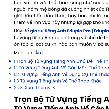
hơn về lĩnh vực thể thao, cũng như các g
người hâm mộ bóng đá cuồng nhiệt của FI
giải đấu hấp dẫn khác, hay bạn chỉ là 
thêm về lĩnh vực này nhưng lại gặp khó khă
Hãy để
gia sư tiếng Anh Edupia Pro (Edupia
từ vựng tiếng Anh quan trọng về chủ đề th
ôn tập lại bất cứ khi nào bạn muốn vì bộ sư
Mục Lục [
Ẩn
]
1 Trọn Bộ Từ Vựng Tiếng Anh Chủ Đề Thể T
1.1 Từ Vựng Tiếng Anh Về Các Môn Thể Tha
1.2 Từ Vựng Tiếng Anh Về Dụng Cụ Thể Tha
1.3 Từ Vựng Tiếng Anh Về Thể Thao Khác
2 >>>Xem thêm<<<
Trọn Bộ Từ Vựng Tiếng 
Từ Vựng Tiếng Anh Về Các