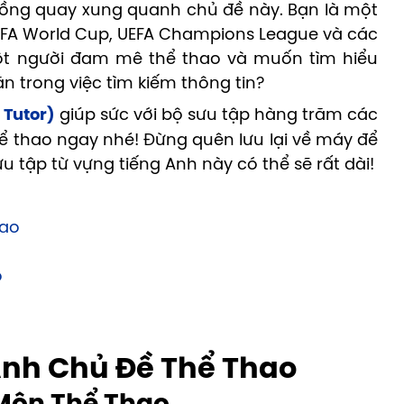
uồng quay xung quanh chủ đề này. Bạn là một
FA World Cup, UEFA Champions League và các
một người đam mê thể thao và muốn tìm hiểu
n trong việc tìm kiếm thông tin?
 Tutor)
giúp sức với bộ sưu tập hàng trăm các
ể thao ngay nhé! Đừng quên lưu lại về máy để
u tập từ vựng tiếng Anh này có thể sẽ rất dài!
hao
o
o
Anh Chủ Đề Thể Thao
 Môn Thể Thao