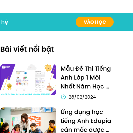
 hệ
VÀO HỌC
Bài viết nổi bật
Mẫu Đề Thi Tiếng 
Anh Lớp 1 Mới 
Nhất Năm Học 
2022-2023
28/02/2024
Ứng dụng học 
tiếng Anh Edupia 
cán mốc được 