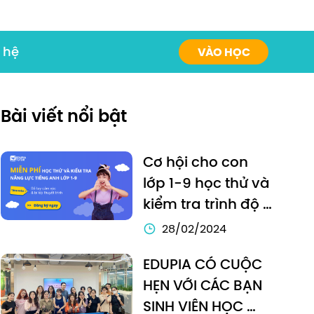
 hệ
VÀO HỌC
Bài viết nổi bật
Cơ hội cho con 
lớp 1-9 học thử và 
kiểm tra trình độ 
tiếng Anh MIỄN PHÍ
28/02/2024
EDUPIA CÓ CUỘC 
HẸN VỚI CÁC BẠN 
SINH VIÊN HỌC 