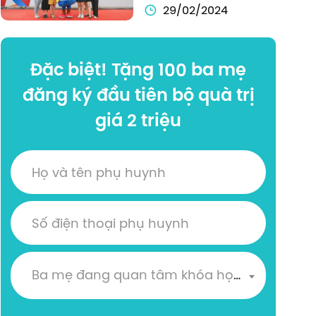
CÙNG ĐẠI HỌC 
29/02/2024
NGOẠI THƯƠNG 
TẠI FTU 
Đặc biệt! Tặng 100 ba mẹ
INTERNSHIP 
CONNECT 2023
đăng ký đầu tiên bộ quà trị
giá 2 triệu
Ba mẹ đang quan tâm khóa học nào?