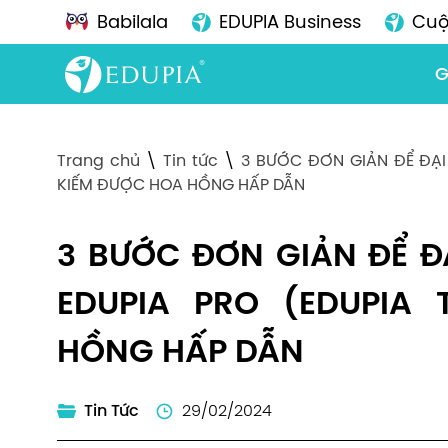
Babilala
EDUPIA Business
Cuộ
G
Trang chủ
\
Tin tức
\
3 BƯỚC ĐƠN GIẢN ĐỂ ĐẠI
KIẾM ĐƯỢC HOA HỒNG HẤP DẪN
3 BƯỚC ĐƠN GIẢN ĐỂ Đ
EDUPIA PRO (EDUPIA
HỒNG HẤP DẪN
Tin Tức
29/02/2024