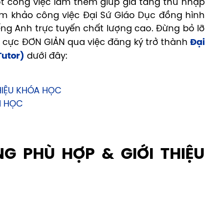
t công việc làm thêm giúp gia tăng thu nhập
am khảo công việc Đại Sứ Giáo Dục đồng hình
ếng Anh trực tuyến chất lượng cao. Đừng bỏ lỡ
 cực ĐƠN GIẢN qua việc đăng ký trở thành
Đại
Tutor)
dưới đây:
THIỆU KHÓA HỌC
NH HỌC
NG PHÙ HỢP & GIỚI THIỆU