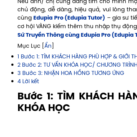
️Nếu anh/ chị cũng đang tìm cho mình mộ
chủ động, dễ dàng, hiệu quả, vui lòng th
cùng
Edupia Pro (Edupia Tutor)
– gia sư ti
cơ hội VÀNG kiếm thêm thu nhập thụ động
Sứ Truyền Thông cùng Edupia Pro (Edupia 
Mục Lục [
Ẩn
]
1 Bước 1: TÌM KHÁCH HÀNG PHÙ HỢP & GIỚI 
2 Bước 2: TƯ VẤN KHÓA HỌC/ CHƯƠNG TRÌ
3 Bước 3: NHẬN HOA HỒNG TƯƠNG ỨNG
4 Lời kết
️Bước 1: TÌM KHÁCH HÀ
KHÓA HỌC