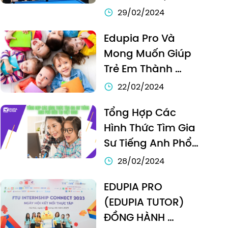
VIỆN NGOẠI GIAO 
29/02/2024
(DAV)
Edupia Pro Và 
Mong Muốn Giúp 
Trẻ Em Thành 
Thạo Tiếng Anh 
22/02/2024
Như Người Bản Xứ
Tổng Hợp Các 
Hình Thức Tìm Gia 
Sư Tiếng Anh Phổ 
Biến Tại Việt Nam
28/02/2024
EDUPIA PRO 
(EDUPIA TUTOR) 
ĐỒNG HÀNH 