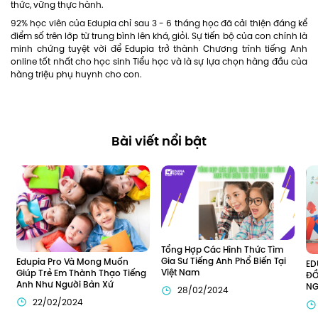
thức, vững thực hành.
92% học viên của Edupia chỉ sau 3 - 6 tháng học đã cải thiện đáng kể
điểm số trên lớp từ trung bình lên khá, giỏi. Sự tiến bộ của con chính là
minh chứng tuyệt vời để Edupia trở thành Chương trình tiếng Anh
online tốt nhất cho học sinh Tiểu học và là sự lựa chọn hàng đầu của
hàng triệu phụ huynh cho con.
Bài viết nổi bật
Tổng Hợp Các Hình Thức Tìm 
Gia Sư Tiếng Anh Phổ Biến Tại 
Edupia Pro Và Mong Muốn 
ED
Việt Nam
Giúp Trẻ Em Thành Thạo Tiếng 
ĐỒ
Anh Như Người Bản Xứ
NG
28/02/2024
IN
22/02/2024