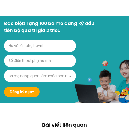
Đặc biệt! Tặng 100 ba mẹ đăng ký đầu
tiên bộ quà trị giá 2 triệu
B
a mẹ đang quan tâm khóa học nào?
Đăng ký ngay
Bài viết liên quan