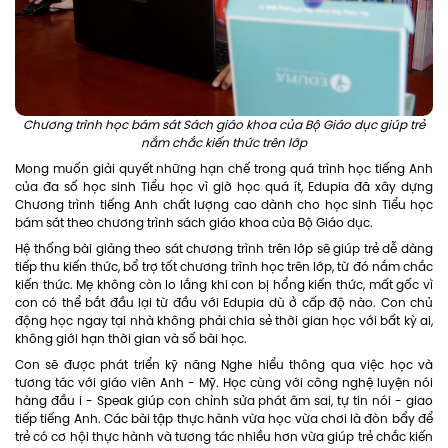
Chương trình học bám sát Sách giáo khoa của Bộ Giáo dục giúp trẻ
nắm chắc kiến thức trên lớp
Mong muốn giải quyết những hạn chế trong quá trình học tiếng Anh
của đa số học sinh Tiểu học vì giờ học quá ít, Edupia đã xây dựng
Chương trình tiếng Anh chất lượng cao dành cho học sinh Tiểu học
bám sát theo chương trình sách giáo khoa của Bộ Giáo dục.
Hệ thống bài giảng theo sát chương trình trên lớp sẽ giúp trẻ dễ dàng
tiếp thu kiến thức, bổ trợ tốt chương trình học trên lớp, từ đó nắm chắc
kiến thức. Mẹ không còn lo lắng khi con bị hổng kiến thức, mất gốc vì
con có thể bắt đầu lại từ đầu với Edupia dù ở cấp độ nào. Con chủ
động học ngay tại nhà không phải chia sẻ thời gian học với bất kỳ ai,
không giới hạn thời gian và số bài học.
Con sẽ được phát triển kỹ năng Nghe hiểu thông qua việc học và
tương tác với giáo viên Anh - Mỹ. Học cùng với công nghệ luyện nói
hàng đầu i - Speak giúp con chỉnh sửa phát âm sai, tự tin nói - giao
tiếp tiếng Anh. Các bài tập thực hành vừa học vừa chơi là đòn bẩy để
trẻ có cơ hội thực hành và tương tác nhiều hơn vừa giúp trẻ chắc kiến