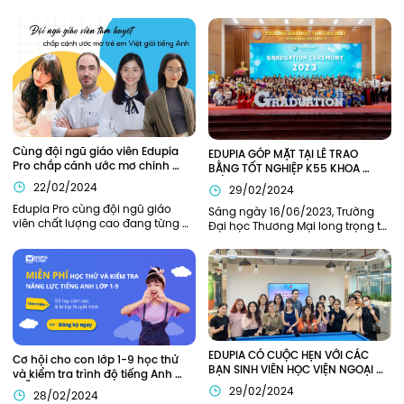
Cùng đội ngũ giáo viên Edupia 
EDUPIA GÓP MẶT TẠI LỄ TRAO 
Pro chắp cánh ước mơ chinh 
BẰNG TỐT NGHIỆP K55 KHOA 
phục tiếng Anh
TIẾNG ANH TRƯỜNG ĐẠI HỌC 
22/02/2024
29/02/2024
THƯƠNG MẠI (TMU)
Edupia Pro cùng đội ngũ giáo 
Sáng ngày 16/06/2023, Trường 
viên chất lượng cao đang từng 
Đại học Thương Mại long trọng tổ 
ngày đồng hành cùng thế hệ trẻ 
chức lễ Bế giảng năm học 2022-
em Việt Nam hiện thực hóa ước 
2023 và trao bằng tốt nghiệp cho 
mơ giỏi tiếng Anh như người bản 
sinh viên K55 và khóa cũ tại hội 
xứ.
trường H1. Edupia vinh dự khi 
được mời tham dự buổi lễ.
EDUPIA CÓ CUỘC HẸN VỚI CÁC 
Cơ hội cho con lớp 1-9 học thử 
BẠN SINH VIÊN HỌC VIỆN NGOẠI 
và kiểm tra trình độ tiếng Anh 
GIAO (DAV)
MIỄN PHÍ
29/02/2024
28/02/2024