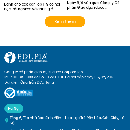
Ngày 8/6 vừa qua, Công ty Cổ 
Dành cho các con lớp 1-9 cơ hội 
phần Giáo dục Educa 
học trải nghiệm và đánh giá 
Corporation và Học viện Ngoại 
năng lực tiếng Anh bởi các thầy 
Giao đã có buổi gặp mặt tham 
cô giỏi của Edupia Pro (Edupia 
Xem thêm
quan doanh nghiệp. Đại diện 
Tutor). Chương trình hoàn toàn 
phía nhà trường có Chị Lý Thị Hải 
miễn phí vì vậy ba mẹ đăng ký 
Yến – Chủ nhiệm sinh viên năm 
cho con ngay nhé!
nhất, cùng các bạn sinh viên 
tham gia trong đoàn. Hãy cùng 
Edupia nhìn lại những khoảnh 
khắc đáng nhớ này.
Công ty cổ phần giáo dục Educa Corporation
MST: 0108156933 do Sở KH và ĐT TP.Hà Nội cấp ngày 05/02/2018
Đại diện: Ông Trần Đức Hùng
Hà Nội
Tầng 6, Tòa nhà Báo Sinh Viên - Hoa Học Trò, Yên Hòa, Cầu Giấy, Hà
Nội