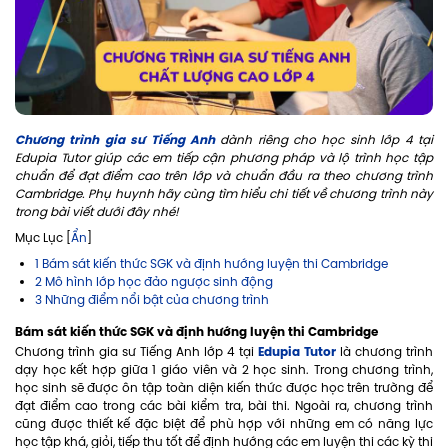
Chương trình gia sư Tiếng Anh
dành riêng cho học sinh lớp 4 tại
Edupia Tutor giúp các em tiếp cận phương pháp và lộ trình học tập
chuẩn để đạt điểm cao trên lớp và chuẩn đầu ra theo chương trình
Cambridge. Phụ huynh hãy cùng tìm hiểu chi tiết về chương trình này
trong bài viết dưới đây nhé!
Mục Lục [
Ẩn
]
1 Bám sát kiến thức SGK và định hướng luyện thi Cambridge
2 Mô hình lớp học đảo ngược sinh động
3 Những điểm nổi bật của chương trình
Bám sát kiến thức SGK và định hướng luyện thi Cambridge
Edupia Tutor
Chương trình gia sư Tiếng Anh lớp 4 tại
là chương trình
dạy học kết hợp giữa 1 giáo viên và 2 học sinh. Trong chương trình,
học sinh sẽ được ôn tập toàn diện kiến thức được học trên trường để
đạt điểm cao trong các bài kiểm tra, bài thi. Ngoài ra, chương trình
cũng được thiết kế đặc biệt để phù hợp với những em có năng lực
học tập khá, giỏi, tiếp thu tốt để định hướng các em luyện thi các kỳ thi