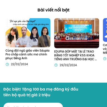
Bài viết nổi bật
Cơ
và
Cùng đội ngũ giáo viên Edupia 
EDUPIA GÓP MẶT TẠI LỄ TRAO 
MI
Pro chắp cánh ước mơ chinh 
BẰNG TỐT NGHIỆP K55 KHOA 
phục tiếng Anh
TIẾNG ANH TRƯỜNG ĐẠI HỌC 
THƯƠNG MẠI (TMU)
22/02/2024
29/02/2024
Đặc biệt! Tặng 100 ba mẹ đăng ký đầu
tiên bộ quà trị giá 2 triệu