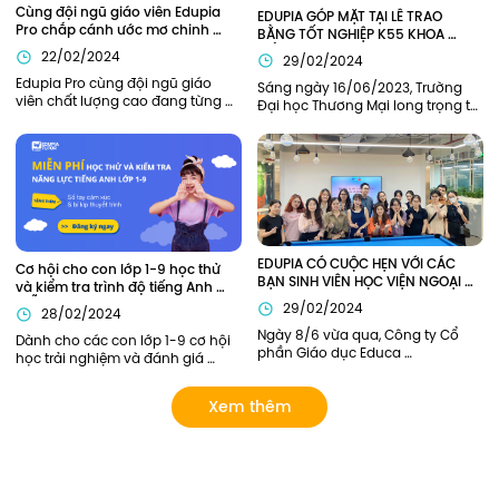
Cùng đội ngũ giáo viên Edupia 
EDUPIA GÓP MẶT TẠI LỄ TRAO 
Pro chắp cánh ước mơ chinh 
BẰNG TỐT NGHIỆP K55 KHOA 
phục tiếng Anh
TIẾNG ANH TRƯỜNG ĐẠI HỌC 
22/02/2024
29/02/2024
THƯƠNG MẠI (TMU)
Edupia Pro cùng đội ngũ giáo 
Sáng ngày 16/06/2023, Trường 
viên chất lượng cao đang từng 
Đại học Thương Mại long trọng tổ 
ngày đồng hành cùng thế hệ trẻ 
chức lễ Bế giảng năm học 2022-
em Việt Nam hiện thực hóa ước 
2023 và trao bằng tốt nghiệp cho 
mơ giỏi tiếng Anh như người bản 
sinh viên K55 và khóa cũ tại hội 
xứ.
trường H1. Edupia vinh dự khi 
được mời tham dự buổi lễ.
EDUPIA CÓ CUỘC HẸN VỚI CÁC 
Cơ hội cho con lớp 1-9 học thử 
BẠN SINH VIÊN HỌC VIỆN NGOẠI 
và kiểm tra trình độ tiếng Anh 
GIAO (DAV)
MIỄN PHÍ
29/02/2024
28/02/2024
Ngày 8/6 vừa qua, Công ty Cổ 
Dành cho các con lớp 1-9 cơ hội 
phần Giáo dục Educa 
học trải nghiệm và đánh giá 
Corporation và Học viện Ngoại 
năng lực tiếng Anh bởi các thầy 
Giao đã có buổi gặp mặt tham 
cô giỏi của Edupia Pro (Edupia 
Xem thêm
quan doanh nghiệp. Đại diện 
Tutor). Chương trình hoàn toàn 
phía nhà trường có Chị Lý Thị Hải 
miễn phí vì vậy ba mẹ đăng ký 
Yến – Chủ nhiệm sinh viên năm 
cho con ngay nhé!
nhất, cùng các bạn sinh viên 
tham gia trong đoàn. Hãy cùng 
Edupia nhìn lại những khoảnh 