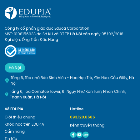
khắc đáng nhớ này.
Công ty cổ phần giáo dục Educa Corporation
MST: 0108156933 do Sở KH và ĐT TP.Hà Nội cấp ngày 05/02/2018
Đại diện: Ông Trần Đức Hùng
Hà Nội
Tầng 6, Tòa nhà Báo Sinh Viên - Hoa Học Trò, Yên Hòa, Cầu Giấy, Hà
Nội
Tầng 6, Tòa Comatce Tower, 61 Ngụy Như Kon Tum, Nhân Chính,
Thanh Xuân, Hà Nội
Về EDUPIA
Hotline
Giới thiệu chung
093.120.8686
Khóa học trên EDUPIA
Kênh truyền thông
Cẩm nang
Tin tức