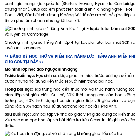
đánh giá năng lực quốc tế (Starters, Movers, Flyers do Cambridge
chứng nhận). Giúp các em phát triển toàn diện 4 kĩ năng Nghe – Nói –
Đọc – Viết, đặc biệt chú trọng kĩ năng Nói để các em có thể giao tiếp tự
tin và phát âm chuẩn như người bản xứ.
Chương trình gia sư Tiếng Anh lớp 4 tại Edupia Tutor bám sát SGK và
luyện thi Cambridge
>> ĐĂNG KÝ HỌC THỬ VÀ KIỂM TRA NĂNG LỰC TIẾNG ANH MIỄN PHÍ
CHO CON TẠI ĐÂY <<
Mô hình lớp học đảo ngược sinh động
Trước buổi học:
Học sinh sẽ được giao tìm hiểu trước bài học để nắm
được những nội dung kiến thức sẽ xuất hiện trong bài học.
Trong bài học:
Tập trung học kiến thức mới và thực hành tương tác,
giao tiếp với giáo viên. Cụ thể, 30% thời lượng cho các hoạt động
tương tác; 60% thời lượng học sinh giao tiếp với giáo viên và bạn
cùng lớp; 90% ngôn ngữ sử dụng trong lớp học là Tiếng Anh.
Sau buổi học:
Làm bài tập về nhà do giáo viên giao, củng cố kiến thức
vừa học qua app học tập và bài kiểm tra trên Class-In để ghi nhớ kiến
thức.