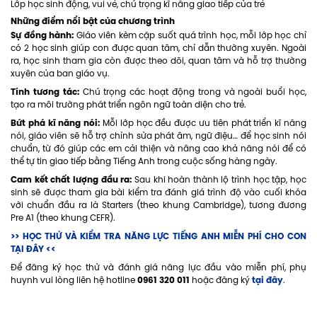
Lớp học sinh động, vui vẻ, chú trọng kĩ năng giao tiếp của trẻ
Những điểm nổi bật của chương trình
Sự đồng hành:
Giáo viên kèm cặp suốt quá trình học, mỗi lớp học chỉ
có 2 học sinh giúp con được quan tâm, chỉ dẫn thường xuyên. Ngoài
ra, học sinh tham gia còn được theo dõi, quan tâm và hỗ trợ thường
xuyên của ban giáo vụ.
Tính tương tác:
Chú trọng các hoạt động trong và ngoài buổi học,
tạo ra môi trường phát triển ngôn ngữ toàn diện cho trẻ.
Bứt phá kĩ năng nói:
Mỗi lớp học đều được ưu tiên phát triển kĩ năng
nói, giáo viên sẽ hỗ trợ chỉnh sửa phát âm, ngữ điệu… để học sinh nói
chuẩn, từ đó giúp các em cải thiện và nâng cao khả năng nói để có
thể tự tin giao tiếp bằng Tiếng Anh trong cuộc sống hàng ngày.
Cam kết chất lượng đầu ra:
Sau khi hoàn thành lộ trình học tập, học
sinh sẽ được tham gia bài kiểm tra đánh giá trình độ vào cuối khóa
với chuẩn đầu ra là Starters (theo khung Cambridge), tương đương
Pre A1 (theo khung CEFR).
>> HỌC THỬ VÀ KIỂM TRA NĂNG LỰC TIẾNG ANH MIỄN PHÍ CHO CON
TẠI ĐÂY <<
Để đăng ký học thử và đánh giá năng lực đầu vào miễn phí, phụ
0961 320 011
tại đây
huynh vui lòng liên hệ hotline
hoặc đăng ký
.