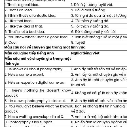
1. That’s a great idea.
1. Đó là ý tưởng tuyệt vời.
2. That’s an idea.
2. Đó là một ý tưởng.
3. I think that’s a fantastic idea.
3. Tôi nghĩ đó quả là một ý tưởng 
4. I like that idea.
4. Tôi thích ý tưởng đó.
5. I like the idea of that.
5. Tôi thích ý tưởng đó.
6. That’s not a bad idea.
6. Đó không phải ý kiến tồi.
7. You know what? That’s a good idea.
7. Bạn biết không? Đó là một ý t
8. Cool!
8. Tuyệt!
Mẫu câu nói về chuyên gia trong một lĩnh vực
Mẫu câu giao tiếp tiếng Anh
Nghĩa tiếng Việt
Mẫu câu nói về chuyên gia trong một
lĩnh vực
1. He knows all about photography.
1. Anh ấy biết tất tần tật về nhiếp
2. He’s a camera expert.
2. Anh ấy là một chuyên gia về 
3. Anh ấy là một chuyên gia về
3. He’s an expert on digital cameras.
thuật số.
4. There’s nothing he doesn’t know
4. Không có cái gì là anh ấy khôn
about X.
5. He knows photography inside out.
5. Anh ấy biết rất sâu về nhiếp ả
6. You wouldn’t believe what he knows
6. Bạn sẽ không thể tin những gì
about X.
về X đâu.
7. He’s a walking encyclopedia of X.
7. Anh ta là một bộ bách khoa to
8. Photography’s his subject.
8. Nhiếp ảnh là chuyên ngành củ