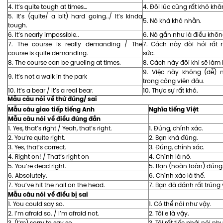
4. It’s quite tough at times…
4. Đôi lúc cũng rất khó khă
5. It’s (quite/ a bit) hard going../ It’s kinda
5. Nó khá khó nhằn.
tough.
6. It’s nearly impossible..
6. Nó gần như là điều khôn
7. The course is really demanding / The
7. Cách này đòi hỏi rất 
course is quite demanding.
sức.
8. The course can be grueling at times.
8. Cách này đôi khi sẽ làm 
9. Việc này không (dễ) 
9. It’s not a walk in the park
trong công viên đâu.
10. It’s a bear / It’s a real bear.
10. Thực sự rất khó.
Mẫu câu nói về thứ đúng/ sai
Mẫu câu giao tiếp tiếng Anh
Nghĩa tiếng Việt
Mẫu câu nói về điều đúng đắn
1. Yes, that’s right / Yeah, that’s right.
1. Đúng, chính xác.
2. You’re quite right.
2. Bạn khá đúng.
3. Yes, that’s correct.
3. Đúng, chính xác.
4. Right on! / That’s right on
4. Chính là nó.
5. You’re dead right.
5. Bạn (hoàn toàn) đúng
6. Absolutely.
6. Chính xác là thế.
7. You’ve hit the nail on the head.
7. Bạn đã đánh rất trúng
Mẫu câu nói về điều bị sai
1. You could say so.
1. Có thể nói như vậy.
2. I’m afraid so. / I’m afraid not.
2. Tôi e là vậy.