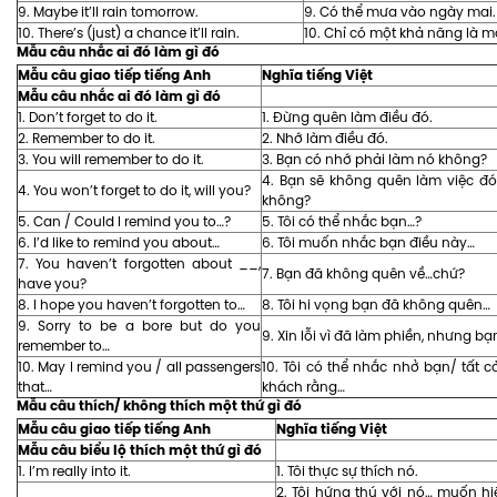
9. Maybe it’ll rain tomorrow.
9. Có thể mưa vào ngày mai.
10. There’s (just) a chance it’ll rain.
10. Chỉ có một khả năng là m
Mẫu câu nhắc ai đó làm gì đó
Mẫu câu giao tiếp tiếng Anh
Nghĩa tiếng Việt
Mẫu câu nhắc ai đó làm gì đó
1. Don’t forget to do it.
1. Đừng quên làm điều đó.
2. Remember to do it.
2. Nhớ làm điều đó.
3. You will remember to do it.
3. Bạn có nhớ phải làm nó không?
4. Bạn sẽ không quên làm việc đó
4. You won’t forget to do it, will you?
không?
5. Can / Could I remind you to…?
5. Tôi có thể nhắc bạn…?
6. I’d like to remind you about…
6. Tôi muốn nhắc bạn điều này…
7. You haven’t forgotten about __,
7. Bạn đã không quên về…chứ?
have you?
8. I hope you haven’t forgotten to…
8. Tôi hi vọng bạn đã không quên…
9. Sorry to be a bore but do you
9. Xin lỗi vì đã làm phiền, nhưng b
remember to…
10. May I remind you / all passengers
10. Tôi có thể nhắc nhở bạn/ tất 
that…
khách rằng…
Mẫu câu thích/ không thích một thứ gì đó
Mẫu câu giao tiếp tiếng Anh
Nghĩa tiếng Việt
Mẫu câu biểu lộ thích một thứ gì đó
1. I’m really into it.
1. Tôi thực sự thích nó.
2. Tôi hứng thú với nó… muốn h