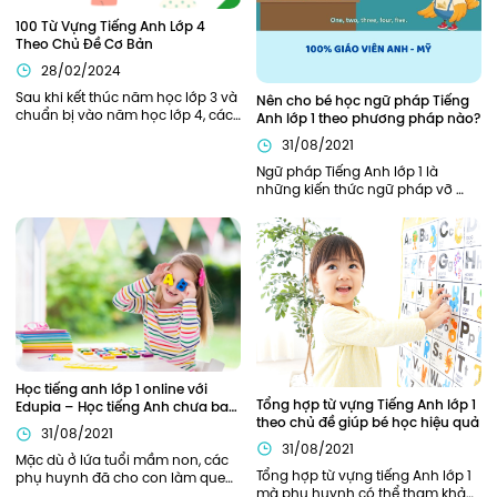
100 Từ Vựng Tiếng Anh Lớp 4 
Theo Chủ Đề Cơ Bản
28/02/2024
Sau khi kết thúc năm học lớp 3 và 
Nên cho bé học ngữ pháp Tiếng 
chuẩn bị vào năm học lớp 4, các 
Anh lớp 1 theo phương pháp nào?
bạn nhỏ sẽ cần được trang bị, hỗ 
31/08/2021
trợ đầy đủ từ kiến thức ngữ pháp, 
từ vựng cần thiết để bắt đầu năm 
Ngữ pháp Tiếng Anh lớp 1 là 
học thuận lợi nhất. Bên cạnh các 
những kiến thức ngữ pháp vỡ 
kiến thức về ngữ pháp, các từ 
lòng, khởi đầu cho hành trình 
vựng tiếng Anh lớp 4 cũng đóng 
chinh phục Tiếng Anh của bé. Vì 
vai trò quan trọng xuyên suốt 
là nền tảng đầu tiên nên phần 
toàn bộ chương trình học tiếng 
kiến thức này cần được củng cố 
Anh lớp 4 của các bạn nhỏ.
chắc chắn. Vậy nên áp dụng 
phương pháp nào để trẻ có thể 
nắm chắc ngữ pháp Tiếng Anh 
ngay từ khi học lớp 1?
Học tiếng anh lớp 1 online với 
Tổng hợp từ vựng Tiếng Anh lớp 1 
Edupia – Học tiếng Anh chưa bao 
theo chủ đề giúp bé học hiệu quả
giờ thú vị đến thế!
31/08/2021
31/08/2021
Mặc dù ở lứa tuổi mầm non, các 
Tổng hợp từ vựng tiếng Anh lớp 1 
phụ huynh đã cho con làm quen 
mà phụ huynh có thể tham khảo. 
với Tiếng Anh này qua sách báo, 