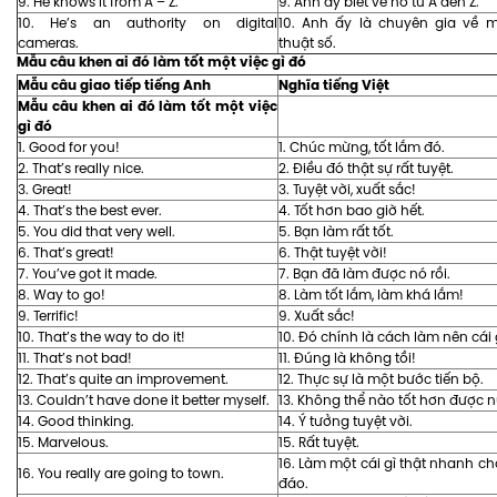
9. He knows it from A – Z.
9. Anh ấy biết về nó từ A đến Z.
10. He’s an authority on digital
10. Anh ấy là chuyên gia về 
cameras.
thuật số.
Mẫu câu khen ai đó làm tốt một việc gì đó
Mẫu câu giao tiếp tiếng Anh
Nghĩa tiếng Việt
Mẫu câu khen ai đó làm tốt một việc
gì đó
1. Good for you!
1. Chúc mừng, tốt lắm đó.
2. That’s really nice.
2. Điều đó thật sự rất tuyệt.
3. Great!
3. Tuyệt vời, xuất sắc!
4. That’s the best ever.
4. Tốt hơn bao giờ hết.
5. You did that very well.
5. Bạn làm rất tốt.
6. That’s great!
6. Thật tuyệt vời!
7. You’ve got it made.
7. Bạn đã làm được nó rồi.
8. Way to go!
8. Làm tốt lắm, làm khá lắm!
9. Terrific!
9. Xuất sắc!
10. That’s the way to do it!
10. Đó chính là cách làm nên cái 
11. That’s not bad!
11. Đúng là không tồi!
12. That’s quite an improvement.
12. Thực sự là một bước tiến bộ.
13. Couldn’t have done it better myself.
13. Không thể nào tốt hơn được n
14. Good thinking.
14. Ý tưởng tuyệt vời.
15. Marvelous.
15. Rất tuyệt.
16. Làm một cái gì thật nhanh c
16. You really are going to town.
đáo.