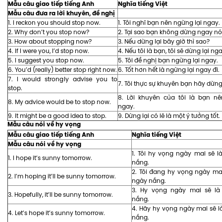
Mẫu câu giao tiếp tiếng Anh
Nghĩa tiếng Việt
Mẫu câu đưa ra lời khuyên, đề nghị
1. I reckon you should stop now.
1. Tôi nghĩ bạn nên ngừng lại ngay.
2. Why don’t you stop now?
2. Tại sao bạn không dừng ngay nó
3. How about stopping now?
3. Nếu dừng lại bây giờ thì sao?
4. If I were you, I’d stop now.
4. Nếu tôi là bạn, tôi sẽ dừng lại nga
5. I suggest you stop now.
5. Tôi đề nghị bạn ngừng lại ngay.
6. You’d (really) better stop right now.
6. Tốt hơn hết là ngừng lại ngay đi.
7. I would strongly advise you to
7. Tôi thực sự khuyên bạn hãy dừng 
stop.
8. Lời khuyên của tôi là bạn nê
8. My advice would be to stop now.
ngay.
9. It might be a good idea to stop.
9. Dừng lại có lẽ là một ý tưởng tốt.
Mẫu câu nói về hy vọng
Mẫu câu giao tiếp tiếng Anh
Nghĩa tiếng Việt
Mẫu câu nói về hy vọng
1. Tôi hy vọng ngày mai sẽ 
1. I hope it’s sunny tomorrow.
nắng.
2. Tôi đang hy vọng ngày ma
2. I’m hoping it’ll be sunny tomorrow.
ngày nắng.
3. Hy vọng ngày mai sẽ l
3. Hopefully, it’ll be sunny tomorrow.
nắng.
4. Hãy hy vọng ngày mai sẽ 
4. Let’s hope it’s sunny tomorrow.
nắng.