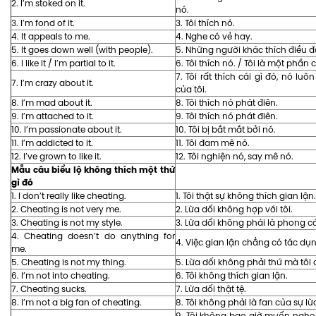
2. I’m stoked on it.
nó.
3. I’m fond of it.
3. Tôi thích nó.
4. It appeals to me.
4. Nghe có vẻ hay.
5. It goes down well (with people).
5. Những người khác thích điều đ
6. I like it / I’m partial to it.
6. Tôi thích nó. / Tôi là một phần 
7. Tôi rất thích cái gì đó, nó luôn
7. I’m crazy about it.
của tôi.
8. I’m mad about it.
8. Tôi thích nó phát điên.
9. I’m attached to it.
9. Tôi thích nó phát điên.
10. I’m passionate about it.
10. Tôi bị bắt mắt bởi nó.
11. I’m addicted to it.
11. Tôi đam mê nó.
12. I’ve grown to like it.
12. Tôi nghiện nó, say mê nó.
Mẫu câu biểu lộ không thích một thứ
gì đó
1. I don’t really like cheating.
1. Tôi thật sự không thích gian lận.
2. Cheating is not very me.
2. Lừa dối không hợp với tôi.
3. Cheating is not my style.
3. Lừa dối không phải là phong cá
4. Cheating doesn’t do anything for
4. Việc gian lận chẳng có tác dụng
me.
5. Cheating is not my thing.
5. Lừa dối không phải thứ mà tôi 
6. I’m not into cheating.
6. Tôi không thích gian lận.
7. Cheating sucks.
7. Lừa dối thật tệ.
8. I’m not a big fan of cheating.
8. Tôi không phải là fan của sự lừ