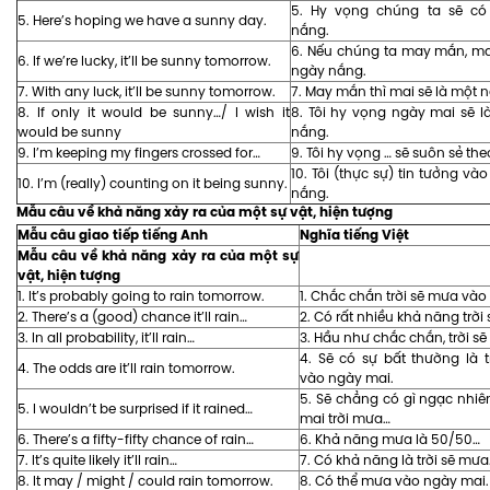
5. Hy vọng chúng ta sẽ c
5. Here’s hoping we have a sunny day.
nắng.
6. Nếu chúng ta may mắn, ma
6. If we’re lucky, it’ll be sunny tomorrow.
ngày nắng.
7. With any luck, it’ll be sunny tomorrow.
7. May mắn thì mai sẽ là một 
8. If only it would be sunny…/ I wish it
8. Tôi hy vọng ngày mai sẽ 
would be sunny
nắng.
9. I’m keeping my fingers crossed for…
9. Tôi hy vọng … sẽ suôn sẻ th
10. Tôi (thực sự) tin tưởng vào 
10. I’m (really) counting on it being sunny.
nắng.
Mẫu câu về khả năng xảy ra của một sự vật, hiện tượng
Mẫu câu giao tiếp tiếng Anh
Nghĩa tiếng Việt
Mẫu câu về khả năng xảy ra của một sự
vật, hiện tượng
1. It’s probably going to rain tomorrow.
1. Chắc chắn trời sẽ mưa vào
2. There’s a (good) chance it’ll rain…
2. Có rất nhiều khả năng trời
3. In all probability, it’ll rain…
3. Hầu như chắc chắn, trời s
4. Sẽ có sự bất thường là 
4. The odds are it’ll rain tomorrow.
vào ngày mai.
5. Sẽ chẳng có gì ngạc nhi
5. I wouldn’t be surprised if it rained…
mai trời mưa…
6. There’s a fifty-fifty chance of rain…
6. Khả năng mưa là 50/50…
7. It’s quite likely it’ll rain…
7. Có khả năng là trời sẽ mưa
8. It may / might / could rain tomorrow.
8. Có thể mưa vào ngày mai.