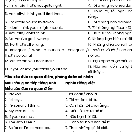
3. (I’m) sorry to say so.
3. Tôi rất tiếc phải nói nh
4. I’m afraid that’s not quite right.
4. Tôi e rằng nó chưa đú
5. Thực ra, tôi nghĩ b
5. Actually, I think you’ll find that…
rằng…
6. I’m afraid you’re mistaken.
6. Tôi e rằng bạn đã mắc 
7. I don’t think you’re right about…
7. Tôi không nghĩ bạn đ
8. Actually, I don’t think…
8. Thực sự, tôi không ngh
9. No, you’ve got it wrong.
9. Không, bạn hiểu sai rồi
10. No, that’s all wrong.
10. Không, điều đó sai ho
11. Bologna! / What a bunch of bologna! /
11. Nhảm! Vô lý! / Bạn đ
That’s bologna!
nói bạ.
12. Where did you hear that?
12. Bạn nghe được điều 
13. Nếu bạn kiểm tra lại
13. If you check your facts, you’ll find…
sẽ thấy …
Mẫu câu đưa ra quan điểm, phỏng đoán cá nhân
Mẫu câu giao tiếp tiếng Anh
Nghĩa tiếng Việt
Mẫu câu đưa ra quan điểm
1. I reckon…
1. Tôi đoán/ cho là…
2. I’d say…
2. Tôi muốn nói là…
3. Personally, I think…
3. Cá nhân tôi cho rằng…
4. My take on it is…
4. Điều tôi tìm ra đó là…
5. If you ask me…
5. Nếu bạn hỏi tôi…
6. The way I see it…
6. Cách tôi nhìn vấn đề là…
7. As far as I’m concerned…
7. Theo những gì tôi biết…