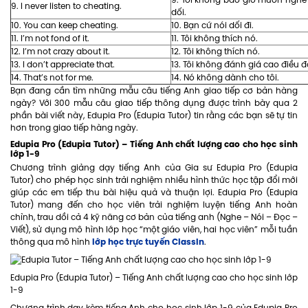
9. Tôi không bao giờ muốn nghe 
9. I never listen to cheating.
dối.
10. You can keep cheating.
10. Bạn cứ nói dối đi.
11. I’m not fond of it.
11. Tôi không thích nó.
12. I’m not crazy about it.
12. Tôi không thích nó.
13. I don’t appreciate that.
13. Tôi không đánh giá cao điều đ
14. That’s not for me.
14. Nó không dành cho tôi.
Bạn đang cần tìm những mẫu câu tiếng Anh giao tiếp cơ bản hàng
ngày? Với 300 mẫu câu giao tiếp thông dụng được trình bày qua 2
phần bài viết này, Edupia Pro (Edupia Tutor) tin rằng các bạn sẽ tự tin
hơn trong giao tiếp hàng ngày.
Edupia Pro (Edupia Tutor)
– Tiếng Anh chất lượng cao cho học sinh
lớp 1-9
Chương trình giảng dạy tiếng Anh của Gia sư Edupia Pro (Edupia
Tutor) cho phép học sinh trải nghiệm nhiều hình thức học tập đổi mới
giúp các em tiếp thu bài hiệu quả và thuận lợi. Edupia Pro (Edupia
Tutor) mang đến cho học viên trải nghiệm luyện tiếng Anh hoàn
chỉnh, trau dồi cả 4 kỹ năng cơ bản của tiếng anh (Nghe – Nói – Đọc –
Viết), sử dụng mô hình lớp học “một giáo viên, hai học viên” mỗi tuần
lớp học trực tuyến ClassIn
thông qua mô hình
.
Edupia Pro (Edupia Tutor) – Tiếng Anh chất lượng cao cho học sinh lớp
1-9