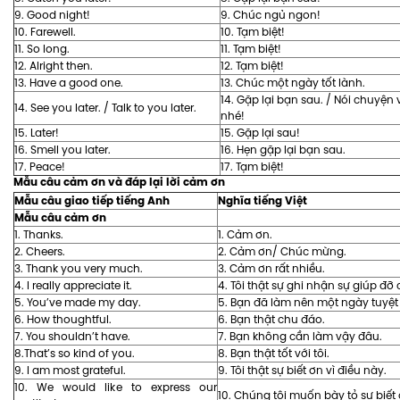
9. Good night!
9. Chúc ngủ ngon!
10. Farewell.
10. Tạm biệt!
11. So long.
11. Tạm biệt!
12. Alright then.
12. Tạm biệt!
13. Have a good one.
13. Chúc một ngày tốt lành.
14. Gặp lại bạn sau. / Nói chuyện
14. See you later. / Talk to you later.
nhé!
15. Later!
15. Gặp lại sau!
16. Smell you later.
16. Hẹn gặp lại bạn sau.
17. Peace!
17. Tạm biệt!
Mẫu câu cảm ơn và đáp lại lời cảm ơn
Mẫu câu giao tiếp tiếng Anh
Nghĩa tiếng Việt
Mẫu câu cảm ơn
1. Thanks.
1. Cảm ơn.
2. Cheers.
2. Cảm ơn/ Chúc mừng.
3. Thank you very much.
3. Cảm ơn rất nhiều.
4. I really appreciate it.
4. Tôi thật sự ghi nhận sự giúp đỡ
5. You’ve made my day.
5. Bạn đã làm nên một ngày tuyệt v
6. How thoughtful.
6. Bạn thật chu đáo.
7. You shouldn’t have.
7. Bạn không cần làm vậy đâu.
8.That’s so kind of you.
8. Bạn thật tốt với tôi.
9. I am most grateful.
9. Tôi thật sự biết ơn vì điều này.
10. We would like to express our
10. Chúng tôi muốn bày tỏ sự biết 