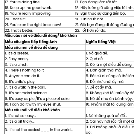
17. You’re doing fine.
17. Bạn đang làm rất tốt.
18. Keep up the good work.
18. Hãy luôn giữ công việc tốt nh
19. You’re really improving.
19. Bạn thực sự đang tiến bộ.
20. That’s it!
20. Chính là nó!
21. You’re on the right track now!
21. Giờ bạn đang đi đúng đường r
22. That’s better.
22. Tốt hơn rồi đó.
Mẫu câu nói về điều dễ dàng/ khó khăn
Mẫu câu giao tiếp tiếng Anh
Nghĩa tiếng Việt
Mẫu câu nói về điều dễ dàng
1. It’s a breeze.
1. Nó quá dễ.
2. Easy peasy.
2. Quá dễ.
3. It’s a cinch.
3. Đó là một điều dễ dàng.
4. There’s nothing to it.
4. Đơn giản thôi mà.
5. Anyone can do it.
5. Bất cứ ai cũng có thể là
6. It’s child’s play.
6. Dễ như chơi ấy mà.
7. It’s a walk in the park.
7. Dễ ợt ấy mà.
8. It’s not rocket science.
8. Không khó tới mức ấy đ
9. It’s easy as pie /It’s a piece of cake!
9. Nó dễ như ăn bánh vậy.
10. I can do it with my eyes shut.
10. Nhắm mắt tôi cũng làm
Mẫu câu nói về điều khó khăn
1. It’s not so easy…
1. Nó không quá dễ để…
2. It’s a bit tricky…
2. Cái này hơi rắc rối một c
3. Đó không phải là điều…d
3. It’s not the easiest ___ in the world…
đời.