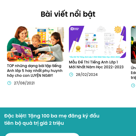
Bài viết nổi bật
Mẫu Đề Thi Tiếng Anh Lớp 1 
TOP những dạng bài tập tiếng 
Mới Nhất Năm Học 2022-2023
Ứn
Anh lớp 5 hay nhất phụ huynh 
Ed
28/02/2024
hãy cho con LUYỆN NGAY!
tr
27/08/2021
Đặc biệt! Tặng 100 ba mẹ đăng ký đầu
tiên bộ quà trị giá 2 triệu