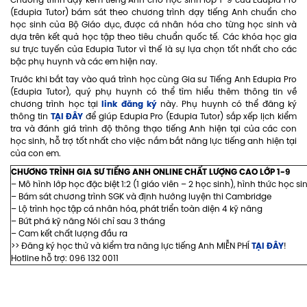
Chương trình dạy kèm tiếng Anh cho học sinh lớp 1-9 của Edupia Pro
(Edupia Tutor) bám sát theo chương trình dạy tiếng Anh chuẩn cho
học sinh của Bộ Giáo dục, được cá nhân hóa cho từng học sinh và
dựa trên kết quả học tập theo tiêu chuẩn quốc tế. Các khóa học gia
sư trực tuyến của Edupia Tutor vì thế là sự lựa chọn tốt nhất cho các
bậc phụ huynh và các em hiện nay.
Trước khi bắt tay vào quá trình học cùng Gia sư Tiếng Anh Edupia Pro
(Edupia Tutor), quý phụ huynh có thể tìm hiểu thêm thông tin về
link đăng ký
chương trình học tại
này. Phụ huynh có thể đăng ký
TẠI ĐÂY
thông tin
để giúp Edupia Pro (Edupia Tutor) sắp xếp lịch kiểm
tra và đánh giá trình độ thông thạo tiếng Anh hiện tại của các con
học sinh, hỗ trợ tốt nhất cho việc nắm bắt năng lực tiếng anh hiện tại
của con em.
CHƯƠNG TRÌNH GIA SƯ TIẾNG ANH ONLINE CHẤT LƯỢNG CAO LỚP 1-9
– Mô hình lớp học đặc biệt 1:2 (1 giáo viên – 2 học sinh), hình thức học s
– Bám sát chương trình SGK và định hướng luyện thi Cambridge
– Lộ trình học tập cá nhân hóa, phát triển toàn diện 4 kỹ năng
– Bứt phá kỹ năng Nói chỉ sau 3 tháng
– Cam kết chất lượng đầu ra
TẠI ĐÂY
>> Đăng ký học thử và kiểm tra năng lực tiếng Anh MIỄN PHÍ
!
Hotline hỗ trợ: 096 132 0011