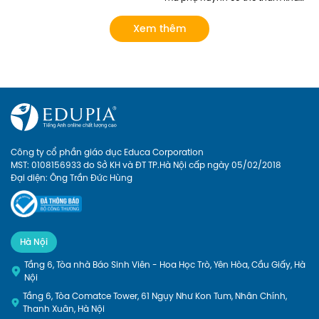
Ngoài ra, phụ huynh có thể lựa 
các lớp tiếng Anh năng khiếu... 
chọn các khóa học của Edupia 
tuy nhiên chỉ dừng lại ở mức làm 
Xem thêm
để cập nhật cho con hệ thống từ 
quen mà chưa có lộ trình bài bản 
vựng đầy đủ và bài bản nhất! 
rõ ràng. Giờ đây, phụ huynh có 
thể cho con Học tiếng anh lớp 1 
online với Edupia để cung cấp 
cho con một lộ trình rõ ràng, tạo 
cho con hứng thú với việc học 
ngoại ngữ. Hãy xem Edupia sẽ 
mang đến cho con những điều 
thú vị gì nhé
Công ty cổ phần giáo dục Educa Corporation
MST: 0108156933 do Sở KH và ĐT TP.Hà Nội cấp ngày 05/02/2018
Đại diện: Ông Trần Đức Hùng
Hà Nội
Tầng 6, Tòa nhà Báo Sinh Viên - Hoa Học Trò, Yên Hòa, Cầu Giấy, Hà
Nội
Tầng 6, Tòa Comatce Tower, 61 Ngụy Như Kon Tum, Nhân Chính,
Thanh Xuân, Hà Nội