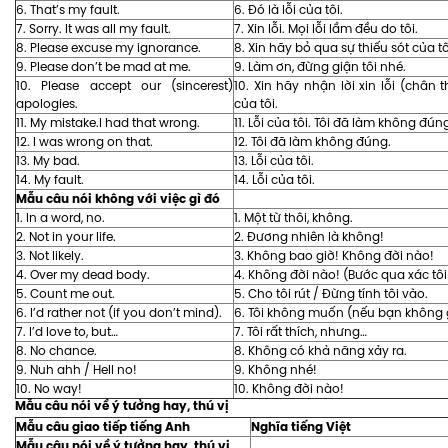
6. That’s my fault.
6. Đó là lỗi của tôi.
7. Sorry. It was all my fault.
7. Xin lỗi. Mọi lỗi lầm đều do tôi.
8. Please excuse my ignorance.
8. Xin hãy bỏ qua sự thiếu sót của tô
9. Please don’t be mad at me.
9. Làm ơn, đừng giận tôi nhé.
10. Please accept our (sincerest)
10. Xin hãy nhận lời xin lỗi (chân 
apologies.
của tôi.
11. My mistake.I had that wrong.
11. Lỗi của tôi. Tôi đã làm không đún
12. I was wrong on that.
12. Tôi đã làm không đúng.
13. My bad.
13. Lỗi của tôi.
14. My fault.
14. Lỗi của tôi.
Mẫu câu nói không với việc gì đó
1. In a word, no.
1. Một từ thôi, không.
2. Not in your life.
2. Đương nhiên là không!
3. Not likely.
3. Không bao giờ! Không đời nào!
4. Over my dead body.
4. Không đời nào! (Bước qua xác tôi
5. Count me out.
5. Cho tôi rút / Đừng tính tôi vào.
6. I’d rather not (if you don’t mind).
6. Tôi không muốn (nếu bạn không 
7. I’d love to, but…
7. Tôi rất thích, nhưng…
8. No chance.
8. Không có khả năng xảy ra.
9. Nuh ahh / Hell no!
9. Không nhé!
10. No way!
10. Không đời nào!
Mẫu câu nói về ý tưởng hay, thú vị
Mẫu câu giao tiếp tiếng Anh
Nghĩa tiếng Việt
Mẫu câu nói về ý tưởng hay, thú vị