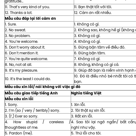
gratitude…
11. That’s very kind of you.
11. Bạn thật tốt với tôi.
12. Thanks a lot.
12. Cảm ơn rất nhiều.
Mẫu câu đáp lại lời cảm ơn
1. Sure.
1. Không có gì.
2. No sweat.
2. Không sao, không hề gì (không 
3. No problem.
3. Không có gì.
4. You’re welcome.
4. Không có gì.
5. Don’t worry about it.
5. Đừng bận tâm về điều đó.
6. Don’t mention it.
6. Đừng bận tâm.
7. You’re quite welcome.
7. Không có gì.
8. No, not at all.
8. Không, không có gì cả.
9. It’s my pleasure.
9. Giúp đỡ bạn là niềm vinh hạnh c
10. Đó là điều nhỏ bé nhất tôi có 
10. It’s the least I could do.
bạn.
Mẫu câu xin lỗi/ nói không với việc gì đó
Mẫu câu giao tiếp tiếng Anh
Nghĩa tiếng Việt
Mẫu câu xin lỗi
1. Sorry.
1. Xin lỗi.
2. I’m (so / very / terribly) sorry.
2. Tôi thật sự xin lỗi.
3. (I’,) Ever so sorry.
3. Rất xin lỗi.
4. How stupid / careless /
4. Sao tôi lại ngớ ngẩn/ bất cẩn
thoughtless of me.
nghĩ như vậy.
5. Pardon (me).
5. Thứ lỗi cho tôi.