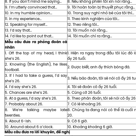
8. If you don’t mind me saying…
8. Nếu không phiền tôi xin nói rằng…
9. I’m utterly convinced that…
9. Tôi hoàn toàn bị thuyết phục rằng…
10. In my humble opinion…
10. Trong suy nghĩ nhỏ bé của tôi thì…
11. In my experience…
11. Theo kinh nghiệm của tôi…
12. Speaking for myself…
12. Theo riêng tôi…
13. I’d say that…
13. Tôi muốn nói rằng…
14. I’d like to point out that…
14. Tôi muốn chỉ ra rằng…
Mẫu câu đưa ra phỏng đoán cá
nhân
1. Off the top of my head, I think
1. Hiện ra ngay trong đầu tôi lúc đó 
she’s 26.
ấy 26 tuổi.
2. Knowing (the English), he likes
2. Được biết, anh ấy thích bóng đá.
football.
3. If I had to take a guess, I’d say
3. Nếu bảo đoán, tôi sẽ nói cô ấy 26 tu
she’s 26.
4. I’d say she’s 26.
4. Tôi sẽ đoán cô ấy 26 tuổi.
5. Chances are she’s 26.
5. Cũng cỡ 26 tuổi.
6. At a guess, I’d say she’s 26.
6. Theo phán đoán, tôi sẽ nói cô ấy 26 
7. Probably about 26.
7. Có lẽ khoảng 26.
8. We’re talking maybe late
8. Chúng ta đang nói có thể là cuố
twenties.
20.
9. About 6-ish.
9. Cỡ 6 giờ.
10. Around about 6 o’clock.
10. Khoảng khoảng 6 giờ.
Mẫu câu đưa ra lời khuyên, đề nghị