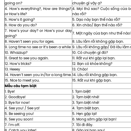
going on?
chuyện gì vậy ạ?
4. How’s everything?, How are things?,
4. Mọi thứ sao? Cuộc sống của 
or How’s life?
nào rồi?
5. How’s it going?
5. Dạo này bạn thế nào rồi?
6. How do you do?
6. Xin chào/ Bạn thế nào rồi?
7. How’s your day? or How’s your day
7. Một ngày của bạn như thế nào
going?
8. Haven’t seen you for ages.
8. Lâu lắm rồi không gặp bạn.
9. Long time no see or It’s been a while
9. Lâu rồi không gặp/ Đã lâu lắm r
10. Whazzup?
10. Có chuyện gì đó?
11. Great to see you again.
11. Rất vui khi gặp lại bạn.
12. How’s tricks?
12. Bạn có khỏe không?
13. Heeey
13. Chào!
14. Haven’t seen you in/for a long time.
14. Lâu rồi không gặp bạn.
15. Nice to meet you.
15. Rất vui khi gặp bạn.
Mẫu câu tạm biệt
1. Bye!
1. Tạm biệt!
2. Goodbye!
2. Tạm biệt nhé!
3. Bye for now!
3. Tạm biệt nhé!
4. See you! / See ya!
4. Tạm biệt bạn.
5. Be seeing you!
5. Hẹn gặp lại!
6. See you soon!
6. Mong sớm gặp lại bạn!
7. I’m off.
7. Tôi đi đây.
8. Catch you later!
8. Gặp lại bạn sau!