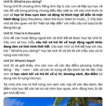
Unit 18: What’re you doing?
Trong Unit 18 chương trình Tiếng Anh lớp 3, các con sẽ tiếp tục học về
các đồ vật trong phòng, nhưng điều đặc biệt so với các Unit trước là
học từ theo cụm kèm cả động từ thích hợp để diễn tả một
con sẽ
hành động
(play the piano, clean the floor, listen to music,...). Các bạn
nhỏ sẽ làm quen với thì “hiện tại tiếp diễn” với mẫu câu hỏi bạn/ai đó
đang làm gì.
Unit 19: They’re in the park
Chủ đề các hoạt động ngoài trời và thời tiết sẽ được học tại Unit 19.
câu hỏi và trả lời về hoạt động người khác
Các con sẽ học mẫu
đang làm và tình hình thời tiết
. Các bạn nhỏ có thể kết hợp với câu
hỏi “ What’re you doing?” học tại Unit 18 và trả lời với mẫu câu và từ
vựng vừa mới học.
Unit 20: Where's Sapa?
Unit 20 sẽ giới thiệu cho các con về các địa điểm, phương hướng
đông - tây - nam - bắc và các từ vựng về địa danh tại Hà Nội. Các
học cách hỏi và trả lời về vị trí, khoảng cách, địa điểm
con sẽ
sử
dụng các từ vựng vừa học.
Tại nhà, cha mẹ có thể cùng con xem các clip về các địa danh, địa
điểm vừa học để các bé có cái nhìn trực quan, sinh động hơn, từ đó
ghi nhớ dễ hơn.