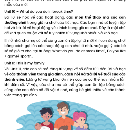
mẫu câu mới.
Unit 10 – What do you do in break time?
các môn thể thao mà các con
Bài 10 sẽ học về các hoạt động,
thường chơi
trong giờ ra chơi của tiết học. Các bạn nhỏ sẽ luyện tập
hỏi và trả lời về hoạt động yêu thích trong giờ ra chơi. Đây là một chủ
đề khá quen thuộc với trẻ tuy nhiên từ vựng khá nhiều và khó học.
Khi ở nhà, cha mẹ có thể cùng con ôn tập lại từ mới khi con đang chơi
bằng cách gọi tên các hoạt động con chơi ở nhà, hoặc gợi ý các bé
kể về giờ ra chơi tại trường: What do you do at break time?, Do you like
+ game/ sport?…
Unit 11: This is my family
Với Unit 11, các con sẽ mở rộng từ vựng về số đếm từ 1 đến 99 và học
các thành viên trong gia đình, cách hỏi và trả lời về tuổi của các
về
thành viên
. Lượng từ vựng khá lớn nên các bé có thể hay nhầm lẫn
khi đếm số. Vì vậy, các cha mẹ có thể giúp con ôn tập bằng cách
cùng các con đếm số đồ vật ở nhà, cùng bé giới thiệu về các thành
viên trong gia đình.