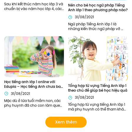
Sau khi kết thúc năm học lớp 3 và 
Nên cho bé học ngữ pháp Tiếng 
chuẩn bị vào năm học lớp 4, các 
Anh lớp 1 theo phương pháp nào?
bạn nhỏ sẽ cần được trang bị, hỗ 
31/08/2021
trợ đầy đủ từ kiến thức ngữ pháp, 
từ vựng cần thiết để bắt đầu năm 
Ngữ pháp Tiếng Anh lớp 1 là 
học thuận lợi nhất. Bên cạnh các 
những kiến thức ngữ pháp vỡ 
kiến thức về ngữ pháp, các từ 
lòng, khởi đầu cho hành trình 
vựng tiếng Anh lớp 4 cũng đóng 
chinh phục Tiếng Anh của bé. Vì 
vai trò quan trọng xuyên suốt 
là nền tảng đầu tiên nên phần 
toàn bộ chương trình học tiếng 
kiến thức này cần được củng cố 
Anh lớp 4 của các bạn nhỏ.
chắc chắn. Vậy nên áp dụng 
phương pháp nào để trẻ có thể 
nắm chắc ngữ pháp Tiếng Anh 
ngay từ khi học lớp 1?
Học tiếng anh lớp 1 online với 
Tổng hợp từ vựng Tiếng Anh lớp 1 
Edupia – Học tiếng Anh chưa bao 
theo chủ đề giúp bé học hiệu quả
giờ thú vị đến thế!
31/08/2021
31/08/2021
Mặc dù ở lứa tuổi mầm non, các 
Tổng hợp từ vựng tiếng Anh lớp 1 
phụ huynh đã cho con làm quen 
mà phụ huynh có thể tham khảo. 
với Tiếng Anh này qua sách báo, 
Ngoài ra, phụ huynh có thể lựa 
các lớp tiếng Anh năng khiếu... 
chọn các khóa học của Edupia 
tuy nhiên chỉ dừng lại ở mức làm 
Xem thêm
để cập nhật cho con hệ thống từ 
quen mà chưa có lộ trình bài bản 
vựng đầy đủ và bài bản nhất! 
rõ ràng. Giờ đây, phụ huynh có 