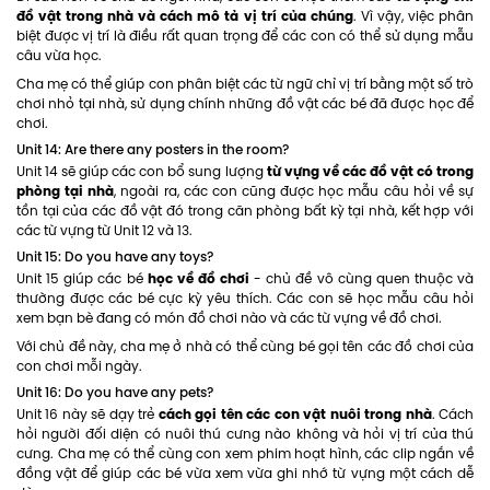
đồ vật trong nhà và cách mô tả vị trí của chúng
. Vì vậy, việc phân
biệt được vị trí là điều rất quan trọng để các con có thể sử dụng mẫu
câu vừa học.
Cha mẹ có thể giúp con phân biệt các từ ngữ chỉ vị trí bằng một số trò
chơi nhỏ tại nhà, sử dụng chính những đồ vật các bé đã được học để
chơi.
Unit 14: Are there any posters in the room?
từ vựng về các đồ vật có trong
Unit 14 sẽ giúp các con bổ sung lượng
phòng tại nhà
, ngoài ra, các con cũng được học mẫu câu hỏi về sự
tồn tại của các đồ vật đó trong căn phòng bất kỳ tại nhà, kết hợp với
các từ vựng từ Unit 12 và 13.
Unit 15: Do you have any toys?
học về đồ chơi
Unit 15 giúp các bé
- chủ đề vô cùng quen thuộc và
thường được các bé cực kỳ yêu thích. Các con sẽ học mẫu câu hỏi
xem bạn bè đang có món đồ chơi nào và các từ vựng về đồ chơi.
Với chủ đề này, cha mẹ ở nhà có thể cùng bé gọi tên các đồ chơi của
con chơi mỗi ngày.
Unit 16: Do you have any pets?
cách gọi tên các con vật nuôi trong nhà
Unit 16 này sẽ dạy trẻ
. Cách
hỏi người đối diện có nuôi thú cưng nào không và hỏi vị trí của thú
cưng. Cha mẹ có thể cùng con xem phim hoạt hình, các clip ngắn về
đồng vật để giúp các bé vừa xem vừa ghi nhớ từ vựng một cách dễ