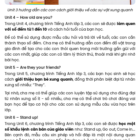
Unit 3 hướng dẫn các con cách giới thiệu về các sự vật xung quanh
Unit 4 – How old are you?
làm quen
Trong Unit 4, chương trình Tiếng Anh lớp 3, các con sẽ được
với số đếm từ 1 đến 10
và cách hỏi tuổi của bạn học.
Để có thể sử dụng được mẫu câu hỏi và trả lời về tuổi, các con cần
thành thạo số đếm. Cha mẹ có thể hướng dẫn con đếm đồ vật trong
gia đình để tạo cho các con thói quen trong môi trường gần gũi với
các con nhất, giúp các con có tâm lý thích thú, thoải mái khi ghi nhớ
bài học.
Unit 5 – Are they your friends?
Trong Unit 5, chương trình Tiếng Anh lớp 3, các bạn học sinh sẽ học
giới thiệu bạn bè xung quanh
cách
, đồng thời phân biệt đại từ nhân
xưng số nhiều: “They”.
Tại nhà, cha mẹ có thể giúp các con luyện tập sử dụng cho đúng đại
từ nhân xưng số ít - số nhiều, cha mẹ có thể chơi trò chơi đóng vai
bạn học để tạo cơ hội cho các con sử dụng mẫu câu vừa học trên
lớp.
Unit 6 – Stand up!
học một
Trong Unit 6, chương trình Tiếng Anh lớp 3, các con sẽ được
số khẩu lệnh căn bản của giáo viên
như: Stand up, Go out, Come in...
Bên cạnh đó, mẫu câu xin phép và hồi đáp là một nội dung quan