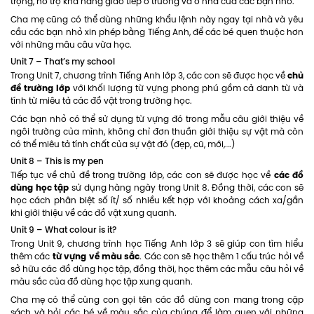
trọng, hỗ trợ khả năng giao tiếp ở trường và ở nhà của các bạn nhỏ.
Cha mẹ cũng có thể dùng những khẩu lệnh này ngay tại nhà và yêu
cầu các bạn nhỏ xin phép bằng Tiếng Anh, để các bé quen thuộc hơn
với những mâu câu vừa học.
Unit 7 – That’s my school
chủ
Trong Unit 7, chương trình Tiếng Anh lớp 3, các con sẽ được học về
đề trường lớp
với khối lượng từ vựng phong phú gồm cả danh từ và
tính từ miêu tả các đồ vật trong trường học.
Các bạn nhỏ có thể sử dụng từ vựng đó trong mẫu câu giới thiệu về
ngôi trường của mình, không chỉ đơn thuần giới thiệu sự vật mà còn
có thể miêu tả tính chất của sự vật đó (đẹp, cũ, mới,...)
Unit 8 – This is my pen
các đồ
Tiếp tục về chủ đề trong trường lớp, các con sẽ được học về
dùng học tập
sử dụng hàng ngày trong Unit 8. Đồng thời, các con sẽ
học cách phân biệt số ít/ số nhiều kết hợp với khoảng cách xa/gần
khi giới thiệu về các đồ vật xung quanh.
Unit 9 – What colour is it?
Trong Unit 9, chương trình học Tiếng Anh lớp 3 sẽ giúp con tìm hiểu
từ vựng về màu sắc
thêm các
. Các con sẽ học thêm 1 cấu trúc hỏi về
sở hữu các đồ dùng học tập, đồng thời, học thêm các mẫu câu hỏi về
màu sắc của đồ dùng học tập xung quanh.
Cha mẹ có thể cùng con gọi tên các đồ dùng con mang trong cặp
sách và hỏi các bé về màu sắc của chúng để làm quen với những