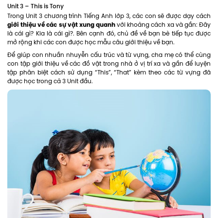
Unit 3 – This is Tony
Trong Unit 3 chương trình Tiếng Anh lớp 3, các con sẽ được dạy cách
giới thiệu về các sự vật xung quanh
với khoảng cách xa và gần: Đây
là cái gì? Kia là cái gì?. Bên cạnh đó, chủ đề về bạn bè tiếp tục được
mở rộng khi các con được học mẫu câu giới thiệu về bạn.
Để giúp con nhuần nhuyễn cấu trúc và từ vựng, cha mẹ có thể cùng
con tập giới thiệu về các đồ vật trong nhà ở vị trí xa và gần để luyện
tập phân biệt cách sử dụng “This”, “That” kèm theo các từ vựng đã
được học trong cả 3 Unit đầu.