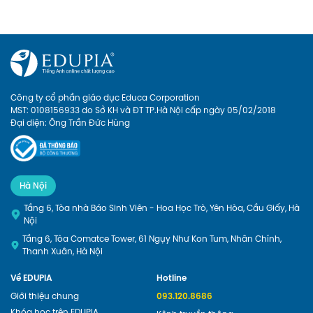
thể cho con Học tiếng anh lớp 1 
online với Edupia để cung cấp 
cho con một lộ trình rõ ràng, tạo 
cho con hứng thú với việc học 
ngoại ngữ. Hãy xem Edupia sẽ 
mang đến cho con những điều 
thú vị gì nhé
Công ty cổ phần giáo dục Educa Corporation
MST: 0108156933 do Sở KH và ĐT TP.Hà Nội cấp ngày 05/02/2018
Đại diện: Ông Trần Đức Hùng
Hà Nội
Tầng 6, Tòa nhà Báo Sinh Viên - Hoa Học Trò, Yên Hòa, Cầu Giấy, Hà
Nội
Tầng 6, Tòa Comatce Tower, 61 Ngụy Như Kon Tum, Nhân Chính,
Thanh Xuân, Hà Nội
Về EDUPIA
Hotline
Giới thiệu chung
093.120.8686
Khóa học trên EDUPIA