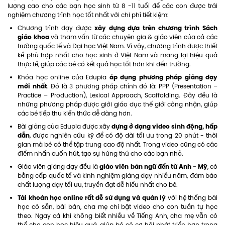
lượng cao cho các bạn học sinh từ 8 -11 tuổi để các con được trải
nghiệm chương trình học tốt nhất với chi phí tiết kiệm:
xây dựng dựa trên chương trình Sách
Chương trình dạy được
giáo khoa
và tham vấn từ các chuyên gia & giáo viên của cả các
trường quốc tế và Đại học Việt Nam. Vì vậy, chương trình được thiết
kế phù hợp nhất cho học sinh ở Việt Nam và mang lại hiệu quả
thực tế, giúp các bé có kết quả học tốt hơn khi đến trường.
áp dụng phương pháp giảng dạy
Khóa học online của Edupia
mới nhất
. Đó là 3 phương pháp chính đó là: PPP (Presentation –
Practice – Production), Lexical Approach, Scaffolding. Đây đều là
những phương pháp được giới giáo dục thế giới công nhận, giúp
các bé tiếp thu kiến thức dễ dàng hơn.
dựng ở dạng video sinh động, hấp
Bài giảng của Edupia được xây
dẫn
, được nghiên cứu kỹ để có độ dài tối ưu trong 20 phút - thời
gian mà bé có thể tập trung cao độ nhất. Trong video cũng có các
điểm nhấn cuốn hút, tạo sự hứng thú cho các bạn nhỏ.
giáo viên bản ngữ đến từ Anh - Mỹ
Giáo viên giảng dạy đều là
, có
bằng cấp quốc tế và kinh nghiệm giảng dạy nhiều năm, đảm bảo
chất lượng dạy tối ưu, truyền đạt dễ hiểu nhất cho bé.
Tài khoản học online rất dễ sử dụng và quản lý
với hệ thống bài
học có sẵn, bài bản, cha mẹ chỉ bật video cho con tuần tự học
theo. Ngay cả khi không biết nhiều về Tiếng Anh, cha mẹ vẫn có
thể cho con học hiệu quả, giúp bé có cơ hội phát triển hơn trong