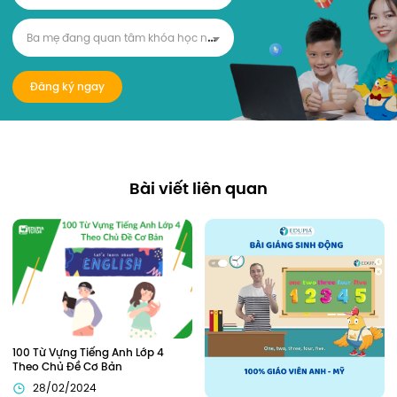
B
a mẹ đang quan tâm khóa học nào?
Đăng ký ngay
Bài viết liên quan
100 Từ Vựng Tiếng Anh Lớp 4 
Theo Chủ Đề Cơ Bản
28/02/2024