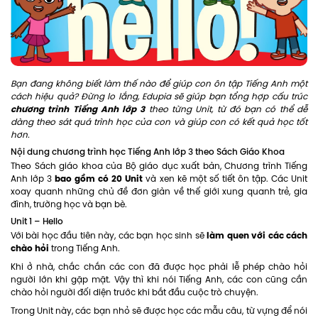
Bạn đang không biết làm thế nào để giúp con ôn tập Tiếng Anh một
cách hiệu quả? Đừng lo lắng, Edupia sẽ giúp bạn tổng hợp cấu trúc
chương trình Tiếng Anh lớp 3
theo từng Unit, từ đó bạn có thể dễ
dàng theo sát quá trình học của con và giúp con có kết quả học tốt
hơn.
Nội dung chương trình học Tiếng Anh lớp 3 theo Sách Giáo Khoa
Theo Sách giáo khoa của Bộ giáo dục xuất bản, Chương trình Tiếng
bao gồm có 20 Unit
Anh lớp 3
và xen kẽ một số tiết ôn tập. Các Unit
xoay quanh những chủ đề đơn giản về thế giới xung quanh trẻ, gia
đình, trường học và bạn bè.
Unit 1 – Hello
làm quen với các cách
Với bài học đầu tiên này, các bạn học sinh sẽ
chào hỏi
trong Tiếng Anh.
Khi ở nhà, chắc chắn các con đã được học phải lễ phép chào hỏi
người lớn khi gặp mặt. Vậy thì khi nói Tiếng Anh, các con cũng cần
chào hỏi người đối diện trước khi bắt đầu cuộc trò chuyện.
Trong Unit này, các bạn nhỏ sẽ được học các mẫu câu, từ vựng để nói