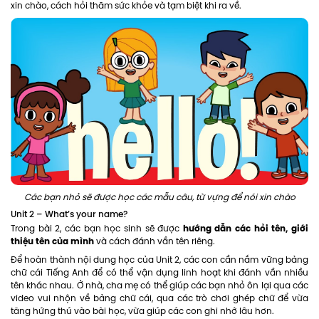
xin chào, cách hỏi thăm sức khỏe và tạm biệt khi ra về.
Các bạn nhỏ sẽ được học các mẫu câu, từ vựng để nói xin chào
Unit 2 – What’s your name?
hướng dẫn các hỏi tên, giới
Trong bài 2, các bạn học sinh sẽ được
thiệu tên của mình
và cách đánh vần tên riêng.
Để hoàn thành nội dung học của Unit 2, các con cần nắm vững bảng
chữ cái Tiếng Anh để có thể vận dụng linh hoạt khi đánh vần nhiều
tên khác nhau. Ở nhà, cha mẹ có thể giúp các bạn nhỏ ôn lại qua các
video vui nhộn về bảng chữ cái, qua các trò chơi ghép chữ để vừa
tăng hứng thú vào bài học, vừa giúp các con ghi nhớ lâu hơn.