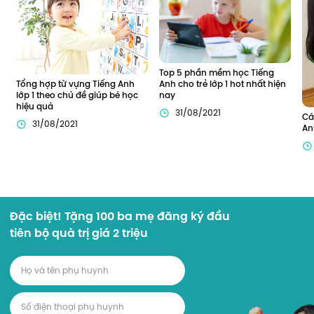
Top 5 phần mềm học Tiếng 
Tổng hợp từ vựng Tiếng Anh 
Anh cho trẻ lớp 1 hot nhất hiện 
lớp 1 theo chủ đề giúp bé học 
nay
hiệu quả
31/08/2021
Cá
31/08/2021
An
Đặc biệt! Tặng 100 ba mẹ đăng ký đầu
tiên bộ quà trị giá 2 triệu