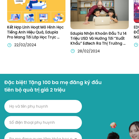
ED
Kết Hợp Linh Hoạt Mô Hình Học 
ĐỒ
Tiếng Anh Hiệu Quả, Edupia 
Edupia Nhận Khoản Đầu Tư 14 
NG
Pro Mang Tới Lớp Học Trực 
Triệu USD Và Hướng Tới “Xuất 
SP
Tuyến Toàn Diện Cho Trẻ Em 
Khẩu” Edtech Ra Thị Trường 
22/02/2024
Việt
ĐôNg Nam Á
28/02/2024
Đặc biệt! Tặng 100 ba mẹ đăng ký đầu
tiên bộ quà trị giá 2 triệu
B
a mẹ đang quan tâm khóa học nào?