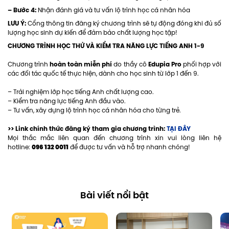
– Bước 4:
Nhận đánh giá và tư vấn lộ trình học cá nhân hóa
LƯU Ý:
Cổng thông tin đăng ký chương trình sẽ tự động đóng khi đủ số
lượng học sinh dự kiến để đảm bảo chất lượng học tập!
CHƯƠNG TRÌNH HỌC THỬ VÀ KIỂM TRA NĂNG LỰC TIẾNG ANH 1-9
hoàn toàn miễn phí
Edupia Pro
Chương trình
do thầy cô
phối hợp với
các đối tác quốc tế thực hiện, dành cho học sinh từ lớp 1 đến 9.
– Trải nghiệm lớp học tiếng Anh chất lượng cao.
– Kiểm tra năng lực tiếng Anh đầu vào.
– Tư vấn, xây dựng lộ trình học cá nhân hóa cho từng trẻ.
>> Link chính thức đăng ký tham gia chương trình:
TẠI ĐÂY
Mọi thắc mắc liên quan đến chương trình xin vui lòng liên hệ
096 132 0011
hotline:
để được tư vấn và hỗ trợ nhanh chóng!
Bài viết nổi bật