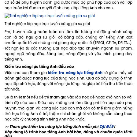
cơ sở để phụ huynh đánh giá được mức độ phù hợp của con với lớp
học trước khi đưa ra quyết định chọn lớp tiếng Anh cho con.
Trải nghiệm lớp học trực tuyến cùng gia sư giỏi
Phụ huynh cũng hoàn toàn an tâm, tin tưởng khi đồng hành cùng
con là đội ngũ gia sư giỏi, có bằng cấp, chứng chỉ tiếng Anh đạt
chuẩn quốc tế và chứng chỉ giảng dạy quốc tế (TESOL, CELTA, DELTA…).
Tốt nghiệp từ các trường Đại học đào tạo chuyên ngành sư phạm,
ngoại ngữ hàng đầu. Sáng tạo, năng động và yêu thích giảng dạy
tiếng Anh.
Kiểm tra năng lực tiếng Anh đầu vào
kiểm tra năng lực tiếng Anh
Việc cho con tham gia
sẽ giúp thầy cô
đánh giá được năng lực của từng học sinh. Qua đó xây dựng lộ trình
học tập phù hợp, đúng với năng lực từng trẻ, giúp trẻ tiếp thu kiến thức
tốt nhất.
Sẽ là thiệt thòi nếu để trẻ tham gia vào lớp học dễ hoặc khó hơn so với
trình độ của con. Điều này không chỉ làm lãng phí tiền bạc của phụ
huynh, thời gian và công sức của con mà còn có thể làm giảm hứng
thú học tiếng Anh ở trẻ, thậm chí chán ghét và không sẵn sàng theo
học bất kỳ chương trình tiếng Anh nào khác.
>> Tham gia kiểm tra năng lực tiếng Anh miễn phí
TẠI ĐÂY
!
Xây dựng lộ trình học tiếng Anh bài bản, đúng và chuẩn quốc tế từ
đầu