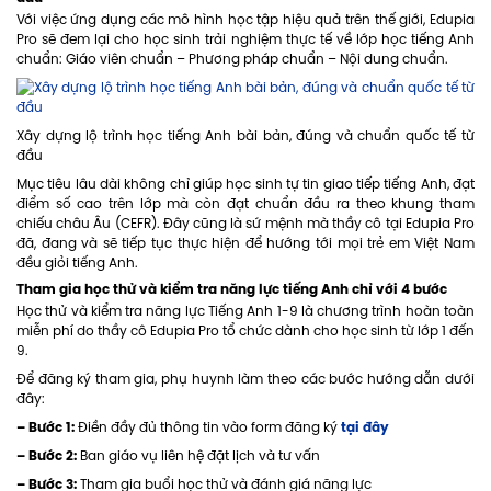
Với việc ứng dụng các mô hình học tập hiệu quả trên thế giới, Edupia
Pro sẽ đem lại cho học sinh trải nghiệm thực tế về lớp học tiếng Anh
chuẩn: Giáo viên chuẩn – Phương pháp chuẩn – Nội dung chuẩn.
Xây dựng lộ trình học tiếng Anh bài bản, đúng và chuẩn quốc tế từ
đầu
Mục tiêu lâu dài không chỉ giúp học sinh tự tin giao tiếp tiếng Anh, đạt
điểm số cao trên lớp mà còn đạt chuẩn đầu ra theo khung tham
chiếu châu Âu (CEFR). Đây cũng là sứ mệnh mà thầy cô tại Edupia Pro
đã, đang và sẽ tiếp tục thực hiện để hướng tới mọi trẻ em Việt Nam
đều giỏi tiếng Anh.
Tham gia học thử và kiểm tra năng lực tiếng Anh chỉ với 4 bước
Học thử và kiểm tra năng lực Tiếng Anh 1-9 là chương trình hoàn toàn
miễn phí do thầy cô Edupia Pro tổ chức dành cho học sinh từ lớp 1 đến
9.
Để đăng ký tham gia, phụ huynh làm theo các bước hướng dẫn dưới
đây:
– Bước 1:
tại đây
Điền đầy đủ thông tin vào form đăng ký
– Bước 2:
Ban giáo vụ liên hệ đặt lịch và tư vấn
– Bước 3:
Tham gia buổi học thử và đánh giá năng lực