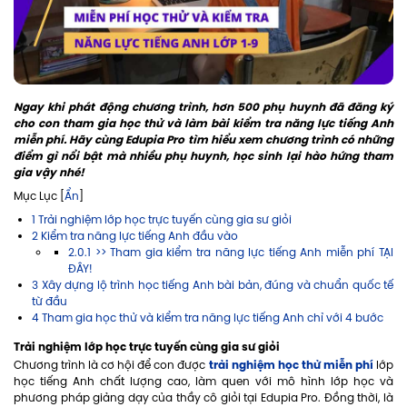
Ngay khi phát động chương trình, hơn 500 phụ huynh đã đăng ký
cho con tham gia học thử và làm bài kiểm tra năng lực tiếng Anh
miễn phí. Hãy cùng Edupia Pro tìm hiểu xem chương trình có những
điểm gì nổi bật mà nhiều phụ huynh, học sinh lại hào hứng tham
gia vậy nhé!
Mục Lục [
Ẩn
]
1 Trải nghiệm lớp học trực tuyến cùng gia sư giỏi
2 Kiểm tra năng lực tiếng Anh đầu vào
2.0.1 >> Tham gia kiểm tra năng lực tiếng Anh miễn phí TẠI
ĐÂY!
3 Xây dựng lộ trình học tiếng Anh bài bản, đúng và chuẩn quốc tế
từ đầu
4 Tham gia học thử và kiểm tra năng lực tiếng Anh chỉ với 4 bước
Trải nghiệm lớp học trực tuyến cùng gia sư giỏi
trải nghiệm học thử miễn phí
Chương trình là cơ hội để con được
lớp
học tiếng Anh chất lượng cao, làm quen với mô hình lớp học và
phương pháp giảng dạy của thầy cô giỏi tại Edupia Pro. Đồng thời, là