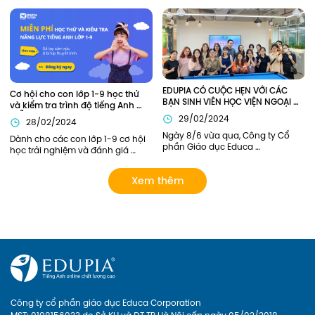
chức lễ Bế giảng năm học 2022-
em Việt Nam hiện thực hóa ước 
2023 và trao bằng tốt nghiệp cho 
mơ giỏi tiếng Anh như người bản 
sinh viên K55 và khóa cũ tại hội 
xứ.
trường H1. Edupia vinh dự khi 
được mời tham dự buổi lễ.
EDUPIA CÓ CUỘC HẸN VỚI CÁC 
Cơ hội cho con lớp 1-9 học thử 
BẠN SINH VIÊN HỌC VIỆN NGOẠI 
và kiểm tra trình độ tiếng Anh 
GIAO (DAV)
MIỄN PHÍ
29/02/2024
28/02/2024
Ngày 8/6 vừa qua, Công ty Cổ 
Dành cho các con lớp 1-9 cơ hội 
phần Giáo dục Educa 
học trải nghiệm và đánh giá 
Corporation và Học viện Ngoại 
năng lực tiếng Anh bởi các thầy 
Giao đã có buổi gặp mặt tham 
cô giỏi của Edupia Pro (Edupia 
Xem thêm
quan doanh nghiệp. Đại diện 
Tutor). Chương trình hoàn toàn 
phía nhà trường có Chị Lý Thị Hải 
miễn phí vì vậy ba mẹ đăng ký 
Yến – Chủ nhiệm sinh viên năm 
cho con ngay nhé!
nhất, cùng các bạn sinh viên 
tham gia trong đoàn. Hãy cùng 
Edupia nhìn lại những khoảnh 
khắc đáng nhớ này.
Công ty cổ phần giáo dục Educa Corporation