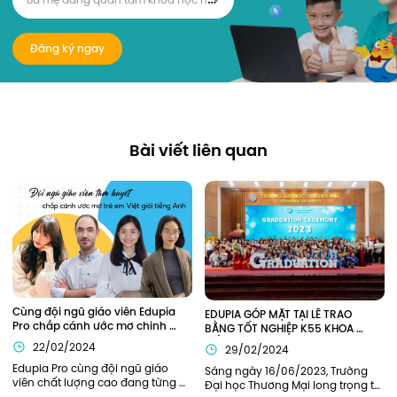
Đăng ký ngay
Bài viết liên quan
Cùng đội ngũ giáo viên Edupia 
EDUPIA GÓP MẶT TẠI LỄ TRAO 
Pro chắp cánh ước mơ chinh 
BẰNG TỐT NGHIỆP K55 KHOA 
phục tiếng Anh
TIẾNG ANH TRƯỜNG ĐẠI HỌC 
22/02/2024
29/02/2024
THƯƠNG MẠI (TMU)
Edupia Pro cùng đội ngũ giáo 
Sáng ngày 16/06/2023, Trường 
viên chất lượng cao đang từng 
Đại học Thương Mại long trọng tổ 
ngày đồng hành cùng thế hệ trẻ 