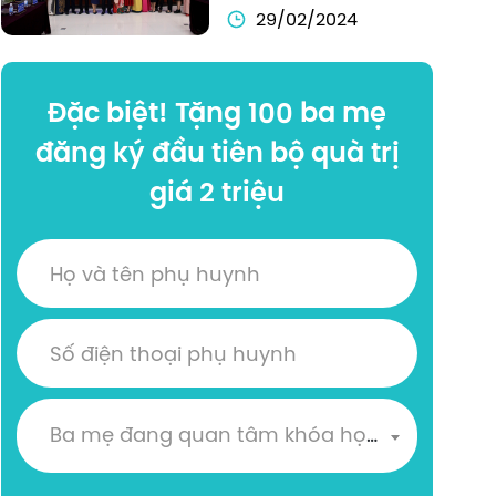
THẢO KHOA HỌC 
29/02/2024
QUỐC GIA VỀ DẠY 
VÀ HỌC NGOẠI 
Đặc biệt! Tặng 100 ba mẹ
NGỮ Ở BẬC ĐẠI 
HỌC
đăng ký đầu tiên bộ quà trị
giá 2 triệu
Ba mẹ đang quan tâm khóa học nào?