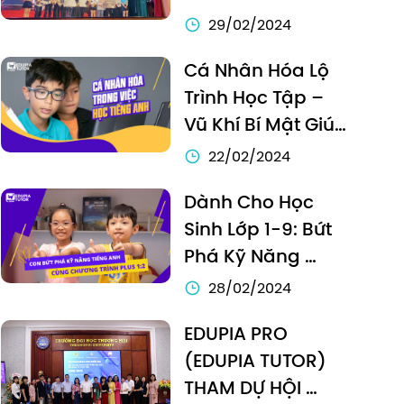
CÙNG HỌC VIỆN 
29/02/2024
NGÂN HÀNG TẠI 
Cá Nhân Hóa Lộ 
CUỘC THI SPEAK 
Trình Học Tập – 
OUT LOUD 2023
Vũ Khí Bí Mật Giúp 
Con Nhảy Vọt 
22/02/2024
Trình độ Tiếng Anh
Dành Cho Học 
Sinh Lớp 1-9: Bứt 
Phá Kỹ Năng 
Tiếng Anh Với 
28/02/2024
Chương Trình Plus 
EDUPIA PRO 
1:2
(EDUPIA TUTOR) 
THAM DỰ HỘI 