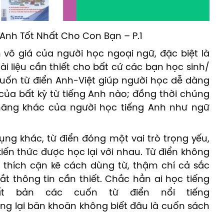
 vô giá của người học ngoại ngữ, đặc biệt là
ài liệu cần thiết cho bất cứ các bạn học sinh/
uốn từ điển Anh-Việt giúp người học dễ dàng
ủa bất kỳ từ tiếng Anh nào; đồng thời chúng
 năng khác của người học tiếng Anh như ngữ
dụng khác, từ điển đóng một vai trò trọng yếu,
iến thức được học lại với nhau. Từ điển không
 thích cặn kẽ cách dùng từ, thậm chí cả sắc
ắt thông tin cần thiết. Chắc hẳn ai học tiếng
t bản các cuốn từ điển nổi tiếng
hưng lại băn khoăn không biết đâu là cuốn sách