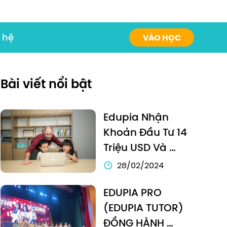
 hệ
VÀO HỌC
Bài viết nổi bật
Edupia Nhận 
Khoản Đầu Tư 14 
Triệu USD Và 
Hướng Tới “Xuất 
28/02/2024
Khẩu” Edtech Ra 
EDUPIA PRO 
Thị Trường ĐôNg 
(EDUPIA TUTOR) 
Nam Á
ĐỒNG HÀNH 