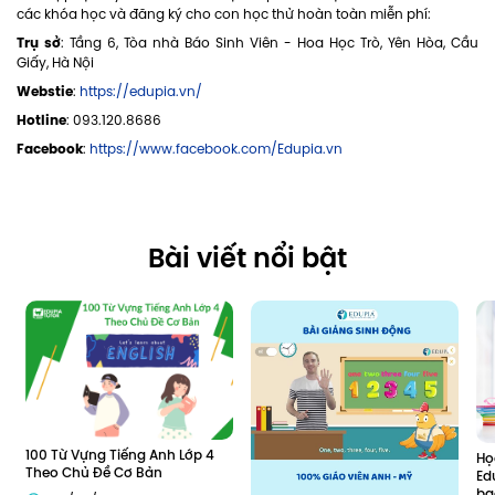
các khóa học và đăng ký cho con học thử hoàn toàn miễn phí:
Trụ sở
: Tầng 6, Tòa nhà Báo Sinh Viên - Hoa Học Trò, Yên Hòa, Cầu
Giấy, Hà Nội
Webstie
:
https://edupia.vn/
Hotline
: 093.120.8686
Facebook
:
https://www.facebook.com/Edupia.vn
Bài viết nổi bật
100 Từ Vựng Tiếng Anh Lớp 4 
Họ
Theo Chủ Đề Cơ Bản
Ed
ba