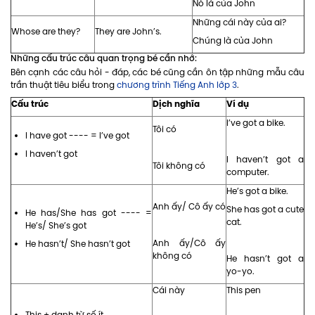
Nó là của John
Những cái này của ai?
Whose are they?
They are John’s.
Chúng là của John
Những cấu trúc câu quan trọng bé cần nhớ:
Bên cạnh các câu hỏi - đáp, các bé cũng cần ôn tập những mẫu câu
trần thuật tiêu biểu trong
chương trình Tiếng Anh lớp 3
.
Cấu trúc
Dịch nghĩa
Ví dụ
I’ve got a bike.
Tôi có
I have got ---- = I’ve got
I haven’t got
I haven’t got a
Tôi không có
computer.
He’s got a bike.
Anh ấy/ Cô ấy có
She has got a cute
He has/She has got ---- =
cat.
He’s/ She’s got
Anh ấy/Cô ấy
He hasn’t/ She hasn’t got
không có
He hasn’t got a
yo-yo.
Cái này
This pen