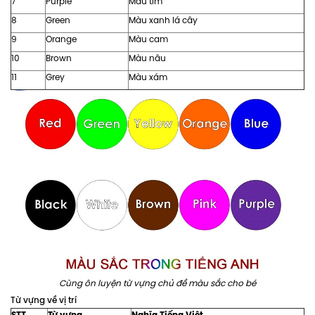
7
Purple
Màu tím
8
Green
Màu xanh lá cây
9
Orange
Màu cam
10
Brown
Màu nâu
11
Grey
Màu xám
Cùng ôn luyện từ vựng chủ đề màu sắc cho bé
Từ vựng về vị trí
STT
Từ vựng
Nghĩa Tiếng Việt