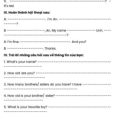
11. -----------------------------------------------------? -
It’s red.
III. Hoàn thành hội thoại sau:
A: ---------------------. I’m An. -----------------------------
-------?
B: ---------------------, An. My name ---------------- Linh. ----
-----------------------------------?
A: I’m fine. ----------------------------. And you?
B: --------------------. Thanks.
IV. Trả lời những câu hỏi sau về thông tin của bạn:
1. What’s your name? -----------------------------------------
---------------------
2. How old are you? ------------------------------------------
-----------------------
3. How many brothers/ sisters do you have? I have ----------------
-----------------------------------------
4. How old is your brother/ sister? -------------------------------
----------------------
5. What is your favorite toy? -----------------------------------
------------------------