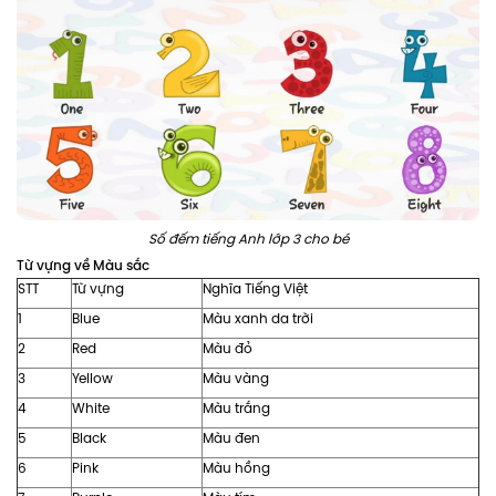
Số đếm tiếng Anh lớp 3 cho bé
Từ vựng về Màu sắc
STT
Từ vựng
Nghĩa Tiếng Việt
1
Blue
Màu xanh da trời
2
Red
Màu đỏ
3
Yellow
Màu vàng
4
White
Màu trắng
5
Black
Màu đen
6
Pink
Màu hồng