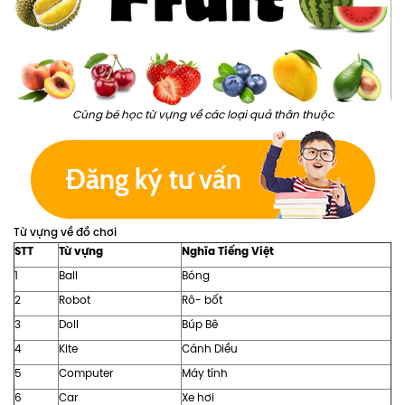
Cùng bé học từ vựng về các loại quả thân thuộc
Từ vựng về đồ chơi
STT
Từ vựng
Nghĩa Tiếng Việt
1
Ball
Bóng
2
Robot
Rô- bốt
3
Doll
Búp Bê
4
Kite
Cánh Diều
5
Computer
Máy tính
6
Car
Xe hơi