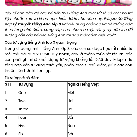
Yếu tố căn bản để các bé tiếp thu Tiếng Anh thật tốt là có một bộ tài
liệu chuẩn xác và khoa học. Hiểu được nhu cầu này, Edupia đã Tổng
lý thuyết Tiếng Anh lớp 3
hợp
với nội dung chắt lọc và hệ thống hóa
theo từng chủ điểm, cung cấp cho cha mẹ một công cụ hữu ích để
hướng dẫn các bé học Tiếng Anh tại nhà một cách hiệu quả!
Các từ vựng tiếng Anh lớp 3 quan trọng
Trong chương trình Tiếng Anh lớp 3, các con sẽ được học rất nhiều từ
mới, trải dài qua 20 Unit. Tuy nhiên, đây là thách thức rất lớn khi các
con phải ghi nhớ khối lượng từ vựng khổng lồ. Dưới đây, Edupia đã
tổng hợp các từ vựng thiết yếu, phân theo 9 chủ điểm, giúp các con
thuận tiện hơn khi ôn tập.
Từ vựng về số đếm
STT
Từ vựng
Nghĩa Tiếng Việt
1
One
Một
2
Two
Hai
3
Three
Ba
4
Four
Bốn
5
Five
Năm
6
Six
Sáu