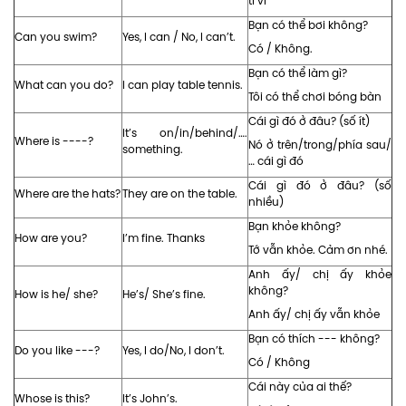
ti vi
Bạn có thể bơi không?
Can you swim?
Yes, I can / No, I can’t.
Có / Không.
Bạn có thể làm gì?
What can you do?
I can play table tennis.
Tôi có thể chơi bóng bàn
Cái gì đó ở đâu? (số ít)
It’s on/in/behind/….
Where is ----?
Nó ở trên/trong/phía sau/
something.
… cái gì đó
Cái gì đó ở đâu? (số
Where are the hats?
They are on the table.
nhiều)
Bạn khỏe không?
How are you?
I’m fine. Thanks
Tớ vẫn khỏe. Cảm ơn nhé.
Anh ấy/ chị ấy khỏe
không?
How is he/ she?
He’s/ She’s fine.
Anh ấy/ chị ấy vẫn khỏe
Bạn có thích --- không?
Do you like ---?
Yes, I do/No, I don’t.
Có / Không
Cái này của ai thế?
Whose is this?
It’s John’s.