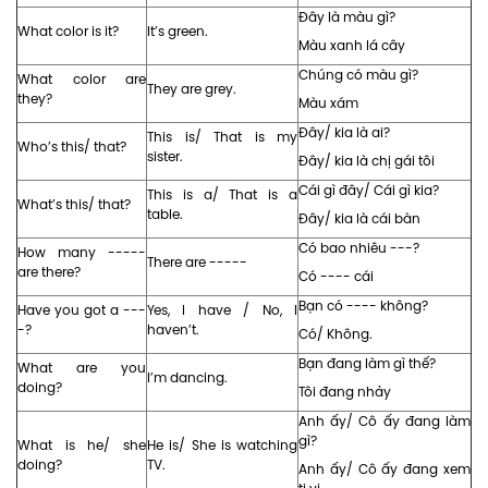
Đây là màu gì?
What color is it?
It’s green.
Màu xanh lá cây
Chúng có màu gì?
What color are
They are grey.
they?
Màu xám
Đây/ kia là ai?
This is/ That is my
Who’s this/ that?
sister.
Đây/ kia là chị gái tôi
Cái gì đây/ Cái gì kia?
This is a/ That is a
What’s this/ that?
table.
Đây/ kia là cái bàn
Có bao nhiêu ---?
How many -----
There are -----
are there?
Có ---- cái
Bạn có ---- không?
Have you got a ---
Yes, I have / No, I
-?
haven’t.
Có/ Không.
Bạn đang làm gì thế?
What are you
I’m dancing.
doing?
Tôi đang nhảy
Anh ấy/ Cô ấy đang làm
gì?
What is he/ she
He is/ She is watching
doing?
TV.
Anh ấy/ Cô ấy đang xem