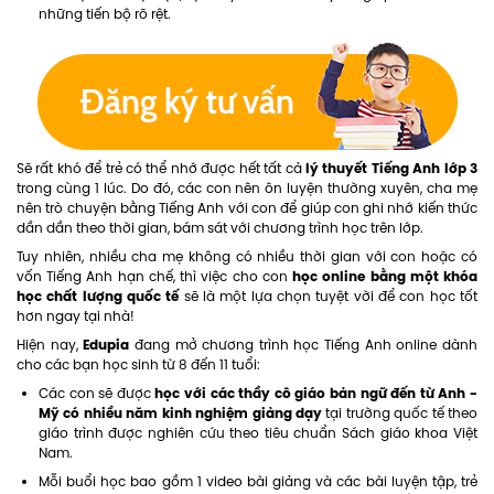
những tiến bộ rõ rệt.
lý thuyết Tiếng Anh lớp 3
Sẽ rất khó để trẻ có thể nhớ được hết tất cả
trong cùng 1 lúc. Do đó, các con nên ôn luyện thường xuyên, cha mẹ
nên trò chuyện bằng Tiếng Anh với con để giúp con ghi nhớ kiến thức
dần dần theo thời gian, bám sát với chương trình học trên lớp.
Tuy nhiên, nhiều cha mẹ không có nhiều thời gian với con hoặc có
học online bằng một khóa
vốn Tiếng Anh hạn chế, thì việc cho con
học chất lượng quốc tế
sẽ là một lựa chọn tuyệt vời để con học tốt
hơn ngay tại nhà!
Edupia
Hiện nay,
đang mở chương trình học Tiếng Anh online dành
cho các bạn học sinh từ 8 đến 11 tuổi:
học với các thầy cô giáo bản ngữ đến từ Anh -
Các con sẽ được
Mỹ có nhiều năm kinh nghiệm giảng dạy
tại trường quốc tế theo
giáo trình được nghiên cứu theo tiêu chuẩn Sách giáo khoa Việt
Nam.
Mỗi buổi học bao gồm 1 video bài giảng và các bài luyện tập, trẻ