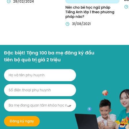
28/02/2024
Nên cho bé học ngữ pháp 
Tiếng Anh lớp 1 theo phương 
pháp nào?
31/08/2021
Đặc biệt! Tặng 100 ba mẹ đăng ký đầu
tiên bộ quà trị giá 2 triệu
B
a mẹ đang quan tâm khóa học nào?
Đăng ký ngay