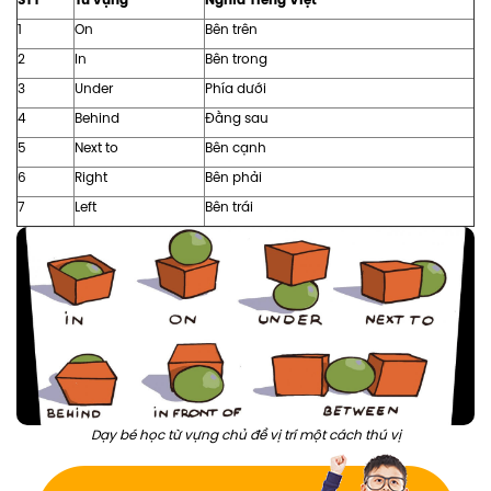
1
On
Bên trên
2
In
Bên trong
3
Under
Phía dưới
4
Behind
Đằng sau
5
Next to
Bên cạnh
6
Right
Bên phải
7
Left
Bên trái
Dạy bé học từ vựng chủ đề vị trí một cách thú vị