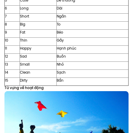
5
Cute
Dễ thương
6
Long
Dài
7
Short
Ngắn
8
Big
To
9
Fat
Béo
10
Thin
Gầy
11
Happy
Hạnh phúc
12
Sad
Buồn
13
Small
Nhỏ
14
Clean
Sạch
15
Dirty
Bẩn
Từ vựng về hoạt động