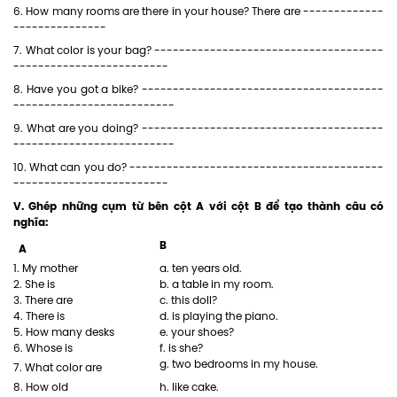
6. How many rooms are there in your house? There are -------------
---------------
7. What color is your bag? -------------------------------------
-------------------------
8. Have you got a bike? ---------------------------------------
--------------------------
9. What are you doing? ---------------------------------------
--------------------------
10. What can you do? -----------------------------------------
-------------------------
V. Ghép những cụm từ bên cột A với cột B để tạo thành câu có
nghĩa:
B
A
1. My mother
a. ten years old.
2. She is
b. a table in my room.
3. There are
c. this doll?
4. There is
d. is playing the piano.
5. How many desks
e. your shoes?
6. Whose is
f. is she?
g. two bedrooms in my house.
7. What color are
8. How old
h. like cake.