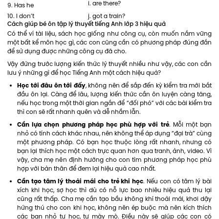
i. are there?
9. Has he
10. I don’t
j. got a train?
Cách giúp bé ôn tập lý thuyết tiếng Anh lớp 3 hiệu quả
Có thể ví tài liệu, sách học giống như công cụ, còn muốn nắm vững
một bất kể môn học gì, các con cũng cần có phương pháp đúng đắn
để sử dụng được những công cụ đã cho.
Vậy đứng trước lượng kiến thức lý thuyết nhiều như vậy, các con cần
lưu ý những gì để học Tiếng Anh một cách hiệu quả?
Học tới đâu ôn tới đấy
, không nên để sắp đến kỳ kiểm tra mới bắt
đầu ôn lại. Càng để lâu, lượng kiến thức cần ôn luyện càng tăng,
nếu học trong một thời gian ngắn để “đối phó” với các bài kiểm tra
thì con sẽ rất nhanh quên và dễ nhầm lẫn.
Cần lựa chọn phương pháp học phù hợp với trẻ
. Mỗi một bạn
nhỏ có tính cách khác nhau, nên không thể áp dụng “đại trà” cùng
một phương pháp. Có bạn học thuộc lòng rất nhanh, nhưng có
bạn lại thích học một cách trực quan hơn qua tranh, ảnh, video. Vì
vậy, cha mẹ nên định hướng cho con tìm phương pháp học phù
hợp với bản thân để đem lại hiệu quả cao nhất.
Cần tạo tâm lý thoải mái cho trẻ khi học
. Nếu con có tâm lý bài
xích khi học, sợ học thì dù có nỗ lực bao nhiêu hiệu quả thu lại
cũng rất thấp. Cha mẹ cần tạo bầu không khí thoải mái, khơi dậy
hứng thú cho con khi học, không nên ép buộc mà nên kích thích
các bạn nhỏ tự học, tự mày mò. Điều này sẽ giúp các con có