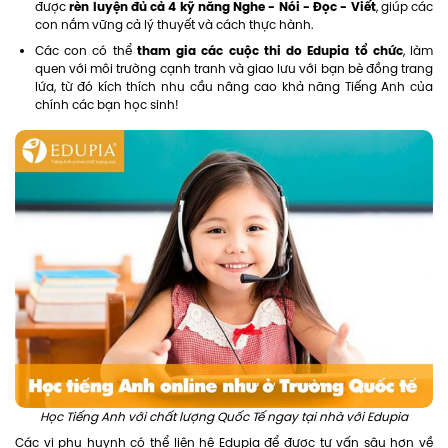
rèn luyện đủ cả 4 kỹ năng Nghe - Nói - Đọc - Viết
được
, giúp các
con nắm vững cả lý thuyết và cách thực hành.
tham gia các cuộc thi do Edupia tổ chức
Các con có thể
, làm
quen với môi trường cạnh tranh và giao lưu với bạn bè đồng trang
lứa, từ đó kích thích nhu cầu nâng cao khả năng Tiếng Anh của
chính các bạn học sinh!
Học Tiếng Anh với chất lượng Quốc Tế ngay tại nhà với Edupia
Các vị phụ huynh có thể liên hệ Edupia để được tư vấn sâu hơn về