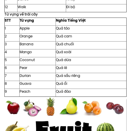
12
Walk
Đi bộ
Từ vựng về trái cây
STT
Từ vựng
Nghĩa Tiếng Việt
1
Apple
Quả táo
2
Orange
Quả cam
3
Banana
Quả chuối
4
Mango
Quả xoài
5
Coconut
Quả dừa
6
Pear
Quả lê
7
Durian
Quả sầu riêng
8
Guava
Quả ổi
9
Peach
Quả đào