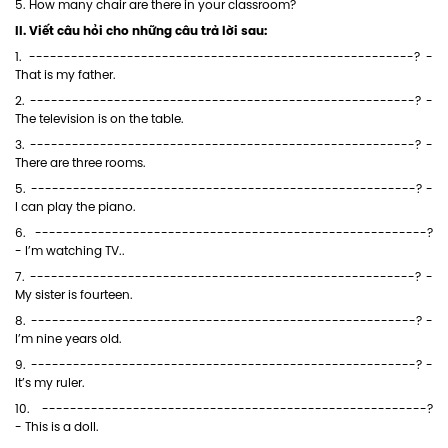
5. How many chair are there in your classroom?
II. Viết câu hỏi cho những câu trả lời sau:
1. -------------------------------------------------------? -
That is my father.
2. -------------------------------------------------------? -
The television is on the table.
3. -------------------------------------------------------? -
There are three rooms.
5. -------------------------------------------------------? -
I can play the piano.
6. --------------------------------------------------------?
- I’m watching TV..
7. -------------------------------------------------------? -
My sister is fourteen.
8. -------------------------------------------------------? -
I’m nine years old.
9. -------------------------------------------------------? -
It’s my ruler.
10. -------------------------------------------------------?
- This is a doll.