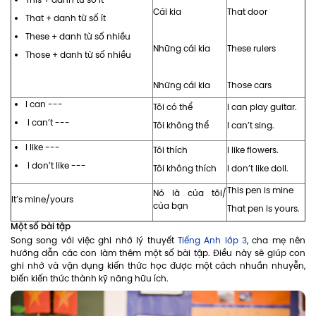
This + danh từ số ít
Cái kia
That door
That + danh từ số ít
These + danh từ số nhiều
Những cái kia
These rulers
Those + danh từ số nhiều
Những cái kia
Those cars
I can ---
Tôi có thể
I can play guitar.
I can’t ---
Tôi không thể
I can’t sing.
I like ---
Tôi thích
I like flowers.
I don’t like ---
Tôi không thích
I don’t like doll.
This pen is mine
Nó là của tôi/
It’s mine/yours
của bạn
That pen is yours.
Một số bài tập
Song song với việc ghi nhớ lý thuyết
Tiếng Anh lớp 3
, cha mẹ nên
hướng dẫn các con làm thêm một số bài tập. Điều này sẽ giúp con
ghi nhớ và vận dụng kiến thức học được một cách nhuần nhuyễn,
biến kiến thức thành kỹ năng hữu ích.