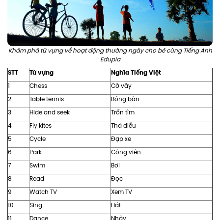
Khám phá từ vựng về hoạt động thường ngày cho bé cùng Tiếng Anh
Edupia
STT
Từ vựng
Nghĩa Tiếng Việt
1
Chess
Cờ vây
2
Table tennis
Bóng bàn
3
Hide and seek
Trốn tìm
4
Fly kites
Thả diều
5
Cycle
Đạp xe
6
Park
Công viên
7
Swim
Bơi
8
Read
Đọc
9
Watch TV
Xem TV
10
Sing
Hát
11
Dance
Nhảy