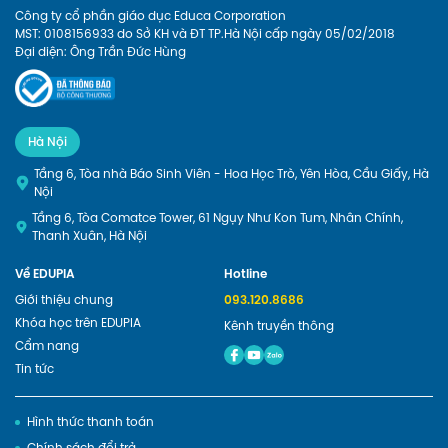
Công ty cổ phần giáo dục Educa Corporation
MST: 0108156933 do Sở KH và ĐT TP.Hà Nội cấp ngày 05/02/2018
Đại diện: Ông Trần Đức Hùng
Hà Nội
Tầng 6, Tòa nhà Báo Sinh Viên - Hoa Học Trò, Yên Hòa, Cầu Giấy, Hà
Nội
Tầng 6, Tòa Comatce Tower, 61 Ngụy Như Kon Tum, Nhân Chính,
Thanh Xuân, Hà Nội
Về EDUPIA
Hotline
Giới thiệu chung
093.120.8686
Khóa học trên EDUPIA
Kênh truyền thông
Cẩm nang
Tin tức
Hình thức thanh toán
Chính sách đổi trả