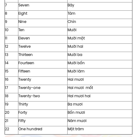
7
Seven
Bảy
8
Eight
Tám
9
Nine
Chín
10
Ten
Mười
11
Eleven
Mười một
12
Twelve
Mười hai
13
Thirteen
Mười ba
14
Fourteen
Mười bốn
15
Fifteen
Mười lăm
16
Twenty
Hai mươi
17
Twenty-one
Hai mươi mốt
18
Twenty-two
Hai mươi hai
19
Thirty
Ba mươi
20
Forty
Bốn mươi
21
Fifty
Năm mươi
22
One hundred
Một trăm