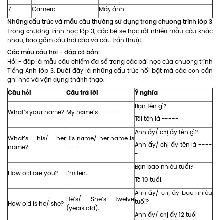
7
Camera
Máy ảnh
Những cấu trúc và mẫu câu thường sử dụng trong chương trình lớp 3
Trong chương trình học lớp 3, các bé sẽ học rất nhiều mẫu câu khác
nhau, bao gồm câu hỏi đáp và câu trần thuật.
Các mẫu câu hỏi - đáp cơ bản:
Hỏi - đáp là mẫu câu chiếm đa số trong các bài học của chương trình
Tiếng Anh lớp 3. Dưới đây là những cấu trúc nổi bật mà các con cần
ghi nhớ và vận dụng thành thạo.
Câu hỏi
Câu trả lời
Ý nghĩa
Bạn tên gì?
What’s your name?
My name’s ------
Tôi tên là -----
Anh ấy/ chị ấy tên gì?
What’s his/ her
His name/ her name is
Anh ấy/ chị ấy tên là ----
name?
----
-
Bạn bao nhiêu tuổi?
How old are you?
I’m ten.
Tớ 10 tuổi.
Anh ấy/ chị ấy bao nhiêu
He’s/ She’s twelve
tuổi?
How old is he/ she?
(years old).
Anh ấy/ chị ấy 12 tuổi