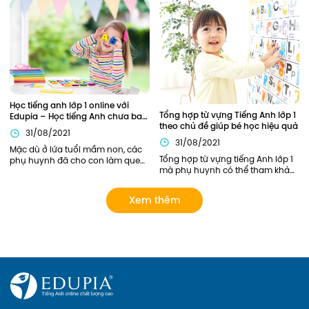
vựng tiếng Anh lớp 4 cũng đóng 
chinh phục Tiếng Anh của bé. Vì 
vai trò quan trọng xuyên suốt 
là nền tảng đầu tiên nên phần 
toàn bộ chương trình học tiếng 
kiến thức này cần được củng cố 
Anh lớp 4 của các bạn nhỏ.
chắc chắn. Vậy nên áp dụng 
phương pháp nào để trẻ có thể 
nắm chắc ngữ pháp Tiếng Anh 
ngay từ khi học lớp 1?
Học tiếng anh lớp 1 online với 
Tổng hợp từ vựng Tiếng Anh lớp 1 
Edupia – Học tiếng Anh chưa bao 
theo chủ đề giúp bé học hiệu quả
giờ thú vị đến thế!
31/08/2021
31/08/2021
Mặc dù ở lứa tuổi mầm non, các 
Tổng hợp từ vựng tiếng Anh lớp 1 
phụ huynh đã cho con làm quen 
mà phụ huynh có thể tham khảo. 
với Tiếng Anh này qua sách báo, 
Ngoài ra, phụ huynh có thể lựa 
các lớp tiếng Anh năng khiếu... 
chọn các khóa học của Edupia 
tuy nhiên chỉ dừng lại ở mức làm 
Xem thêm
để cập nhật cho con hệ thống từ 
quen mà chưa có lộ trình bài bản 
vựng đầy đủ và bài bản nhất! 
rõ ràng. Giờ đây, phụ huynh có 
thể cho con Học tiếng anh lớp 1 
online với Edupia để cung cấp 
cho con một lộ trình rõ ràng, tạo 
cho con hứng thú với việc học 
ngoại ngữ. Hãy xem Edupia sẽ 
mang đến cho con những điều 
thú vị gì nhé