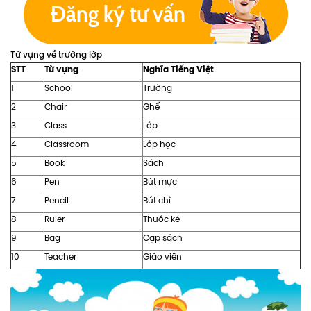
Từ vựng về trường lớp
STT
Từ vựng
Nghĩa Tiếng Việt
1
School
Trường
2
Chair
Ghế
3
Class
Lớp
4
Classroom
Lớp học
5
Book
Sách
6
Pen
Bút mực
7
Pencil
Bút chì
8
Ruler
Thước kẻ
9
Bag
Cặp sách
10
Teacher
Giáo viên