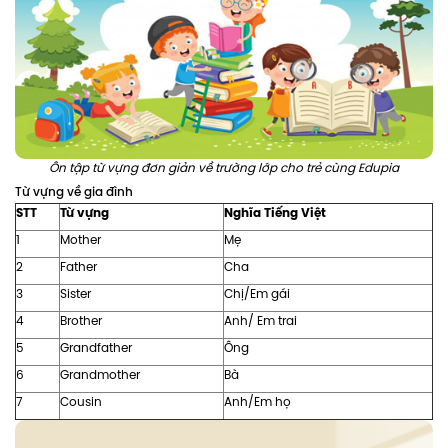
Ôn tập từ vựng đơn giản về trường lớp cho trẻ cùng Edupia
Từ vựng về gia đình
STT
Từ vựng
Nghĩa Tiếng Việt
1
Mother
Mẹ
2
Father
Cha
3
Sister
Chị/Em gái
4
Brother
Anh/ Em trai
5
Grandfather
Ông
6
Grandmother
Bà
7
Cousin
Anh/Em họ