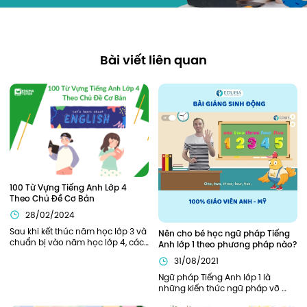
Bài viết liên quan
100 Từ Vựng Tiếng Anh Lớp 4 
Theo Chủ Đề Cơ Bản
28/02/2024
Sau khi kết thúc năm học lớp 3 và 
Nên cho bé học ngữ pháp Tiếng 
chuẩn bị vào năm học lớp 4, các 
Anh lớp 1 theo phương pháp nào?
bạn nhỏ sẽ cần được trang bị, hỗ 
31/08/2021
trợ đầy đủ từ kiến thức ngữ pháp, 
từ vựng cần thiết để bắt đầu năm 
Ngữ pháp Tiếng Anh lớp 1 là 
học thuận lợi nhất. Bên cạnh các 
những kiến thức ngữ pháp vỡ 
kiến thức về ngữ pháp, các từ 
lòng, khởi đầu cho hành trình 