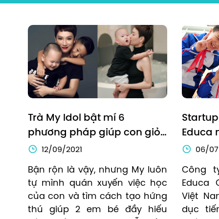
Trà My Idol bật mí 6 
Startup
phương pháp giúp con giỏi 
Educa n
Tiếng Anh từ Tiểu học
đầu tư 
12/09/2021
06/07
Capital
Bận rộn là vậy, nhưng My luôn 
Công t
tự mình quán xuyến việc học 
Educa C
của con và tìm cách tạo hứng 
Việt Na
thú giúp 2 em bé đầy hiếu 
dục tiế