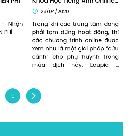
IỄN PHÍ
Khoá Học Tiếng Anh Online 
Edupia Lựa Chọn Số 1 Của 
28/04/2020
Phụ Huynh Trong Mùa Dịch
- Nhận 
Trong khi các trung tâm đang 
N PHÍ
phải tạm dừng hoạt động, thì 
các chương trình online được 
xem như là một giải pháp “cứu 
cánh” cho phụ huynh trong 
mùa dịch này. Edupia - 
Chương trình tiếng Anh online 
chất lượng cao trở thành lựa 
chọn của nhiều phụ huynh 
9
›
cho con.