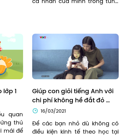
cá nhân của mình trong từng 
chủ đề.
 lớp 1
Giúp con giỏi tiếng Anh với 
chi phí không hề đắt đỏ 
cùng Edupia
16/03/2021
ều quan 
ứng thú 
Để các bạn nhỏ dù không có 
i mái để 
điều kiện kinh tế theo học tại 