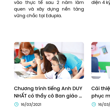
vào thực tế sau 2 năm làm 
diện 4 k
quen và xây dựng nền tảng 
vững chắc tại Edupia.
Chương trình tiếng Anh DUY 
Cải thi
NHẤT có thầy cô Ban giáo 
phục mọ
vụ đồng hành trong suốt 
bám sá
16/03/2021
16/03