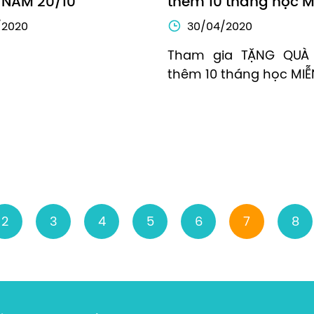
 NAM 20/10
thêm 10 tháng học M
/2020
30/04/2020
Tham gia TẶNG QUÀ 
thêm 10 tháng học MIỄ
2
3
4
5
6
7
8