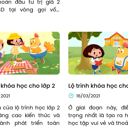
oản đầu tư trị giá 2 
SD tại vòng gọi vốn 
 A từ quỹ đầu tư 
e Capital Fund có trụ 
gapore.
h khóa học cho lớp 2
Lộ trình khóa học cho
/2021
16/03/2021
 của lộ trình học lớp 2 
Ở giai đoạn này, đi
âng cao kiến thức và 
trọng nhất là tạo ra h
ành phát triển toàn 
học tập vui vẻ và thoả