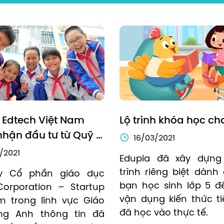
 Edtech Việt Nam 
Lộ trình khóa học ch
hận đầu tư từ Quỹ 
16/03/2021
Singapore Redefine 
/2021
Edupia đã xây dựng 
 Fund
trình riêng biệt dành 
y Cổ phần giáo dục 
bạn học sinh lớp 5 để
orporation – Startup 
vận dụng kiến thức ti
m trong lĩnh vực Giáo 
đã học vào thực tế.
ng Anh thông tin đã 