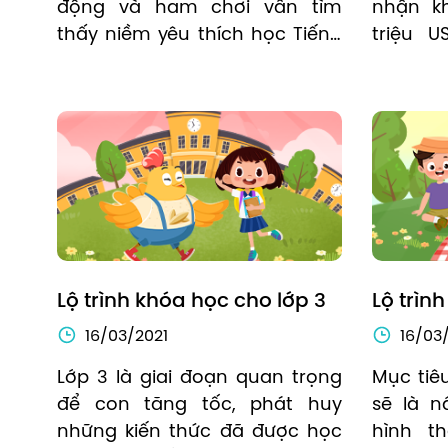
động và ham chơi vẫn tìm 
nhận kh
thấy niềm yêu thích học Tiếng 
triệu U
Anh vô tận.
Series
Redefin
sở ở Sin
Lộ trình khóa học cho lớp 3
Lộ trìn
16/03/2021
16/03
Lớp 3 là giai đoạn quan trọng 
Mục tiêu
để con tăng tốc, phát huy 
sẽ là n
những kiến thức đã được học 
hình th