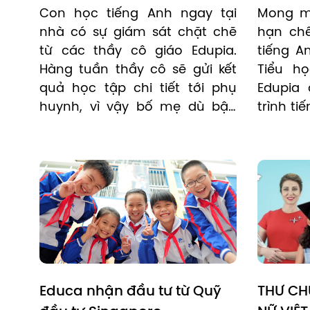
khoá học
Con học tiếng Anh ngay tại 
Mong mu
nhà có sự giám sát chặt chẽ 
hạn chế
từ các thầy cô giáo Edupia. 
tiếng A
Hàng tuần thầy cô sẽ gửi kết 
Tiểu họ
quả học tập chi tiết tới phụ 
Edupia
huynh, vì vậy bố mẹ dù bận 
trình ti
rộn vẫn có thể yên tâm quản 
dành ch
lý việc học của con.
bám sá
sách gi
dục.
Educa nhận đầu tư từ Quỹ 
THƯ CH