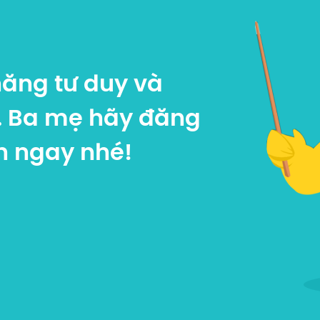
năng tư duy và
.
Ba mẹ hãy đăng
n ngay nhé!