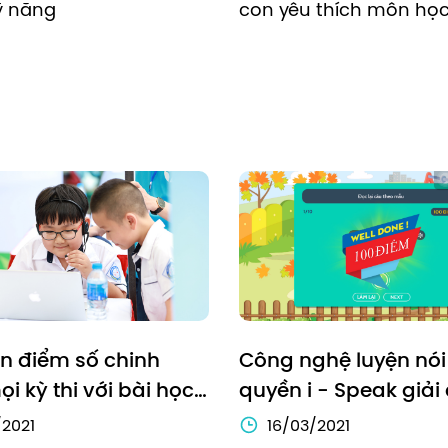
ỹ năng
con yêu thích môn học
ện điểm số chinh 
Công nghệ luyện nói
i kỳ thi với bài học 
quyền i - Speak giải 
t sách giáo khoa
điểm yếu phát âm ch
/2021
16/03/2021