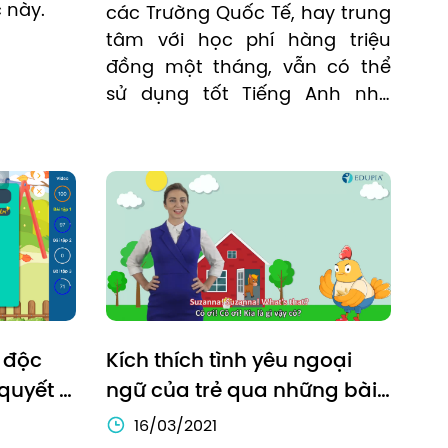
 này.
các Trường Quốc Tế, hay trung 
tâm với học phí hàng triệu 
đồng một tháng, vẫn có thể 
sử dụng tốt Tiếng Anh như 
người bản ngữ chỉ từ 60.000 
VNĐ một tháng.
 độc 
Kích thích tình yêu ngoại 
quyết 
ngữ của trẻ qua những bài 
o 
giảng vui nhộn
16/03/2021