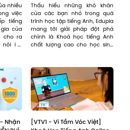
ệt 
a nhiều 
Thấu hiểu những khó khăn 
ng việc 
của các bạn nhỏ trong quá 
p tiếng 
trình học tập tiếng Anh, Edupia 
gia của 
mang tới giải pháp đột phá 
 cho ra 
chính là Khoá học tiếng Anh 
nói i - 
chất lượng cao cho học sinh 
Tiểu học. Chương trình được 
đội ngũ chuyên gia nghiên 
cứu và thiết kế dựa trên các 
phương pháp học tập tại các 
Trường Quốc tế hàng đầu.
- Nhận 
[VTV1 - Vì Tầm Vóc Việt] 