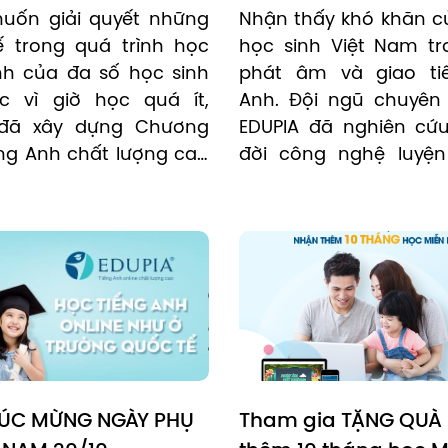
hàng triệu học sinh Vi
ốn giải quyết những 
Nhận thấy khó khăn củ
Nam
 trong quá trình học 
học sinh Việt Nam tro
nh của đa số học sinh 
phát âm và giao tiế
c vì giờ học quá ít, 
Anh. Đội ngũ chuyên 
 đã xây dựng Chương 
EDUPIA đã nghiên cứu
ếng Anh chất lượng cao 
đời công nghệ luyện 
o học sinh Tiểu học 
Speak.
t theo chương trình 
áo khoa của Bộ Giáo 
ÚC MỪNG NGÀY PHỤ 
Tham gia TẶNG QUÀ 